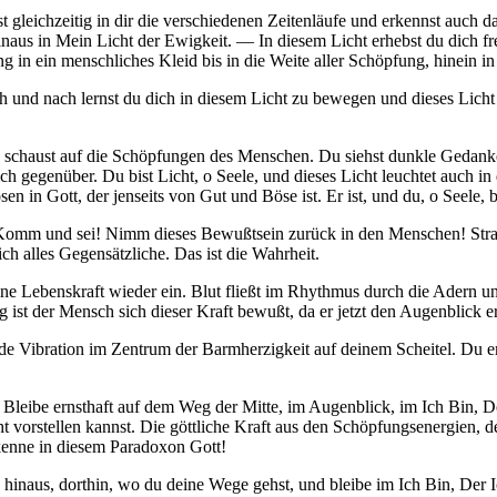
ust gleichzeitig in dir die verschiedenen Zeitenläufe und erkennst auc
inaus in Mein Licht der Ewigkeit. — In diesem Licht erhebst du dich fr
ung in ein menschliches Kleid bis in die Weite aller Schöpfung, hinein in
ch und nach lernst du dich in diesem Licht zu bewegen und dieses Lich
, du schaust auf die Schöpfungen des Menschen. Du siehst dunkle Gedan
 gegenüber. Du bist Licht, o Seele, und dieses Licht leuchtet auch in 
 in Gott, der jenseits von Gut und Böse ist. Er ist, und du, o Seele, b
 Komm und sei! Nimm dieses Bewußtsein zurück in den Menschen! Strahl
sich alles Gegensätzliche. Das ist die Wahrheit.
ne Lebenskraft wieder ein. Blut fließt im Rhythmus durch die Adern und
 ist der Mensch sich dieser Kraft bewußt, da er jetzt den Augenblick erl
e Vibration im Zentrum der Barmherzigkeit auf deinem Scheitel. Du empf
leibe ernsthaft auf dem Weg der Mitte, im Augenblick, im Ich Bin, De
nicht vorstellen kannst. Die göttliche Kraft aus den Schöpfungsenergien
kenne in diesem Paradoxon Gott!
ille hinaus, dorthin, wo du deine Wege gehst, und bleibe im Ich Bin, Der