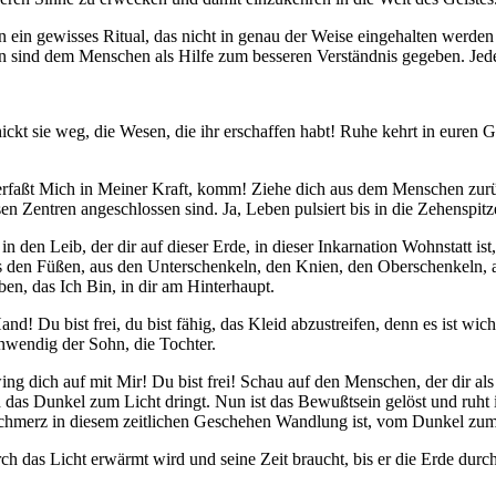
n ein gewisses Ritual, das nicht in genau der Weise eingehalten werden 
ionen sind dem Menschen als Hilfe zum besseren Verständnis gegeben. J
t sie weg, die Wesen, die ihr erschaffen habt! Ruhe kehrt in euren Gehi
rfaßt Mich in Meiner Kraft, komm! Ziehe dich aus dem Menschen zurü
n Zentren angeschlossen sind. Ja, Leben pulsiert bis in die Zehenspitz
n den Leib, der dir auf dieser Erde, in dieser Inkarnation Wohnstatt ist
den Füßen, aus den Unterschenkeln, den Knien, den Oberschenkeln, au
en, das Ich Bin, in dir am Hinterhaupt.
 Du bist frei, du bist fähig, das Kleid abzustreifen, denn es ist wich
 inwendig der Sohn, die Tochter.
g dich auf mit Mir! Du bist frei
!
Schau auf den Menschen, der dir als 
das Dunkel zum Licht dringt. Nun ist das Bewußtsein gelöst und ruht in
r Schmerz in diesem zeitlichen Geschehen Wandlung ist, vom Dunkel zum
h das Licht erwärmt wird und seine Zeit braucht, bis er die Erde durch