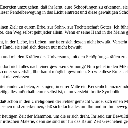
n Energien umzugehen, daß ihr lernt, eure Schöpfungen zu erkennen, sie
ieser Pendelbewegung in das Licht eintretet und diese gewaltigen Sc
einen Ziel: zu eurem Erbe, zur Sohn-, zur Tochterschaft Gottes. Ich füh
e, den Weg selbst geht jeder allein. Wenn er seine Hand in die Meine g
t, in der Liebe, im Leben, nur ist er sich dessen nicht bewußt. Versteht
Hand, sie sind sich dessen nur nicht bewußt.
ten und mit den Kräften des Universums, mit den Schöpfungskräften zu a
ich dort nicht alles nach einer gewissen Ordnung? Nun gehet in den Mi
 so oder so verhält, überhaupt möglich geworden. So wie diese Erde si
ht nie verlassen.
miteinander zu beten, zu singen, in eurer Mitte ein Kerzenlicht anzuz
tig alles außerhalb eurer selbst ist, dann versteht ihr die Symbolik.
aß schon in den Urreligionen der Fehler gemacht wurde, sich einen Mi
 zu sehen und zu erkennen, daß sich doch alles um Ihn und in Ihm bewegt
er heutigen Zeit der Mammon, um die er sich dreht. Ihr seid zur Bewußt
er irdischen Materie, denn sie sind nur für das Raum-Zeit-Geschehen ge