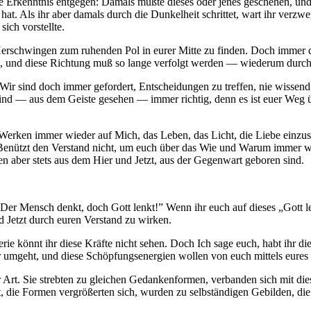
ie Erkenntnis entgegen: Damals mußte dieses oder jenes geschehen, und 
t. Als ihr aber damals durch die Dunkelheit schrittet, wart ihr verzwei
ich vorstellte.
d Herschwingen zum ruhenden Pol in eurer Mitte zu finden. Doch immer
, und diese Richtung muß so lange verfolgt werden — wiederum durch 
ir sind doch immer gefordert, Entscheidungen zu treffen, nie wissend, 
 sind — aus dem Geiste gesehen — immer richtig, denn es ist euer Weg üb
 Werken immer wieder auf Mich, das
Leben
, das
Licht,
die
Liebe
einzus
et: Benützt den Verstand nicht, um euch über das Wie und Warum immer
en aber stets aus dem Hier und Jetzt, aus der Gegenwart geboren sind.
„Der Mensch denkt, doch Gott lenkt!” Wenn ihr euch auf dieses „Gott l
d Jetzt durch euren Verstand zu wirken.
e könnt ihr diese Kräfte nicht sehen. Doch Ich sage euch, habt ihr die
 umgeht, und diese Schöpfungsenergien wollen von euch mittels eures 
er Art. Sie strebten zu gleichen Gedankenformen, verbanden sich mit d
die Formen vergrößerten sich, wurden zu selbständigen Gebilden, die 