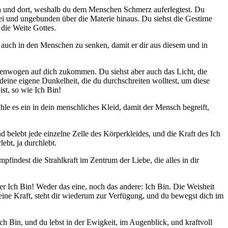
h da und dort, weshalb du dem Menschen Schmerz auferlegtest. Du
ei und ungebunden über die Materie hinaus. Du siehst die Gestirne
 die Weite Gottes.
t auch in den Menschen zu senken, damit er dir aus diesem und in
kenwogen auf dich zukommen. Du siehst aber auch das Licht, die
deine eigene Dunkelheit, die du durchschreiten wolltest, um diese
ist, so wie Ich Bin!
e es ein in dein menschliches Kleid, damit der Mensch begreift,
 belebt jede einzelne Zelle des Körperkleides, und die Kraft des Ich
ebt, ja durchlebt.
indest die Strahlkraft im Zentrum der Liebe, die alles in dir
r Ich Bin! Weder das eine, noch das andere: Ich Bin. Die Weisheit
, deine Kraft, steht dir wiederum zur Verfügung, und du bewegst dich im
 Ich Bin, und du lebst in der Ewigkeit, im Augenblick, und kraftvoll