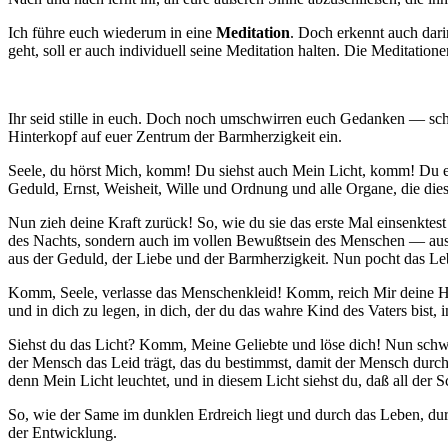
Ich führe euch wiederum in eine
Meditation
. Doch erkennt auch dari
geht, soll er auch individuell seine Meditation halten. Die Meditat
Ihr seid stille in euch. Doch noch umschwirren euch Gedanken — schick
Hinterkopf auf euer Zentrum der Barmherzigkeit ein.
Seele, du hörst Mich, komm! Du siehst auch Mein Licht, komm! Du e
Geduld, Ernst, Weisheit, Wille und Ordnung und alle Organe, die diese
Nun zieh deine Kraft zurück! So, wie du sie das erste Mal einsenktest i
des Nachts, sondern auch im vollen Bewußtsein des Menschen — aus 
aus der Geduld, der Liebe und der Barmherzigkeit. Nun pocht das Leb
Komm, Seele, verlasse das Menschenkleid! Komm, reich Mir deine Hand!
und in dich zu legen, in dich, der du das wahre Kind des Vaters bist,
Siehst du das Licht? Komm, Meine Geliebte und löse dich! Nun schwin
der Mensch das Leid trägt, das du bestimmst, damit der Mensch durch 
denn Mein Licht leuchtet, und in diesem Licht siehst du, daß all de
So, wie der Same im dunklen Erdreich liegt und durch das Leben, durc
der Entwicklung.