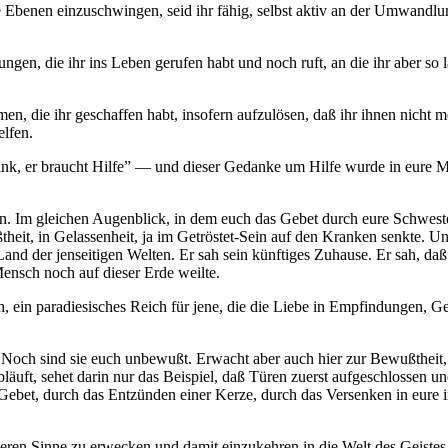
erte Ebenen einzuschwingen, seid ihr fähig, selbst aktiv an der Umwa
ngen, die ihr ins Leben gerufen habt und noch ruft, an die ihr aber so
die ihr geschaffen habt, insofern aufzulösen, daß ihr ihnen nicht mehr
elfen.
nk, er braucht Hilfe” — und dieser Gedanke um Hilfe wurde in eure Mi
. Im gleichen Augenblick, in dem euch das Gebet durch eure Schwester
heit, in Gelassenheit, ja im Getröstet-Sein auf den Kranken senkte. Und
d der jenseitigen Welten. Er sah sein künftiges Zuhause. Er sah, daß 
Mensch noch auf dieser Erde weilte.
, ein paradiesisches Reich für jene, die die Liebe in Empfindungen, G
. Noch sind sie euch unbewußt. Erwacht aber auch hier zur Bewußtheit,
bläuft, sehet darin nur das Beispiel, daß Türen zuerst aufgeschlossen 
 Gebet, durch das Entzünden einer Kerze, durch das Versenken in eure 
nneren Sinne zu erwecken und damit einzukehren in die Welt des Geistes