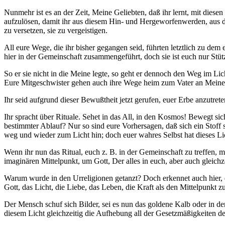
Nunmehr ist es an der Zeit, Meine Geliebten, daß ihr lernt, mit diese
aufzulösen, damit ihr aus diesem Hin- und Hergeworfenwerden, aus d
zu versetzen, sie zu vergeistigen.
All eure Wege, die ihr bisher gegangen seid, führten letztlich zu dem 
hier in der Gemeinschaft zusammengeführt, doch sie ist euch nur Stütz
So er sie nicht in die Meine legte, so geht er dennoch den Weg im Lich
Eure Mitgeschwister gehen auch ihre Wege heim zum Vater an Meiner 
Ihr seid aufgrund dieser Bewußtheit jetzt gerufen, euer Erbe anzutre
Ihr spracht über Rituale. Sehet in das All, in den Kosmos! Bewegt s
bestimmter Ablauf? Nur so sind eure Vorhersagen, daß sich ein Stoff
weg und wieder zum Licht hin; doch euer wahres Selbst hat dieses Lic
Wenn ihr nun das Ritual, euch z. B. in der Gemeinschaft zu treffen, 
imaginären Mittelpunkt, um Gott, Der alles in euch, aber auch gleichzei
Warum wurde in den Urreligionen getanzt? Doch erkennet auch hier, d
Gott, das Licht, die Liebe, das Leben, die Kraft als den Mittelpunkt
Der Mensch schuf sich Bilder, sei es nun das goldene Kalb oder in d
diesem Licht gleichzeitig die Aufhebung all der Gesetzmäßigkeiten d