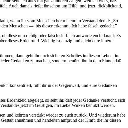
heute sehe ich alles mit ganz anderen Augen, weil ich weiß, daß
felt. Auch damals riefet ihr schon um Hilfe, und jetzt, rückblickend,
 dann, wenn ihr vom Menschen her mit eurem Verstand denkt: „So
den Menschen —, bis dieser erkennt: „Ich habe falsch gedacht.”
ob diese nun richtig oder falsch sind. Ich antworte euch darauf: Es
er dieses Erdenrund. Wichtig ist einzig und allein eure innere
timmen, dann geht ihr auch sicheren Schrittes in diesem Leben, in
 wieder Gedanken zu machen, sondern benützt ihn in dem Sinne, daß
enkt” konzentriert, ruht ihr in der Gegenwart, und eure Gedanken
ses Erdenkleid abgelegt, so seht ihr, daß jeder Gedanke versucht, sich
Verstandes jetzt im Geistigen, im Liebe-Wirken benützt werden.
iesen und kehrten verstärkt wieder zu euch zurück. Und wiederum habt
Gestalt annahmen und handelten aufgrund der Kraft, die ihr diesen