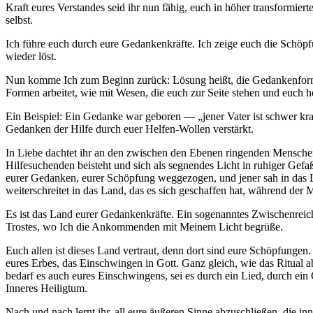
Kraft eures Verstandes seid ihr nun fähig, euch in höher transformi
selbst.
Ich führe euch durch eure Gedankenkräfte. Ich zeige euch die Schöpfu
wieder löst.
Nun komme Ich zum Beginn zurück: Lösung heißt, die Gedankenformen, 
Formen arbeitet, wie mit Wesen, die euch zur Seite stehen und euch h
Ein Beispiel: Ein Gedanke war geboren — „jener Vater ist schwer kra
Gedanken der Hilfe durch euer Helfen-Wollen verstärkt.
In Liebe dachtet ihr an den zwischen den Ebenen ringenden Menschen
Hilfesuchenden beisteht und sich als segnendes Licht in ruhiger Gefaßt
eurer Gedanken, eurer Schöpfung weggezogen, und jener sah in das Lan
weiterschreitet in das Land, das es sich geschaffen hat, während der 
Es ist das Land eurer Gedankenkräfte. Ein sogenanntes Zwischenreich
Trostes, wo Ich die Ankommenden mit Meinem Licht begrüße.
Euch allen ist dieses Land vertraut, denn dort sind eure Schöpfungen
eures Erbes, das Einschwingen in Gott. Ganz gleich, wie das Ritual a
bedarf es auch eures Einschwingens, sei es durch ein Lied, durch ein
Inneres Heiligtum.
Nach und nach lernt ihr, all eure äußeren Sinne abzuschließen, die i