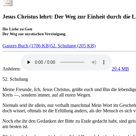
Jesus Christus lehrt: Der Weg zur Einheit durch die L
Die Liebe zu Gott
Der Weg zur mystischen Vereinigung
Ganzes Buch (1706 KB)
52. Schulung (205 KB)
Anhören:
29.4 MB
52. Schulung
Meine Freunde,
Ich, Jesus Christus
, grüße euch und Bin die lebendig
Kreis —, sondern immer, auf all euren Wegen.
Niemals seid ihr allein, nur verhallt manchmal Mein Wort im Geschehen
doch wisset, oftmals ist die Erfüllung anders, als der Mensch es sich vo
Noch ehe ihr den Gedanken der Bitte zu Ende gedacht habt, sind geist
am besten ist.