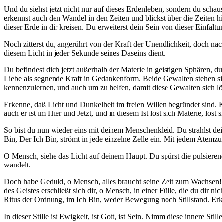
Und du siehst jetzt nicht nur auf dieses Erdenleben, sondern du scha
erkennst auch den Wandel in den Zeiten und blickst über die Zeiten h
dieser Erde in dir kreisen. Du erweiterst dein Sein von dieser Einfalt
Noch zitterst du, angerührt von der Kraft der Unendlichkeit, doch na
diesem Licht in jeder Sekunde seines Daseins dient.
Du befindest dich jetzt außerhalb der Materie in geistigen Sphären
Liebe als segnende Kraft in Gedankenform. Beide Gewalten stehen sich
kennenzulernen, und auch um zu helfen, damit diese Gewalten sich lösen
Erkenne, daß Licht und Dunkelheit im freien Willen begründet sind.
auch er ist im Hier und Jetzt, und in diesem Ist löst sich Materie, löst 
So bist du nun wieder eins mit deinem Menschenkleid. Du strahlst dei
Bin, Der Ich Bin, strömt in jede einzelne Zelle ein. Mit jedem Atemzug
O Mensch, siehe das Licht auf deinem Haupt. Du spürst die pulsierend
wandelt.
Doch habe Geduld, o Mensch, alles braucht seine Zeit zum Wachsen! B
des Geistes erschließt sich dir, o Mensch, in einer Fülle, die du dir 
Ritus der Ordnung, im Ich Bin, weder Bewegung noch Stillstand. Er
In dieser Stille ist Ewigkeit, ist Gott, ist Sein. Nimm diese innere St