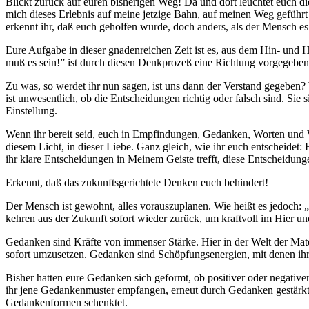
Blickt zurück auf euren bisherigen Weg! Da und dort leuchtet euch d
mich dieses Erlebnis auf meine jetzige Bahn, auf meinen Weg geführt ha
erkennt ihr, daß euch geholfen wurde, doch anders, als der Mensch es s
Eure Aufgabe in dieser gnadenreichen Zeit ist es, aus dem Hin- un
muß es sein!” ist durch diesen Denkprozeß eine Richtung vorgegeben
Zu was, so werdet ihr nun sagen, ist uns dann der Verstand gegeben? W
ist unwesentlich, ob die Entscheidungen richtig oder falsch sind. Sie
Einstellung.
Wenn ihr bereit seid, euch in Empfindungen, Gedanken, Worten und
diesem Licht, in dieser Liebe. Ganz gleich, wie ihr euch entscheid
ihr klare Entscheidungen in Meinem Geiste trefft, diese Entscheidung
Erkennt, daß das zukunftsgerichtete Denken euch behindert!
Der Mensch ist gewohnt, alles vorauszuplanen. Wie heißt es jedoch: 
kehren aus der Zukunft sofort wieder zurück, um kraftvoll im Hier un
Gedanken sind Kräfte von immenser Stärke. Hier in der Welt der Materi
sofort umzusetzen. Gedanken sind Schöpfungsenergien, mit denen ihr
Bisher hatten eure Gedanken sich geformt, ob positiver oder negativ
ihr jene Gedankenmuster empfangen, erneut durch Gedanken gestärkt, 
Gedankenformen schenktet.