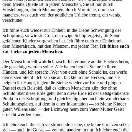
denn Meine Quelle ist in jedem Menschen. Sie ist nur durch
Vorstellungen, durch
Meinungen, durch Vorurteile, durch so
manches, was euch von der göttlichen Urliebe trennt, ein wenig
verschüttet.
Ich führe euch wieder zur Einheit, in die Liebe-Schwingung der
Schöpfung,
so wie sie
Gott
, der ewige
Schöpfergeist
, für Seine
gefallenen Kinder vorgesehen hat. Ich führe euch zur Einheit mit
dem Mineralreich, mit den Pflanzen, mit jedem Tier.
Ich führe euch
zur Liebe zu jedem
Menschen.
Der Mensch urteilt wahrlich rasch. Ich erinnere an die Ehebrecherin,
die gesteinigt werden sollte. Alle hatten bereits Steine in ihren
Händen, und Ich sprach: „Wer von euch ohne Schuld ist, der werfe
den ersten Stein!” Ich sah sie an, blickte in ihre Herzen, und sie
neigten ihr Haupt, legten die Steine wieder zur Erde und gingen.
Das sei euch Beispiel, daß es keinen Menschen gibt, der ohne
Schuld über diese Erde geht, denn diese Erde ist der tiefstgefallenste
Punkt in der Schöpfung, und gleichzeitig aber auch
ein wunderbarer
Schulungsplanet, auf dem in einer Inkarnation — so Meine Kinder
guten Willens sind — der Lichtweg heim zum Vater-Mutter-
Geist
erreicht werden kann.
Ich lehre euch die sich verströmende Liebe, die keine Grenzen setzt,
sich — auch im Geiste — von niemandem trennt. Ich lehre euch die