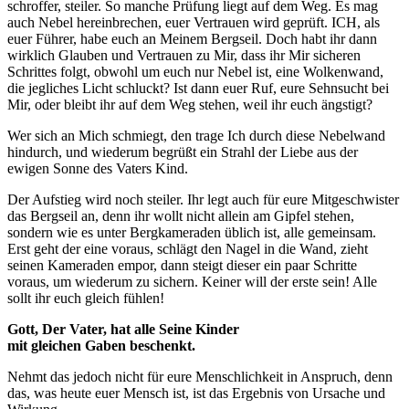
schroffer, steiler. So manche Prüfung liegt auf dem Weg. Es mag
auch Nebel hereinbrechen, euer Vertrauen wird geprüft. ICH, als
euer Führer, habe euch an Meinem Bergseil. Doch habt ihr dann
wirklich Glauben und Vertrauen zu Mir, dass ihr Mir sicheren
Schrittes folgt, obwohl um euch nur Nebel ist, eine Wolkenwand,
die jegliches Licht schluckt? Ist dann euer Ruf, eure Sehnsucht bei
Mir, oder bleibt ihr auf dem Weg stehen, weil ihr euch ängstigt?
Wer sich an Mich schmiegt, den trage Ich durch diese Nebelwand
hindurch, und wiederum begrüßt ein Strahl der Liebe aus der
ewigen Sonne des Vaters Kind.
Der Aufstieg wird noch steiler. Ihr legt auch für eure Mitgeschwister
das Bergseil an, denn ihr wollt nicht allein am Gipfel stehen,
sondern wie es unter Bergkameraden üblich ist, alle gemeinsam.
Erst geht der eine voraus, schlägt den Nagel in die Wand, zieht
seinen Kameraden empor, dann steigt dieser ein paar Schritte
voraus, um wiederum zu sichern. Keiner will der erste sein! Alle
sollt ihr euch gleich fühlen!
Gott, Der Vater, hat alle Seine Kinder
mit gleichen Gaben beschenkt.
Nehmt das jedoch nicht für eure Menschlichkeit in Anspruch, denn
das, was heute euer Mensch ist, ist das Ergebnis von Ursache und