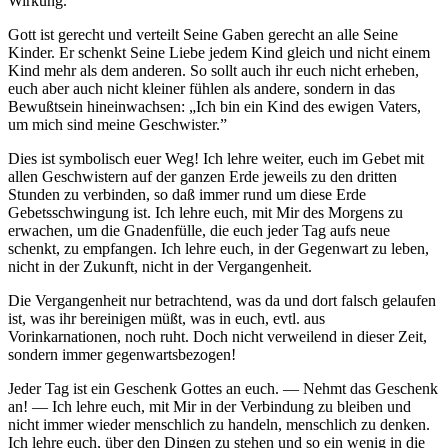
Wirkung.
Gott ist gerecht und verteilt Seine Gaben gerecht an alle Seine
Kinder. Er schenkt Seine Liebe jedem Kind gleich und nicht einem
Kind mehr als dem anderen. So sollt auch ihr euch nicht erheben,
euch aber auch nicht kleiner fühlen als andere, sondern in das
Bewußtsein hineinwachsen: „Ich bin ein Kind des ewigen Vaters,
um mich sind meine Geschwister.”
Dies ist symbolisch euer Weg! Ich lehre weiter, euch im Gebet mit
allen Geschwistern auf der ganzen Erde jeweils zu den dritten
Stunden zu verbinden, so daß immer rund um diese Erde
Gebetsschwingung ist. Ich lehre euch, mit Mir des Morgens zu
erwachen, um die Gnadenfülle, die euch jeder Tag aufs neue
schenkt, zu empfangen. Ich lehre euch, in der Gegenwart zu leben,
nicht in der Zukunft, nicht in der Vergangenheit.
Die Vergangenheit nur betrachtend, was da und dort falsch gelaufen
ist, was ihr bereinigen müßt, was in euch, evtl. aus
Vorinkarnationen, noch ruht. Doch nicht verweilend in dieser Zeit,
sondern immer gegenwartsbezogen!
Jeder Tag ist ein Geschenk
Gottes
an euch. — Nehmt das Geschenk
an! — Ich lehre euch, mit Mir in der Verbindung zu bleiben und
nicht immer wieder menschlich zu handeln, menschlich zu denken.
Ich lehre euch, über den Dingen zu stehen und so ein wenig in die