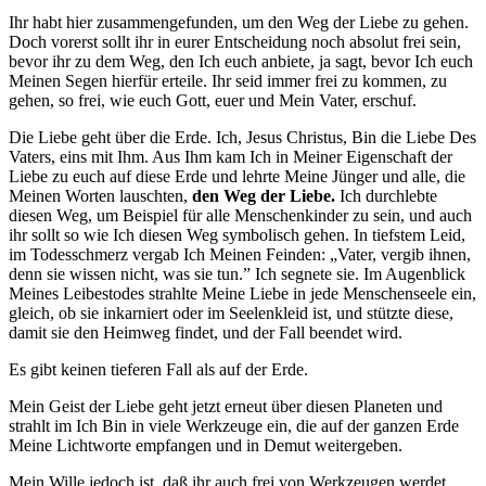
Ihr habt hier zusammengefunden, um den Weg der Liebe zu gehen.
Doch vorerst sollt ihr in eurer Entscheidung noch absolut frei sein,
bevor ihr zu dem Weg, den Ich euch anbiete, ja sagt, bevor Ich euch
Meinen Segen hierfür erteile. Ihr seid immer frei zu kommen, zu
gehen, so frei, wie euch Gott, euer und Mein Vater, erschuf.
Die Liebe geht über die Erde.
Ich, Jesus Christus
, Bin die Liebe Des
Vaters, eins mit Ihm. Aus Ihm kam Ich in Meiner Eigenschaft der
Liebe zu euch auf diese Erde und lehrte Meine Jünger und alle, die
Meinen Worten lauschten,
den Weg der Liebe.
Ich durchlebte
diesen Weg, um Beispiel für alle Menschenkinder zu sein, und auch
ihr sollt so wie Ich diesen Weg symbolisch gehen. In tiefstem Leid,
im Todesschmerz vergab Ich Meinen Feinden: „Vater, vergib ihnen,
denn sie wissen nicht, was sie tun.” Ich segnete sie. Im Augenblick
Meines Leibestodes strahlte Meine Liebe in jede Menschenseele ein,
gleich, ob sie inkarniert oder im Seelenkleid ist, und stützte diese,
damit sie den Heimweg findet, und der Fall beendet wird.
Es gibt keinen tieferen Fall als auf der Erde.
Mein Geist der Liebe geht jetzt erneut über diesen Planeten und
strahlt im Ich Bin in viele Werkzeuge ein, die auf der ganzen Erde
Meine Lichtworte empfangen und in Demut weitergeben.
Mein Wille jedoch ist, daß ihr auch frei von Werkzeugen werdet,