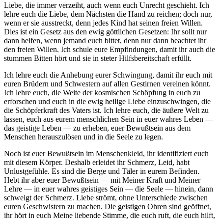
Liebe, die immer verzeiht, auch wenn euch Unrecht geschieht. Ich
lehre euch die Liebe, dem Nächsten die Hand zu reichen; doch nur,
wenn er sie ausstreckt, denn jedes Kind hat seinen freien Willen.
Dies ist ein Gesetz aus den ewig göttlichen Gesetzen: Ihr sollt nur
dann helfen, wenn jemand euch bittet, denn nur dann beachtet ihr
den freien Willen. Ich schule eure Empfindungen, damit ihr auch die
stummen Bitten hört und sie in steter Hilfsbereitschaft erfüllt.
Ich lehre euch die Anhebung eurer Schwingung, damit ihr euch mit
euren Brüdern und Schwestern auf allen Gestirnen vereinen könnt.
Ich lehre euch, die Weite der kosmischen Schöpfung in euch zu
erforschen und euch in die ewig heilige Liebe einzuschwingen, die
die Schöpferkraft des Vaters ist. Ich lehre euch, die äußere Welt zu
lassen, euch aus eurem
menschlichen Sein in euer wahres Leben —
das geistige Leben — zu erheben, euer Bewußtsein
aus dem
Menschen herauszulösen und in die Seele zu legen.
Noch ist euer Bewußtsein im Menschenkleid, ihr identifiziert euch
mit diesem Körper. Deshalb erleidet ihr Schmerz, Leid, habt
Unlustgefühle. Es sind die Berge und Täler in eurem Befinden.
Hebt ihr aber euer Bewußtsein — mit Meiner Kraft und Meiner
Lehre — in euer wahres geistiges Sein — die Seele — hinein, dann
schweigt der Schmerz. Liebe strömt, ohne Unterschiede zwischen
euren Geschwistern zu machen. Die geistigen Ohren sind geöffnet,
ihr hört in euch Meine liebende Stimme, die euch ruft, die euch hilft,