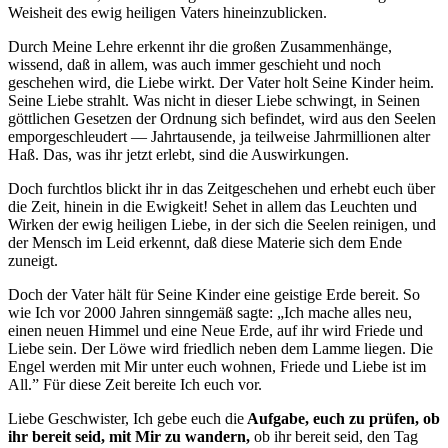
Weisheit des ewig heiligen Vaters hineinzublicken.
Durch Meine Lehre erkennt ihr die großen Zusammenhänge,
wissend, daß in allem, was auch immer geschieht und noch
geschehen wird, die Liebe wirkt. Der Vater holt Seine Kinder heim.
Seine Liebe strahlt. Was nicht in dieser Liebe schwingt, in Seinen
göttlichen Gesetzen der Ordnung sich befindet, wird aus den Seelen
emporgeschleudert — Jahrtausende, ja teilweise Jahrmillionen alter
Haß. Das, was ihr jetzt erlebt, sind die Auswirkungen.
Doch furchtlos blickt ihr in das Zeitgeschehen und erhebt euch über
die Zeit, hinein in die Ewigkeit! Sehet in allem das Leuchten und
Wirken der ewig heiligen Liebe, in der sich die Seelen reinigen, und
der Mensch im Leid erkennt, daß diese Materie sich dem Ende
zuneigt.
Doch der Vater hält für Seine Kinder eine geistige Erde bereit. So
wie Ich vor 2000 Jahren sinngemäß sagte: „Ich mache alles neu,
einen neuen Himmel und eine Neue Erde, auf ihr wird Friede und
Liebe sein. Der Löwe wird friedlich neben dem Lamme liegen. Die
Engel werden mit Mir unter euch wohnen, Friede und Liebe ist im
All.” Für diese Zeit bereite Ich euch vor.
Liebe Geschwister, Ich gebe euch die
Aufgabe, euch zu prüfen, ob
ihr bereit seid, mit Mir zu wandern,
ob ihr bereit seid, den Tag