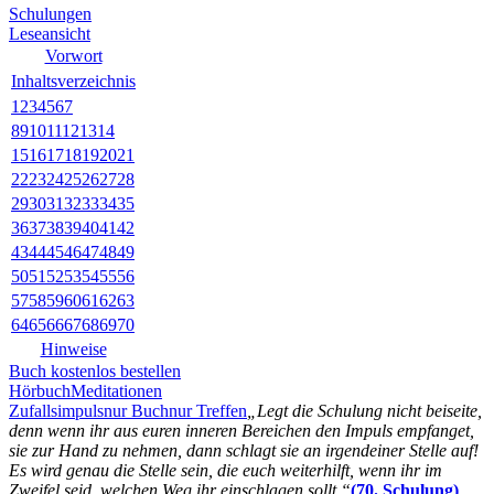
Schulungen
Leseansicht
Vorwort
Inhaltsverzeichnis
1
2
3
4
5
6
7
8
9
10
11
12
13
14
15
16
17
18
19
20
21
22
23
24
25
26
27
28
29
30
31
32
33
34
35
36
37
38
39
40
41
42
43
44
45
46
47
48
49
50
51
52
53
54
55
56
57
58
59
60
61
62
63
64
65
66
67
68
69
70
Hinweise
Buch kostenlos bestellen
Hörbuch
Meditationen
Zufallsimpuls
nur Buch
nur Treffen
„Legt die Schulung nicht beiseite,
denn wenn ihr aus euren inneren Bereichen den Impuls empfanget,
sie zur Hand zu nehmen, dann schlagt sie an irgendeiner Stelle auf!
Es wird genau die Stelle sein, die euch weiterhilft, wenn ihr im
Zweifel seid, welchen Weg ihr einschlagen sollt.“
(70. Schulung)