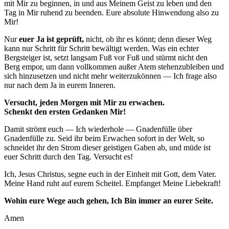
mit Mir zu beginnen, in und aus Meinem Geist zu leben und den
Tag in Mir ruhend zu beenden. Eure absolute Hinwendung also zu
Mir!
Nur
euer Ja ist geprüft,
nicht, ob ihr es könnt; denn dieser Weg
kann nur
Schritt für Schritt bewältigt werden. Was ein echter
Bergsteiger ist, setzt langsam Fuß vor Fuß und stürmt nicht den
Berg empor, um dann vollkommen außer Atem stehenzubleiben und
sich hinzusetzen und nicht
mehr weiterzukönnen — Ich frage also
nur nach dem Ja in eurem Inneren.
Versucht, jeden Morgen mit Mir zu erwachen.
Schenkt den ersten Gedanken Mir!
Damit strömt euch — Ich wiederhole — Gnadenfülle über
Gnadenfülle zu. Seid ihr beim Erwachen sofort in der Welt, so
schneidet ihr den Strom dieser geistigen Gaben ab, und müde ist
euer Schritt durch den Tag. Versucht es!
Ich, Jesus Christus
, segne euch in der Einheit mit Gott, dem Vater.
Meine Hand ruht auf eurem Scheitel. Empfanget Meine Liebekraft!
Wohin eure Wege auch gehen, Ich Bin immer an eurer Seite.
Amen