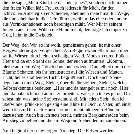
die nie sagt: „Mein Kind, tue das oder jenes”, sondern euch immer
den freien Willen läßt. Frei, euch jederzeit für Mich, für den
lichtvollen Aufstieg zu entscheiden, aber auch manchmal für Wege,
die nur scheinbar in die Tiefe führen, weil ihr das eine oder andere
aus Vorinkarnationen noch bereinigen müßt. Wer Mir in seinem
Inneren aus freiem Willen die Hand reicht, den trage Ich empor zu
Gott, heim in die Ewigkeit.
Der Weg, den Wir, so ihr wollt, gemeinsam gehen, ist mit einer
Bergwanderung zu vergleichen. Am Beginn wandelt ihr noch über
sanfte Wiesen, durch einen schattigen Wald, Moos zu euren Füßen.
Hier und da ein Strahl der Sonne, der euch aufmuntert: „Komm,
bleibe auf dem Weg!”
doch dann auch wieder Dunkelheit durch der
Bäume Schatten, bis ihr heraustretet auf die Wiesen und Matten.
Licht, helles strahlendes Licht, begrüßt euch. Doch auch Steine
liegen auf eurem Weg.
Steine, über die ihr stolpert, Steine, welche
Selbsterkenntnis bedeuten: „Hier und da mangelt es mir noch. Hier
und da habe ich noch an mir zu arbeiten. Vater, ich tue es gerne, Du
zeigst mir, was meine Stolpersteine sind. Mit jedem Stein, den ich
überwinde, pflücke ich geistig eine Blüte für Dich, o Vater, um einst,
wenn ich zu Dir nach Hause komme, nicht mit leeren Händen
dazustehen. Auch bin ich stets bereit, meinen Bergkameraden beim
Aufstieg zu helfen und die am Wegrand Stehenden mitzunehmen.”
Nun beginnt der schwierigere Aufstieg. Die Felsen werden