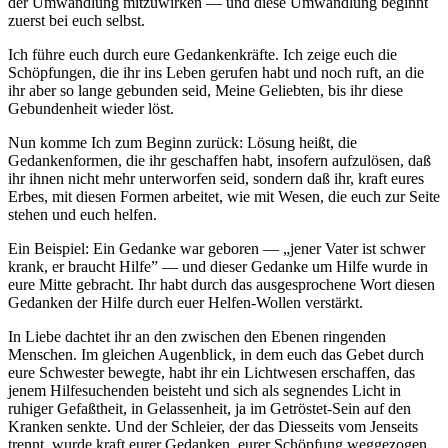
der Umwandlung mitzuwirken — und diese Umwandlung beginnt
zuerst bei euch selbst.
Ich führe euch durch eure Gedankenkräfte. Ich zeige euch die
Schöpfungen, die ihr ins Leben gerufen habt und noch ruft, an die
ihr aber so lange gebunden seid, Meine Geliebten, bis ihr diese
Gebundenheit wieder löst.
Nun komme Ich zum Beginn zurück: Lösung heißt, die
Gedankenformen, die ihr geschaffen habt, insofern aufzulösen, daß
ihr ihnen nicht mehr unterworfen seid, sondern daß ihr, kraft eures
Erbes, mit diesen Formen arbeitet, wie mit Wesen, die euch zur Seite
stehen und euch helfen.
Ein Beispiel: Ein Gedanke war geboren — „jener Vater ist schwer
krank, er braucht Hilfe” — und dieser Gedanke um Hilfe wurde in
eure Mitte gebracht. Ihr habt durch das ausgesprochene Wort diesen
Gedanken der Hilfe durch euer Helfen-Wollen verstärkt.
In Liebe dachtet ihr an den zwischen den Ebenen ringenden
Menschen. Im gleichen Augenblick, in dem euch das Gebet durch
eure Schwester bewegte, habt ihr ein Lichtwesen erschaffen, das
jenem Hilfesuchenden beisteht und sich als segnendes Licht in
ruhiger Gefaßtheit, in Gelassenheit, ja im Getröstet-Sein auf den
Kranken senkte. Und der Schleier, der das Diesseits vom Jenseits
trennt, wurde kraft eurer Gedanken, eurer Schöpfung weggezogen,