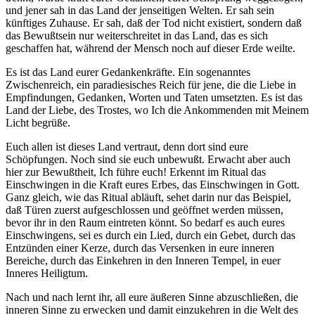
und jener sah in das Land der jenseitigen Welten. Er sah sein
künftiges Zuhause. Er sah, daß der Tod nicht existiert, sondern daß
das Bewußtsein nur weiterschreitet in das Land, das es sich
geschaffen hat, während der Mensch noch auf dieser Erde weilte.
Es ist das Land eurer Gedankenkräfte. Ein sogenanntes
Zwischenreich, ein paradiesisches Reich für jene, die die Liebe in
Empfindungen, Gedanken, Worten und Taten umsetzten. Es ist das
Land der Liebe, des Trostes, wo Ich die Ankommenden mit Meinem
Licht begrüße.
Euch allen ist dieses Land vertraut, denn dort sind eure
Schöpfungen. Noch sind sie euch unbewußt. Erwacht aber auch
hier zur Bewußtheit, Ich führe euch! Erkennt im Ritual das
Einschwingen in die Kraft eures Erbes, das Einschwingen in Gott.
Ganz gleich, wie das Ritual abläuft, sehet darin nur das Beispiel,
daß Türen zuerst aufgeschlossen und geöffnet werden müssen,
bevor ihr in den Raum eintreten könnt. So bedarf es auch eures
Einschwingens, sei es durch ein Lied, durch ein Gebet, durch das
Entzünden einer Kerze, durch das Versenken in eure inneren
Bereiche, durch das Einkehren in den Inneren Tempel, in euer
Inneres Heiligtum.
Nach und nach lernt ihr, all eure äußeren Sinne abzuschließen, die
inneren Sinne zu erwecken und damit einzukehren in die Welt des