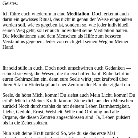
Geistes.
Ich führe euch wiederum in eine
Meditation
. Doch erkennt auch
darin ein gewisses Ritual, das nicht in genau der Weise eingehalten
werden soll, wie es gegeben ist, sondern so, wie jeder individuell
seinen Weg geht, soll er auch individuell seine Meditation halten.
Die Meditationen sind dem Menschen als Hilfe zum besseren
Verständnis gegeben. Jeder von euch geht seinen Weg an Meiner
Hand.
Ihr seid stille in euch. Doch noch umschwirren euch Gedanken —
schickt sie weg, die Wesen, die ihr erschaffen habt! Ruhe kehrt in
euren Gehirnzellen ein, denn eure Seele wirkt jetzt kraftvoll über
ihren Sitz im Hinterkopf auf euer Zentrum der Barmherzigkeit ein.
Seele, du hörst Mich, komm! Du siehst auch Mein Licht, komm! Du
erfaßt Mich in Meiner Kraft, komm! Ziehe dich aus dem Menschen
zurück! Noch durchstrahlst du mit deinem Leben Barmherzigkeit,
Liebe, Geduld, Ernst, Weisheit, Wille und Ordnung und alle
Organe, die diesen Zentren angeschlossen sind. Ja, Leben pulsiert
bis in die Zehenspitzen.
Nun zieh deine Kraft zurück! So, wie du sie das erste Mal