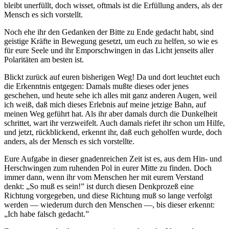
bleibt unerfüllt, doch wisset, oftmals ist die Erfüllung anders, als der
Mensch es sich vorstellt.
Noch ehe ihr den Gedanken der Bitte zu Ende gedacht habt, sind
geistige Kräfte in Bewegung gesetzt, um euch zu helfen, so wie es
für eure Seele und ihr Emporschwingen in das Licht jenseits aller
Polaritäten am besten ist.
Blickt zurück auf euren bisherigen Weg! Da und dort leuchtet euch
die Erkenntnis entgegen: Damals mußte dieses oder jenes
geschehen, und heute sehe ich alles mit ganz anderen Augen, weil
ich weiß, daß mich dieses Erlebnis auf meine jetzige Bahn, auf
meinen Weg geführt hat. Als ihr aber damals durch die Dunkelheit
schrittet, wart ihr verzweifelt. Auch damals riefet ihr schon um Hilfe,
und jetzt, rückblickend, erkennt ihr, daß euch geholfen wurde, doch
anders, als der Mensch es sich vorstellte.
Eure Aufgabe in dieser gnadenreichen Zeit ist es, aus dem Hin- und
Herschwingen zum ruhenden Pol in eurer Mitte zu finden. Doch
immer dann, wenn ihr vom Menschen her mit eurem Verstand
denkt: „So muß es sein!” ist durch diesen Denkprozeß eine
Richtung vorgegeben, und diese Richtung muß so lange verfolgt
werden — wiederum durch den Menschen —, bis dieser erkennt:
„Ich habe falsch gedacht.”