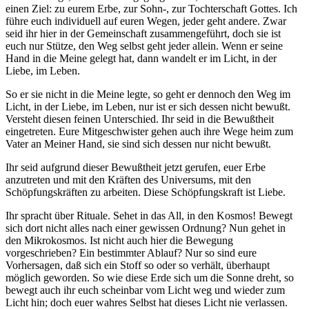
einen Ziel: zu eurem Erbe, zur Sohn-, zur Tochterschaft Gottes. Ich
führe euch individuell auf euren Wegen, jeder geht andere. Zwar
seid ihr hier in der Gemeinschaft zusammengeführt, doch sie ist
euch nur Stütze, den Weg selbst geht jeder allein. Wenn er seine
Hand in die Meine gelegt hat, dann wandelt er im Licht, in der
Liebe, im Leben.
So er sie nicht in die Meine legte, so geht er dennoch den Weg im
Licht, in der Liebe, im Leben, nur ist er sich dessen nicht bewußt.
Versteht diesen feinen Unterschied. Ihr seid in die Bewußtheit
eingetreten. Eure Mitgeschwister gehen auch ihre Wege heim zum
Vater an Meiner Hand, sie sind sich dessen nur nicht bewußt.
Ihr seid aufgrund dieser Bewußtheit jetzt gerufen, euer Erbe
anzutreten und mit den Kräften des Universums, mit den
Schöpfungskräften zu arbeiten. Diese Schöpfungskraft ist Liebe.
Ihr spracht über Rituale. Sehet in das All, in den Kosmos! Bewegt
sich dort nicht alles nach einer gewissen Ordnung? Nun gehet in
den Mikrokosmos. Ist nicht auch hier die Bewegung
vorgeschrieben? Ein bestimmter Ablauf? Nur so sind eure
Vorhersagen, daß sich ein Stoff so oder so verhält, überhaupt
möglich geworden. So wie diese Erde sich um die Sonne dreht, so
bewegt auch ihr euch scheinbar vom Licht weg und wieder zum
Licht hin; doch euer wahres Selbst hat dieses Licht nie verlassen.