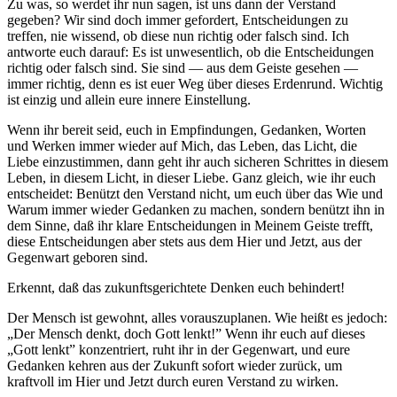
Zu was, so werdet ihr nun sagen, ist uns dann der Verstand
gegeben? Wir sind doch immer gefordert, Entscheidungen zu
treffen, nie wissend, ob diese nun richtig oder falsch sind. Ich
antworte euch darauf: Es ist unwesentlich, ob die Entscheidungen
richtig oder falsch sind. Sie sind — aus dem Geiste gesehen —
immer richtig, denn es ist euer Weg über dieses Erdenrund. Wichtig
ist einzig und allein eure innere Einstellung.
Wenn ihr bereit seid, euch in Empfindungen, Gedanken, Worten
und Werken immer wieder auf Mich, das
Leben
, das
Licht,
die
Liebe
einzustimmen, dann geht ihr auch sicheren Schrittes in diesem
Leben, in diesem Licht, in dieser Liebe. Ganz gleich, wie ihr euch
entscheidet: Benützt den Verstand nicht, um euch über das Wie und
Warum immer wieder Gedanken zu machen, sondern benützt ihn in
dem Sinne, daß ihr klare Entscheidungen in Meinem Geiste trefft,
diese Entscheidungen aber stets aus dem Hier und Jetzt, aus der
Gegenwart geboren sind.
Erkennt, daß das zukunftsgerichtete Denken euch behindert!
Der Mensch ist gewohnt, alles vorauszuplanen. Wie heißt es jedoch:
„Der Mensch denkt, doch Gott lenkt!” Wenn ihr euch auf dieses
„Gott lenkt” konzentriert, ruht ihr in der Gegenwart, und eure
Gedanken kehren aus der Zukunft sofort wieder zurück, um
kraftvoll im Hier und Jetzt durch euren Verstand zu wirken.