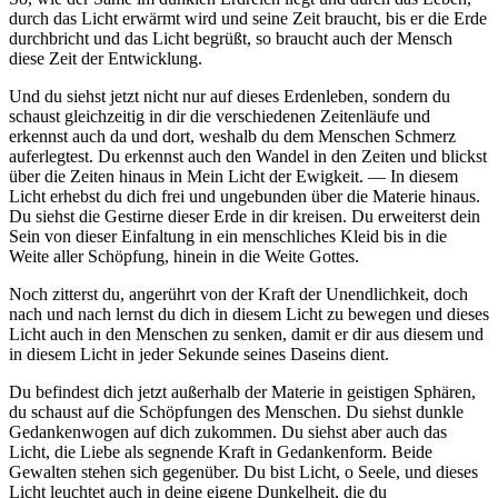
durch das Licht erwärmt wird und seine Zeit braucht, bis er die Erde
durchbricht und das Licht begrüßt, so braucht auch der Mensch
diese Zeit der Entwicklung.
Und du siehst jetzt nicht nur auf dieses Erdenleben, sondern du
schaust gleichzeitig in dir die verschiedenen Zeitenläufe und
erkennst auch da und dort, weshalb du dem Menschen Schmerz
auferlegtest. Du erkennst auch den Wandel in den Zeiten und blickst
über die Zeiten hinaus in Mein Licht der Ewigkeit. — In diesem
Licht erhebst du dich frei und ungebunden über die Materie hinaus.
Du siehst die Gestirne dieser Erde in dir kreisen. Du erweiterst dein
Sein von dieser Einfaltung in ein menschliches Kleid bis in die
Weite aller Schöpfung, hinein in die Weite Gottes.
Noch zitterst du, angerührt von der Kraft der Unendlichkeit, doch
nach und nach lernst du dich in diesem Licht zu bewegen und dieses
Licht auch in den Menschen zu senken, damit er dir aus diesem und
in diesem Licht in jeder Sekunde seines Daseins dient.
Du befindest dich jetzt außerhalb der Materie in geistigen Sphären,
du schaust auf die Schöpfungen des Menschen. Du siehst dunkle
Gedankenwogen auf dich zukommen. Du siehst aber auch das
Licht, die Liebe als segnende Kraft in Gedankenform. Beide
Gewalten stehen sich gegenüber. Du bist Licht, o Seele, und dieses
Licht leuchtet auch in deine eigene Dunkelheit, die du