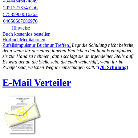
43
44
45
46
47
48
49
50
51
52
53
54
55
56
57
58
59
60
61
62
63
64
65
66
67
68
69
70
Hinweise
Buch kostenlos bestellen
Hörbuch
Meditationen
Zufallsimpuls
nur Buch
nur Treffen
„Legt die Schulung nicht beiseite,
denn wenn ihr aus euren inneren Bereichen den Impuls empfanget,
sie zur Hand zu nehmen, dann schlagt sie an irgendeiner Stelle auf!
Es wird genau die Stelle sein, die euch weiterhilft, wenn ihr im
Zweifel seid, welchen Weg ihr einschlagen sollt.“
(70. Schulung)
E-Mail Verteiler