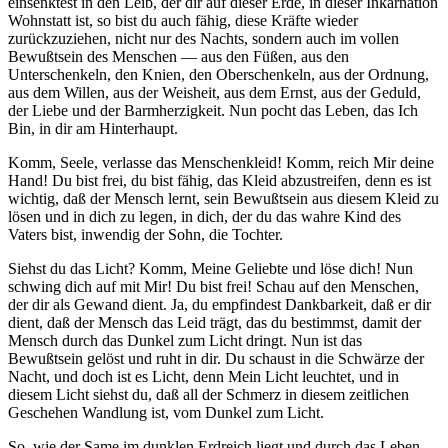
einsenktest in den Leib, der dir auf dieser Erde, in dieser Inkarnation
Wohnstatt ist, so bist du auch fähig, diese Kräfte wieder
zurückzuziehen, nicht nur des Nachts, sondern auch im vollen
Bewußtsein des Menschen — aus den Füßen, aus den
Unterschenkeln, den Knien, den Oberschenkeln, aus der Ordnung,
aus dem Willen, aus der Weisheit, aus dem Ernst, aus der Geduld,
der Liebe und der Barmherzigkeit. Nun pocht das Leben, das Ich
Bin, in dir am Hinterhaupt.
Komm, Seele, verlasse das Menschenkleid! Komm, reich Mir deine
Hand! Du bist frei, du bist fähig, das Kleid abzustreifen, denn es ist
wichtig, daß der Mensch lernt, sein Bewußtsein aus diesem Kleid zu
lösen und in dich zu legen, in dich, der du das wahre Kind des
Vaters bist, inwendig der Sohn, die Tochter.
Siehst du das Licht? Komm, Meine Geliebte und löse dich! Nun
schwing dich auf mit Mir! Du bist frei
!
Schau auf den Menschen,
der dir als Gewand dient. Ja, du empfindest Dankbarkeit, daß er dir
dient, daß der Mensch das Leid trägt, das du bestimmst, damit der
Mensch durch das Dunkel zum Licht dringt. Nun ist das
Bewußtsein gelöst und ruht in dir. Du schaust in die Schwärze der
Nacht, und doch ist es Licht, denn Mein Licht leuchtet, und in
diesem Licht siehst du, daß all der Schmerz in diesem zeitlichen
Geschehen Wandlung ist, vom Dunkel zum Licht.
So, wie der Same im dunklen Erdreich liegt und durch das Leben,