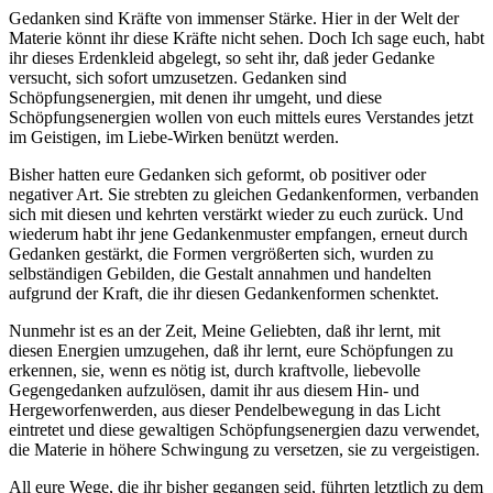
Gedanken sind Kräfte von immenser Stärke. Hier in der Welt der
Materie könnt ihr diese Kräfte nicht sehen. Doch Ich sage euch, habt
ihr dieses Erdenkleid abgelegt, so seht ihr, daß jeder Gedanke
versucht, sich sofort umzusetzen. Gedanken sind
Schöpfungsenergien, mit denen ihr umgeht, und diese
Schöpfungsenergien wollen von euch mittels eures Verstandes jetzt
im Geistigen, im Liebe-Wirken benützt werden.
Bisher hatten eure Gedanken sich geformt, ob positiver oder
negativer Art. Sie strebten zu gleichen Gedankenformen, verbanden
sich mit diesen und kehrten verstärkt wieder zu euch zurück. Und
wiederum habt ihr jene Gedankenmuster empfangen, erneut durch
Gedanken gestärkt, die Formen vergrößerten sich, wurden zu
selbständigen Gebilden, die Gestalt annahmen und handelten
aufgrund der Kraft, die ihr diesen Gedankenformen schenktet.
Nunmehr ist es an der Zeit, Meine Geliebten, daß ihr lernt, mit
diesen Energien umzugehen, daß ihr lernt, eure Schöpfungen zu
erkennen, sie, wenn es nötig ist, durch kraftvolle, liebevolle
Gegengedanken aufzulösen, damit ihr aus diesem Hin- und
Hergeworfenwerden, aus dieser Pendelbewegung in das Licht
eintretet und diese gewaltigen Schöpfungsenergien dazu verwendet,
die Materie in höhere Schwingung zu versetzen, sie zu vergeistigen.
All eure Wege, die ihr bisher gegangen seid, führten letztlich zu dem