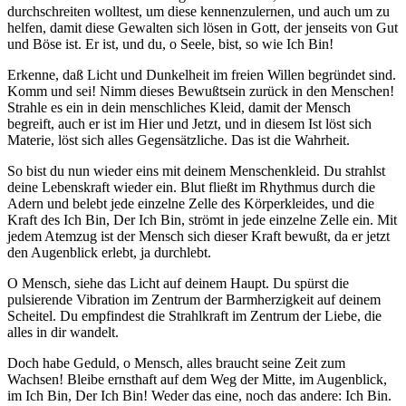
durchschreiten wolltest, um diese kennenzulernen, und auch um zu
helfen, damit diese Gewalten sich lösen in Gott, der jenseits von Gut
und Böse ist. Er ist, und du, o Seele, bist, so wie Ich Bin!
Erkenne, daß Licht und Dunkelheit im freien Willen begründet sind.
Komm und sei! Nimm dieses Bewußtsein zurück in den Menschen!
Strahle es ein in dein menschliches Kleid, damit der Mensch
begreift, auch er ist im Hier und Jetzt, und in diesem Ist löst sich
Materie, löst sich alles Gegensätzliche. Das ist die Wahrheit.
So bist du nun wieder eins mit deinem Menschenkleid. Du strahlst
deine Lebenskraft wieder ein. Blut fließt im Rhythmus durch die
Adern und belebt jede einzelne Zelle des Körperkleides, und die
Kraft des Ich Bin, Der Ich Bin, strömt in jede einzelne Zelle ein. Mit
jedem Atemzug ist der Mensch sich dieser Kraft bewußt, da er jetzt
den Augenblick erlebt, ja durchlebt.
O Mensch, siehe das Licht auf deinem Haupt. Du spürst die
pulsierende Vibration im Zentrum der Barmherzigkeit auf deinem
Scheitel. Du empfindest die Strahlkraft im Zentrum der Liebe, die
alles in dir wandelt.
Doch habe Geduld, o Mensch, alles braucht seine Zeit zum
Wachsen! Bleibe ernsthaft auf dem Weg der Mitte, im Augenblick,
im Ich Bin, Der Ich Bin! Weder das eine, noch das andere: Ich Bin.