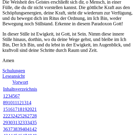
Die Weisheit des Geistes erschließt sich dir, o Mensch, in einer
Fülle, die du dir nicht vorstellen kannst. Die göttliche Kraft aus den
Schöpfungsenergien, deine Kraft, steht dir wiederum zur Verfügung,
und du bewegst dich im Ritus der Ordnung, im Ich Bin, weder
Bewegung noch Stillstand. Erkenne in diesem Paradoxon Gott!
In dieser Stille ist Ewigkeit, ist Gott, ist Sein. Nimm diese innere
Stille hinaus, dorthin, wo du deine Wege gehst, und bleibe im Ich
Bin, Der Ich Bin, und du lebst in der Ewigkeit, im Augenblick, und
kraftvoll sind deine Schritte durch Raum und Zeit.
Amen
Schulungen
Leseansicht
Vorwort
Inhaltsverzeichnis
1
2
3
4
5
6
7
8
9
10
11
12
13
14
15
16
17
18
19
20
21
22
23
24
25
26
27
28
29
30
31
32
33
34
35
36
37
38
39
40
41
42