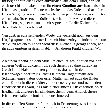
Ihr beginnt nun euer Leben aufzurollen, aus dem Grund, den Ich
euch geschildert habe, indem ihr
einen Säugling anschaut
, also ein
Kind, das gerade die Ebene wechselte und das Erdenkleid annahm.
Einen Säugling von ein paar Wochen, ein paar Monaten, noch unter
einem Jahr. So es euch möglich ist, schaut in die Augen dieses
Kindchens, segnet es, und damit segnet ihr alle die Kleinen, die
diese Erde betreten haben!
Versucht, in eure segnenden Worte, die vielleicht noch aus dem
Kopf gesprochen sind, euer Herz mit hineinzulegen, indem ihr daran
denkt, zu welchem Leben wohl diese Kleinen ja gesagt haben, wie
ihr auch einstens ja gesagt habt. — An diesen Punkt knüpfen Wir
an.
An einem Abend, an dem Stille um euch ist, wo ihr euch von der
äußeren Welt zurückzieht, ruft euch diesen Säugling zurück ins
Gedächtnis! Habt ihr keinen gefunden, draußen in den
Kinderwägen oder im Kaufhaus in einem Tragegurt auf den
Schultern eines Vaters oder einer Mutter, schaut euch die Bilder
eurer Kinder in diesem Alter an oder euer eigenes und nehmt den
Eindruck dieses Säuglings mit in euer Inneres! Ob er schreit, ob er
friedlich ist, und eure Empfindung, die ihr beim Anblick dieses
Kindchens hattet, nehmt mit in euer Inneres!
In dieser stillen Stunde ruft ihr euch in Erinnerung, was ihr als