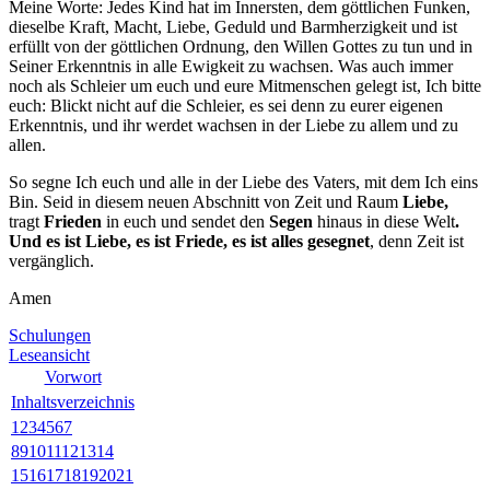
Meine Worte: Jedes Kind hat im Innersten, dem göttlichen Funken,
dieselbe Kraft, Macht, Liebe, Geduld und Barmherzigkeit und ist
erfüllt von der göttlichen Ordnung, den Willen
Gottes
zu tun und in
Seiner Erkenntnis in alle Ewigkeit zu wachsen. Was auch immer
noch als Schleier um euch und eure Mitmenschen gelegt ist, Ich bitte
euch: Blickt nicht auf die Schleier, es sei denn zu eurer eigenen
Erkenntnis, und ihr werdet wachsen in der Liebe zu allem und zu
allen.
So segne Ich euch und alle in der Liebe des Vaters, mit dem Ich eins
Bin. Seid in diesem neuen Abschnitt von Zeit und Raum
Liebe,
tragt
Frieden
in euch und sendet den
Segen
hinaus in diese Welt
.
Und es ist
Liebe,
es ist Friede, es ist alles gesegnet
, denn Zeit ist
vergänglich.
Amen
Schulungen
Leseansicht
Vorwort
Inhaltsverzeichnis
1
2
3
4
5
6
7
8
9
10
11
12
13
14
15
16
17
18
19
20
21