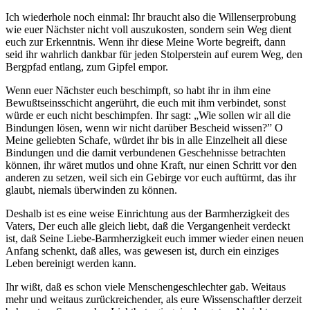
Ich wiederhole noch einmal: Ihr braucht also die Willenserprobung
wie euer Nächster nicht voll auszukosten, sondern sein Weg dient
euch zur Erkenntnis. Wenn ihr diese Meine Worte begreift, dann
seid ihr wahrlich dankbar für jeden Stolperstein auf eurem Weg, den
Bergpfad entlang, zum Gipfel empor.
Wenn euer Nächster euch beschimpft, so habt ihr in ihm eine
Bewußtseinsschicht angerührt, die euch mit ihm verbindet, sonst
würde er euch nicht beschimpfen. Ihr sagt: „Wie sollen wir all die
Bindungen lösen, wenn wir nicht darüber Bescheid wissen?” O
Meine geliebten Schafe, würdet ihr bis in alle Einzelheit all diese
Bindungen und die damit verbundenen Geschehnisse betrachten
können, ihr wäret mutlos und ohne Kraft, nur einen Schritt vor den
anderen zu setzen, weil sich ein Gebirge vor euch auftürmt, das ihr
glaubt, niemals überwinden zu können.
Deshalb ist es eine weise Einrichtung aus der Barmherzigkeit des
Vaters, Der euch alle gleich liebt, daß die Vergangenheit verdeckt
ist, daß Seine Liebe-Barmherzigkeit euch immer wieder einen neuen
Anfang schenkt, daß alles, was gewesen ist, durch ein einziges
Leben bereinigt werden kann.
Ihr wißt, daß es schon viele Menschengeschlechter gab. Weitaus
mehr und weitaus zurückreichender, als eure Wissenschaftler derzeit