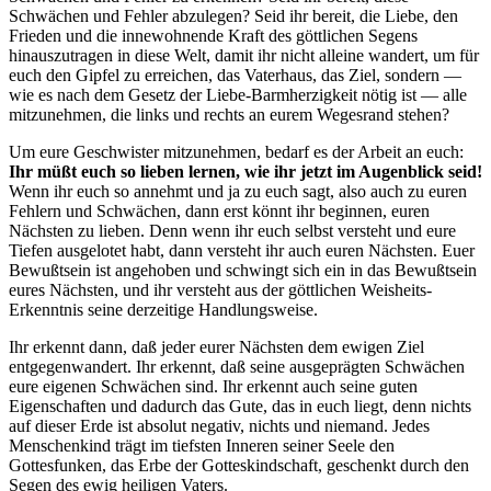
Schwächen und Fehler abzulegen? Seid ihr bereit, die Liebe, den
Frieden und die innewohnende Kraft des göttlichen Segens
hinauszutragen in diese Welt, damit ihr nicht alleine wandert, um für
euch den Gipfel zu erreichen, das
Vater
haus, das Ziel, sondern —
wie es nach dem Gesetz der Liebe-Barmherzigkeit nötig ist — alle
mitzunehmen, die links und rechts an eurem Wegesrand stehen?
Um eure Geschwister mitzunehmen, bedarf es der Arbeit an euch:
Ihr müßt euch so lieben lernen, wie ihr jetzt im Augenblick seid!
Wenn ihr euch so annehmt und ja zu euch sagt, also auch zu euren
Fehlern und Schwächen, dann erst könnt ihr beginnen, euren
Nächsten zu lieben. Denn wenn ihr euch selbst versteht und eure
Tiefen ausgelotet habt, dann versteht ihr auch euren Nächsten. Euer
Bewußtsein ist angehoben und schwingt sich ein in das Bewußtsein
eures Nächsten, und ihr versteht aus der göttlichen Weisheits-
Erkenntnis seine derzeitige Handlungsweise.
Ihr erkennt dann, daß jeder eurer Nächsten dem ewigen Ziel
entgegenwandert. Ihr erkennt, daß seine ausgeprägten Schwächen
eure eigenen Schwächen sind. Ihr erkennt auch seine guten
Eigenschaften und dadurch das Gute, das in euch liegt, denn nichts
auf dieser Erde ist absolut negativ, nichts und niemand. Jedes
Menschenkind trägt im tiefsten Inneren seiner Seele den
Gottesfunken, das Erbe der Gotteskindschaft, geschenkt durch den
Segen des ewig heiligen Vaters.