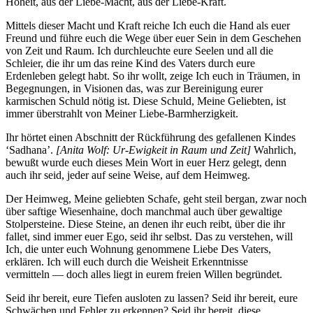
Hoheit, aus der Liebe-Macht, aus der Liebe-Kraft.
Mittels dieser Macht und Kraft reiche Ich euch die Hand als euer
Freund und führe euch die Wege über euer Sein in dem Geschehen
von Zeit und Raum. Ich durchleuchte eure Seelen und all die
Schleier, die ihr um das reine Kind des Vaters durch eure
Erdenleben gelegt habt. So ihr wollt, zeige Ich euch in Träumen, in
Begegnungen, in Visionen das, was zur Bereinigung eurer
karmischen Schuld nötig ist. Diese Schuld, Meine Geliebten, ist
immer überstrahlt von Meiner Liebe-Barmherzigkeit.
Ihr hörtet einen Abschnitt der Rückführung des gefallenen Kindes
‘Sadhana’.
[
Anita Wolf: Ur-Ewigkeit in Raum und Zeit
]
Wahrlich,
bewußt wurde euch dieses Mein Wort in euer Herz gelegt, denn
auch ihr seid, jeder auf seine Weise, auf dem Heimweg.
Der Heimweg, Meine geliebten Schafe, geht steil bergan, zwar noch
über saftige Wiesenhaine, doch manchmal auch über gewaltige
Stolpersteine. Diese Steine, an denen ihr euch reibt, über die ihr
fallet, sind immer euer Ego, seid ihr selbst. Das zu verstehen, will
Ich, die unter euch Wohnung genommene Liebe Des Vaters,
erklären. Ich will euch durch die Weisheit Erkenntnisse
vermitteln — doch alles liegt in eurem freien Willen begründet.
Seid ihr bereit, eure Tiefen ausloten zu lassen? Seid ihr bereit, eure
Schwächen und Fehler zu erkennen? Seid ihr bereit, diese