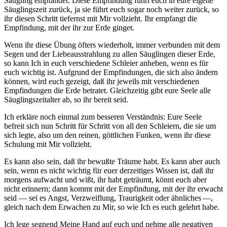
Säugling empfandet. Diese Empfindung führt euch in eure eigene
Säuglingszeit zurück, ja sie führt euch sogar noch weiter zurück, so
ihr diesen Schritt tiefernst mit Mir vollzieht. Ihr empfangt die
Empfindung, mit der ihr zur Erde ginget.
Wenn ihr diese Übung öfters wiederholt, immer verbunden mit dem
Segen und der Liebeausstrahlung zu allen Säuglingen dieser Erde,
so kann Ich in euch verschiedene Schleier anheben, wenn es für
euch wichtig ist. Aufgrund der Empfindungen, die sich also ändern
können, wird euch gezeigt, daß ihr jeweils mit verschiedenen
Empfindungen die Erde betratet. Gleichzeitig gibt eure Seele alle
Säuglingszeitalter ab, so ihr bereit seid.
Ich
erkläre noch einmal zum besseren Verständnis: Eure Seele
befreit sich nun Schritt für Schritt von all den Schleiern, die sie um
sich legte, also um den reinen, göttlichen Funken, wenn ihr diese
Schulung mit Mir vollzieht.
Es kann also sein, daß ihr bewußte Träume habt. Es kann aber auch
sein, wenn es nicht wichtig für euer derzeitiges Wissen ist, daß ihr
morgens aufwacht und wißt, ihr habt geträumt, könnt euch aber
nicht erinnern; dann kommt mit der Empfindung, mit der ihr erwacht
seid — sei es Angst, Verzweiflung, Traurigkeit oder ähnliches
—,
gleich nach dem Erwachen zu Mir, so wie Ich es euch gelehrt habe.
Ich lege segnend Meine Hand auf euch und nehme alle negativen