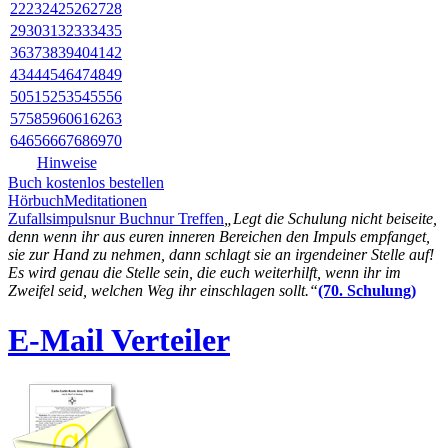
22
23
24
25
26
27
28
29
30
31
32
33
34
35
36
37
38
39
40
41
42
43
44
45
46
47
48
49
50
51
52
53
54
55
56
57
58
59
60
61
62
63
64
65
66
67
68
69
70
Hinweise
Buch kostenlos bestellen
Hörbuch
Meditationen
Zufallsimpuls
nur Buch
nur Treffen
„Legt die Schulung nicht beiseite,
denn wenn ihr aus euren inneren Bereichen den Impuls empfanget,
sie zur Hand zu nehmen, dann schlagt sie an irgendeiner Stelle auf!
Es wird genau die Stelle sein, die euch weiterhilft, wenn ihr im
Zweifel seid, welchen Weg ihr einschlagen sollt.“
(70. Schulung)
E-Mail Verteiler