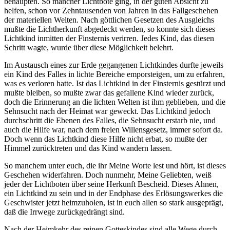
behaupten. So mancher Lichtbote ging, in der guten Absicht zu
helfen, schon vor Zehntausenden von Jahren in das Fallgeschehen
der materiellen Welten. Nach göttlichen Gesetzen des Ausgleichs
mußte die Lichtherkunft abgedeckt werden, so konnte sich dieses
Lichtkind inmitten der Finsternis verirren. Jedes Kind, das diesen
Schritt wagte, wurde über diese Möglichkeit belehrt.
Im Austausch eines zur Erde gegangenen Lichtkindes durfte jeweils
ein Kind des Falles in lichte Bereiche emporsteigen, um zu erfahren,
was es verloren hatte. Ist das Lichtkind in der Finsternis gestürzt und
mußte bleiben, so mußte zwar das gefallene Kind wieder zurück,
doch die Erinnerung an die lichten Welten ist ihm geblieben, und die
Sehnsucht nach der Heimat war geweckt. Das Lichtkind jedoch
durchschritt die Ebenen des Falles, die Sehnsucht erstarb nie, und
auch die Hilfe war, nach dem freien Willensgesetz, immer sofort da.
Doch wenn das Lichtkind diese Hilfe nicht erbat, so mußte der
Himmel zurücktreten und das Kind wandern lassen.
So manchem unter euch, die ihr Meine Worte lest und hört, ist dieses
Geschehen widerfahren. Doch nunmehr, Meine Geliebten, weiß
jeder der Lichtboten über seine Herkunft Bescheid. Dieses Ahnen,
ein Lichtkind zu sein und in der Endphase des Erlösungswerkes die
Geschwister jetzt heimzuholen, ist in euch allen so stark ausgeprägt,
daß die Irrwege zurückgedrängt sind.
Nach der Heimkehr des reinen
Gotteskindes
sind alle Wege durch