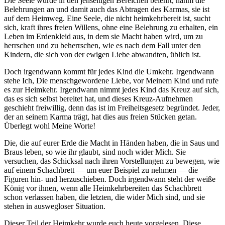
Die Seele wurde in den jenseitigen Bereichen belehrt, nahm die
Belehrungen an und damit auch das Abtragen des Karmas, sie ist
auf dem Heimweg. Eine Seele, die nicht heimkehrbereit ist, sucht
sich, kraft ihres freien Willens, ohne eine Belehrung zu erhalten, ein
Leben im Erdenkleid aus, in dem sie Macht haben wird, um zu
herrschen und zu beherrschen, wie es nach dem Fall unter den
Kindern, die sich von der ewigen Liebe abwandten, üblich ist.
Doch irgendwann kommt für jedes Kind die Umkehr. Irgendwann
stehe Ich, Die menschgewordene Liebe, vor Meinem Kind und rufe
es zur Heimkehr. Irgendwann nimmt jedes Kind das Kreuz auf sich,
das es sich selbst bereitet hat, und dieses Kreuz-Aufnehmen
geschieht freiwillig, denn das ist im Freiheitsgesetz begründet. Jeder,
der an seinem Karma trägt, hat dies aus freien Stücken getan.
Überlegt wohl Meine Worte!
Die, die auf eurer Erde die Macht in Händen haben, die in Saus und
Braus leben, so wie ihr glaubt, sind noch wider Mich. Sie
versuchen, das Schicksal nach ihren Vorstellungen zu bewegen, wie
auf einem Schachbrett — um euer Beispiel zu nehmen — die
Figuren hin- und herzuschieben. Doch irgendwann steht der weiße
König vor ihnen, wenn alle Heimkehrbereiten das Schachbrett
schon verlassen haben, die letzten, die wider Mich sind, und sie
stehen in auswegloser Situation.
Dieser Teil der Heimkehr wurde euch heute vorgelesen. Diese