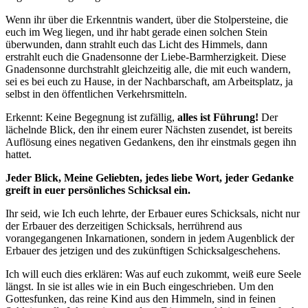
Wenn ihr über die Erkenntnis wandert, über die Stolpersteine, die
euch im Weg liegen, und ihr habt gerade einen solchen Stein
überwunden, dann strahlt euch das Licht des Himmels, dann
erstrahlt euch die Gnadensonne der Liebe-Barmherzigkeit. Diese
Gnadensonne durchstrahlt gleichzeitig alle, die mit euch wandern,
sei es bei euch zu Hause, in der Nachbarschaft, am Arbeitsplatz, ja
selbst in den öffentlichen Verkehrsmitteln.
Erkennt: Keine Begegnung ist zufällig,
alles ist Führung!
Der
lächelnde Blick, den ihr einem eurer Nächsten zusendet, ist bereits
Auflösung eines negativen Gedankens, den ihr einstmals gegen ihn
hattet.
Jeder Blick, Meine Geliebten, jedes liebe Wort, jeder Gedanke
greift in euer persönliches Schicksal ein.
Ihr seid, wie Ich euch lehrte, der Erbauer eures Schicksals, nicht nur
der Erbauer des derzeitigen Schicksals, herrührend aus
vorangegangenen Inkarnationen, sondern in jedem Augenblick der
Erbauer des jetzigen und des zukünftigen Schicksalgeschehens.
Ich will euch dies erklären: Was auf euch zukommt, weiß eure Seele
längst. In sie ist alles wie in ein Buch eingeschrieben. Um den
Gottesfunken, das reine Kind aus den Himmeln, sind in feinen