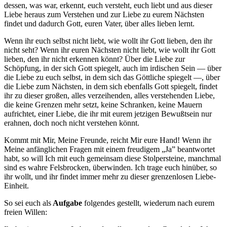
dessen, was war, erkennt, euch versteht, euch liebt und aus dieser
Liebe heraus zum Verstehen und zur Liebe zu eurem Nächsten
findet und dadurch Gott, euren Vater, über alles lieben lernt.
Wenn ihr euch selbst nicht liebt, wie wollt ihr Gott lieben, den ihr
nicht seht? Wenn ihr euren Nächsten nicht liebt, wie wollt ihr Gott
lieben, den ihr nicht erkennen könnt? Über die Liebe zur
Schöpfung, in der sich Gott spiegelt, auch im irdischen Sein — über
die Liebe zu euch selbst, in dem sich das Göttliche spiegelt —, über
die Liebe zum Nächsten, in dem sich ebenfalls Gott spiegelt, findet
ihr zu dieser großen, alles verzeihenden, alles verstehenden Liebe,
die keine Grenzen mehr setzt, keine Schranken, keine Mauern
aufrichtet, einer Liebe, die ihr mit eurem jetzigen Bewußtsein nur
erahnen, doch noch nicht verstehen könnt.
Kommt mit Mir, Meine Freunde, reicht Mir eure Hand! Wenn ihr
Meine anfänglichen Fragen mit einem freudigem „Ja” beantwortet
habt, so will Ich mit euch gemeinsam diese Stolpersteine, manchmal
sind es wahre Felsbrocken, überwinden. Ich trage euch hinüber, so
ihr wollt, und ihr findet immer mehr zu dieser grenzenlosen Liebe-
Einheit.
So sei euch als
Aufgabe
folgendes gestellt, wiederum nach eurem
freien Willen: