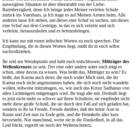
ausweglose Situation ist aber überstrahlt von der Liebe-
Barmherzigkeit, denn Ich bringe jedes Meiner verirrten Schafe
zurück ins Vaterhaus, ja Ich trage es auf Meinen Armen heim. Alle
anderen lasse Ich stehen, um dieses eine Schaf zu suchen, um dieses
eine Schaf aus dem Gestrüpp, in das es sich verirrte und sich
verletzte, herauszuholen und es heimzubringen.
Ich kann nur mit euren irdischen Worten zu euch sprechen. Die
Empfindung, die in diesen Worten liegt, müßt ihr in euch selbst
nachvollziehen.
Ihr seid am Wendepunkt und habt euch entschlossen,
Mitträger des
Weltenkreuzes
zu sein. Der eine oder andere unter euch trägt es
schon, ohne davon zu wissen. Was heißt das, Mitträger zu sein? Es
heißt, das Karma auch derer, die noch wider Mich sind, die ihr
Karma noch nicht angenommen haben, die sich noch nicht wandeln
wollen, teilweise mitzutragen, so, wie auch das Kreuz Sadhanas von
allen Lichtträgern mitgetragen wird. Ihr tragt alle mit. Deshalb liegt
es jetzt nicht mehr so schwer auf ihren Schultern; sie empfindet nicht
mehr diese große Schuld, die sie durch den Fall auf sich geladen hat,
sondern in ihr ist Freude, Freude darüber, daß der letzte Äon in
Raum und Zeit nun zu Ende geht, und die Heimkehr aller kurz
bevorsteht. Nur manchmal, wenn sie in die Dunkelheit, in all das
Leid blickt, ergreift sie noch der Weltenschmerz.