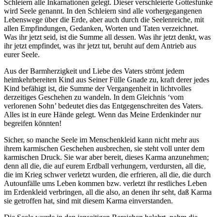
Schleiern alle Inkarnationen gelegt. Dieser verschleierte Gottesfunke
wird Seele genannt. In den Schleiern sind alle vorhergegangenen
Lebenswege über die Erde, aber auch durch die Seelenreiche, mit
allen Empfindungen, Gedanken, Worten und Taten verzeichnet.
Was ihr jetzt seid, ist die Summe all dessen. Was ihr jetzt denkt, was
ihr jetzt empfindet, was ihr jetzt tut, beruht auf dem Antrieb aus
eurer Seele.
Aus der Barmherzigkeit und Liebe des Vaters strömt jedem
heimkehrbereiten Kind aus Seiner Fülle Gnade zu, kraft derer jedes
Kind befähigt ist, die Summe der Vergangenheit in lichtvolles
derzeitiges Geschehen zu wandeln. In dem Gleichnis ‘vom
verlorenen Sohn’ bedeutet dies das Entgegenschreiten des Vaters.
Alles ist in eure Hände gelegt. Wenn das Meine Erdenkinder nur
begreifen könnten!
Sicher, so manche Seele im Menschenkleid kann nicht mehr aus
ihrem karmischen Geschehen ausbrechen, sie steht voll unter dem
karmischen Druck. Sie war aber bereit, dieses Karma anzunehmen;
denn all die, die auf eurem Erdball verhungern, verdursten, all die,
die im Krieg schwer verletzt wurden, die erfrieren, all die, die durch
Autounfälle ums Leben kommen bzw. verletzt ihr restliches Leben
im Erdenkleid verbringen, all die also, an denen ihr seht, daß Karma
sie getroffen hat, sind mit diesem Karma einverstanden.