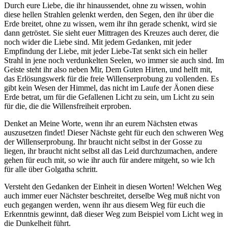
Durch eure Liebe, die ihr hinaussendet, ohne zu wissen, wohin
diese hellen Strahlen gelenkt werden, den Segen, den ihr über die
Erde breitet, ohne zu wissen, wem ihr ihn gerade schenkt, wird sie
dann getröstet. Sie sieht euer Mittragen des Kreuzes auch derer, die
noch wider die Liebe sind. Mit jedem Gedanken, mit jeder
Empfindung der Liebe, mit jeder Liebe-Tat senkt sich ein heller
Strahl in jene noch verdunkelten Seelen, wo immer sie auch sind. Im
Geiste steht ihr also neben Mir, Dem Guten Hirten, und helft mit,
das Erlösungswerk für die freie Willenserprobung zu vollenden. Es
gibt kein Wesen der Himmel, das nicht im Laufe der Äonen diese
Erde betrat, um für die Gefallenen Licht zu sein, um Licht zu sein
für die, die die Willensfreiheit erproben.
Denket an Meine Worte, wenn ihr an eurem Nächsten etwas
auszusetzen findet! Dieser Nächste geht für euch den schweren Weg
der Willenserprobung. Ihr braucht nicht selbst in der Gosse zu
liegen, ihr braucht nicht selbst all das Leid durchzumachen, andere
gehen für euch mit, so wie ihr auch für andere mitgeht, so wie Ich
für alle über Golgatha schritt.
Versteht den Gedanken der Einheit in diesen Worten! Welchen Weg
auch immer euer Nächster beschreitet, derselbe Weg muß nicht von
euch gegangen werden, wenn ihr aus diesem Weg für euch die
Erkenntnis gewinnt, daß dieser Weg zum Beispiel vom Licht weg in
die Dunkelheit führt.