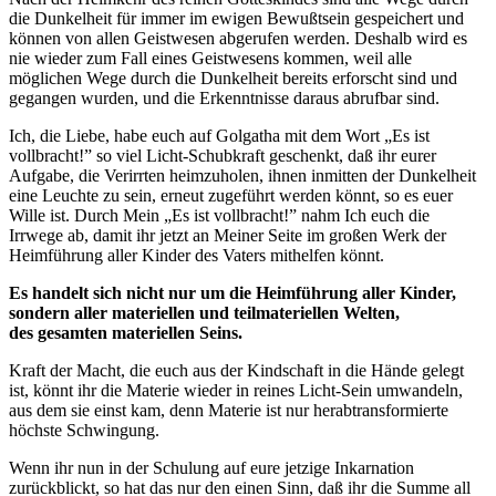
die Dunkelheit für immer im ewigen Bewußtsein gespeichert und
können von allen Geistwesen abgerufen werden. Deshalb wird es
nie wieder zum Fall eines Geistwesens kommen, weil alle
möglichen Wege durch die Dunkelheit bereits erforscht sind und
gegangen wurden, und die Erkenntnisse daraus abrufbar sind.
Ich
, die
Liebe
, habe euch auf Golgatha mit dem Wort „Es ist
vollbracht!” so viel Licht-Schubkraft geschenkt, daß ihr eurer
Aufgabe, die Verirrten heimzuholen, ihnen inmitten der Dunkelheit
eine Leuchte zu sein, erneut zugeführt werden könnt, so es euer
Wille ist. Durch Mein „Es ist vollbracht!” nahm Ich euch die
Irrwege ab, damit ihr jetzt an Meiner Seite im großen Werk der
Heimführung aller Kinder des
Vater
s mithelfen könnt.
Es handelt sich nicht nur um die Heimführung aller Kinder,
sondern aller materiellen und teilmateriellen Welten,
des gesamten materiellen Seins.
Kraft der Macht, die euch aus der Kindschaft in die Hände gelegt
ist, könnt ihr die Materie wieder in reines Licht-Sein umwandeln,
aus dem sie einst kam, denn Materie ist nur herabtransformierte
höchste Schwingung.
Wenn ihr nun in der Schulung auf eure jetzige Inkarnation
zurückblickt, so hat das nur den einen Sinn, daß ihr die Summe all