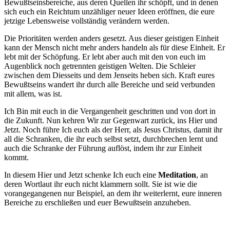
Bewußtseinsbereiche, aus deren Quellen ihr schöpft, und in denen
sich euch ein Reichtum unzähliger neuer Ideen eröffnen, die eure
jetzige Lebensweise vollständig verändern werden.
Die Prioritäten werden anders gesetzt. Aus dieser geistigen Einheit
kann der Mensch nicht mehr anders handeln als für diese Einheit. Er
lebt mit der Schöpfung. Er lebt aber auch mit den von euch im
Augenblick noch getrennten geistigen Welten. Die Schleier
zwischen dem Diesseits und dem Jenseits heben sich. Kraft eures
Bewußtseins wandert ihr durch alle Bereiche und seid verbunden
mit allem, was ist.
Ich Bin mit euch in die Vergangenheit geschritten und von dort in
die Zukunft. Nun kehren Wir zur Gegenwart zurück, ins Hier und
Jetzt. Noch führe Ich euch als der Herr, als
Jesus Christus
, damit ihr
all die Schranken, die ihr euch selbst setzt, durchbrechen lernt und
auch die Schranke der Führung auflöst, indem ihr zur Einheit
kommt.
In diesem Hier und Jetzt schenke Ich euch eine
Meditation
, an
deren Wortlaut ihr euch nicht klammern sollt. Sie ist wie die
vorangegangenen nur Beispiel, an dem ihr weiterlernt, eure inneren
Bereiche zu erschließen und euer Bewußtsein anzuheben.