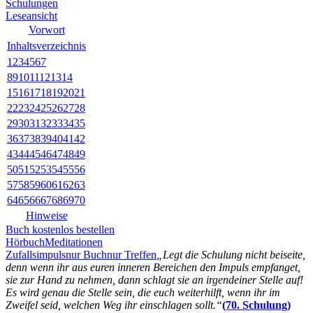
Schulungen
Leseansicht
Vorwort
Inhaltsverzeichnis
1
2
3
4
5
6
7
8
9
10
11
12
13
14
15
16
17
18
19
20
21
22
23
24
25
26
27
28
29
30
31
32
33
34
35
36
37
38
39
40
41
42
43
44
45
46
47
48
49
50
51
52
53
54
55
56
57
58
59
60
61
62
63
64
65
66
67
68
69
70
Hinweise
Buch kostenlos bestellen
Hörbuch
Meditationen
Zufallsimpuls
nur Buch
nur Treffen
„Legt die Schulung nicht beiseite,
denn wenn ihr aus euren inneren Bereichen den Impuls empfanget,
sie zur Hand zu nehmen, dann schlagt sie an irgendeiner Stelle auf!
Es wird genau die Stelle sein, die euch weiterhilft, wenn ihr im
Zweifel seid, welchen Weg ihr einschlagen sollt.“
(70. Schulung)