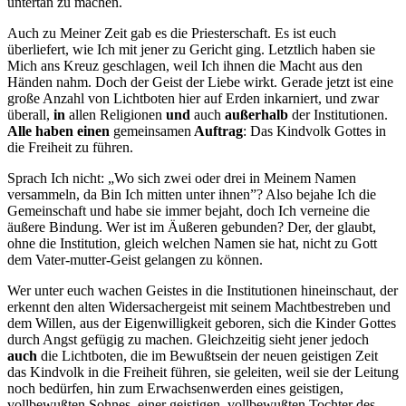
untertan zu machen.
Auch zu Meiner Zeit gab es die Priesterschaft. Es ist euch
überliefert, wie Ich mit jener zu Gericht ging. Letztlich haben sie
Mich ans Kreuz geschlagen, weil Ich ihnen die Macht aus den
Händen nahm. Doch der Geist der Liebe wirkt. Gerade jetzt ist eine
große Anzahl von Lichtboten hier auf Erden inkarniert, und zwar
überall,
in
allen Religionen
und
auch
außerhalb
der Institutionen.
Alle haben einen
gemeinsamen
Auftrag
: Das Kindvolk
Gottes
in
die Freiheit zu führen.
Sprach Ich nicht: „Wo sich zwei oder drei in Meinem Namen
versammeln, da Bin Ich mitten unter ihnen”? Also bejahe Ich die
Gemeinschaft und habe sie immer bejaht, doch Ich verneine die
äußere Bindung. Wer ist im Äußeren gebunden? Der, der glaubt,
ohne die Institution, gleich welchen Namen sie hat, nicht zu Gott
dem Vater-mutter-Geist gelangen zu können.
Wer unter euch wachen Geistes in die Institutionen hineinschaut, der
erkennt den alten Widersachergeist mit seinem Machtbestreben und
dem Willen, aus der Eigenwilligkeit geboren, sich die Kinder
Gottes
durch Angst gefügig zu machen. Gleichzeitig sieht jener jedoch
auch
die Lichtboten, die im Bewußtsein der neuen geistigen Zeit
das Kindvolk in die Freiheit führen, sie geleiten, weil sie der Leitung
noch bedürfen, hin zum Erwachsenwerden eines geistigen,
vollbewußten Sohnes, einer geistigen, vollbewußten Tochter des