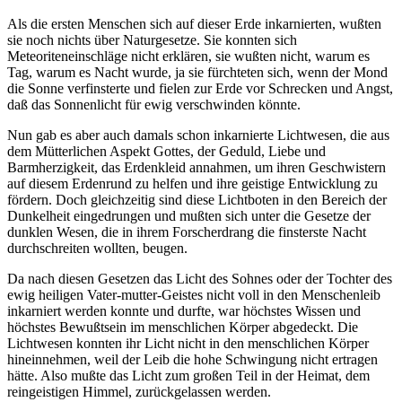
Als die ersten Menschen sich auf dieser Erde inkarnierten, wußten
sie noch nichts über Naturgesetze. Sie konnten sich
Meteoriteneinschläge nicht erklären, sie wußten nicht, warum es
Tag, warum es Nacht wurde, ja sie fürchteten sich, wenn der Mond
die Sonne verfinsterte und fielen zur Erde vor Schrecken und Angst,
daß das Sonnenlicht für ewig verschwinden könnte.
Nun gab es aber auch damals schon inkarnierte Lichtwesen, die aus
dem Mütterlichen Aspekt Gottes, der Geduld, Liebe und
Barmherzigkeit, das Erdenkleid annahmen, um ihren Geschwistern
auf diesem Erdenrund zu helfen und ihre geistige Entwicklung zu
fördern. Doch gleichzeitig sind diese Lichtboten in den Bereich der
Dunkelheit eingedrungen und mußten sich unter die Gesetze der
dunklen Wesen, die in ihrem Forscherdrang die finsterste Nacht
durchschreiten wollten, beugen.
Da nach diesen Gesetzen das Licht des Sohnes oder der Tochter des
ewig heiligen Vater-mutter-Geistes nicht voll in den Menschenleib
inkarniert werden konnte und durfte, war höchstes Wissen und
höchstes Bewußtsein im menschlichen Körper abgedeckt. Die
Lichtwesen konnten ihr Licht nicht in den menschlichen Körper
hineinnehmen, weil der Leib die hohe Schwingung nicht ertragen
hätte. Also mußte das Licht zum großen Teil in der Heimat, dem
reingeistigen Himmel, zurückgelassen werden.