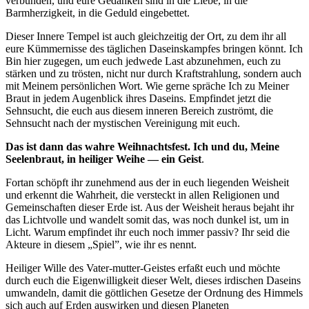
verbunden, und eure Gedanken sind in die Liebe, in die
Barmherzigkeit, in die Geduld eingebettet.
Dieser Innere Tempel ist auch gleichzeitig der Ort, zu dem ihr all
eure Kümmernisse des täglichen Daseinskampfes bringen könnt. Ich
Bin hier zugegen, um euch jedwede Last abzunehmen, euch zu
stärken und zu trösten, nicht nur durch Kraftstrahlung, sondern auch
mit Meinem persönlichen Wort. Wie gerne spräche Ich zu Meiner
Braut in jedem Augenblick ihres Daseins. Empfindet jetzt die
Sehnsucht, die euch aus diesem inneren Bereich zuströmt, die
Sehnsucht nach der mystischen Vereinigung mit euch.
Das ist dann das wahre Weihnachtsfest. Ich und du, Meine
Seelenbraut, in heiliger Weihe — ein Geist
.
Fortan schöpft ihr zunehmend aus der in euch liegenden Weisheit
und erkennt die Wahrheit, die versteckt in allen Religionen und
Gemeinschaften dieser Erde ist. Aus der Weisheit heraus bejaht ihr
das Lichtvolle und wandelt somit das, was noch dunkel ist, um in
Licht. Warum empfindet ihr euch noch immer passiv? Ihr seid die
Akteure in diesem „Spiel”, wie ihr es nennt.
Heiliger Wille des Vater-mutter-Geistes erfaßt euch und möchte
durch euch die Eigenwilligkeit dieser Welt, dieses irdischen Daseins
umwandeln, damit die göttlichen Gesetze der Ordnung des Himmels
sich auch auf Erden auswirken und diesen Planeten