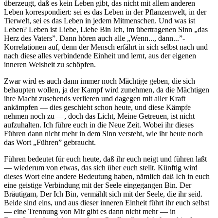
überzeugt, daß es kein Leben gibt, das nicht mit allem anderen
Leben korrespondiert: sei es das Leben in der Pflanzenwelt, in der
Tierwelt, sei es das Leben in jedem Mitmenschen. Und was ist
Leben? Leben ist Liebe, Liebe Bin Ich, im übertragenen Sinn „das
Herz des Vaters”. Dann hören auch alle „Wenn..., dann...”-
Korrelationen auf, denn der Mensch erfährt in sich selbst nach und
nach diese alles verbindende Einheit und lernt, aus der eigenen
inneren Weisheit zu schöpfen.
Zwar wird es auch dann immer noch Mächtige geben, die sich
behaupten wollen, ja der Kampf wird zunehmen, da die Mächtigen
ihre Macht zusehends verlieren und dagegen mit aller Kraft
ankämpfen — dies geschieht schon heute, und diese Kämpfe
nehmen noch zu —, doch das Licht, Meine Getreuen, ist nicht
aufzuhalten. Ich führe euch in die Neue Zeit. Wobei ihr dieses
Führen dann nicht mehr in dem Sinn versteht, wie ihr heute noch
das Wort „Führen” gebraucht.
Führen bedeutet für euch heute, daß ihr euch neigt und führen laßt
— wiederum von etwas, das sich über euch stellt. Künftig wird
dieses Wort eine andere Bedeutung haben, nämlich daß Ich in euch
eine geistige Verbindung mit der Seele eingegangen Bin. Der
Bräutigam, Der Ich Bin, vermählt sich mit der Seele, die ihr seid.
Beide sind eins, und aus dieser inneren Einheit führt ihr euch selbst
— eine Trennung von Mir gibt es dann nicht mehr — in