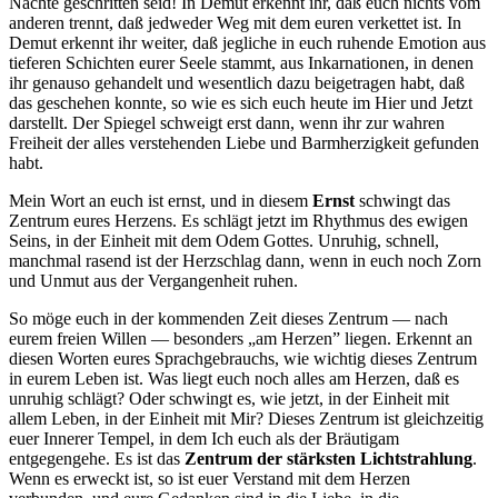
Nächte geschritten seid! In Demut erkennt ihr, daß euch nichts vom
anderen trennt, daß jedweder Weg mit dem euren verkettet ist. In
Demut erkennt ihr weiter, daß jegliche in euch ruhende Emotion aus
tieferen Schichten eurer Seele stammt, aus Inkarnationen, in denen
ihr genauso gehandelt und wesentlich dazu beigetragen habt, daß
das geschehen konnte, so wie es sich euch heute im Hier und Jetzt
darstellt. Der Spiegel schweigt erst dann, wenn ihr zur wahren
Freiheit der alles verstehenden Liebe und Barmherzigkeit gefunden
habt.
Mein Wort an euch ist ernst, und in diesem
Ernst
schwingt das
Zentrum eures Herzens. Es schlägt jetzt im Rhythmus des ewigen
Seins, in der Einheit mit dem Odem Gottes. Unruhig, schnell,
manchmal rasend ist der Herzschlag dann, wenn in euch noch Zorn
und Unmut aus der Vergangenheit ruhen.
So möge euch in der kommenden Zeit dieses Zentrum — nach
eurem freien Willen — besonders „am Herzen” liegen. Erkennt an
diesen Worten eures Sprachgebrauchs, wie wichtig dieses Zentrum
in eurem Leben ist. Was liegt euch noch alles am Herzen, daß es
unruhig schlägt? Oder schwingt es, wie jetzt, in der Einheit mit
allem Leben, in der Einheit mit Mir? Dieses Zentrum ist gleichzeitig
euer Innerer Tempel, in dem Ich euch als der Bräutigam
entgegengehe. Es ist das
Zentrum der stärksten Lichtstrahlung
.
Wenn es erweckt ist, so ist euer Verstand mit dem Herzen