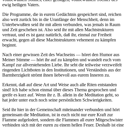
ewig heiligen Vaters.
Die Programme, die in eurem Gedächtnis gespeichert sind, reichen
also weit zurück bis in die Uranfänge der Menschheit, denn im
Unterbewußten seid ihr mit allem verbunden, was jemals in Raum
und Zeit geschehen ist. Also seid ihr mit allen Machtstrukturen
vertraut, und es ist ganz natürlich, daß ihr, einmal zur Freiheit
erwacht, gegen all diese Machtstrukturen vehement zu kämpfen
beginnt.
Nach einer gewissen Zeit des Wachseins — höret den Humor aus
Meiner Stimme — hört ihr auf zu kämpfen und wandelt euch vom
Kampf zur allverstehenden Liebe. Ihr seht die teilweise verzweifelt
ringenden Lichtboten in den Institutionen, und Verständnis aus der
Barmherzigkeit strömt ihnen liebevoll aus eurem Inneren zu.
Erkennt, daß auf diese Art und Weise auch alle Riten entstanden
sind! Ich habe schon einmal über dieses Thema gesprochen und
greife es kurz auf. Wenn ihr z. B. allein in die Meditation geht, so
hat jeder unter euch noch seine persönlichen Schwierigkeiten.
Seid ihr hier in der Gemeinschaft miteinander verbunden und hört
gemeinsam die Meditation, ist in euch nicht nur
eure Kraft zur
Flamme aufgelodert, sondern die Flammen all eurer Mitgeschwister
verbinden sich mit der euren zu einem hellen Feuer. Deshalb ist eine