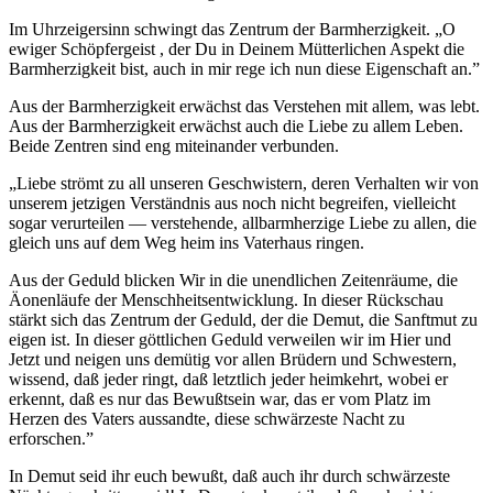
Im Uhrzeigersinn schwingt das Zentrum der Barmherzigkeit. „O
ewiger
Schöpfergeist
, der Du in Deinem Mütterlichen Aspekt die
Barmherzigkeit bist, auch in mir rege ich nun diese Eigenschaft an.”
Aus der Barmherzigkeit erwächst das Verstehen mit allem, was lebt.
Aus der Barmherzigkeit erwächst auch die Liebe zu allem Leben.
Beide Zentren sind eng miteinander verbunden.
„Liebe strömt zu all unseren Geschwistern, deren Verhalten wir von
unserem jetzigen Verständnis aus noch nicht begreifen, vielleicht
sogar verurteilen — verstehende, allbarmherzige Liebe zu allen, die
gleich uns auf dem Weg heim ins Vaterhaus ringen.
Aus der Geduld blicken Wir in die unendlichen Zeitenräume, die
Äonenläufe der Menschheitsentwicklung. In dieser Rückschau
stärkt sich das Zentrum der Geduld, der die Demut, die Sanftmut zu
eigen ist. In dieser göttlichen Geduld verweilen wir im Hier und
Jetzt und neigen uns demütig vor allen Brüdern und Schwestern,
wissend, daß jeder ringt, daß letztlich jeder heimkehrt, wobei er
erkennt, daß es nur das Bewußtsein war, das er vom Platz im
Herzen des Vaters aussandte, diese schwärzeste Nacht zu
erforschen.”
In Demut seid ihr euch bewußt, daß auch ihr durch schwärzeste