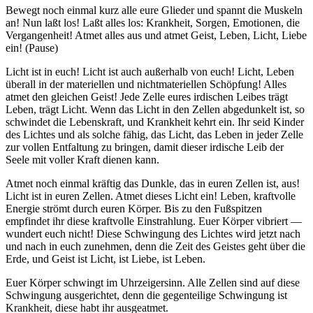
Bewegt noch einmal kurz alle eure Glieder und spannt die Muskeln
an! Nun laßt los! Laßt alles los: Krankheit, Sorgen, Emotionen, die
Vergangenheit! Atmet alles aus und atmet Geist, Leben, Licht, Liebe
ein!
(
Pause
)
Licht ist in euch! Licht ist auch außerhalb von euch! Licht, Leben
überall in der materiellen und nichtmateriellen Schöpfung! Alles
atmet den gleichen Geist! Jede Zelle eures irdischen Leibes trägt
Leben, trägt Licht. Wenn das Licht in den Zellen abgedunkelt ist, so
schwindet die Lebenskraft, und Krankheit kehrt ein. Ihr seid Kinder
des Lichtes und als solche fähig, das Licht, das Leben in jeder Zelle
zur vollen Entfaltung zu bringen, damit dieser irdische Leib der
Seele mit voller Kraft dienen kann.
Atmet noch einmal kräftig das Dunkle, das in euren Zellen ist, aus!
Licht ist in euren Zellen. Atmet dieses Licht ein! Leben, kraftvolle
Energie strömt durch euren Körper. Bis zu den Fußspitzen
empfindet ihr diese kraftvolle Einstrahlung. Euer Körper vibriert —
wundert euch nicht! Diese Schwingung des Lichtes wird jetzt nach
und nach in euch zunehmen, denn die Zeit des Geistes geht über die
Erde, und Geist ist Licht, ist Liebe, ist Leben.
Euer Körper schwingt im Uhrzeigersinn. Alle Zellen sind auf diese
Schwingung ausgerichtet, denn die gegenteilige Schwingung ist
Krankheit, diese habt ihr ausgeatmet.