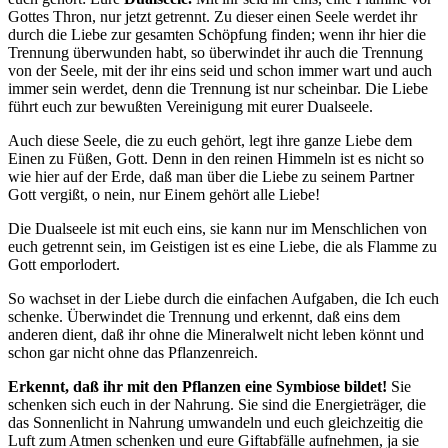
Gottes
Thron, nur jetzt getrennt. Zu dieser einen Seele werdet ihr
durch die Liebe zur gesamten Schöpfung finden; wenn ihr hier die
Trennung überwunden habt, so überwindet ihr auch die Trennung
von der Seele, mit der ihr eins seid und schon immer wart und auch
immer sein werdet, denn die Trennung ist nur scheinbar. Die Liebe
führt euch zur bewußten Vereinigung mit eurer Dualseele.
Auch diese Seele, die zu euch gehört, legt ihre ganze Liebe dem
Einen zu Füßen, Gott. Denn in den reinen Himmeln ist es nicht so
wie hier auf der Erde, daß man über die Liebe zu seinem Partner
Gott vergißt, o nein, nur Einem gehört alle Liebe!
Die Dualseele ist mit euch eins, sie kann nur im Menschlichen von
euch getrennt sein, im Geistigen ist es eine Liebe, die als Flamme zu
Gott emporlodert.
So wachset in der Liebe durch die einfachen Aufgaben, die Ich euch
schenke. Überwindet die Trennung und erkennt, daß eins dem
anderen dient, daß ihr ohne die Mineralwelt nicht leben könnt und
schon gar nicht ohne das Pflanzenreich.
Erkennt, daß ihr mit den Pflanzen eine Symbiose bildet!
Sie
schenken sich euch in der Nahrung. Sie sind die Energieträger, die
das Sonnenlicht in Nahrung umwandeln und euch gleichzeitig die
Luft zum Atmen schenken und eure Giftabfälle aufnehmen, ja sie