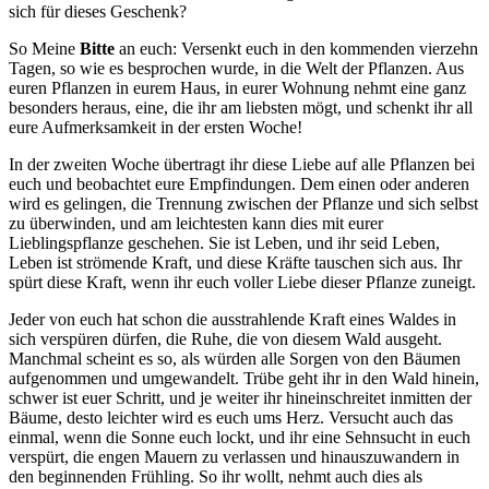
sich für dieses Geschenk?
So Meine
Bitte
an euch: Versenkt euch in den kommenden vierzehn
Tagen, so wie es besprochen wurde, in die Welt der Pflanzen. Aus
euren Pflanzen in eurem Haus, in eurer Wohnung nehmt eine ganz
besonders heraus, eine, die ihr am liebsten mögt, und schenkt ihr all
eure Aufmerksamkeit in der ersten Woche!
In der zweiten Woche übertragt ihr diese Liebe auf alle Pflanzen bei
euch und beobachtet eure Empfindungen. Dem einen oder anderen
wird es gelingen, die Trennung zwischen der Pflanze und sich selbst
zu überwinden, und am leichtesten kann dies mit eurer
Lieblingspflanze geschehen. Sie ist Leben, und ihr seid Leben,
Leben ist strömende Kraft, und diese Kräfte tauschen sich aus. Ihr
spürt diese Kraft, wenn ihr euch voller Liebe dieser Pflanze zuneigt.
Jeder von euch hat schon die ausstrahlende Kraft eines Waldes in
sich verspüren dürfen, die Ruhe, die von diesem Wald ausgeht.
Manchmal scheint es so, als würden alle Sorgen von den Bäumen
aufgenommen und umgewandelt. Trübe geht ihr in den Wald hinein,
schwer ist euer Schritt, und je weiter ihr hineinschreitet inmitten der
Bäume, desto leichter wird es euch ums Herz. Versucht auch das
einmal, wenn die Sonne euch lockt, und ihr eine Sehnsucht in euch
verspürt, die engen Mauern zu verlassen und hinauszuwandern in
den beginnenden Frühling. So ihr wollt, nehmt auch dies als