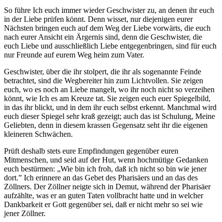
So führe Ich euch immer wieder Geschwister zu, an denen ihr euch
in der Liebe prüfen könnt. Denn wisset, nur diejenigen eurer
Nächsten bringen euch auf dem Weg der Liebe vorwärts, die euch
nach eurer Ansicht ein Ärgernis sind, denn die Geschwister, die
euch Liebe und ausschließlich Liebe entgegenbringen, sind für euch
nur Freunde auf eurem Weg heim zum Vater.
Geschwister, über die ihr stolpert, die ihr als sogenannte Feinde
betrachtet, sind die Wegbereiter hin zum Lichtvollen. Sie zeigen
euch, wo es noch an Liebe mangelt, wo ihr noch nicht so verzeihen
könnt, wie Ich es am Kreuze tat. Sie zeigen euch euer Spiegelbild,
in das ihr blickt, und in dem ihr euch selbst erkennt. Manchmal wird
euch dieser Spiegel sehr kraß gezeigt; auch das ist Schulung, Meine
Geliebten, denn in diesem krassen Gegensatz seht ihr die eigenen
kleineren Schwächen.
Prüft deshalb stets eure Empfindungen gegenüber euren
Mitmenschen, und seid auf der Hut, wenn hochmütige Gedanken
euch bestürmen: „Wie bin ich froh, daß ich nicht so bin wie jener
dort.” Ich erinnere an das Gebet des Pharisäers und an das des
Zöllners. Der Zöllner neigte sich in Demut, während der Pharisäer
aufzählte, was er an guten Taten vollbracht hatte und in welcher
Dankbarkeit er Gott gegenüber sei, daß er nicht mehr so sei wie
jener Zöllner.