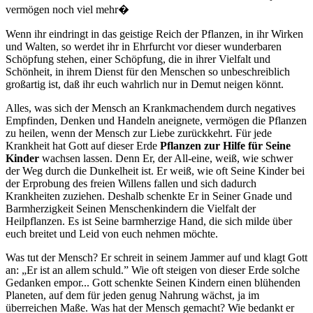
vermögen noch viel mehr�
Wenn ihr eindringt in das geistige Reich der Pflanzen, in ihr Wirken
und Walten, so werdet ihr in Ehrfurcht vor dieser wunderbaren
Schöpfung stehen, einer Schöpfung, die in ihrer Vielfalt und
Schönheit, in ihrem Dienst für den Menschen so unbeschreiblich
großartig ist, daß ihr euch wahrlich nur in Demut neigen könnt.
Alles, was sich der Mensch an Krankmachendem durch negatives
Empfinden, Denken und Handeln aneignete, vermögen die Pflanzen
zu heilen, wenn der Mensch zur Liebe zurückkehrt. Für jede
Krankheit hat Gott auf dieser Erde
Pflanzen zur Hilfe für Seine
Kinder
wachsen lassen. Denn Er, der All-eine, weiß, wie schwer
der Weg durch die Dunkelheit ist. Er weiß, wie oft Seine Kinder bei
der Erprobung des freien Willens fallen und sich dadurch
Krankheiten zuziehen. Deshalb schenkte Er in Seiner Gnade und
Barmherzigkeit Seinen Menschenkindern die Vielfalt der
Heilpflanzen. Es ist Seine barmherzige Hand, die sich milde über
euch breitet und Leid von euch nehmen möchte.
Was tut der Mensch? Er schreit in seinem Jammer auf und klagt Gott
an: „Er ist an allem schuld.” Wie oft steigen von dieser Erde solche
Gedanken empor... Gott schenkte Seinen Kindern einen blühenden
Planeten, auf dem für jeden genug Nahrung wächst, ja im
überreichen Maße. Was hat der Mensch gemacht? Wie bedankt er