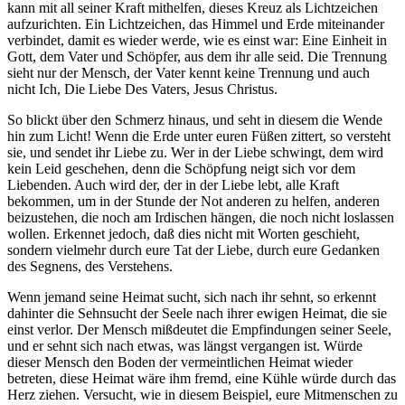
kann mit all seiner Kraft mithelfen, dieses Kreuz als Lichtzeichen
aufzurichten. Ein Lichtzeichen, das Himmel und Erde miteinander
verbindet, damit es wieder werde, wie es einst war: Eine Einheit in
Gott, dem Vater und Schöpfer, aus dem ihr alle seid. Die Trennung
sieht nur der Mensch, der Vater kennt keine Trennung und auch
nicht Ich, Die Liebe Des Vaters,
Jesus Christus
.
So blickt über den Schmerz hinaus, und seht in diesem die Wende
hin zum Licht! Wenn die Erde unter euren Füßen zittert, so versteht
sie, und sendet ihr Liebe zu. Wer in der Liebe schwingt, dem wird
kein Leid geschehen, denn die Schöpfung neigt sich vor dem
Liebenden. Auch wird der, der in der Liebe lebt, alle Kraft
bekommen, um in der Stunde der Not anderen zu helfen, anderen
beizustehen, die noch am Irdischen hängen, die noch nicht loslassen
wollen. Erkennet jedoch, daß dies nicht mit Worten geschieht,
sondern vielmehr durch eure Tat der Liebe, durch eure Gedanken
des Segnens, des Verstehens.
Wenn jemand seine Heimat sucht, sich nach ihr sehnt, so erkennt
dahinter die Sehnsucht der Seele nach ihrer ewigen Heimat, die sie
einst verlor. Der Mensch mißdeutet die Empfindungen seiner Seele,
und er sehnt sich nach etwas, was längst vergangen ist. Würde
dieser Mensch den Boden der vermeintlichen Heimat wieder
betreten, diese Heimat wäre ihm fremd, eine Kühle würde durch das
Herz ziehen. Versucht, wie in diesem Beispiel, eure Mitmenschen zu