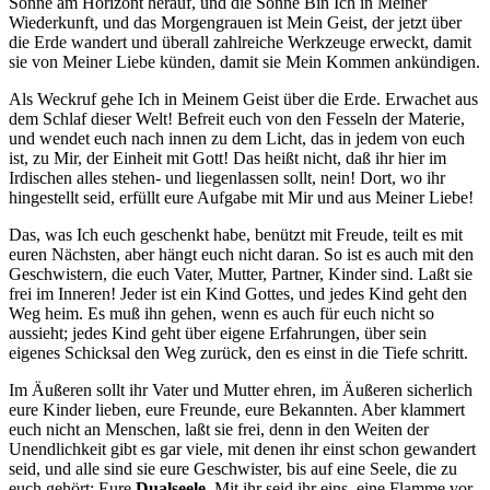
Sonne am Horizont herauf, und die Sonne Bin Ich in Meiner
Wiederkunft, und das Morgengrauen ist Mein Geist, der jetzt über
die Erde wandert und überall zahlreiche Werkzeuge erweckt, damit
sie von Meiner Liebe künden, damit sie Mein Kommen ankündigen.
Als Weckruf gehe Ich in Meinem Geist über die Erde. Erwachet aus
dem Schlaf dieser Welt! Befreit euch von den Fesseln der Materie,
und wendet euch nach innen zu dem Licht, das in jedem von euch
ist, zu Mir, der Einheit mit Gott! Das heißt nicht, daß ihr hier im
Irdischen alles stehen- und liegenlassen sollt, nein! Dort, wo ihr
hingestellt seid, erfüllt eure Aufgabe mit Mir und aus Meiner Liebe!
Das, was Ich euch geschenkt habe, benützt mit Freude, teilt es mit
euren Nächsten, aber hängt euch nicht daran. So ist es auch mit den
Geschwistern, die euch Vater, Mutter, Partner, Kinder sind. Laßt sie
frei im Inneren! Jeder ist ein Kind Gottes, und jedes Kind geht den
Weg heim. Es muß ihn gehen, wenn es auch für euch nicht so
aussieht; jedes Kind geht über eigene Erfahrungen, über sein
eigenes Schicksal den Weg zurück, den es einst in die Tiefe schritt.
Im Äußeren sollt ihr Vater und Mutter ehren, im Äußeren sicherlich
eure Kinder lieben, eure Freunde, eure Bekannten. Aber klammert
euch nicht an Menschen, laßt sie frei, denn in den Weiten der
Unendlichkeit gibt es gar viele, mit denen ihr einst schon gewandert
seid, und alle sind sie eure Geschwister, bis auf eine Seele, die zu
euch gehört: Eure
Dualseele.
Mit ihr seid ihr eins, eine Flamme vor