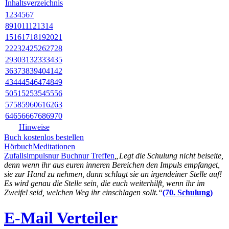
Inhaltsverzeichnis
1
2
3
4
5
6
7
8
9
10
11
12
13
14
15
16
17
18
19
20
21
22
23
24
25
26
27
28
29
30
31
32
33
34
35
36
37
38
39
40
41
42
43
44
45
46
47
48
49
50
51
52
53
54
55
56
57
58
59
60
61
62
63
64
65
66
67
68
69
70
Hinweise
Buch kostenlos bestellen
Hörbuch
Meditationen
Zufallsimpuls
nur Buch
nur Treffen
„Legt die Schulung nicht beiseite,
denn wenn ihr aus euren inneren Bereichen den Impuls empfanget,
sie zur Hand zu nehmen, dann schlagt sie an irgendeiner Stelle auf!
Es wird genau die Stelle sein, die euch weiterhilft, wenn ihr im
Zweifel seid, welchen Weg ihr einschlagen sollt.“
(70. Schulung)
E-Mail Verteiler