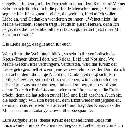
Gegeißelt, blutend, mit der Dornenkrone und dem Kreuz auf Meiner
Schulter schritt Ich durch die gaffende Menschenmenge. Schon da
segnete Ich. Ich segnete und die, die weinten, blickte Ich voller
Liebe an, und Gedanken wanderten zu ihnen: „Weinet nicht, ihr
Meine Getreuen, sondern tragt Freude in euren Herzen, denn Ich
zeige, daß die Liebe über all den Haß siegt, der sich jetzt über Mir
zusammenbraut.”
Die Liebe siegt, das gilt auch für euch.
Wenn ihr in die Welt hineinblickt, so seht in ihr symbolisch das
Kreuz-Tragen überall dort, wo Kriege, Leid und Not sind. Wo
Meine Geschwister verhungern, verdursten, wird das Kreuz der
Liebe getragen. Selbst wenn jene verzweifeln, ist es der Durchbruch
der Liebe, denn die lange Nacht der Dunkelheit neigt sich. Ein
heftiges Gewitter, symbolisch zu verstehen, wird sich noch über
dieser Erde zusammenbrauen, und das Donnergrollen wird von
einem Ende der Erde bis zum anderen zu hören sein; ja die Erde
erbebt, denn sie hat schon zuviel Haß und Leid gesehen. Auch sie,
die euch trägt, will sich befreien, dem Licht wieder entgegeneilen,
denn auch sie, eure Mutter Erde, lebt und trägt das Kreuz, das der
Mensch schon allzulange schwer über sie spannte.
Eure Aufgabe ist es, dieses Kreuz des unendlichen Leids mit
umzuwandeln in das Zeichen des Sieges der Liebe. Jeder von euch