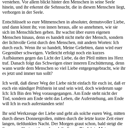
verstehen. Vor allem blickt hinter den Menschen in seine Seele
hinein, und ihr erkennt die Sehnsucht, die in diesem Menschen liegt,
verborgen in der Seele.
Entschlüsselt so eure Mitmenschen in absoluter, demutsvoller Liebe,
und dann könnt ihr, von innen heraus, alle so annehmen, wie sie
sich im Menschlichen geben. Ihr wachst über euren eigenen
Menschen hinaus, denn es handelt nicht mehr der Mensch, sondern
der lichtvolle Geist durch den Menschen, mit andern Worten: Ich
durch euch. Wenn ihr so handelt, Meine Geliebten, dann wird euer
Gegenüber schweigen. Vielleicht erfolgt noch ein kurzes
Aufbäumen gegen das Licht der Liebe, da der Pfeil mitten ins Herz
traf. Danach folgt das Schweigen einer inneren Erschütterung, denn
wann wurde dem Menschen so viel Liebe entgegengebracht, wie ihr
es jetzt und immer tun sollt?
Ich weiß, daß dieser Weg der Liebe nicht einfach für euch ist, daß er
euch ein ständiger Prüfstein ist und sein wird, doch wiederum sage
Ich: Ich Bin den Weg vorausgegangen. Am Ende steht nicht der
Tod, sondern am Ende steht das Leben, die Auferstehung, am Ende
will Ich in euch auferstanden sein!
Ihr seid Werkzeuge der Liebe und geht als solche euren Weg, mitten
durch dieses Donnergrollen, mitten durch die letzte kurze Zeit einer
langen, tiefdunklen Nacht. Der Morgen graut schon, bald steigt die