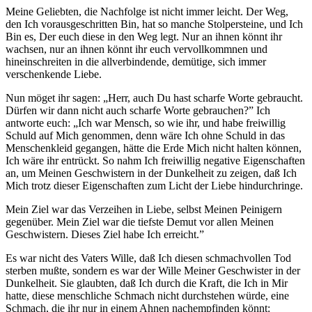
Meine Geliebten, die Nachfolge ist nicht immer leicht. Der Weg,
den Ich vorausgeschritten Bin, hat so manche Stolpersteine, und Ich
Bin es, Der euch diese in den Weg legt. Nur an ihnen könnt ihr
wachsen, nur an ihnen könnt ihr euch vervollkommnen und
hineinschreiten in die allverbindende, demütige, sich immer
verschenkende Liebe.
Nun möget ihr sagen: „Herr, auch Du hast scharfe Worte gebraucht.
Dürfen wir dann nicht auch scharfe Worte gebrauchen?” Ich
antworte euch: „Ich war Mensch, so wie ihr, und habe freiwillig
Schuld auf Mich genommen, denn wäre Ich ohne Schuld in das
Menschenkleid gegangen, hätte die Erde Mich nicht halten können,
Ich wäre ihr entrückt. So nahm Ich freiwillig negative Eigenschaften
an, um Meinen Geschwistern in der Dunkelheit zu zeigen, daß Ich
Mich trotz dieser Eigenschaften zum Licht der Liebe hindurchringe.
Mein Ziel war das Verzeihen in Liebe, selbst Meinen Peinigern
gegenüber. Mein Ziel war die tiefste Demut vor allen Meinen
Geschwistern. Dieses Ziel habe Ich erreicht.”
Es war nicht des Vaters Wille, daß Ich diesen schmachvollen Tod
sterben mußte, sondern es war der Wille Meiner Geschwister in der
Dunkelheit. Sie glaubten, daß Ich durch die Kraft, die Ich in Mir
hatte, diese menschliche Schmach nicht durchstehen würde, eine
Schmach, die ihr nur in einem Ahnen nachempfinden könnt: