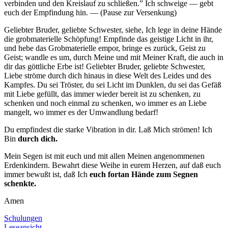
verbinden und den Kreislauf zu schließen.” Ich schweige — gebt
euch der Empfindung hin. — (Pause zur Versenkung)
Geliebter Bruder, geliebte Schwester, siehe, Ich lege in deine Hände
die grobmaterielle Schöpfung! Empfinde das geistige Licht in ihr,
und hebe das Grobmaterielle empor, bringe es zurück, Geist zu
Geist; wandle es um, durch Meine und mit Meiner Kraft, die auch in
dir das göttliche Erbe ist! Geliebter Bruder, geliebte Schwester,
Liebe ströme durch dich hinaus in diese Welt des Leides und des
Kampfes. Du sei Tröster, du sei Licht im Dunklen, du sei das Gefäß
mit Liebe gefüllt, das immer wieder bereit ist zu schenken, zu
schenken und noch einmal zu schenken, wo immer es an Liebe
mangelt, wo immer es der Umwandlung bedarf!
Du empfindest die starke Vibration in dir. Laß Mich strömen! Ich
Bin
durch dich.
Mein Segen ist mit euch und mit allen Meinen angenommenen
Erdenkindern. Bewahrt diese Weihe in eurem Herzen, auf daß euch
immer bewußt ist, daß Ich
euch fortan Hände zum Segnen
schenkte.
Amen
Schulungen
Leseansicht