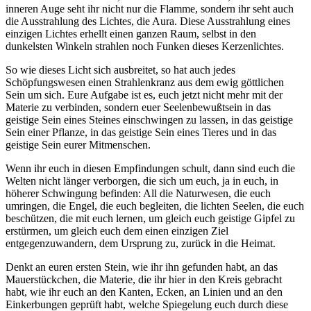
inneren Auge seht ihr nicht nur die Flamme, sondern ihr seht auch
die Ausstrahlung des Lichtes, die Aura. Diese Ausstrahlung eines
einzigen Lichtes erhellt einen ganzen Raum, selbst in den
dunkelsten Winkeln strahlen noch Funken dieses Kerzenlichtes.
So wie dieses Licht sich ausbreitet, so hat auch jedes
Schöpfungswesen einen Strahlenkranz aus dem ewig göttlichen
Sein um sich. Eure Aufgabe ist es, euch jetzt nicht mehr mit der
Materie zu verbinden, sondern euer Seelenbewußtsein in das
geistige Sein eines Steines einschwingen zu lassen, in das geistige
Sein einer Pflanze, in das geistige Sein eines Tieres und in das
geistige Sein eurer Mitmenschen.
Wenn ihr euch in diesen Empfindungen schult, dann sind euch die
Welten nicht länger verborgen, die sich um euch, ja in euch, in
höherer Schwingung befinden: All die Naturwesen, die euch
umringen, die Engel, die euch begleiten, die lichten Seelen, die euch
beschützen, die mit euch lernen, um gleich euch geistige Gipfel zu
erstürmen, um gleich euch dem einen einzigen Ziel
entgegenzuwandern, dem Ursprung zu, zurück in die Heimat.
Denkt an euren ersten Stein, wie ihr ihn gefunden habt, an das
Mauerstückchen, die Materie, die ihr hier in den Kreis gebracht
habt, wie ihr euch an den Kanten, Ecken, an Linien und an den
Einkerbungen geprüft habt, welche Spiegelung euch durch diese