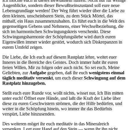
Ich möchte euch in dieses Bewußtsein führen. Nicht nur für wenige
Augenblicke, sondern dieser Bewußtseinszustand soll eure neue
Lebensgrundlage werden! Der Weg führt wieder über die Liebe zu
dem kleinen, unscheinbaren Stein, zu dem Stück Mörtel, das
mithalf, ein Haus zusammenzuhalten. Es führt euch in die Welt des
gegenseitigen Gebens und Nehmens, einer Wechselbeziehung, die
sich im harmonischen Schwingungskreis verschenkt. Diese
Schwingungsharmonie der Schöpfungsliebe wird durch euren
Eigenwillen immer wieder gestört, wodurch sich Diskrepanzen in
eurem Umfeld zeigen.
Die Liebe, die Ich euch auf diesem Rastplatz lehre, weitet euer
Inneres in die Bereiche des Geistes. Doch immer habt ihr euren
freien Willen, Mir zu folgen oder auch nicht. So sei euch, Meine
Geliebten, zur
Aufgabe
gegeben, daß ihr euch
wenigstens einmal
täglich
meditativ
versenkt
, um euch dieser
Schwingung auf dem
Rastplatz hinzugeben.
Stellt euch eure Runde vor, wollt nichts, wisset nur, Ich Bin mitten
unter euch! Öffnet eure Hände, und laßt die Kraft der Liebe über
diese zu euren Geschwistern strömen, die der Hilfe bedürfen, und
weiter in die Schöpfung hinein, wo immer ihr das Bedürfnis
verspürt, Liebe hinzusenden.
Des weiteren möget ihr euch meditativ in das Mineralreich
versenken. Legt eure Hand auf den Stein — wenn ihr ihn nicht