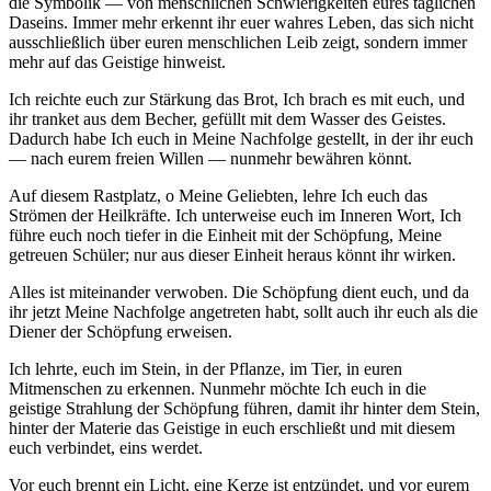
die Symbolik — von menschlichen Schwierigkeiten eures täglichen
Daseins. Immer mehr erkennt ihr euer wahres Leben, das sich nicht
ausschließlich über euren menschlichen Leib zeigt, sondern immer
mehr auf das Geistige hinweist.
Ich reichte euch zur Stärkung das Brot, Ich brach es mit euch, und
ihr tranket aus dem Becher, gefüllt mit dem Wasser des Geistes.
Dadurch habe Ich euch in Meine Nachfolge gestellt, in der ihr euch
— nach eurem freien Willen — nunmehr bewähren könnt.
Auf diesem Rastplatz, o Meine Geliebten, lehre Ich euch das
Strömen der Heilkräfte. Ich unterweise euch im Inneren Wort, Ich
führe euch noch tiefer in die Einheit mit der Schöpfung, Meine
getreuen Schüler; nur aus dieser Einheit heraus könnt ihr wirken.
Alles ist miteinander verwoben. Die Schöpfung dient euch, und da
ihr jetzt Meine Nachfolge angetreten habt, sollt auch ihr euch als die
Diener der Schöpfung erweisen.
Ich lehrte, euch im Stein, in der Pflanze, im Tier, in euren
Mitmenschen zu erkennen. Nunmehr möchte Ich euch in die
geistige Strahlung der Schöpfung führen, damit ihr hinter dem Stein,
hinter der Materie das Geistige in euch erschließt und mit diesem
euch verbindet, eins werdet.
Vor euch brennt ein Licht, eine Kerze ist entzündet, und vor eurem