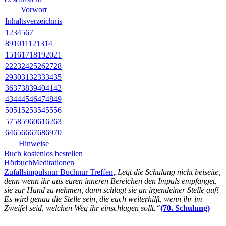
Vorwort
Inhaltsverzeichnis
1
2
3
4
5
6
7
8
9
10
11
12
13
14
15
16
17
18
19
20
21
22
23
24
25
26
27
28
29
30
31
32
33
34
35
36
37
38
39
40
41
42
43
44
45
46
47
48
49
50
51
52
53
54
55
56
57
58
59
60
61
62
63
64
65
66
67
68
69
70
Hinweise
Buch kostenlos bestellen
Hörbuch
Meditationen
Zufallsimpuls
nur Buch
nur Treffen
„Legt die Schulung nicht beiseite,
denn wenn ihr aus euren inneren Bereichen den Impuls empfanget,
sie zur Hand zu nehmen, dann schlagt sie an irgendeiner Stelle auf!
Es wird genau die Stelle sein, die euch weiterhilft, wenn ihr im
Zweifel seid, welchen Weg ihr einschlagen sollt.“
(70. Schulung)