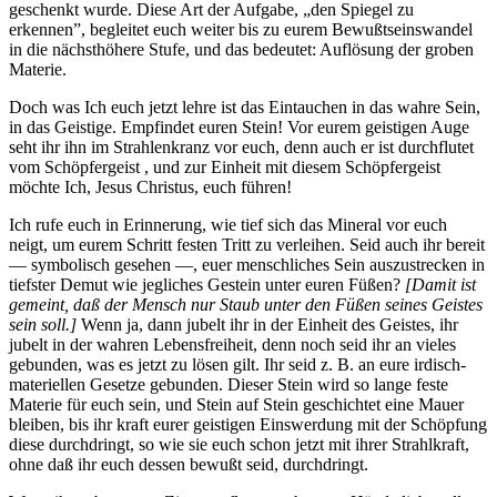
geschenkt wurde. Diese Art der Aufgabe, „den Spiegel zu
erkennen”, begleitet euch weiter bis zu eurem Bewußtseinswandel
in die nächsthöhere Stufe, und das bedeutet: Auflösung der groben
Materie.
Doch was Ich euch jetzt lehre ist das Eintauchen in das wahre Sein,
in das Geistige. Empfindet euren Stein! Vor eurem geistigen Auge
seht ihr ihn im Strahlenkranz vor euch, denn auch er ist durchflutet
vom
Schöpfergeist
, und zur Einheit mit diesem
Schöpfergeist
möchte
Ich, Jesus Christus
, euch führen!
Ich rufe euch in Erinnerung, wie tief sich das Mineral vor euch
neigt, um eurem Schritt festen Tritt zu verleihen. Seid auch ihr bereit
— symbolisch gesehen —, euer menschliches Sein auszustrecken in
tiefster Demut wie jegliches Gestein unter euren Füßen?
[
Damit ist
gemeint, daß der Mensch nur Staub unter den Füßen seines Geistes
sein soll.
]
Wenn ja, dann jubelt ihr in der Einheit des Geistes, ihr
jubelt in der wahren Lebensfreiheit, denn noch seid ihr an vieles
gebunden, was es jetzt zu lösen gilt. Ihr seid z. B. an eure irdisch-
materiellen Gesetze gebunden. Dieser Stein wird so lange feste
Materie für euch sein, und Stein auf Stein geschichtet eine Mauer
bleiben, bis ihr kraft eurer geistigen Einswerdung mit der Schöpfung
diese durchdringt, so wie sie euch schon jetzt mit ihrer Strahlkraft,
ohne daß ihr euch dessen bewußt seid, durchdringt.