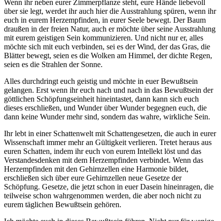
Wenn ihr neben eurer Zimmerpflanze steht, eure Hände liebevoll
über sie legt, werdet ihr auch hier die Ausstrahlung spüren, wenn ihr
euch in eurem Herzempfinden, in eurer Seele bewegt. Der Baum
draußen in der freien Natur, auch er möchte über seine Ausstrahlung
mit eurem geistigen Sein kommunizieren. Und nicht nur er, alles
möchte sich mit euch verbinden, sei es der Wind, der das Gras, die
Blätter bewegt, seien es die Wolken am Himmel, der dichte Regen,
seien es die Strahlen der Sonne.
Alles durchdringt euch geistig und möchte in euer Bewußtsein
gelangen. Erst wenn ihr euch nach und nach in das Bewußtsein der
göttlichen Schöpfungseinheit hineintastet, dann kann sich euch
dieses erschließen, und Wunder über Wunder begegnen euch, die
dann keine Wunder mehr sind, sondern das wahre, wirkliche Sein.
Ihr lebt in einer Schattenwelt mit Schattengesetzen, die auch in eurer
Wissenschaft immer mehr an Gültigkeit verlieren. Tretet heraus aus
euren Schatten, indem ihr euch von eurem Intellekt löst und das
Verstandesdenken mit dem Herzempfinden verbindet. Wenn das
Herzempfinden mit den Gehirnzellen eine Harmonie bildet,
erschließen sich über eure Gehirnzellen neue Gesetze der
Schöpfung. Gesetze, die jetzt schon in euer Dasein hineinragen, die
teilweise schon wahrgenommen werden, die aber noch nicht zu
eurem täglichen Bewußtsein gehören.