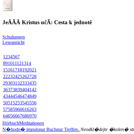
JeÂÃ­Â Kristus učÃ­: Cesta k jednotě
Schulungen
Leseansicht
1
2
3
4
5
6
7
8
9
10
11
12
13
14
15
16
17
18
19
20
21
22
23
24
25
26
27
28
29
30
31
32
33
34
35
36
37
38
39
40
41
42
43
44
45
46
47
48
49
50
51
52
53
54
55
56
57
58
59
60
61
62
63
64
65
66
67
68
69
70
Hörbuch
Meditationen
N�hodn� impuls
nur Buch
nur Treffen
„Neodkl�dejte �kolen� st