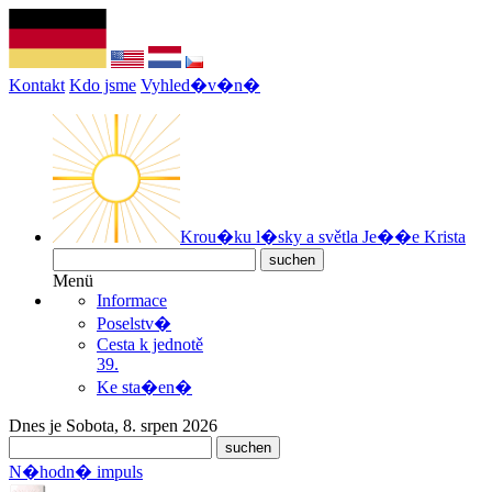
Kontakt
Kdo jsme
Vyhled�v�n�
Krou�ku l�sky a světla Je��e Krista
Menü
Informace
Poselstv�
Cesta k jednotě
39.
Ke sta�en�
Dnes je Sobota, 8. srpen 2026
N�hodn� impuls