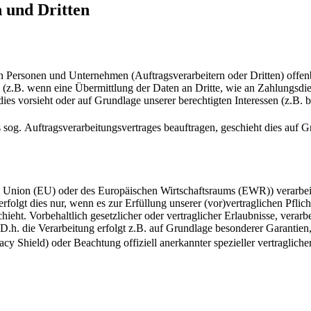
 und Dritten
ersonen und Unternehmen (Auftragsverarbeitern oder Dritten) offenbar
s (z.B. wenn eine Übermittlung der Daten an Dritte, wie an Zahlungsdie
g dies vorsieht oder auf Grundlage unserer berechtigten Interessen (z.B.
 sog. Auftragsverarbeitungsvertrages beauftragen, geschieht dies au
en Union (EU) oder des Europäischen Wirtschaftsraums (EWR)) verarbe
folgt dies nur, wenn es zur Erfüllung unserer (vor)vertraglichen Pflich
hieht. Vorbehaltlich gesetzlicher oder vertraglicher Erlaubnisse, verarb
h. die Verarbeitung erfolgt z.B. auf Grundlage besonderer Garantien, 
 Shield) oder Beachtung offiziell anerkannter spezieller vertraglicher