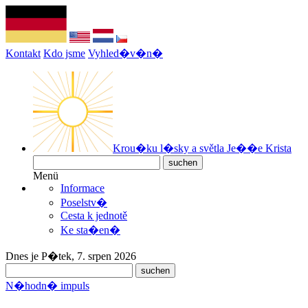
Kontakt
Kdo jsme
Vyhled�v�n�
Krou�ku l�sky a světla Je��e Krista
Menü
Informace
Poselstv�
Cesta k jednotě
Ke sta�en�
Dnes je P�tek, 7. srpen 2026
N�hodn� impuls