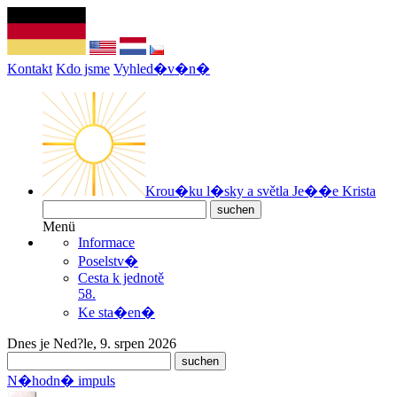
Kontakt
Kdo jsme
Vyhled�v�n�
Krou�ku l�sky a světla Je��e Krista
Menü
Informace
Poselstv�
Cesta k jednotě
58.
Ke sta�en�
Dnes je Ned?le, 9. srpen 2026
N�hodn� impuls