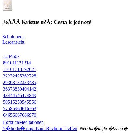
JeÂÃ­Â Kristus učÃ­: Cesta k jednotě
Schulungen
Leseansicht
1
2
3
4
5
6
7
8
9
10
11
12
13
14
15
16
17
18
19
20
21
22
23
24
25
26
27
28
29
30
31
32
33
34
35
36
37
38
39
40
41
42
43
44
45
46
47
48
49
50
51
52
53
54
55
56
57
58
59
60
61
62
63
64
65
66
67
68
69
70
Hörbuch
Meditationen
N�hodn� impuls
nur Buch
nur Treffen
„Neodkl�dejte �kolen�