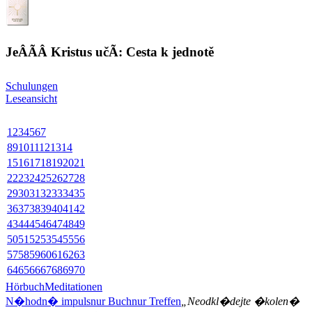
JeÂÃ­Â Kristus učÃ­: Cesta k jednotě
Schulungen
Leseansicht
1
2
3
4
5
6
7
8
9
10
11
12
13
14
15
16
17
18
19
20
21
22
23
24
25
26
27
28
29
30
31
32
33
34
35
36
37
38
39
40
41
42
43
44
45
46
47
48
49
50
51
52
53
54
55
56
57
58
59
60
61
62
63
64
65
66
67
68
69
70
Hörbuch
Meditationen
N�hodn� impuls
nur Buch
nur Treffen
„Neodkl�dejte �kolen�