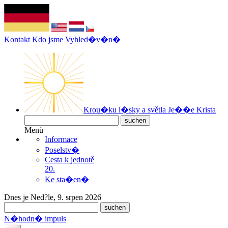
Kontakt
Kdo jsme
Vyhled�v�n�
Krou�ku l�sky a světla Je��e Krista
Menü
Informace
Poselstv�
Cesta k jednotě
20.
Ke sta�en�
Dnes je Ned?le, 9. srpen 2026
N�hodn� impuls