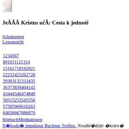
JeÂÃ­Â Kristus učÃ­: Cesta k jednotě
Schulungen
Leseansicht
1
2
3
4
5
6
7
8
9
10
11
12
13
14
15
16
17
18
19
20
21
22
23
24
25
26
27
28
29
30
31
32
33
34
35
36
37
38
39
40
41
42
43
44
45
46
47
48
49
50
51
52
53
54
55
56
57
58
59
60
61
62
63
64
65
66
67
68
69
70
Hörbuch
Meditationen
N�hodn� impuls
nur Buch
nur Treffen
„Neodkl�dejte �kolen�