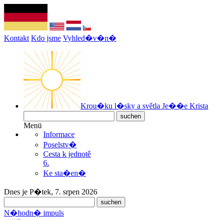
Kontakt
Kdo jsme
Vyhled�v�n�
Krou�ku l�sky a světla Je��e Krista
Menü
Informace
Poselstv�
Cesta k jednotě
6.
Ke sta�en�
Dnes je P�tek, 7. srpen 2026
N�hodn� impuls