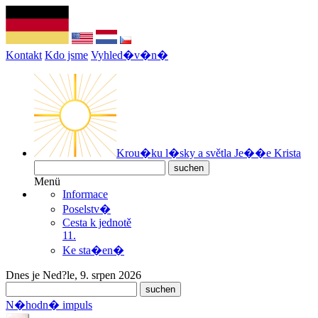
Kontakt
Kdo jsme
Vyhled�v�n�
Krou�ku l�sky a světla Je��e Krista
Menü
Informace
Poselstv�
Cesta k jednotě
11.
Ke sta�en�
Dnes je Ned?le, 9. srpen 2026
N�hodn� impuls