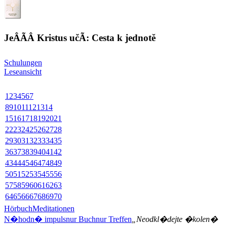
JeÂÃ­Â Kristus učÃ­: Cesta k jednotě
Schulungen
Leseansicht
1
2
3
4
5
6
7
8
9
10
11
12
13
14
15
16
17
18
19
20
21
22
23
24
25
26
27
28
29
30
31
32
33
34
35
36
37
38
39
40
41
42
43
44
45
46
47
48
49
50
51
52
53
54
55
56
57
58
59
60
61
62
63
64
65
66
67
68
69
70
Hörbuch
Meditationen
N�hodn� impuls
nur Buch
nur Treffen
„Neodkl�dejte �kolen�