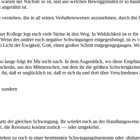
en, warum der Nächste so ist, und aus welchen Beweggründen er so han
angerührt ist.
verstehen, ihn in all seinen Verhaltensweisen anzunehmen, durch ihn h
er Kollege legt euch viele Steine in den Weg. In Wirklichkeit ist er f
Wenn der andere euch negative Schwingungen entgegenbringt, ist es vie
dem Licht der Ewigkeit, Gott, einen großen Schritt entgegengegangen. 
so lange folgt ihr Mir nicht nach. In dem Augenblick, wo diese Empfi
chenkt, um den Mitmenschen, mit dem ihr die größten Schwierigkeiten
ihr, daß er unglücklich ist, daß er sich da und dort über Verschiedenes ä
, sondern
esetz der gleichen Schwingung. Ihr würdet euch an der Handlungsweise e
ndt, die Resonanz kommt zurück — oder umgekehrt.
tehen zu euch in einer bestimmten Schwingungsharmonie oder -disharmo