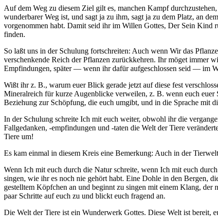
Auf dem Weg zu diesem Ziel gilt es, manchen Kampf durchzustehen, s
wunderbarer Weg ist, und sagt ja zu ihm, sagt ja zu dem Platz, an dem ih
vorgenommen habt. Damit seid ihr im Willen Gottes, Der Sein Kind r
finden.
So laßt uns in der Schulung fortschreiten: Auch wenn Wir das Pflanz
verschenkende Reich der Pflanzen zurückkehren. Ihr möget immer wiede
Empfindungen, später — wenn ihr dafür aufgeschlossen seid — im W
Wißt ihr z. B., warum euer Blick gerade jetzt auf diese fest verschl
Mineralreich für kurze Augenblicke verweilen, z. B. wenn euch euer Schr
Beziehung zur Schöpfung, die euch umgibt, und in die Sprache mit di
In der Schulung schreite Ich mit euch weiter, obwohl ihr die vergan
Fallgedanken, -empfindungen und -taten die Welt der Tiere verändert
Tiere um!
Es kam einmal in diesem Kreis eine Bemerkung: Auch in der Tierwelt i
Wenn Ich mit euch durch die Natur schreite, wenn Ich mit euch durch 
singen, wie ihr es noch nie gehört habt. Eine Dohle in den Bergen, die
gestelltem Köpfchen an und beginnt zu singen mit einem Klang, der nic
paar Schritte auf euch zu und blickt euch fragend an.
Die Welt der Tiere ist ein Wunderwerk Gottes. Diese Welt ist bereit, e