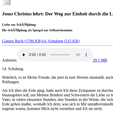
Jesus Christus lehrt: Der Weg zur Einheit durch die L
Liebe zur SchÃÂ¶pfung
Die SchÃÂ¶pfung als Spiegel zur Selbsterkenntnis
Ganzes Buch (1706 KB)
14. Schulung (215 KB)
Anhören:
29.1 MB
14. Schulung
Wahrlich, es ist Meine Freude, die jetzt in eure Herzen einstrahlt, 
Prüfungen.
Als Ich über die Erde ging, hatte auch Ich diese Zeitspanne zu durchs
hinausgehen soll, um Meinen Brüdern und Schwestern die Liebe zu le
Vater, in vielen einsamen Stunden, den Stunden in der Wüste, die si
Erde gehen mußte, weshalb Ich dem, was sich in Mir unmißverständlich 
zugetan waren, konnten Mich nicht verstehen und Ich sie nicht.