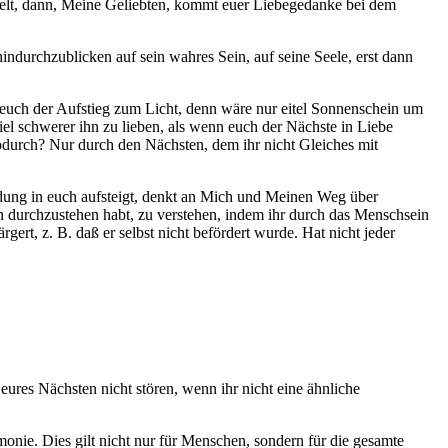
delt, dann, Meine Geliebten, kommt euer Liebegedanke bei dem
indurchzublicken auf sein wahres Sein, auf seine Seele, erst dann
ür euch der Aufstieg zum Licht, denn wäre nur eitel Sonnenschein um
l schwerer ihn zu lieben, als wenn euch der Nächste in Liebe
Wodurch? Nur durch den Nächsten, dem ihr nicht Gleiches mit
ndung in euch aufsteigt, denkt an Mich und Meinen Weg über
 durchzustehen habt, zu verstehen, indem ihr durch das Menschsein
rgert, z. B. daß er selbst nicht befördert wurde. Hat nicht jeder
ures Nächsten nicht stören, wenn ihr nicht eine ähnliche
nie. Dies gilt nicht nur für Menschen, sondern für die gesamte