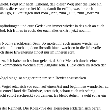
ebt. Folgt Mir nach! Erkennt, daß dieser Weg über die Erde ein
ens dieses vorbereitet hättet, damit ihr erfüllt, was ihr euch
, das Ego, zu kreuzigen und vom „Ich”, zum „Du”, zum „Wir” zu
e Empfindungen und eure Gedanken immer wieder in das sich an euch
Ich Bin es in euch, der euch alles erklärt, jetzt noch in
enes Noch-verschlossen-Sein. So möget ihr auch immer wieder im
schaut ihn euch an, denn ihr sollt hineinwachsen in die liebevolle
 diese Erweiterung findet nur im Inneren statt.
 zu. Ich habe euch schon gelehrt, daß der Mensch durch seine
n den kommenden Wochen eure Aufgabe sein. Blickt euch im Reich der
gel singt, so singt er nur, um sein Revier abzustecken.
n Vogel setzt sich vor euch auf einen Ast und beginnt so wunderbar zu
us eurer Hand die Erdnüsse, setzt sich, schaut euch mit schräg
ht sofort erschreckt von dannen. Es bleibt stehen, ja geht sogar ein
der Reinheit. Die Kollektive der Tierseelen erklärten sich bereit,