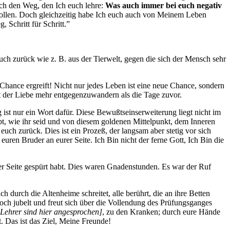
uch den Weg, den Ich euch lehre:
Was auch immer bei euch negativ
ollen. Doch gleichzeitig habe Ich euch auch von Meinem Leben
 Schritt für Schritt.”
ch zurück wie z. B. aus der Tierwelt, gegen die sich der Mensch sehr
e Chance ergreift! Nicht nur jedes Leben ist eine neue Chance, sondern
cht der Liebe mehr entgegenzuwandern als die Tage zuvor.
 ist nur ein Wort dafür. Diese Bewußtseinserweiterung liegt nicht im
bt, wie ihr seid und von diesem goldenen Mittelpunkt, dem Inneren
uch zurück. Dies ist ein Prozeß, der langsam aber stetig vor sich
ren Bruder an eurer Seite. Ich Bin nicht der ferne Gott, Ich Bin die
er Seite gespürt habt. Dies waren Gnadenstunden. Es war der Ruf
h durch die Altenheime schreitet, alle berührt, die an ihre Betten
doch jubelt und freut sich über die Vollendung des Prüfungsganges
l Lehrer sind hier angesprochen
]
, zu den Kranken; durch eure Hände
. Das ist das Ziel, Meine Freunde!