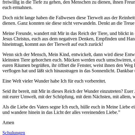
freiwillig in die Tiefe zu gehen, den Menschen zu dienen, ihnen Freu
euch ermahnen.
Doch nicht lange haben die Fallwesen diese Tierwelt aus der Reinhei
dienen. Ganz konnten sie diese nicht verwandeln. Denkt an die Treue
Meine Freunde, wandert mit Mir in das Reich der Tiere, und blickt
Jesus Christus
, euch aus dem negativen Denken, Empfinden und Hande
hineintragt, kommt aus der Tierwelt auf euch zurück!
Wenn sich der Mensch, Mein Kind, entwickelt, dann wird diese Entwic
kleinsten Tiere gehorchen euch. Mücken werden euch umschwirren, e
euren Räumen begrüßen, ihr öffnet die Fenster, weist ihnen den Weg hi
verflogen hat und läßt sich hinaustragen in das Sonnenlicht. Dankbar u
Eine Welt vieler Wunder habe Ich für euch vorbereitet.
Seid ihr bereit, mit Mir in dieses Reich der Wunder einzutreten? Eue
mit eurer Umwelt, mit der Schöpfung, mit dem Nächsten, mit allem, 
Als die Liebe des Vaters segne Ich euch, hülle euch in Meine Liebe
und wandere hinein in das Licht der alles vereinenden Liebe.”
Amen
Schulungen