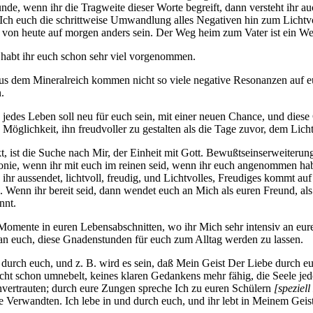
nde, wenn ihr die Tragweite dieser Worte begreift, dann versteht ihr a
Ich euch die schrittweise Umwandlung alles Negativen hin zum Lichtv
 von heute auf morgen anders sein. Der Weg heim zum Vater ist ein Weg,
 habt ihr euch schon sehr viel vorgenommen.
aus dem Mineralreich kommen nicht so viele negative Resonanzen auf eu
.
nn jedes Leben soll neu für euch sein, mit einer neuen Chance, und dies
 Möglichkeit, ihn freudvoller zu gestalten als die Tage zuvor, dem Li
, ist die Suche nach Mir, der Einheit mit Gott. Bewußtseinserweiterung
monie, wenn ihr mit euch im reinen seid, wenn ihr euch angenommen ha
r aussendet, lichtvoll, freudig, und Lichtvolles, Freudiges kommt auf e
enn ihr bereit seid, dann wendet euch an Mich als euren Freund, als eu
nnt.
omente in euren Lebensabschnitten, wo ihr Mich sehr intensiv an eur
 an euch, diese Gnadenstunden für euch zum Alltag werden zu lassen.
 durch euch, und z.
B. wird es sein, daß Mein Geist Der Liebe durch euc
leicht schon umnebelt, keines klaren Gedankens mehr fähig, die Seele je
nvertrauten; durch eure Zungen spreche Ich zu euren Schülern
[
speziel
re Verwandten. Ich lebe in und durch euch, und ihr lebt in Meinem Geist