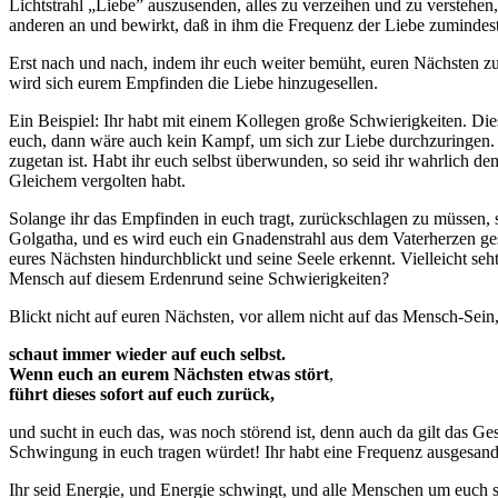
Lichtstrahl „Liebe” auszusenden, alles zu verzeihen und zu versteh
anderen an und bewirkt, daß in ihm die Frequenz der Liebe zumindest 
Erst nach und nach, indem ihr euch weiter bemüht, euren Nächsten zu 
wird sich eurem Empfinden die Liebe hinzugesellen.
Ein Beispiel: Ihr habt mit einem Kollegen große Schwierigkeiten. Dies
euch, dann wäre auch kein Kampf, um sich zur Liebe durchzuringen. 
zugetan ist. Habt ihr euch selbst überwunden, so seid ihr wahrlich 
Gleichem vergolten habt.
Solange ihr das Empfinden in euch tragt, zurückschlagen zu müssen, 
Golgatha, und es wird euch ein Gnadenstrahl aus dem
Vaterherzen
ges
eures Nächsten hindurchblickt und seine Seele erkennt. Vielleicht seht 
Mensch auf diesem Erdenrund seine Schwierigkeiten?
Blickt nicht auf euren Nächsten, vor allem nicht auf das Mensch-Sein
schaut immer wieder auf euch selbst.
Wenn euch an eurem Nächsten etwas stört
,
führt dieses sofort auf euch zurück,
und sucht in euch das, was noch störend ist, denn auch da gilt das G
Schwingung in euch tragen würdet! Ihr habt eine Frequenz ausgesa
Ihr seid Energie, und Energie schwingt, und alle Menschen um euch s