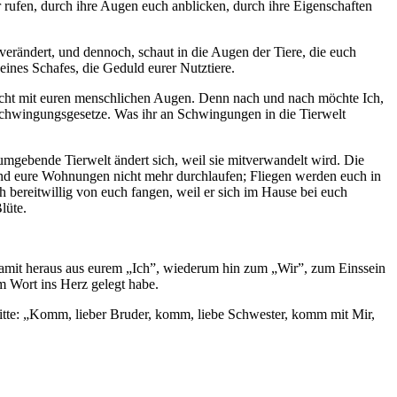
r rufen, durch ihre Augen euch anblicken, durch ihre Eigenschaften
verändert, und dennoch, schaut in die Augen der Tiere, die euch
ines Schafes, die Geduld eurer Nutztiere.
nicht mit euren menschlichen Augen. Denn nach und nach möchte
Ich,
Schwingungsgesetze. Was ihr an Schwingungen in die Tierwelt
umgebende Tierwelt ändert sich, weil sie mitverwandelt wird. Die
nd eure Wohnungen nicht mehr durchlaufen; Fliegen werden euch in
h bereitwillig von euch fangen, weil er sich im Hause bei euch
lüte.
ch damit heraus aus eurem „Ich”, wiederum hin zum „Wir”, zum Einssein
m Wort ins Herz gelegt habe.
itte: „Komm, lieber Bruder, komm, liebe Schwester, komm mit Mir,