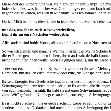
Diese Zeit der Vorbereitung war Mein größter innerer Kampf. Ich muß
indem Ich alles, was Ich bisher war, Gott hinlegte, erst dann brach 
begann das zu lehren, was Ich in Mir fühlte, was Ich fortan auch in 
Da Ich Mich bemühte, diese Liebe in jeder Sekunde Meines Lebens 
nur das, was ihr in euch selbst verwirklicht,
könnt ihr an eure Nächsten weitergeben
.
Alles andere sind hohle Worte, alles andere berührt euren Nächsten nic
So war Ich Lehrer, und manche Wahrheit verstanden Meine Schüler bis 
dieser Funke gewann mit den Lebensjahren an Kraft, deshalb konnte a
nicht mehr unter ihnen weilte. Auch sie gingen hinaus, um die Liebe zu
Jeder von euch — ob hier im Kreise oder wo immer ihr seid, Meine gel
Bemühen, um das Ich euch immer wieder bitte, die Knospe der Liebe
Ihr seid Energie. Eure Seele schwingt in einer bestimmten Frequenz
Schwingungsfrequenz hoch oder niedrig ist: Es werden alle die ange
von euch persönlich erzählt. Ihr habt sie mit eurer Schwingungsfrequ
zum „Wir” gefunden. Nun liegt es an euch, eure eigene Schwingung
Es ist nicht so schwer, wie es euch erscheint, Liebe zu sein und nur 
senden; aber diese Gedanken sind noch nicht in der Schwingung der 