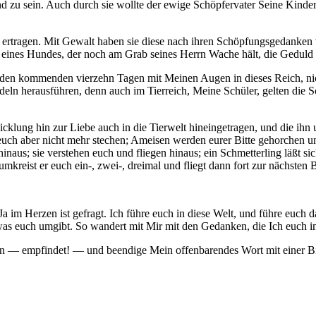
nd zu sein. Auch durch sie wollte der ewige Schöpfervater Seine Kinde
t ertragen. Mit Gewalt haben sie diese nach ihren Schöpfungsgedanken 
 eines Hundes, der noch am Grab seines Herrn Wache hält, die Geduld e
 in den kommenden vierzehn Tagen mit Meinen Augen in dieses Reich, 
ln herausführen, denn auch im Tierreich, Meine Schüler, gelten die 
klung hin zur Liebe auch in die Tierwelt hineingetragen, und die ihn 
uch aber nicht mehr stechen; Ameisen werden eurer Bitte gehorchen u
naus; sie verstehen euch und fliegen hinaus; ein Schmetterling läßt sic
mkreist er euch ein-, zwei-, dreimal und fliegt dann fort zur nächsten B
r Ja im Herzen ist gefragt. Ich führe euch in diese Welt, und führe eu
was euch umgibt. So wandert mit Mir mit den Gedanken, die Ich euch i
 ein — empfindet! — und beendige Mein offenbarendes Wort mit einer B