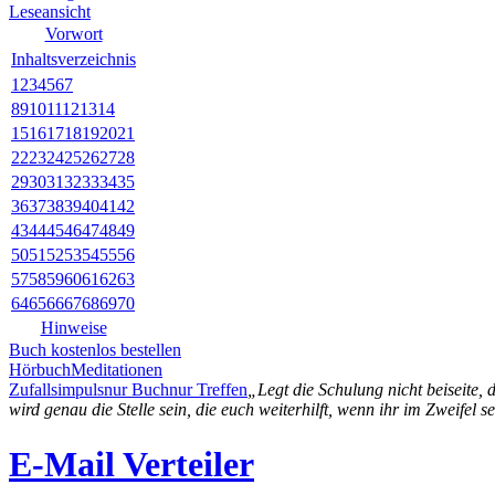
Leseansicht
Vorwort
Inhaltsverzeichnis
1
2
3
4
5
6
7
8
9
10
11
12
13
14
15
16
17
18
19
20
21
22
23
24
25
26
27
28
29
30
31
32
33
34
35
36
37
38
39
40
41
42
43
44
45
46
47
48
49
50
51
52
53
54
55
56
57
58
59
60
61
62
63
64
65
66
67
68
69
70
Hinweise
Buch kostenlos bestellen
Hörbuch
Meditationen
Zufallsimpuls
nur Buch
nur Treffen
„Legt die Schulung nicht beiseite,
wird genau die Stelle sein, die euch weiterhilft, wenn ihr im Zweifel s
E-Mail Verteiler