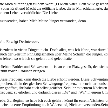
te Mich durchringen zu dem Wort: „O Mein Vater, Dein Wille geschehe.”
mit voller Kraft und Macht die göttliche Liebe, die in Mir schlummerte,
Meinem Leben verwirklichte: Die Liebe.
anzuwenden, haben Mich Meine Jünger verstanden, denn
ht. Er zeigt Desinteresse.
zuletzt in vielen Dingen nicht. Doch alles, was Ich lehrte, war durch 
uch der Geist im Pfingstgeschehen über Meine Schüler, die Jünger, kom
 lehren, so wie Ich sie gelehrt und gelebt hatte.
iebten Brüder und Schwestern — ist an einen Platz gestellt, den sich s
 zum vollen Erblühen bringen.
. Diese Frequenz kann durch die Liebe erhöht werden. Diese Schwingun
sprochen, die in der gleichen Schwingungsfrequenz mit euch harmonisi
enz geöffnet, ihr habt euch selbst geöffnet. Seid ihr mit eurem Nächst
sfrequenz zu erhöhen und dadurch dieses „Du” und „Wir” in eurem Um
Liebe. Zu Beginn, so habe Ich euch gelehrt, könnt ihr eurem Nächsten, 
Liebe, da eure Empfindung noch Widerstand, Nicht-einverstanden-Sein m