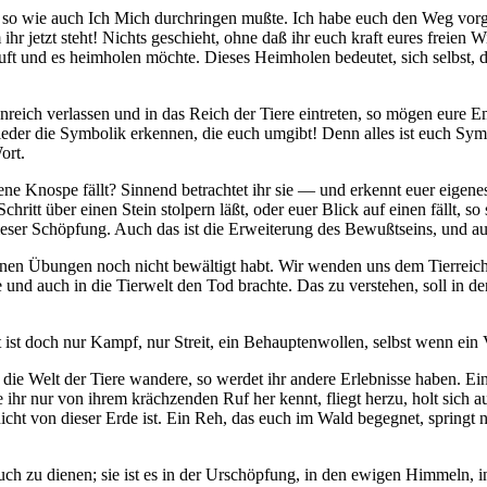
o wie auch Ich Mich durchringen mußte. Ich habe euch den Weg vorgel
r jetzt steht! Nichts geschieht, ohne daß ihr euch kraft eures freien Will
uft und es heimholen möchte. Dieses Heimholen bedeutet, sich selbst
enreich verlassen und in das Reich der Tiere eintreten, so mögen eur
r die Symbolik erkennen, die euch umgibt! Denn alles ist euch Symbol, 
ort.
ossene Knospe fällt? Sinnend betrachtet ihr sie — und erkennt euer eig
itt über einen Stein stolpern läßt, oder euer Blick auf einen fällt, so 
eser Schöpfung. Auch das ist die Erweiterung des Bewußtseins, und auch
genen Übungen noch nicht bewältigt habt. Wir wenden uns dem Tierreich
e und auch in die Tierwelt den Tod brachte. Das zu verstehen, soll i
st doch nur Kampf, nur Streit, ein Behauptenwollen, selbst wenn ein Vo
die Welt der Tiere wandere, so werdet ihr andere Erlebnisse haben. Ei
 ihr nur von ihrem krächzenden Ruf her kennt, fliegt herzu, holt sich a
ht von dieser Erde ist. Ein Reh, das euch im Wald begegnet, springt nic
uch zu dienen; sie ist es in der Urschöpfung, in den ewigen Himmeln, in 