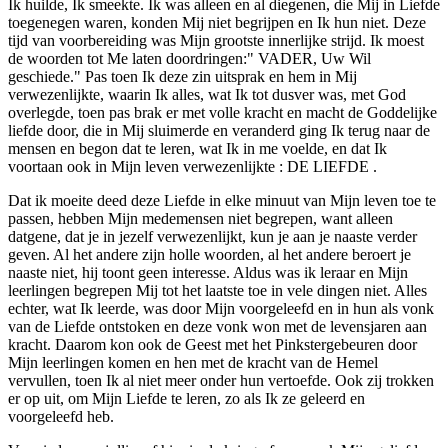
Ik huilde, Ik smeekte. Ik was alleen en al diegenen, die Mij in Liefde
toegenegen waren, konden Mij niet begrijpen en Ik hun niet. Deze
tijd van voorbereiding was Mijn grootste innerlijke strijd. Ik moest
de woorden tot Me laten doordringen:" VADER, Uw Wil
geschiede." Pas toen Ik deze zin uitsprak en hem in Mij
verwezenlijkte, waarin Ik alles, wat Ik tot dusver was, met God
overlegde, toen pas brak er met volle kracht en macht de Goddelijke
liefde door, die in Mij sluimerde en veranderd ging Ik terug naar de
mensen en begon dat te leren, wat Ik in me voelde, en dat Ik
voortaan ook in Mijn leven verwezenlijkte : DE LIEFDE .
Dat ik moeite deed deze Liefde in elke minuut van Mijn leven toe te
passen, hebben Mijn medemensen niet begrepen, want alleen
datgene, dat je in jezelf verwezenlijkt, kun je aan je naaste verder
geven. Al het andere zijn holle woorden, al het andere beroert je
naaste niet, hij toont geen interesse. Aldus was ik leraar en Mijn
leerlingen begrepen Mij tot het laatste toe in vele dingen niet. Alles
echter, wat Ik leerde, was door Mijn voorgeleefd en in hun als vonk
van de Liefde ontstoken en deze vonk won met de levensjaren aan
kracht. Daarom kon ook de Geest met het Pinkstergebeuren door
Mijn leerlingen komen en hen met de kracht van de Hemel
vervullen, toen Ik al niet meer onder hun vertoefde. Ook zij trokken
er op uit, om Mijn Liefde te leren, zo als Ik ze geleerd en
voorgeleefd heb.