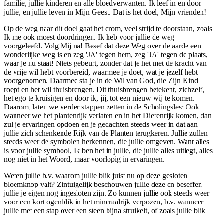
familie, jullie kinderen en alle bloedverwanten. Ik leef in en door
jullie, en jullie leven in Mijn Geest. Dat is het doel, Mijn vrienden!
Op de weg naar dit doel gaat het erom, veel strijd te doorstaan, zoals
Ik me ook moest doordringen. Ik heb voor jullie de weg
voorgeleefd. Volg Mij na! Besef dat deze Weg over de aarde een
wonderlijke weg is en zeg 'JA' tegen hem, zeg 'JA' tegen de plaats,
waar je nu staat! Niets gebeurt, zonder dat je het met de kracht van
de vrije wil hebt voorbereid, waarmee je doet, wat je jezelf hebt
voorgenomen. Daarmee sta je in de Wil van God, die Zijn Kind
roept en het wil thuisbrengen. Dit thuisbrengen betekent, zichzelf,
het ego te kruisigen en door ik, jij, tot een nieuw wij te komen.
Daarom, laten we verder stappen zetten in de Scholingsles: Ook
wanneer we het plantenrijk verlaten en in het Dierenrijk komen, dan
zul je ervaringen opdoen en je gedachten steeds weer in dat aan
jullie zich schenkende Rijk van de Planten terugkeren. Jullie zullen
steeds weer de symbolen herkennen, die jullie omgeven. Want alles
is voor jullie symbool, Ik ben het in jullie, die jullie alles uitlegt, alles
nog niet in het Woord, maar voorlopig in ervaringen.
Weten jullie b.v. waarom jullie blik juist nu op deze gesloten
bloemknop valt? Zintuigelijk beschouwen jullie deze en beseffen
jullie je eigen nog ingesloten zijn. Zo kunnen jullie ook steeds weer
voor een kort ogenblik in het mineraalrijk verpozen, b.v. wanneer
jullie met een stap over een steen bijna struikelt, of zoals jullie blik