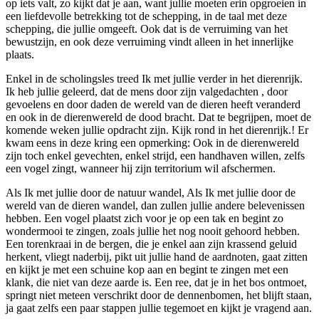
op iets valt, zo kijkt dat je aan, want jullie moeten erin opgroeien in
een liefdevolle betrekking tot de schepping, in de taal met deze
schepping, die jullie omgeeft. Ook dat is de verruiming van het
bewustzijn, en ook deze verruiming vindt alleen in het innerlijke
plaats.
Enkel in de scholingsles treed Ik met jullie verder in het dierenrijk.
Ik heb jullie geleerd, dat de mens door zijn valgedachten , door
gevoelens en door daden de wereld van de dieren heeft veranderd
en ook in de dierenwereld de dood bracht. Dat te begrijpen, moet de
komende weken jullie opdracht zijn. Kijk rond in het dierenrijk.! Er
kwam eens in deze kring een opmerking: Ook in de dierenwereld
zijn toch enkel gevechten, enkel strijd, een handhaven willen, zelfs
een vogel zingt, wanneer hij zijn territorium wil afschermen.
Als Ik met jullie door de natuur wandel, Als Ik met jullie door de
wereld van de dieren wandel, dan zullen jullie andere belevenissen
hebben. Een vogel plaatst zich voor je op een tak en begint zo
wondermooi te zingen, zoals jullie het nog nooit gehoord hebben.
Een torenkraai in de bergen, die je enkel aan zijn krassend geluid
herkent, vliegt naderbij, pikt uit jullie hand de aardnoten, gaat zitten
en kijkt je met een schuine kop aan en begint te zingen met een
klank, die niet van deze aarde is. Een ree, dat je in het bos ontmoet,
springt niet meteen verschrikt door de dennenbomen, het blijft staan,
ja gaat zelfs een paar stappen jullie tegemoet en kijkt je vragend aan.