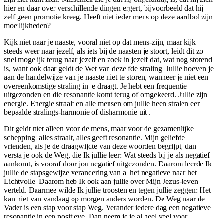
hier en daar over verschillende dingen ergert, bijvoorbeeld dat hij
zelf geen promotie kreeg. Heeft niet ieder mens op deze aardbol zijn
moeilijkheden?
Kijk niet naar je naaste, vooral niet op dat mens-zijn, maar kijk
steeds weer naar jezelf, als iets bij de naasten je stoort, leidt dit zo
snel mogelijk terug naar jezelf en zoek in jezelf dat, wat nog storend
is, want ook daar geldt de Wet van dezelfde straling. Jullie hoeven je
aan de handelwijze van je naaste niet te storen, wanneer je niet een
overeenkomstige straling in je draagt. Je hebt een frequentie
uitgezonden en die resonantie komt terug of omgekeerd. Jullie zijn
energie. Energie straalt en alle mensen om jullie heen stralen een
bepaalde stralings-harmonie of disharmonie uit .
Dit geldt niet alleen voor de mens, maar voor de gezamenlijke
schepping; alles straalt, alles geeft resonantie. Mijn geliefde
vrienden, als je de draagwijdte van deze woorden begrijpt, dan
versta je ook de Weg, die Ik jullie leer: Wat steeds bij je als negatief
aankomt, is vooraf door jou negatief uitgezonden. Daarom leerde Ik
jullie de stapsgewijze verandering van al het negatieve naar het
Lichtvolle. Daarom heb Ik ook aan jullie over Mijn Jezus-leven
verteld. Daarmee wilde Ik jullie troosten en tegen jullie zeggen: Het
kan niet van vandaag op morgen anders worden. De Weg naar de
Vader is een stap voor stap Weg. Verander iedere dag een negatieve
resonantie in een positieve. Dan neem je je al heel veel voor.