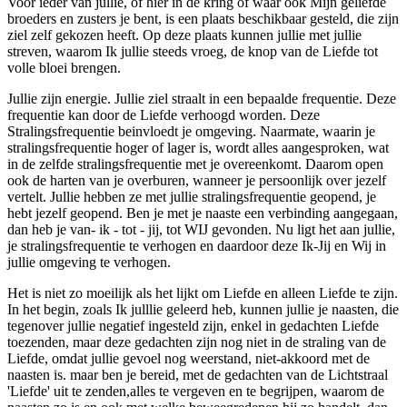
Voor ieder van jullie, of hier in de kring of waar ook Mijn geliefde
broeders en zusters je bent, is een plaats beschikbaar gesteld, die zijn
ziel zelf gekozen heeft. Op deze plaats kunnen jullie met jullie
streven, waarom Ik jullie steeds vroeg, de knop van de Liefde tot
volle bloei brengen.
Jullie zijn energie. Jullie ziel straalt in een bepaalde frequentie. Deze
frequentie kan door de Liefde verhoogd worden. Deze
Stralingsfrequentie beinvloedt je omgeving. Naarmate, waarin je
stralingsfrequentie hoger of lager is, wordt alles aangesproken, wat
in de zelfde stralingsfrequentie met je overeenkomt. Daarom open
ook de harten van je overburen, wanneer je persoonlijk over jezelf
vertelt. Jullie hebben ze met jullie stralingsfrequentie geopend, je
hebt jezelf geopend. Ben je met je naaste een verbinding aangegaan,
dan heb je van- ik - tot - jij, tot WIJ gevonden. Nu ligt het aan jullie,
je stralingsfrequentie te verhogen en daardoor deze Ik-Jij en Wij in
jullie omgeving te verhogen.
Het is niet zo moeilijk als het lijkt om Liefde en alleen Liefde te zijn.
In het begin, zoals Ik julllie geleerd heb, kunnen jullie je naasten, die
tegenover jullie negatief ingesteld zijn, enkel in gedachten Liefde
toezenden, maar deze gedachten zijn nog niet in de straling van de
Liefde, omdat jullie gevoel nog weerstand, niet-akkoord met de
naasten is. maar ben je bereid, met de gedachten van de Lichtstraal
'Liefde' uit te zenden,alles te vergeven en te begrijpen, waarom de