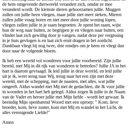
de hem omgevende dierwereld verandert zich, omdat ze mee
veranderd wordt. De kleinste dieren gehoorzamen jullie. Muggen
zullen om jullie heen vliegen, maar jullie niet meer steken, Mieren
zullen jullie vraag horen en niet meer door jullie woning lopen,
vliegen zullen jullie in je raam begroeten. Je opent het raam, wijst
hun de weg naar buiten, ze begrijpen je en vliegen naar buiten, een
vlinder laat zich gewillig door je vangen, nadat deze per vergissing
in je huis gevlogen is en laat zich eruit dragen in het zonlicht.
Dankbaar vliegt hij nog twee, drie rondjes om je heen en vliegt dan
door naar de volgende bloem.
Ik heb een wereld vol wonderen voor jullie voorbereid. Zijn jullie
bereid, met Mij in dit rijk van wonderen te betreden? Jullie JA in het
hart is daarom gevraagd. Ik leid jullie in deze wereld, en leid jullie
uit je ik, weer terug naar Wij, terug naar het een zijn met deze
wereld, met de schepping, met de naasten, met alles, wat jullie
omgeeft. Aldus wandel met Mij met de gedachten, die Ik voor jullie
in woorden in het hart heb gelegd. Aldus zegen Ik jullie in de Naam
van de Vader en beroer jullie met Mijn liefde - wordt het gewaar. Ik
beeindig Mijn openbarend Woord met een oproep: " Kom, lieve
broeder, kom, lieve zuster, kom met Mij en wandel in het Licht, de
alles verenigende Liefde!"
Amen