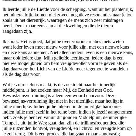
Ik leerde jullie de Liefde voor de schepping, want uit het plantenrijk,
het mineraalrijk, komen niet zoveel negatieve resonanties naar je toe,
zoals uit het dierenrijk, waartegen de mens zich zeer misdragen
heeft. Denk maar eens aan al die kwellingen die de dieren
aangedaan zijn.
Ik sprak: Het is goed, dat jullie over voorincarnaties niets weten
want ieder leven moet nieuw voor jullie zijn, met een nieuwe kans
en deze kans aannemen. Niet alleen ieders leven is een nieuwe kans,
maar ook iedere dag. Mijn geliefde leerlingen, iedere dag is een
nieuwe mogelijkheid om hem vreugdevoller vorm te geven als de
dag daarvoor, het Licht van de Liefde meer tegemoet te wandelen
als de dag daarvoor.
Wat je zo rusteloos maakt, is de zoektocht naar het innerlijk
middelpunt, is het zoeken maar Mij, de Eenheid met God.
Bewustzijnsverruiming is alleen een woord daarvoor. Deze
bewustzijns-verruiming ligt niet in het uiterlijke, maar het ligt in
jullie innerlijke. Indien jullie inkeren in de innerlijke harmonie,
indien jullie met jezelf in het reine bent. indien je jezelf aangenomen
hebt, zoals je bent en vanuit dit gouden Middelpunt, de innerlijke
Tempel , uit, jullie Weg gaat, dan zijn de trillingsfrequenties, die
jullie uitzenden lichtvol, vreugdevol, en lichtvol en vreugde kom op
je zelf terug. Dit is een proces, die langzaam maar standvastig