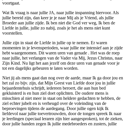
voortgaat.
Wat Ik vraag is naar jullie JA, naar jullie inspanning hiervoor. Als
jullie bereid zijn, dan keer je je naar Mij als je Vriend, als jullie
Broeder aan jullie zijde. Ik ben niet die God ver weg, Ik ben de
Liefde in jullie, jullie zo nabij, zoals je het als mens niet kunt
voorstellen.
Jullie zijn in staat de Liefde in jullie op te nemen. Er waren
momenten in je levensperioden, waar jullie me intensief aan je zijde
hebt waargenomen. Dit waren uren van genade . Het was de roep
naar jullie, het verlangen van de Vader via Mij, Jezus Christus, naar
Zijn Kind. Nu ligt het aan jezelf om deze uren van genade voor je
tot een dagelijks gebeuren te laten worden.
Niet jij als mens gaat dan nog over de aarde, maar Ik ga door jou en
het zal zo bijv. zijn, dat Mijn Geest van Liefde door jou in jullie
bejaardentehuis schrijdt, iedereen beroert, die aan hun bed
gekluisterd is en hun ziel doet oplichten. De oudere mens is
misschien al niet meer in staat om heldere gedachten te hebben, de
ziel echter jubelt en is verheugd over de voleinding van de
beproevingen tijdens de aardegang. Door jullie ogen kijk Ik
liefdevol naar jullie toevertrouwden, door de tongen spreek Ik naar
je leerlingen (speciaal leraren zijn hier aangesproken), tot de zieken,
door jullie handen zegen Ik jullie medebroeders en zusters, jullie