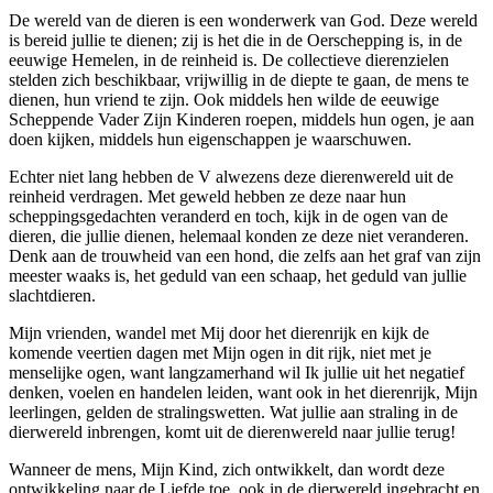
De wereld van de dieren is een wonderwerk van God. Deze wereld
is bereid jullie te dienen; zij is het die in de Oerschepping is, in de
eeuwige Hemelen, in de reinheid is. De collectieve dierenzielen
stelden zich beschikbaar, vrijwillig in de diepte te gaan, de mens te
dienen, hun vriend te zijn. Ook middels hen wilde de eeuwige
Scheppende Vader Zijn Kinderen roepen, middels hun ogen, je aan
doen kijken, middels hun eigenschappen je waarschuwen.
Echter niet lang hebben de V alwezens deze dierenwereld uit de
reinheid verdragen. Met geweld hebben ze deze naar hun
scheppingsgedachten veranderd en toch, kijk in de ogen van de
dieren, die jullie dienen, helemaal konden ze deze niet veranderen.
Denk aan de trouwheid van een hond, die zelfs aan het graf van zijn
meester waaks is, het geduld van een schaap, het geduld van jullie
slachtdieren.
Mijn vrienden, wandel met Mij door het dierenrijk en kijk de
komende veertien dagen met Mijn ogen in dit rijk, niet met je
menselijke ogen, want langzamerhand wil Ik jullie uit het negatief
denken, voelen en handelen leiden, want ook in het dierenrijk, Mijn
leerlingen, gelden de stralingswetten. Wat jullie aan straling in de
dierwereld inbrengen, komt uit de dierenwereld naar jullie terug!
Wanneer de mens, Mijn Kind, zich ontwikkelt, dan wordt deze
ontwikkeling naar de Liefde toe, ook in de dierwereld ingebracht en