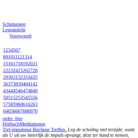
Schulungen
Leseansicht
Voorwoord
1
2
3
4
5
6
7
8
9
10
11
12
13
14
15
16
17
18
19
20
21
22
23
24
25
26
27
28
29
30
31
32
33
34
35
36
37
38
39
40
41
42
43
44
45
46
47
48
49
50
51
52
53
54
55
56
57
58
59
60
61
62
63
64
65
66
67
68
69
70
order_free
Hörbuch
Meditationen
Tref-impuls
nur Buch
nur Treffen
„Leg de scholing niet terzijde, want
als U uit uw innerlijk de impuls opvangt, deze ter hand te nemen,