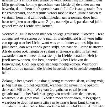
naasten zo is en ook met welke beweegredenen hij zo handelt, dan
Mijn geliefden, komt je gedachten van Liefde bij de ander aan en
bewerkt, dat in hem de frequentie van de Liefde is aangeraakt. Pas
langzamerhand, doordat jullie verder moeite doen, jullie naasten te
verstaan, hem in al zijn hoedanigheden aan te nemen, door hem
heen te kijken naar zijn ware Z ijn , naar zijn ziel, pas dan zal jullie
gevoel van de Liefde erbij komen.
Voorbeeld: Jullie hebben met een collega grote moeilijkheden. Deze
collega legt vele stenen op je pad. In werkelijkheid is hij voor jullie
een opstap naar het Licht, want was er nu louter zonneschijn om
jullie heen, dan was er ook geen strijd, om naar de Liefde te streven.
Als de ander ook negatieve straling er tegenoverstelt, is het veel
zwaarder, dan wanneer de naasten je in Liefde benadert. Heb je
jezelf overwonnen, dan ben je werkelijk het Licht van de
Eeuwigheid, God, een grote stap tegemoetgekomen. Waardoor?
Enkel door de naasten, die je niet hetzelfde met hetzelfde vergolden
hebt.
Zolang je het gevoel in je draagt, terug te moeten slaan, zolang volg
je Mij niet na. Op het ogenblik, wanneer dit gevoel in je opkomt,
denk aan Mij en Mijn Weg van Golgatha en er zal je een
genadestraal uit het Vaderhart gegeven worden om de mensen,
waarmee je de grote moeilijkheden moet doormaken, te begrijpen,
waardoor je door het mens-zijn van je naaste heen kunt kijken en
zijn ziel kunt zien. Misschien zie je dat hij ongelukkig is, dat hij zich