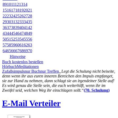
8
9
10
11
12
13
14
15
16
17
18
19
20
21
22
23
24
25
26
27
28
29
30
31
32
33
34
35
36
37
38
39
40
41
42
43
44
45
46
47
48
49
50
51
52
53
54
55
56
57
58
59
60
61
62
63
64
65
66
67
68
69
70
Hinweise
Buch kostenlos bestellen
Hörbuch
Meditationen
Zufallsimpuls
nur Buch
nur Treffen
„Legt die Schulung nicht beiseite,
denn wenn ihr aus euren inneren Bereichen den Impuls empfanget,
sie zur Hand zu nehmen, dann schlagt sie an irgendeiner Stelle auf!
Es wird genau die Stelle sein, die euch weiterhilft, wenn ihr im
Zweifel seid, welchen Weg ihr einschlagen sollt.“
(70. Schulung)
E-Mail Verteiler