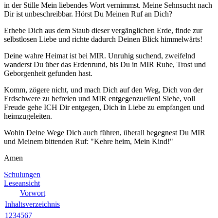
in der Stille Mein liebendes Wort vernimmst. Meine Sehnsucht nach
Dir ist unbeschreibbar. Hörst Du Meinen Ruf an Dich?
Erhebe Dich aus dem Staub dieser vergänglichen Erde, finde zur
selbstlosen Liebe und richte dadurch Deinen Blick himmelwärts!
Deine wahre Heimat ist bei
MIR
. Unruhig suchend, zweifelnd
wanderst Du über das Erdenrund, bis Du in
MIR
Ruhe, Trost und
Geborgenheit gefunden hast.
Komm, zögere nicht, und mach Dich auf den Weg, Dich von der
Erdschwere zu befreien und
MIR
entgegenzueilen! Siehe, voll
Freude gehe
ICH
Dir entgegen, Dich in Liebe zu empfangen und
heimzugeleiten.
Wohin Deine Wege Dich auch führen, überall begegnest Du
MIR
und Meinem bittenden Ruf: "Kehre heim, Mein Kind!"
Amen
Schulungen
Leseansicht
Vorwort
Inhaltsverzeichnis
1
2
3
4
5
6
7