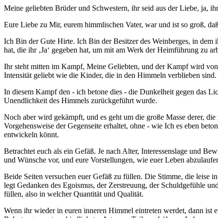
Meine geliebten Brüder und Schwestern, ihr seid aus der Liebe, ja, ihr
Eure Liebe zu Mir, eurem himmlischen Vater, war und ist so groß, daß
Ich Bin der Gute Hirte. Ich Bin der Besitzer des Weinberges, in dem ih
hat, die ihr ‚Ja‘ gegeben hat, um mit am Werk der Heimführung zu arb
Ihr steht mitten im Kampf, Meine Geliebten, und der Kampf wird von d
Intensität geliebt wie die Kinder, die in den Himmeln verblieben sind.
In diesem Kampf den - ich betone dies - die Dunkelheit gegen das Lich
Unendlichkeit des Himmels zurückgeführt wurde.
Noch aber wird gekämpft, und es geht um die große Masse derer, die z
Vorgehensweise der Gegenseite erhaltet, ohne - wie Ich es eben betont
entwickeln könnt.
Betrachtet euch als ein Gefäß. Je nach Alter, Interessenslage und Bew
und Wünsche vor, und eure Vorstellungen, wie euer Leben abzulaufen 
Beide Seiten versuchen euer Gefäß zu füllen. Die Stimme, die leise in
legt Gedanken des Egoismus, der Zerstreuung, der Schuldgefühle und v
füllen, also in welcher Quantität und Qualität.
Wenn ihr wieder in euren inneren Himmel eintreten werdet, dann ist eu