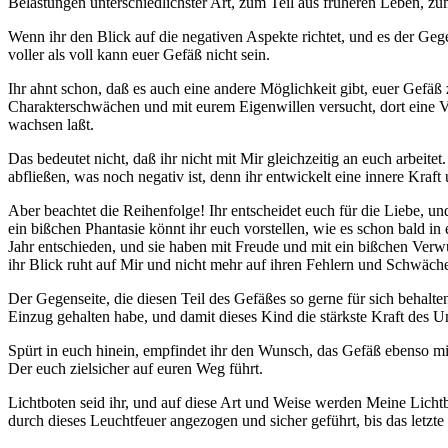
Belastungen unterschiedlichster Art, zum Teil aus früheren Leben, 
Wenn ihr den Blick auf die negativen Aspekte richtet, und es der Gege
voller als voll kann euer Gefäß nicht sein.
Ihr ahnt schon, daß es auch eine andere Möglichkeit gibt, euer Gefäß
Charakterschwächen und mit eurem Eigenwillen versucht, dort eine Ve
wachsen laßt.
Das bedeutet nicht, daß ihr nicht mit Mir gleichzeitig an euch arbeit
abfließen, was noch negativ ist, denn ihr entwickelt eine innere Kraf
Aber beachtet die Reihenfolge! Ihr entscheidet euch für die Liebe, un
ein bißchen Phantasie könnt ihr euch vorstellen, wie es schon bald i
Jahr entschieden, und sie haben mit Freude und mit ein bißchen Verwu
ihr Blick ruht auf Mir und nicht mehr auf ihren Fehlern und Schwäche
Der Gegenseite, die diesen Teil des Gefäßes so gerne für sich behalt
Einzug gehalten habe, und damit dieses Kind die stärkste Kraft des U
Spürt in euch hinein, empfindet ihr den Wunsch, das Gefäß ebenso mit 
Der euch zielsicher auf euren Weg führt.
Lichtboten seid ihr, und auf diese Art und Weise werden Meine Lichtbo
durch dieses Leuchtfeuer angezogen und sicher geführt, bis das letzte