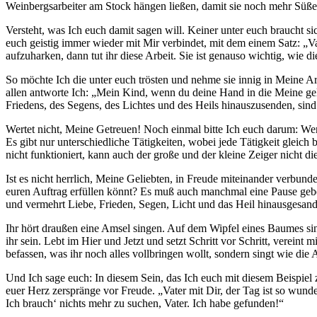
Weinbergsarbeiter am Stock hängen ließen, damit sie noch mehr Süße
Versteht, was Ich euch damit sagen will. Keiner unter euch braucht s
euch geistig immer wieder mit Mir verbindet, mit dem einem Satz: „Vate
aufzuharken, dann tut ihr diese Arbeit. Sie ist genauso wichtig, wie
So möchte Ich die unter euch trösten und nehme sie innig in Meine Arm
allen antworte Ich: „Mein Kind, wenn du deine Hand in die Meine gele
Friedens, des Segens, des Lichtes und des Heils hinauszusenden, sind
Wertet nicht, Meine Getreuen! Noch einmal bitte Ich euch darum: Werte
Es gibt nur unterschiedliche Tätigkeiten, wobei jede Tätigkeit gleic
nicht funktioniert, kann auch der große und der kleine Zeiger nicht di
Ist es nicht herrlich, Meine Geliebten, in Freude miteinander verbund
euren Auftrag erfüllen könnt? Es muß auch manchmal eine Pause ge
und vermehrt Liebe, Frieden, Segen, Licht und das Heil hinausgesan
Ihr hört draußen eine Amsel singen. Auf dem Wipfel eines Baumes sing
ihr sein. Lebt im Hier und Jetzt und setzt Schritt vor Schritt, verein
befassen, was ihr noch alles vollbringen wollt, sondern singt wie di
Und Ich sage euch: In diesem Sein, das Ich euch mit diesem Beispiel z
euer Herz zerspränge vor Freude. „Vater mit Dir, der Tag ist so wund
Ich brauch‘ nichts mehr zu suchen, Vater. Ich habe gefunden!“