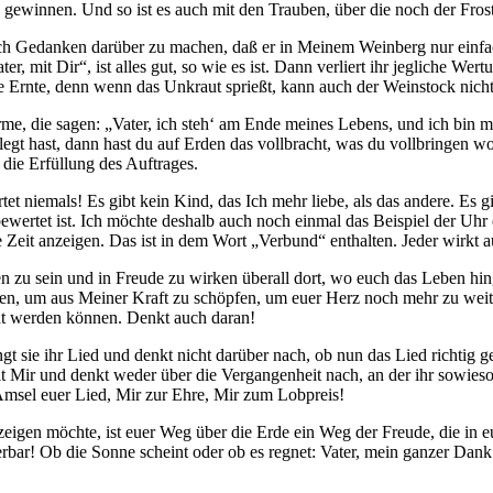
 gewinnen. Und so ist es auch mit den Trauben, über die noch der Fros
ich Gedanken darüber zu machen, daß er in Meinem Weinberg nur einfach
r, mit Dir“, ist alles gut, so wie es ist. Dann verliert ihr jegliche We
 die Ernte, denn wenn das Unkraut sprießt, kann auch der Weinstock nich
e, die sagen: „Vater, ich steh‘ am Ende meines Lebens, und ich bin mir 
gt hast, dann hast du auf Erden das vollbracht, was du vollbringen wol
 die Erfüllung des Auftrages.
t niemals! Es gibt kein Kind, das Ich mehr liebe, als das andere. Es g
h bewertet ist. Ich möchte deshalb auch noch einmal das Beispiel der 
e Zeit anzeigen. Das ist in dem Wort „Verbund“ enthalten. Jeder wirkt a
en zu sein und in Freude zu wirken überall dort, wo euch das Leben hing
ben, um aus Meiner Kraft zu schöpfen, um euer Herz noch mehr zu we
dt werden können. Denkt auch daran!
t sie ihr Lied und denkt nicht darüber nach, ob nun das Lied richtig g
t mit Mir und denkt weder über die Vergangenheit nach, an der ihr sowies
e Amsel euer Lied, Mir zur Ehre, Mir zum Lobpreis!
eigen möchte, ist euer Weg über die Erde ein Weg der Freude, die in eu
erbar! Ob die Sonne scheint oder ob es regnet: Vater, mein ganzer Dan