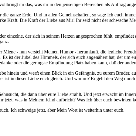
vollbringt ihr das, was ihr in den jenseitigen Bereichen als Auftrag a
ber die ganze Erde. Und in allen Gemeinschaften, so sage Ich euch imme
arke Kraft. Die Kraft der Liebe aus Mir! Ihr seid nicht der schwache Men
 einzelne, der sich in seinem Herzen angesprochen fühlt, empfindet auch
ganz.
iner Miene - nun versteht Meinen Humor - herumlauft, die jegliche Freu
. Es ist der Jubel des Himmels, der sich euch angenähert hat, der um e
Gedanke oder die geringste Empfindung Platz haben kann, daß der andere 
iebe hinein und werft einen Blick in ein Gefängnis, zu eurem Bruder,
der ist in dieser Liebe euch gleich. Und warum? Er geht den Weg durch 
 Sehnsucht, die dann über eure Liebe strahlt. Und jetzt erwacht im Inne
 ihr jetzt, was in Meinem Kind aufbricht? Was Ich über euch bewirken 
ch. Ich schweige jetzt, aber Mein Wort ist weiterhin unter euch.