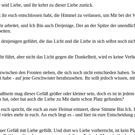
 seid Liebe, und ihr kehrt zu dieser Liebe zurück.
 ihr euch entschlossen habt, die Himmel zu verlassen, um Mir bei der 
r arbeitet, und Ich Bin auch Derjenige, Der an der Spitze der unendlich
eiten.
enjenigen geführt, die das Licht und die Liebe in sich selbst noch ni
t führt, aber nicht das Licht gegen die Dunkelheit, wird es keine Verl
wischen den Fronten stehen, die sich noch nicht entschieden haben. So 
 habe - auf jene Geschwister herabzusehen. Ihr sollt jedoch wissen, mi
ußtsein mag dieses Gefäß größer oder kleiner sein, doch es ist in jedem
hat, oder hat auch die Liebe zu Mir darin schon Platz gefunden?
 euch spricht, die euch an eure Heimat erinnert, diese Stimme Bin Ich. 
ieles mehr in euch. An euch liegt es - und hier ist eure Entscheidung
er Gefäß mit Liebe gefüllt. Und dort wo Liebe vorherrscht, ist kein Pla