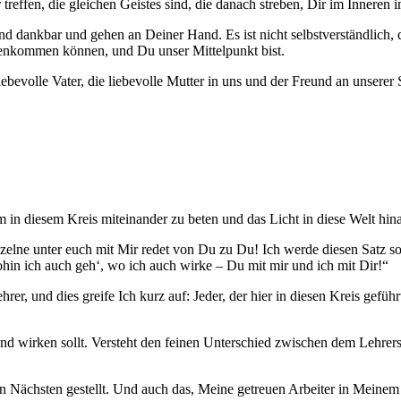
 treffen, die gleichen Geistes sind, die danach streben, Dir im Inner
sind dankbar und gehen an Deiner Hand. Es ist nicht selbstverständlich,
menkommen können, und Du unser Mittelpunkt bist.
ebevolle Vater, die liebevolle Mutter in uns und der Freund an unserer 
m in diesem Kreis miteinander zu beten und das Licht in diese Welt hi
zelne unter euch mit Mir redet von Du zu Du! Ich werde diesen Satz so 
wohin ich auch geh‘, wo ich auch wirke – Du mit mir und ich mit Dir!“
rer, und dies greife Ich kurz auf: Jeder, der hier in diesen Kreis gefüh
hrend wirken sollt. Versteht den feinen Unterschied zwischen dem Lehre
 euren Nächsten gestellt. Und auch das, Meine getreuen Arbeiter in Mei