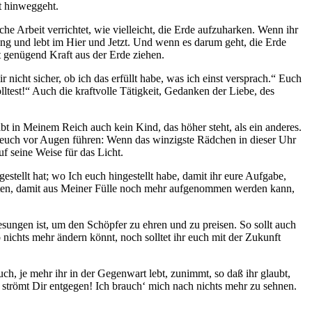
t hinweggeht.
e Arbeit verrichtet, wie vielleicht, die Erde aufzuharken. Wenn ihr
rtung und lebt im Hier und Jetzt. Und wenn es darum geht, die Erde
t genügend Kraft aus der Erde ziehen.
nicht sicher, ob ich das erfüllt habe, was ich einst versprach.“ Euch
ltest!“ Auch die kraftvolle Tätigkeit, Gedanken der Liebe, des
ibt in Meinem Reich auch kein Kind, das höher steht, als ein anderes.
Uhr euch vor Augen führen: Wenn das winzigste Rädchen in dieser Uhr
uf seine Weise für das Licht.
estellt hat; wo Ich euch hingestellt habe, damit ihr eure Aufgabe,
iten, damit aus Meiner Fülle noch mehr aufgenommen werden kann,
esungen ist, um den Schöpfer zu ehren und zu preisen. So sollt auch
o nichts mehr ändern könnt, noch solltet ihr euch mit der Zukunft
ch, je mehr ihr in der Gegenwart lebt, zunimmt, so daß ihr glaubt,
k strömt Dir entgegen! Ich brauch‘ mich nach nichts mehr zu sehnen.