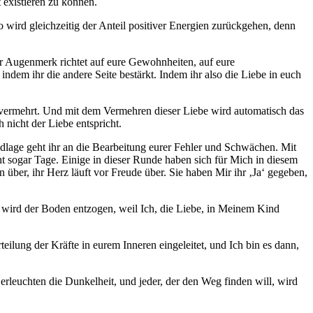
 existieren zu können.
o wird gleichzeitig der Anteil positiver Energien zurückgehen, denn
uer Augenmerk richtet auf eure Gewohnheiten, auf eure
dem ihr die andere Seite bestärkt. Indem ihr also die Liebe in euch
euch vermehrt. Und mit dem Vermehren dieser Liebe wird automatisch das
 nicht der Liebe entspricht.
undlage geht ihr an die Bearbeitung eurer Fehler und Schwächen. Mit
ht sogar Tage. Einige in dieser Runde haben sich für Mich in diesem
über, ihr Herz läuft vor Freude über. Sie haben Mir ihr ‚Ja‘ gegeben,
e, wird der Boden entzogen, weil Ich, die Liebe, in Meinem Kind
eilung der Kräfte in eurem Inneren eingeleitet, und Ich bin es dann,
 erleuchten die Dunkelheit, und jeder, der den Weg finden will, wird