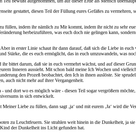
zum Teil bewußt aufgenommen, um auf dieser Erde als Mensch überhaupt
nseite gestattet, diesen Teil der Füllung eures Gefäßes zu vermehren, s
 zu füllen, indem ihr nämlich zu Mir kommt, indem ihr nicht zu sehr e
ränderung herbeizuführen, was euch doch nie gelingen kann, sondern in
et. Aber in erster Linie schaut ihr dann darauf, daß sich die Liebe in 
t und Stärke, die es euch ermöglicht, das in euch umzuwandeln, was noch
d ihr bittet darum, daß sie in euch vermehrt wächst, und auf dieser Gr
n eurem Inneren aussieht. Mit schon bald meine Ich Wochen und vielleic
nderung den Prozeß beobachtet, den Ich in ihnen auslöste. Sie sprudeln 
n, auch nicht mehr auf ihrer Vergangenheit.
en - und dort wo es möglich wäre - diesen Teil sogar vergrößern möcht
niversums in sich entwickelt.
Meiner Liebe zu füllen, dann sagt ‚ja‘ und mit eurem ‚Ja‘ wird die Vert
ten zu Leuchtfeuern. Sie strahlen weit hinein in die Dunkelheit, ja sie
 Kind der Dunkelheit ins Licht gefunden hat.