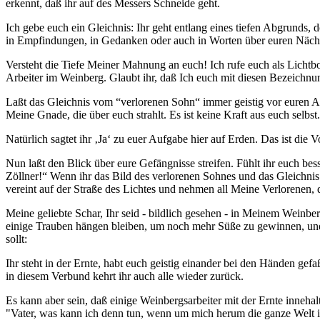
erkennt, daß ihr auf des Messers Schneide geht.
Ich gebe euch ein Gleichnis: Ihr geht entlang eines tiefen Abgrunds,
in Empfindungen, in Gedanken oder auch in Worten über euren Nächst
Versteht die Tiefe Meiner Mahnung an euch! Ich rufe euch als Lichtbo
Arbeiter im Weinberg. Glaubt ihr, daß Ich euch mit diesen Bezeichn
Laßt das Gleichnis vom “verlorenen Sohn“ immer geistig vor euren A
Meine Gnade, die über euch strahlt. Es ist keine Kraft aus euch selbst.
Natürlich sagtet ihr ‚Ja‘ zu euer Aufgabe hier auf Erden. Das ist die V
Nun laßt den Blick über eure Gefängnisse streifen. Fühlt ihr euch besse
Zöllner!“ Wenn ihr das Bild des verlorenen Sohnes und das Gleichni
vereint auf der Straße des Lichtes und nehmen all Meine Verlorenen, 
Meine geliebte Schar, Ihr seid - bildlich gesehen - in Meinem Weinber
einige Trauben hängen bleiben, um noch mehr Süße zu gewinnen, und w
sollt:
Ihr steht in der Ernte, habt euch geistig einander bei den Händen gef
in diesem Verbund kehrt ihr auch alle wieder zurück.
Es kann aber sein, daß einige Weinbergsarbeiter mit der Ernte innehal
"Vater, was kann ich denn tun, wenn um mich herum die ganze Welt in