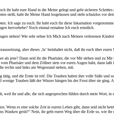
 doch ihr habt eure Hand in die Meine gelegt und geht sicheren Schritte
en stellt, habt ihr Meine Hand losgelassen und steht schutzlos vor d
ten. Ich sage zu euch: Ihr habt euch für diese Inkarnation vorgenommen
ungen hervorhebe? Noch einmal ermahne Ich euch ernstlich.
ugen stehen! Wie sehr sehne Ich Mich nach Meinen verlorenen Kindern. 
oraussetzung, aber dieses ‚Ja‘ beinhaltet nicht, daß ihr euch über euren 
r als jene? Dann seid ihr die Pharisäer, die vor Mir stehen und zu Mir s
s vom Pharisäer und dem Zöllner stets vor euren Augen habt, dann laß
die rechts und links am Wegesrand stehen, mit.
g tätig, und die Ernte ist reif. Die Trauben haben ihre volle Süße und 
enige Trauben läßt der Winzer hängen bis der Frost über sie ging. Au
aßt, weil ihr und alle, die sich angesprochen fühlen durch mein Wort, i
ten. Wenn es eine solche Zeit in eurem Leben gibt, dann seid nicht bet
s Wanken gerät?“ Nein, ihr geht euren Weg über die Erde so, wie ihr es