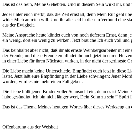
Das ist das Sein, Meine Geliebten. Und in diesem Sein wirkt ihr, und 
Jeder unter euch merkt, daß die Zeit ernst ist, denn Mein Ruf geht ü
wider Mich antreten will. Und ihr alle seid in diesem Verbund eine st
aus der Ewigkeit.
Meine Ansprache heute kündet euch von noch tieferem Ernst, denn jeder
ein wenig, dort ein wenig zu wirken. Jetzt brauche Ich euch voll und 
Das beinhaltet aber nicht, daß ihr als ernste Weinbergsarbeiter mit e
der Freude, und diese Freude empfindet ihr auch jetzt in euren Herzen
in einer Liebe für ihren Nächsten wirken, in der nicht der geringste 
Die Liebe macht keine Unterschiede. Empfindet euch jetzt in diese L
lastet. Jetzt laßt eure Empfindung in der Liebe schwingen: Jener Mör
wurden, wird es nie mehr einen Fall geben.
Die Liebe hüllt jenen Bruder voller Sehnsucht ein, denn es ist Meine
habe gesündigt; ich bin nicht länger wert, Dein Sohn zu sein!“ Spürt
Das ist das Thema Meines heutigen Wortes über dieses Werkzeug an eu
Offenbarung aus der Weisheit