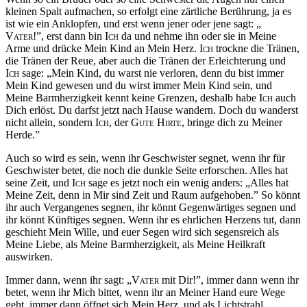
kleinen Spalt aufmachen, so erfolgt eine zärtliche Berührung, ja es
ist wie ein Anklopfen, und erst wenn jener oder jene sagt: „
Vater
!”, erst dann bin
Ich
da und nehme ihn oder sie in Meine
Arme und drücke Mein Kind an Mein Herz.
Ich
trockne die Tränen,
die Tränen der Reue, aber auch die Tränen der Erleichterung und
Ich
sage: „Mein Kind, du warst nie verloren, denn du bist immer
Mein Kind gewesen und du wirst immer Mein Kind sein, und
Meine Barmherzigkeit kennt keine Grenzen, deshalb habe
Ich
auch
Dich erlöst. Du darfst jetzt nach Hause wandern. Doch du wanderst
nicht allein, sondern
Ich
, der
Gute Hirte
, bringe dich zu Meiner
Herde.”
Auch so wird es sein, wenn ihr Geschwister segnet, wenn ihr für
Geschwister betet, die noch die dunkle Seite erforschen. Alles hat
seine Zeit, und
Ich
sage es jetzt noch ein wenig anders: „Alles hat
Meine Zeit, denn in Mir sind Zeit und Raum aufgehoben.” So könnt
ihr auch Vergangenes segnen, ihr könnt Gegenwärtiges segnen und
ihr könnt Künftiges segnen. Wenn ihr es ehrlichen Herzens tut, dann
geschieht Mein Wille, und euer Segen wird sich segensreich als
Meine Liebe, als Meine Barmherzigkeit, als Meine Heilkraft
auswirken.
Immer dann, wenn ihr sagt: „
Vater
mit Dir!”, immer dann wenn ihr
betet, wenn ihr Mich bittet, wenn ihr an Meiner Hand eure Wege
geht, immer dann öffnet sich Mein Herz, und als Lichtstrahl