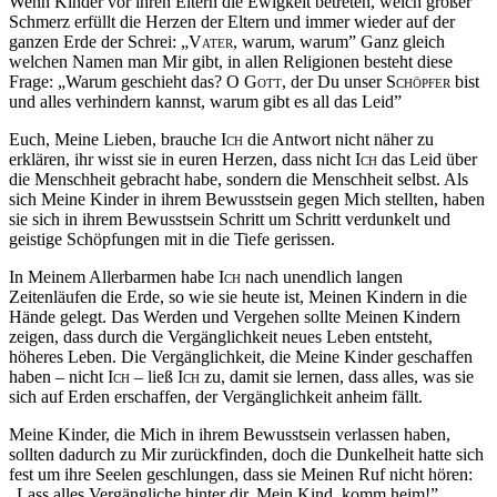
Wenn Kinder vor ihren Eltern die Ewigkeit betreten, welch großer
Schmerz erfüllt die Herzen der Eltern und immer wieder auf der
ganzen Erde der Schrei: „
Vater
, warum, warum” Ganz gleich
welchen Namen man Mir gibt, in allen Religionen besteht diese
Frage: „Warum geschieht das? O
Gott
, der Du unser
Schöpfer
bist
und alles verhindern kannst, warum gibt es all das Leid”
Euch, Meine Lieben, brauche
Ich
die Antwort nicht näher zu
erklären, ihr wisst sie in euren Herzen, dass nicht
Ich
das Leid über
die Menschheit gebracht habe, sondern die Menschheit selbst. Als
sich Meine Kinder in ihrem Bewusstsein gegen Mich stellten, haben
sie sich in ihrem Bewusstsein Schritt um Schritt verdunkelt und
geistige Schöpfungen mit in die Tiefe gerissen.
In Meinem Allerbarmen habe
Ich
nach unendlich langen
Zeitenläufen die Erde, so wie sie heute ist, Meinen Kindern in die
Hände gelegt. Das Werden und Vergehen sollte Meinen Kindern
zeigen, dass durch die Vergänglichkeit neues Leben entsteht,
höheres Leben. Die Vergänglichkeit, die Meine Kinder geschaffen
haben – nicht
Ich
– ließ
Ich
zu, damit sie lernen, dass alles, was sie
sich auf Erden erschaffen, der Vergänglichkeit anheim fällt.
Meine Kinder, die Mich in ihrem Bewusstsein verlassen haben,
sollten dadurch zu Mir zurückfinden, doch die Dunkelheit hatte sich
fest um ihre Seelen geschlungen, dass sie Meinen Ruf nicht hören:
„Lass alles Vergängliche hinter dir, Mein Kind, komm heim!”