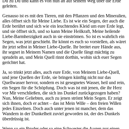
Du zu Du und kann es von nun an auf seinem Weg über die Erde
geleiten.
Genauso ist es mit den Tieren, mit den Pflanzen und den Mineralien,
alles öffnet sich für Meine Liebe. Es ist wie ein Segen, der auch die
Erde berührt und sich wie ein leuchtendes Kleid um eure Erde legt,
und sie öffnet sich, und so kann Meine Heilkraft, Meine heilende
Liebe-Barmherzigkeit auch in sie einströmen. So ist es wahrlich ein
Segen, was jetzt geschieht. Ihr könnt es euch so vorstellen, als wäret
ihr jetzt selbst in Meiner Liebe-Quelle. Ihr breitet eure Hände aus,
ihr segnet in Meinem Namen und die Quelle fängt mächtig zu
sprudeln an, und Mein Quell rinnt dorthin, wohin sich euer Segen
gerichtet hat.
Ja, so trinkt jetzt alles, auch eure Erde, von Meinem Liebe-Quell,
und jene Quellen der Erde, sie bringen künftig nicht nur das
Quellwasser hervor, sondern es ist gesegnetes Wasser, heil und rein,
ein Segen für die Schöpfung. Doch was ist mit jenen, die ihr Herz
vor Mir verschließen, die sich ins Dunkel zurückgezogen haben?
Nun, Meine Geliebten, auch zu jenen strömt Mein Segen. Er zeigt
sich ihnen, doch er achtet – das ist Mein Wille – den freien Willen
jedes Einzelnen. Doch auch unter jenen ist mancher, dem das
Wandern in der Dunkelheit zuviel geworden ist, der des Dunkels
überdrüssig ist.
Wenn so ein Bruder oder so eine Schwester die Augen nur einen