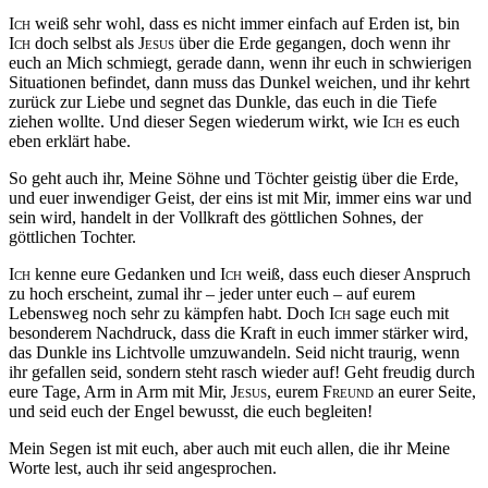
Ich
weiß sehr wohl, dass es nicht immer einfach auf Erden ist, bin
Ich
doch selbst als
Jesus
über die Erde gegangen, doch wenn ihr
euch an Mich schmiegt, gerade dann, wenn ihr euch in schwierigen
Situationen befindet, dann muss das Dunkel weichen, und ihr kehrt
zurück zur Liebe und segnet das Dunkle, das euch in die Tiefe
ziehen wollte. Und dieser Segen wiederum wirkt, wie
Ich
es euch
eben erklärt habe.
So geht auch ihr, Meine Söhne und Töchter geistig über die Erde,
und euer inwendiger Geist, der eins ist mit Mir, immer eins war und
sein wird, handelt in der Vollkraft des göttlichen Sohnes, der
göttlichen Tochter.
Ich
kenne eure Gedanken und
Ich
weiß, dass euch dieser Anspruch
zu hoch erscheint, zumal ihr – jeder unter euch – auf eurem
Lebensweg noch sehr zu kämpfen habt. Doch
Ich
sage euch mit
besonderem Nachdruck, dass die Kraft in euch immer stärker wird,
das Dunkle ins Lichtvolle umzuwandeln. Seid nicht traurig, wenn
ihr gefallen seid, sondern steht rasch wieder auf! Geht freudig durch
eure Tage, Arm in Arm mit Mir,
Jesus
, eurem
Freund
an eurer Seite,
und seid euch der Engel bewusst, die euch begleiten!
Mein Segen ist mit euch, aber auch mit euch allen, die ihr Meine
Worte lest, auch ihr seid angesprochen.