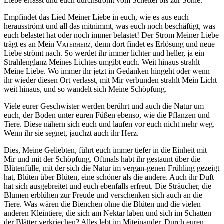
Liebe erfasst und euch durchströmt vom Scheitel bis zur Sohle.
Empfindet das Lied Meiner Liebe in euch, wie es aus euch
herausströmt und all das mitnimmt, was euch noch beschäftigt, was
euch belastet hat oder noch immer belastet! Der Strom Meiner Liebe
trägt es an Mein
Vaterherz
, denn dort findet es Erlösung und neue
Liebe strömt nach. So werdet ihr immer lichter und heller, ja ein
Strahlenglanz Meines Lichtes umgibt euch. Weit hinaus strahlt
Meine Liebe. Wo immer ihr jetzt in Gedanken hingeht oder wenn
ihr wieder diesen Ort verlasst, mit Mir verbunden strahlt Mein Licht
weit hinaus, und so wandelt sich Meine Schöpfung.
Viele eurer Geschwister werden berührt und auch die Natur um
euch, der Boden unter euren Füßen ebenso, wie die Pflanzen und
Tiere. Diese nähern sich euch und laufen vor euch nicht mehr weg.
Wenn ihr sie segnet, jauchzt auch ihr Herz.
Dies, Meine Geliebten, führt euch immer tiefer in die Einheit mit
Mir und mit der Schöpfung. Oftmals habt ihr gestaunt über die
Blütenfülle, mit der sich die Natur im vergan-genen Frühling gezeigt
hat, Blüten über Blüten, eine schöner als die andere. Auch ihr Duft
hat sich ausgebreitet und euch ebenfalls erfreut. Die Sträucher, die
Blumen erblühen zur Freude und verschenken sich auch an die
Tiere. Was wären die Bienchen ohne die Blüten und die vielen
anderen Kleintiere, die sich am Nektar laben und sich im Schatten
der Blätter verkriechen? Alles lebt im Miteinander. Durch euren