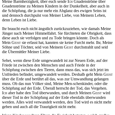
Meine Barmherzigkeit, über euch sende
Ich
Gnadenströme über
Gnadenströme zu Meinen Kindern in der Dunkelheit, aber auch in
die Schöpfung, die ja nur mehr ein Abglanz des ewigen Seins ist
und dennoch durchpulst von Meiner Liebe, von Meinem Leben,
denn Leben ist Liebe.
Ihr braucht euch nicht ängstlich zurückzuziehen, wie damals Meine
Jünger nach Meiner Himmelfahrt. Sie fürchteten die Obrigkeit, dass
diese auch sie verfolgen und zu Tode bringen könnte. Doch als
Mein
Geist
sie erfasst hat, kannten sie keine Furcht mehr. Ihr, Meine
Söhne und Töchter, seid von Meinem
Geist
durchstrahlt und seid
die Übermittler Meiner Liebe.
Sehet, wenn diese Erde umgewandelt ist zur Neuen Erde, auf der
Friede ist zwischen den Menschen und auch Friede in der
Schöpfung zwischen den Tieren, dann muss das, was sich jetzt im
Unfrieden befindet, umgewandelt werden. Deshalb geht Mein
Geist
über die Erde und berührt all das, was zur Umwandlung gelangen
muss. Ob das nun Völker sind, Meine Men-schenkinder, oder die
Schöpfung auf der Erde. Überall herrscht der Tod, das Vergehen.
Ich
aber habe den Tod überwunden, und durch Meinen
Geist
wird
dieser Tod in der Schöpfung auf der Erde ebenfalls überwunden
werden. Alles wird verwandelt werden, den Tod wird es nicht mehr
geben und auch all die Traurigkeit nicht mehr.