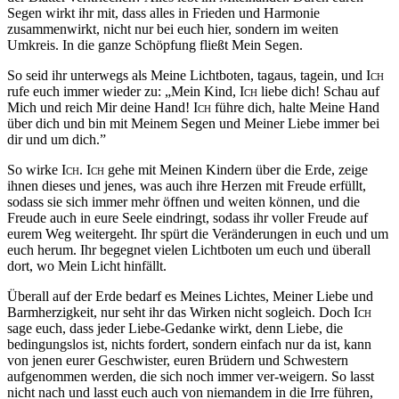
Segen wirkt ihr mit, dass alles in Frieden und Harmonie
zusammenwirkt, nicht nur bei euch hier, sondern im weiten
Umkreis. In die ganze Schöpfung fließt Mein Segen.
So seid ihr unterwegs als Meine Lichtboten, tagaus, tagein, und
Ich
rufe euch immer wieder zu: „Mein Kind,
Ich
liebe dich! Schau auf
Mich und reich Mir deine Hand!
Ich
führe dich, halte Meine Hand
über dich und bin mit Meinem Segen und Meiner Liebe immer bei
dir und um dich.”
So wirke
Ich
.
Ich
gehe mit Meinen Kindern über die Erde, zeige
ihnen dieses und jenes, was auch ihre Herzen mit Freude erfüllt,
sodass sie sich immer mehr öffnen und weiten können, und die
Freude auch in eure Seele eindringt, sodass ihr voller Freude auf
eurem Weg weitergeht. Ihr spürt die Veränderungen in euch und um
euch herum. Ihr begegnet vielen Lichtboten um euch und überall
dort, wo Mein Licht hinfällt.
Überall auf der Erde bedarf es Meines Lichtes, Meiner Liebe und
Barmherzigkeit, nur seht ihr das Wirken nicht sogleich. Doch
Ich
sage euch, dass jeder Liebe-Gedanke wirkt, denn Liebe, die
bedingungslos ist, nichts fordert, sondern einfach nur da ist, kann
von jenen eurer Geschwister, euren Brüdern und Schwestern
aufgenommen werden, die sich noch immer ver-weigern. So lasst
nicht nach und lasst euch auch von niemandem in die Irre führen,