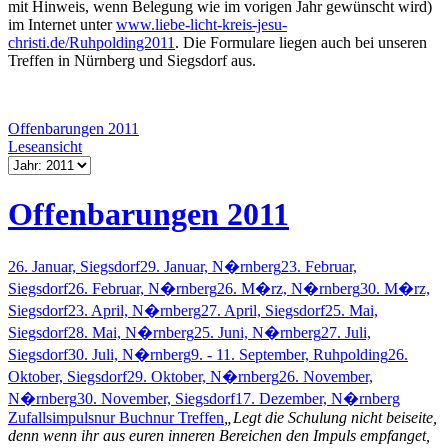
mit Hinweis, wenn Belegung wie im vorigen Jahr gewünscht wird)
im Internet unter
www.liebe-licht-kreis-jesu-
christi.de/Ruhpolding2011
. Die Formulare liegen auch bei unseren
Treffen in Nürnberg und Siegsdorf aus.
Offenbarungen 2011
Leseansicht
Offenbarungen 2011
26. Januar, Siegsdorf
29. Januar, N�rnberg
23. Februar,
Siegsdorf
26. Februar, N�rnberg
26. M�rz, N�rnberg
30. M�rz,
Siegsdorf
23. April, N�rnberg
27. April, Siegsdorf
25. Mai,
Siegsdorf
28. Mai, N�rnberg
25. Juni, N�rnberg
27. Juli,
Siegsdorf
30. Juli, N�rnberg
9. - 11. September, Ruhpolding
26.
Oktober, Siegsdorf
29. Oktober, N�rnberg
26. November,
N�rnberg
30. November, Siegsdorf
17. Dezember, N�rnberg
Zufallsimpuls
nur Buch
nur Treffen
„Legt die Schulung nicht beiseite,
denn wenn ihr aus euren inneren Bereichen den Impuls empfanget,