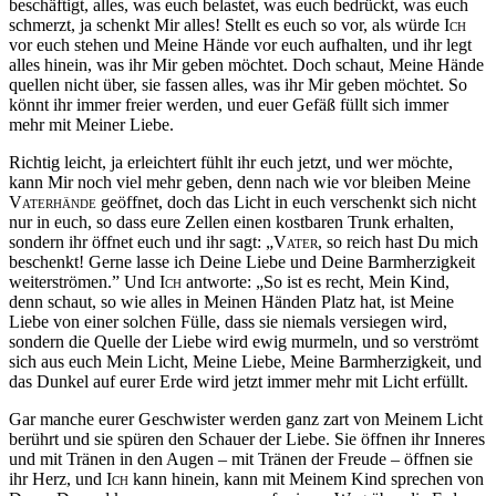
beschäftigt, alles, was euch belastet, was euch bedrückt, was euch
schmerzt, ja schenkt Mir alles! Stellt es euch so vor, als würde
Ich
vor euch stehen und Meine Hände vor euch aufhalten, und ihr legt
alles hinein, was ihr Mir geben möchtet. Doch schaut, Meine Hände
quellen nicht über, sie fassen alles, was ihr Mir geben möchtet. So
könnt ihr immer freier werden, und euer Gefäß füllt sich immer
mehr mit Meiner Liebe.
Richtig leicht, ja erleichtert fühlt ihr euch jetzt, und wer möchte,
kann Mir noch viel mehr geben, denn nach wie vor bleiben Meine
Vaterhände
geöffnet, doch das Licht in euch verschenkt sich nicht
nur in euch, so dass eure Zellen einen kostbaren Trunk erhalten,
sondern ihr öffnet euch und ihr sagt: „
Vater
, so reich hast Du mich
beschenkt! Gerne lasse ich Deine Liebe und Deine Barmherzigkeit
weiterströmen.” Und
Ich
antworte: „So ist es recht, Mein Kind,
denn schaut, so wie alles in Meinen Händen Platz hat, ist Meine
Liebe von einer solchen Fülle, dass sie niemals versiegen wird,
sondern die Quelle der Liebe wird ewig murmeln, und so verströmt
sich aus euch Mein Licht, Meine Liebe, Meine Barmherzigkeit, und
das Dunkel auf eurer Erde wird jetzt immer mehr mit Licht erfüllt.
Gar manche eurer Geschwister werden ganz zart von Meinem Licht
berührt und sie spüren den Schauer der Liebe. Sie öffnen ihr Inneres
und mit Tränen in den Augen – mit Tränen der Freude – öffnen sie
ihr Herz, und
Ich
kann hinein, kann mit Meinem Kind sprechen von