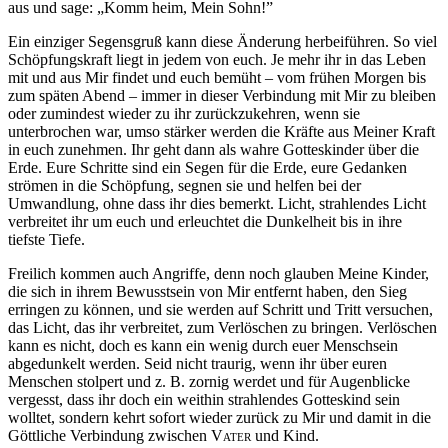
aus und sage: „Komm heim, Mein Sohn!”
Ein einziger Segensgruß kann diese Änderung herbeiführen. So viel
Schöpfungskraft liegt in jedem von euch. Je mehr ihr in das Leben
mit und aus Mir findet und euch bemüht – vom frühen Morgen bis
zum späten Abend – immer in dieser Verbindung mit Mir zu bleiben
oder zumindest wieder zu ihr zurückzukehren, wenn sie
unterbrochen war, umso stärker werden die Kräfte aus Meiner Kraft
in euch zunehmen. Ihr geht dann als wahre Gotteskinder über die
Erde. Eure Schritte sind ein Segen für die Erde, eure Gedanken
strömen in die Schöpfung, segnen sie und helfen bei der
Umwandlung, ohne dass ihr dies bemerkt. Licht, strahlendes Licht
verbreitet ihr um euch und erleuchtet die Dunkelheit bis in ihre
tiefste Tiefe.
Freilich kommen auch Angriffe, denn noch glauben Meine Kinder,
die sich in ihrem Bewusstsein von Mir entfernt haben, den Sieg
erringen zu können, und sie werden auf Schritt und Tritt versuchen,
das Licht, das ihr verbreitet, zum Verlöschen zu bringen. Verlöschen
kann es nicht, doch es kann ein wenig durch euer Menschsein
abgedunkelt werden. Seid nicht traurig, wenn ihr über euren
Menschen stolpert und z. B. zornig werdet und für Augenblicke
vergesst, dass ihr doch ein weithin strahlendes Gotteskind sein
wolltet, sondern kehrt sofort wieder zurück zu Mir und damit in die
Göttliche Verbindung zwischen
Vater
und Kind.