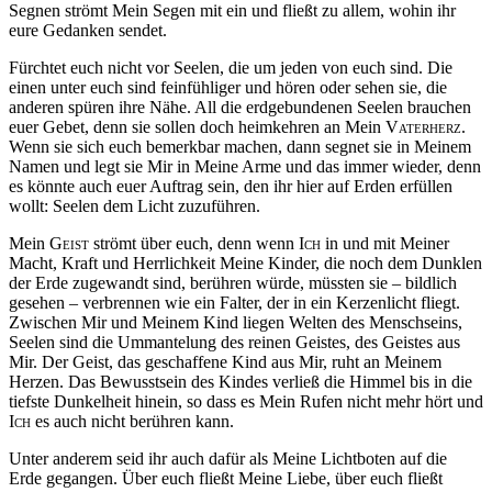
Segnen strömt Mein Segen mit ein und fließt zu allem, wohin ihr
eure Gedanken sendet.
Fürchtet euch nicht vor Seelen, die um jeden von euch sind. Die
einen unter euch sind feinfühliger und hören oder sehen sie, die
anderen spüren ihre Nähe. All die erdgebundenen Seelen brauchen
euer Gebet, denn sie sollen doch heimkehren an Mein
Vaterherz
.
Wenn sie sich euch bemerkbar machen, dann segnet sie in Meinem
Namen und legt sie Mir in Meine Arme und das immer wieder, denn
es könnte auch euer Auftrag sein, den ihr hier auf Erden erfüllen
wollt: Seelen dem Licht zuzuführen.
Mein
Geist
strömt über euch, denn wenn
Ich
in und mit Meiner
Macht, Kraft und Herrlichkeit Meine Kinder, die noch dem Dunklen
der Erde zugewandt sind, berühren würde, müssten sie – bildlich
gesehen – verbrennen wie ein Falter, der in ein Kerzenlicht fliegt.
Zwischen Mir und Meinem Kind liegen Welten des Menschseins,
Seelen sind die Ummantelung des reinen Geistes, des Geistes aus
Mir. Der Geist, das geschaffene Kind aus Mir, ruht an Meinem
Herzen. Das Bewusstsein des Kindes verließ die Himmel bis in die
tiefste Dunkelheit hinein, so dass es Mein Rufen nicht mehr hört und
Ich
es auch nicht berühren kann.
Unter anderem seid ihr auch dafür als Meine Lichtboten auf die
Erde gegangen. Über euch fließt Meine Liebe, über euch fließt