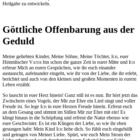
Heilgabe zu entwickeln.
Göttliche Offenbarung aus der
Geduld
Meine geliebten Kinder, Meine Söhne, Meine Töchter,
Ich
, euer
Himmlischer
Vater
bin schon die ganze Zeit in eurer Mitte und
Ich
erfreue Mich an euren Gesprächen, wie ihr euch einander
austauscht, aufeinander eingeht, wie ihr von der Liebe, die ihr erlebt,
berichtet und auch von den kleinen und großen Momenten in eurem
Leben erzählt.
So lauscht in euer Herz hinein! Ganz still ist es nun. Ihr hört jetzt das
Zwitschern eines Vogels, der Mir zur Ehre ein Lied singt und voller
Freude ist. So lege
Ich
in eure Herzen Freude hinein. Erfreut euch
an dem Gesang und stimmt im Stillen Mir zur Ehre mit ein! Es
klingt hinaus in die Schöpfung und erfreut die Natur ebenso wie
eure Geschwister. Es ist ein Klingen der Liebe, so wie ihr eben
gesungen habt: Mein Kind
Ich
liebe dich. So fühlt euch eingehüllt
und getragen von Meiner Liebe. Spürt, wie euch Mein Strom der