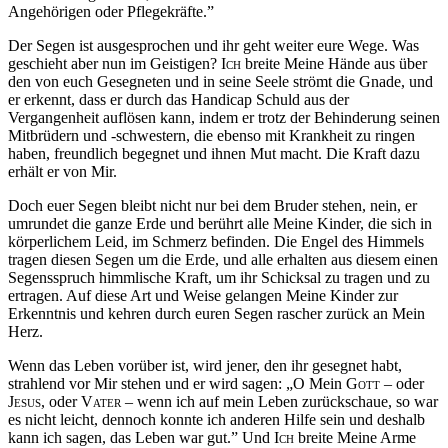
Angehörigen oder Pflegekräfte.”
Der Segen ist ausgesprochen und ihr geht weiter eure Wege. Was
geschieht aber nun im Geistigen?
Ich
breite Meine Hände aus über
den von euch Gesegneten und in seine Seele strömt die Gnade, und
er erkennt, dass er durch das Handicap Schuld aus der
Vergangenheit auflösen kann, indem er trotz der Behinderung seinen
Mitbrüdern und -schwestern, die ebenso mit Krankheit zu ringen
haben, freundlich begegnet und ihnen Mut macht. Die Kraft dazu
erhält er von Mir.
Doch euer Segen bleibt nicht nur bei dem Bruder stehen, nein, er
umrundet die ganze Erde und berührt alle Meine Kinder, die sich in
körperlichem Leid, im Schmerz befinden. Die Engel des Himmels
tragen diesen Segen um die Erde, und alle erhalten aus diesem einen
Segensspruch himmlische Kraft, um ihr Schicksal zu tragen und zu
ertragen. Auf diese Art und Weise gelangen Meine Kinder zur
Erkenntnis und kehren durch euren Segen rascher zurück an Mein
Herz.
Wenn das Leben vorüber ist, wird jener, den ihr gesegnet habt,
strahlend vor Mir stehen und er wird sagen: „O Mein
Gott
– oder
Jesus
, oder
Vater
– wenn ich auf mein Leben zurückschaue, so war
es nicht leicht, dennoch konnte ich anderen Hilfe sein und deshalb
kann ich sagen, das Leben war gut.” Und
Ich
breite Meine Arme