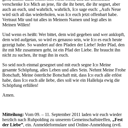
verschenke
Ich
Mich an jene, für die ihr betet, die ihr segnet, aber
auch an euch, und wahrlich, wahrlich,
Ich
sage euch: „Aufs Neue
wird sich all das wiederholen, was
Ich
euch jetzt offenbart habe.
Vertraut Mir und tut alles in Meinem Namen und legt alles in
Meinen Willen!
Und wenn es heißt: Wer bittet, dem wird gegeben und wer anklopft,
dem wird aufgetan, so wird es genauso sein, wie
Ich
es euch heute
gezeigt habe. So wandert auf den Pfaden der Liebe! Jeder Pfad, den
ihr mit Mir zusammen geht, ist ein Pfad der Liebe. Ihr braucht ihn
nicht zu suchen, ihr tragt ihn in euch.
So seid noch einmal gesegnet und mit euch segne
Ich
Meine
gesamte Schöpfung, alles Leben und alles Sein. Nehmt Meine Frohe
Botschaft, Meine österliche Botschaft mit, dass
Ich
euch alle erlöst
habe, dass
Ich
euch alle liebe, dies soll wie ein Halleluja ewig die
Schöpfung erfüllen!
Amen.
Mitteilung:
Vom 09. – 11. September 2011 laden wir euch wieder
herzlich nach Ruhpolding zu unserem Gemeinschaftstreffen,
„Fest
der Liebe”
, ein. Anmeldeformulare und Online-Anmeldung (evtl.