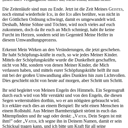
Die Zeitenläufe sind nun zu Ende. Jetzt ist die Zeit Meines
Geistes
,
noch einmal wiederhole
Ich
, in der
Ich
alles berühre, was nicht in
der Göttlichen Ordnung schwingt, damit es umgewandelt wird.
Deshalb, Meine Söhne und Töchter, wird noch vieles auf euch
zukommen, doch da ihr euch an Mich schmiegt, habt ihr keine
Furcht im Herzen, sondern seid im Gegenteil Meine Helfer in
diesem Umwandlungsprozess.
Erkennt Mein Wirken an den Veränderungen, die jetzt geschehen.
Ihr habt Schöpfungs-kräfte in euch, so wie jedes Meiner Kinder.
Mittels der Schöpfungskräfte wurde die Dunkelheit geschaffen,
nicht von Mir, sondern von denen Meiner Kinder, die Mich
verlassen haben, und mittels eurer Schöpfungskräfte helft ihr nun
mit bei der großen Umwandlung alles Dunklen hin zum Lichtvollen.
Dies geschieht nicht von heute auf morgen, aber Schritt um Schritt.
Ihr seid begleitet von Meinen Engeln des Himmels. Ein Segensgruß
durch euch wird von Mir verstärkt und von den Engeln, die diesen
Segen weiterstrahlen dorthin, wo er am nötigsten gebraucht wird.
Ich
erkläre euch dies an einem Beispiel: Ihr seht einen Menschen in
einem Rollstuhl. Aus Meiner Barmherzigkeit strömt in euch das
Mitempfinden und ihr sagt oder denkt: „
Vater
, Dein Segen ist mit
ihm!” oder „
Vater
, ich segne ihn in Deinem Namen, damit er sein
Schicksal tragen kann, und ich bitte um Kraft für all seine