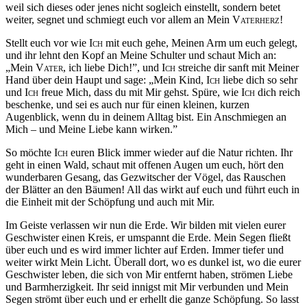
weil sich dieses oder jenes nicht sogleich einstellt, sondern betet
weiter, segnet und schmiegt euch vor allem an Mein
Vaterherz
!
Stellt euch vor wie
Ich
mit euch gehe, Meinen Arm um euch gelegt,
und ihr lehnt den Kopf an Meine Schulter und schaut Mich an:
„Mein
Vater
, ich liebe Dich!”, und
Ich
streiche dir sanft mit Meiner
Hand über dein Haupt und sage: „Mein Kind,
Ich
liebe dich so sehr
und
Ich
freue Mich, dass du mit Mir gehst. Spüre, wie
Ich
dich reich
beschenke, und sei es auch nur für einen kleinen, kurzen
Augenblick, wenn du in deinem Alltag bist. Ein Anschmiegen an
Mich – und Meine Liebe kann wirken.”
So möchte
Ich
euren Blick immer wieder auf die Natur richten. Ihr
geht in einen Wald, schaut mit offenen Augen um euch, hört den
wunderbaren Gesang, das Gezwitscher der Vögel, das Rauschen
der Blätter an den Bäumen! All das wirkt auf euch und führt euch in
die Einheit mit der Schöpfung und auch mit Mir.
Im Geiste verlassen wir nun die Erde. Wir bilden mit vielen eurer
Geschwister einen Kreis, er umspannt die Erde. Mein Segen fließt
über euch und es wird immer lichter auf Erden. Immer tiefer und
weiter wirkt Mein Licht. Überall dort, wo es dunkel ist, wo die eurer
Geschwister leben, die sich von Mir entfernt haben, strömen Liebe
und Barmherzigkeit. Ihr seid innigst mit Mir verbunden und Mein
Segen strömt über euch und er erhellt die ganze Schöpfung. So lasst