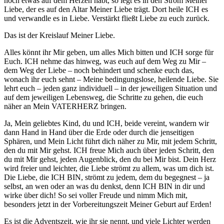
noch etwas auf dem Herzen habt, so legt es in den Strom Meiner
Liebe, der es auf den Altar Meiner Liebe trägt. Dort heile ICH es
und verwandle es in Liebe. Verstärkt fließt Liebe zu euch zurück.
Das ist der Kreislauf Meiner Liebe.
Alles könnt ihr Mir geben, um alles Mich bitten und ICH sorge für
Euch. ICH nehme das hinweg, was euch auf dem Weg zu Mir –
dem Weg der Liebe – noch behindert und schenke euch das,
wonach ihr euch sehnt – Meine bedingungslose, heilende Liebe. Sie
lehrt euch – jeden ganz individuell – in der jeweiligen Situation und
auf dem jeweiligen Lebensweg, die Schritte zu gehen, die euch
näher an Mein VATERHERZ bringen.
Ja, Mein geliebtes Kind, du und ICH, beide vereint, wandern wir
dann Hand in Hand über die Erde oder durch die jenseitigen
Sphären, und Mein Licht führt dich näher zu Mir, mit jedem Schritt,
den du mit Mir gehst. ICH freue Mich auch über jeden Schritt, den
du mit Mir gehst, jeden Augenblick, den du bei Mir bist. Dein Herz
wird freier und leichter, die Liebe strömt zu allem, was um dich ist.
Die Liebe, die ICH BIN, strömt zu jedem, dem du begegnest – ja
selbst, an wen oder an was du denkst, denn ICH BIN in dir und
wirke über dich! So sei voller Freude und nimm Mich mit,
besonders jetzt in der Vorbereitungszeit Meiner Geburt auf Erden!
Es ist die Adventszeit, wie ihr sie nennt, und viele Lichter werden