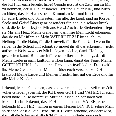
die ICH für euch bereitet habe! Gerade jetzt ist die Zeit, um zu Mir
zu kommen, der ICH euer innerer Arzt und Heiler BIN, und Mich
zu bitten, dass ICH alles heile. Kommt zu Mir und bittet um Heilung
für eure Brüder und Schwestern, für alle, die krank sind an Körper,
Seele und Geist! Bittet ganz besonders für jene, die schwer krank
sind, die leiden – legt sie Mir ans Herz! Auch alle Sterbenden – legt
sie Mir ans Herz, Meine Geliebten, damit sie Mein Licht erkennen,
das sie zu Mir führt, an Mein VATERHERZ! Bittet auch um
Heilung für die Natur, für die Umwelt, für die Erde. Und wenn ihr
selber in die Schöpfung schaut, so möget ihr all das erkennen – jeder
auf seine Weise – was er Mir hinlegen möchte, damit Heilung
geschehen kann! Bittet auch für euch selber um Heilung, damit
Meine Liebe in euch kraftvoll wirken kann, damit das Feuer Meiner
GÖTTLICHEN Liebe in euren Herzen kraftvoll lodert. Dann seid
ihr, Meine Geliebten, mit Mir, und über euch verschenke ICH dann
kraftvoll Meine Liebe und Meinen Frieden hier auf der Erde und für
alle Meine Kinder.
Erkennt, Meine Geliebten, dass die vor euch liegende Zeit eine Zeit
voller Gnadengaben ist, die ICH, euer GOTT und VATER, für euch
bereit halte. Ja, so kommt zu Mir und lasst euch berühren von
Meiner Liebe. Erkennt, dass ICH – ein liebender VATER, eine
liebende MUTTER – schon in eurem Herzen BIN. ICH sehne Mich
so danach, dass all die Liebe, die ICH euch schenke, erwidert wird,
dass all die Sehnsucht, die ICH für euch empfinde, von euch