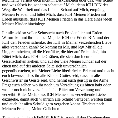
geschieht! Verliert euch nicht in Diskussionen über das, was richtig
und was falsch ist, sondern schaut auf Mich, denn ICH BIN der
Weg, die Wahrheit und das Leben. Schaut auf Mich, empfanget
Meinen Frieden und bittet Mich, dass ICH Meinen Frieden auf
Erden ausgieße, dass ICH Meinen Frieden in das Herz eines jeden
Meiner Kinder hineinlege.
Ihr alle seid so voller Sehnsucht nach Frieden hier auf Erden.
Warum kommt ihr nicht zu Mir, der ICH der Friede BIN und der
ICH den Frieden schenke, der ICH in Meiner verzeihenden Liebe
alles versöhnen kann? So kommt zu Mir, und legt Mir all die
Ungereimtheiten, all die Konflikte, die hier auf Erden sind, hin.
Bittet Mich, dass ICH die Gräben, die sich durch eure
Gesellschaften ziehen, und auf der viele Meiner Kinder auf der
einen und auf der anderen Seite sich unversöhnlich
gegenüberstehen, mit Meiner Liebe überbrücke. Erkennt und macht
euch bewusst, dass ihr alle Kinder Gottes seid, dass ihr alle
Geschwister im Geiste seid, und nehmt euch geistig in die Arme!
Fragt euch selber, wo ihr noch um Verzeihung zu bitten habt oder
wo ihr noch nicht verziehen habt. Bittet um Verzeihung und
verzeiht! Bittet Mich, dass ICH Meine alles verzeihende Liebe
dazugebe, damit auch wahrlich alle Schuld vergeben werden kann
und auch ihr allen Schuldigern vergeben könnt. Trachtet nach
Meinem Frieden, Meine Geliebten!
Trachtet nach dem HIMMELREICH, nach all den Gnadengaben,