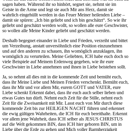
sagen haben. Während ihr so hinhört, segnet sie, nehmt sie im
Geiste in die Arme und legt sie auch Mir ans Herz, damit sie
wahrlich eingehüllt werden in das Feuer Meiner heilenden Liebe –
damit sie spüren: „Ich bin geliebt und ich bin geschätzt“. So wie ihr
geliebt und geschätzt werden wollt, so wollen alle eure Geschwister,
so wollen alle Meine Kinder geliebt und geschätzt werden.
Deshalb begegnet einander in Liebe und Frieden, verzeiht und bittet
um Verzeihung, anstatt unversöhnlich eine Position einzunehmen
und auf den anderen zu schauen, ihn womöglich anzuklagen, ihn
womöglich zu verurteilen. Meine Geliebten, ICH habe euch doch so
viele Beispiele auf Meinem Erdenweg gegeben, wie ihr eure
Geschwister in Liebe annehmen und ihnen in Liebe beistehen sollt.
Ja, so nehmt all dies mit in die kommende Zeit und bemüht euch,
dass ihr Meine Liebe und Meinen Frieden verschenkt. Bemüht euch,
dass ihr Mir und vor allem Mir, eurem GOTT und VATER, eure
Liebe schenkt Erkennt dabei, dass ihr euch auch selber lieben und
etwas Gutes tun dürft. Nehmt euch Zeit für die Stille, nehmt euch
Zeit für die Zweisamkeit mit Mir. Lasst euch von Mir durch diese
kommende Zeit bis zur HEILIGEN NACHT führen und erkennet
die ewig gültigen Wahrheiten, die ICH für euch bereithalte. Erkennt
vor allem jene Wahrheit, dass ICH selber als JESUS CHRISTUS
auf die Welt gekommen BIN, dass ICH hier geboren BIN, um in
Liebe über die Erde zu gehen und Mich voller Barmherzigkeit