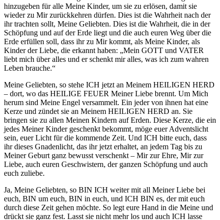
hinzugeben für alle Meine Kinder, um sie zu erlösen, damit sie
wieder zu Mir zurückkehren dürfen. Dies ist die Wahrheit nach der
ihr trachten sollt, Meine Geliebten. Dies ist die Wahrheit, die in der
Schöpfung und auf der Erde liegt und die auch euren Weg über die
Erde erfüllen soll, dass ihr zu Mir kommt, als Meine Kinder, als
Kinder der Liebe, die erkannt haben: „Mein GOTT und VATER
liebt mich über alles und er schenkt mir alles, was ich zum wahren
Leben brauche.“
Meine Geliebten, so stehe ICH jetzt an Meinem HEILIGEN HERD
– dort, wo das HEILIGE FEUER Meiner Liebe brennt. Um Mich
herum sind Meine Engel versammelt. Ein jeder von ihnen hat eine
Kerze und zündet sie an Meinem HEILIGEN HERD an. Sie
bringen sie zu allen Meinen Kindern auf Erden. Diese Kerze, die ein
jedes Meiner Kinder geschenkt bekommt, möge euer Adventslicht
sein, euer Licht für die kommende Zeit. Und ICH bitte euch, dass
ihr dieses Gnadenlicht, das ihr jetzt erhaltet, an jedem Tag bis zu
Meiner Geburt ganz bewusst verschenkt – Mir zur Ehre, Mir zur
Liebe, auch euren Geschwistern, der ganzen Schöpfung und auch
euch zuliebe.
Ja, Meine Geliebten, so BIN ICH weiter mit all Meiner Liebe bei
euch, BIN um euch, BIN in euch, und ICH BIN es, der mit euch
durch diese Zeit gehen möchte. So legt eure Hand in die Meine und
drückt sie ganz fest. Lasst sie nicht mehr los und auch ICH lasse