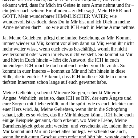
erkannt wird, dass ihr Mich im Geiste in eure Arme nehmt und ihr –
ein jeder nach seinem Empfinden – zu Mir sagt „Mein HERR und
GOTT, Mein wunderbarer HIMMLISCHER VATER; wie
wundervoll ist es doch, dass Du in Mir bist und ich Dich in meine
Arme nehmen darf“ – so wie auch ICH euch in Meine Arme nehme.
Ja, Meine Geliebten, pflegt eine innige Beziehung zu Mir. Kommt
immer wieder zu Mir, kommt vor allem dann zu Mir, wenn ihr nicht
mehr weiter wisst, wenn euch etwas beschäftigt, womit ihr nicht
weiterkommt oder wenn ihr etwas nicht versteht. So kommt zu Mir
und hört in Euch hinein – hört die Antwort, die ICH in euch
hineinlege. ICH möchte doch mit euch reden von Du zu du. So
kommt in euer Inneres – kommt zu Mir und hört hinein in diese
Stille, die in euch ist! Erkennt, dass ICH in dieser Stille in eurem
tiefsten Innersten schon lange auf euch gewartet habe.
Meine Geliebten, schenkt Mir eure Sorgen, schenkt Mir eure
Ängste. Wahrlich, es ist so, dass ICH es BIN, der eure Ängste und
eure Sorgen mit Liebe erfüllt, und ihr spürt, wie es euch leichter um
euer Herz wird. Ja, Meine Geliebten, wenn ihr in die Schöpfung
schaut, gibt es so vieles, das ihr Mir hinlegen könnt. ICH habe euch
einige Beispiele genannt, doch erkennt, wo Meine Liebe, Meine
Barmherzigkeit gebraucht werden, und verschenkt sie, indem ihr zu
Mir kommt und Mir im Gebet alles hinlegt. Verschenkt sie auch,
wenn ihr mit euren Geschwistern redet und hört hin, was sie euch zu