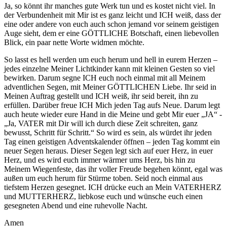
Ja, so könnt ihr manches gute Werk tun und es kostet nicht viel. In
der Verbundenheit mit Mir ist es ganz leicht und ICH weiß, dass der
eine oder andere von euch auch schon jemand vor seinem geistigen
Auge sieht, dem er eine GÖTTLICHE Botschaft, einen liebevollen
Blick, ein paar nette Worte widmen möchte.
So lasst es hell werden um euch herum und hell in eurem Herzen –
jedes einzelne Meiner Lichtkinder kann mit kleinen Gesten so viel
bewirken. Darum segne ICH euch noch einmal mit all Meinem
adventlichen Segen, mit Meiner GÖTTLICHEN Liebe. Ihr seid in
Meinen Auftrag gestellt und ICH weiß, ihr seid bereit, ihn zu
erfüllen. Darüber freue ICH Mich jeden Tag aufs Neue. Darum legt
auch heute wieder eure Hand in die Meine und gebt Mir euer „JA“ -
„Ja, VATER mit Dir will ich durch diese Zeit schreiten, ganz
bewusst, Schritt für Schritt.“ So wird es sein, als würdet ihr jeden
Tag einen geistigen Adventskalender öffnen – jeden Tag kommt ein
neuer Segen heraus. Dieser Segen legt sich auf euer Herz, in euer
Herz, und es wird euch immer wärmer ums Herz, bis hin zu
Meinem Wiegenfeste, das ihr voller Freude begehen könnt, egal was
außen um euch herum für Stürme toben. Seid noch einmal aus
tiefstem Herzen gesegnet. ICH drücke euch an Mein VATERHERZ
und MUTTERHERZ, liebkose euch und wünsche euch einen
gesegneten Abend und eine ruhevolle Nacht.
Amen