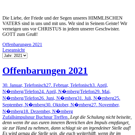
Die Liebe, der Friede und der Segen unseres HIMMLISCHEN
VATERS sind in uns und mit uns. Wir sind in Seinem Geiste! Wir
verneigen uns vor CHRISTUS in jedem unserer Geschwister.
GOTT zum Gruß!
Offenbarungen 2021
Leseansicht
Offenbarungen 2021
30. Januar, Telefonisch
27. Februar, Telefonisch
3. April,
N�rnberg/Telefon
24. April, N�rnberg/Telefon
29. Mai,
N�rnberg/Telefon
26. Juni, N�rnberg
31. Juli, N�rnberg
25.
September, N�rnberg
30. Oktober, N�rnberg
27. November,
N�rnberg
18. Dezember, N�rnberg
Zufallsimpuls
nur Buch
nur Treffen
„Legt die Schulung nicht beiseite,
denn wenn ihr aus euren inneren Bereichen den Impuls empfanget,
sie zur Hand zu nehmen, dann schlagt sie an irgendeiner Stelle auf!
Es wird genau die Stelle sein, die euch weiterhilft, wenn ihr im