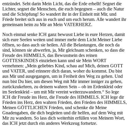
entzündet. Seht darin Mein Licht, das die Erde erhellt! Segnet die
Lichter, segnet die Menschen, die euch begegnen – auch die Natur
und die Schöpfung! So wandert ihr in der Einheit mit Mir, und
Friede breitet sich aus in euch und um euch herum. Alle wandert ihr
gemeinsam heim zu Mir an Mein VATERHERZ.
Noch einmal senke ICH ganz bewusst Liebe in eure Herzen, damit
sich eure Seelen weiten und immer mehr dem Licht Meiner Liebe
öffnen, so dass auch sie heilen. All die Belastungen, die noch da
sind, können sie abwerfen, ja, Mir gleichsam schenken, so dass die
Freude des HIMMELS, das Bewusstsein des reinen
GOTTESKINDES einziehen kann und sie Mein WORT
vernehmen: „Mein geliebtes Kind, schau auf Mich, deinen GOTT
und VATER, und erinnere dich daran, woher du kommst. Du bist
aus Mir und ausgegangen, um in Freiheit den Weg zu gehen. Und
nun bist Du hier, um diesen Weg mit Mir immer inniger zu gehen,
zurückzukehren, zu deinem wahren Sein – ob im Erdenkleid oder
im Seelenkleid – um mit Mir vereint weiterzuwandern.“ So lege
ICH dir Freude ins Herz, die Freude des HIMMELS. ICH lege dir
Frieden ins Herz, den wahren Frieden, den Frieden des HIMMELS,
Meinen GÖTTLICHEN Frieden, und schenke dir Meine
Gnadengaben, die dich begleiten und dir helfen, auf dem Weg mit
Mir zu wandern. So lass dich weiterhin erfüllen von Meinem Wort,
das ICH jetzt durch ein anderes Werkzeug fortsetze.