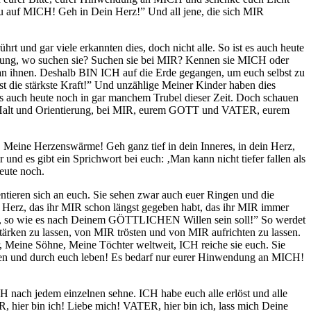
hau auf MICH! Geh in Dein Herz!” Und all jene, die sich MIR
und gar viele erkannten dies, doch nicht alle. So ist es auch heute
ierung, wo suchen sie? Suchen sie bei MIR? Kennen sie MICH oder
 an ihnen. Deshalb BIN ICH auf die Erde gegangen, um euch selbst zu
die stärkste Kraft!” Und unzählige Meiner Kinder haben dies
es auch heute noch in gar manchem Trubel dieser Zeit. Doch schauen
 ihr Halt und Orientierung, bei MIR, eurem GOTT und VATER, eurem
ne Herzenswärme! Geh ganz tief in dein Inneres, in dein Herz,
d es gibt ein Sprichwort bei euch: ‚Man kann nicht tiefer fallen als
eute noch.
entieren sich an euch. Sie sehen zwar auch euer Ringen und die
er Herz, das ihr MIR schon längst gegeben habt, das ihr MIR immer
les, so wie es nach Deinem GÖTTLICHEN Willen sein soll!” So werdet
rken zu lassen, von MIR trösten und von MIR aufrichten zu lassen.
, Meine Söhne, Meine Töchter weltweit, ICH reiche sie euch. Sie
eben und durch euch leben! Es bedarf nur eurer Hinwendung an MICH!
 nach jedem einzelnen sehne. ICH habe euch alle erlöst und alle
, hier bin ich! Liebe mich! VATER, hier bin ich, lass mich Deine