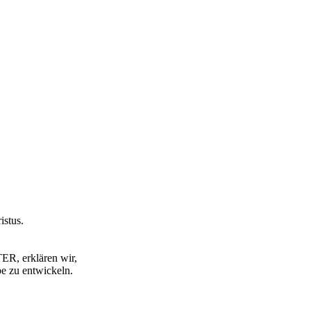
istus.
R, erklären wir,
be zu entwickeln.