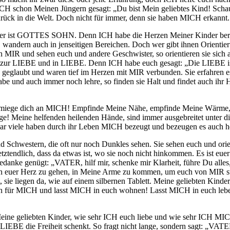
abe ICH schon Meinen Jüngern gesagt: „Du bist Mein geliebtes Kind! Sc
urück in die Welt. Doch nicht für immer, denn sie haben MICH erkannt.
er ist GOTTES SOHN. Denn ICH habe die Herzen Meiner Kinder berührt 
, wandern auch in jenseitigen Bereichen. Doch wer gibt ihnen Orient
 MIR und sehen euch und andere Geschwister, so orientieren sie sich
zur LIEBE und in LIEBE. Denn ICH habe euch gesagt: „Die LIEBE ist 
H geglaubt und waren tief im Herzen mit MIR verbunden. Sie erfahren 
t habe und auch immer noch lehre, so finden sie Halt und findet auch
ege dich an MICH! Empfinde Meine Nähe, empfinde Meine Wärme, Mei
 Meine helfenden heilenden Hände, sind immer ausgebreitet unter dir un
r viele haben durch ihr Leben MICH bezeugt und bezeugen es auch h
und Schwestern, die oft nur noch Dunkles sehen. Sie sehen euch und ori
tztendlich, dass da etwas ist, wo sie noch nicht hinkommen. Es ist eu
 Gedanke genügt: „VATER, hilf mir, schenke mir Klarheit, führe Du al
 in euer Herz zu gehen, in Meine Arme zu kommen, um euch von MIR stä
e liegen da, wie auf einem silbernen Tablett. Meine geliebten Kinder
Augen für MICH und lasst MICH in euch wohnen! Lasst MICH in euch l
ine geliebten Kinder, wie sehr ICH euch liebe und wie sehr ICH MICH
IEBE die Freiheit schenkt. So fragt nicht lange, sondern sagt: „VATER