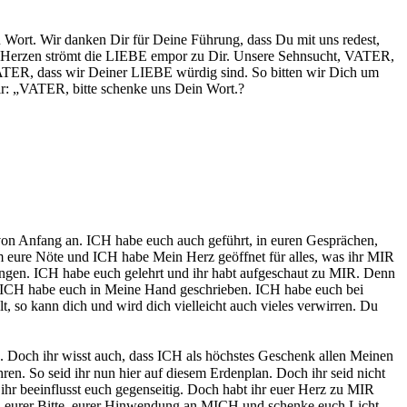
rt. Wir danken Dir für Deine Führung, dass Du mit uns redest,
en Herzen strömt die LIEBE empor zu Dir. Unsere Sehnsucht, VATER,
VATER, dass wir Deiner LIEBE würdig sind. So bitten wir Dich um
 „VATER, bitte schenke uns Dein Wort.?
n Anfang an. ICH habe euch auch geführt, in euren Gesprächen,
eure Nöte und ICH habe Mein Herz geöffnet für alles, was ihr MIR
gangen. ICH habe euch gelehrt und ihr habt aufgeschaut zu MIR. Denn
h. ICH habe euch in Meine Hand geschrieben. ICH habe euch bei
 so kann dich und wird dich vielleicht auch vieles verwirren. Du
Doch ihr wisst auch, dass ICH als höchstes Geschenk allen Meinen
n. So seid ihr nun hier auf diesem Erdenplan. Doch ihr seid nicht
 ihr beeinflusst euch gegenseitig. Doch habt ihr euer Herz zu MIR
ch eurer Bitte, eurer Hinwendung an MICH und schenke euch Licht