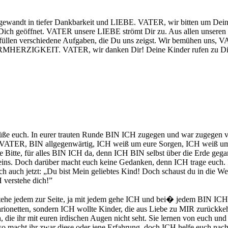
ndt in tiefer Dankbarkeit und LIEBE. VATER, wir bitten um Dein Wo
r Dich geöffnet. VATER unsere LIEBE strömt Dir zu. Aus allen unser
rfüllen verschiedene Aufgaben, die Du uns zeigst. Wir bemühen uns, 
MHERZIGKEIT. VATER, wir danken Dir! Deine Kinder rufen zu Dir:
e euch. In eurer trauten Runde BIN ICH zugegen und war zugegen vo
r VATER, BIN allgegenwärtig, ICH weiß um eure Sorgen, ICH weiß um 
ne Bitte, für alles BIN ICH da, denn ICH BIN selbst über die Erde ge
res Seins. Doch darüber macht euch keine Gedanken, denn ICH trage euc
uch jetzt: „Du bist Mein geliebtes Kind! Doch schaust du in die Welt,
 verstehe dich!”
he jedem zur Seite, ja mit jedem gehe ICH und bei
�
jedem BIN ICH. 
ionetten, sondern ICH wollte Kinder, die aus Liebe zu MIR zurückkehre
 die ihr mit euren irdischen Augen nicht seht. Sie lernen von euch und
so macht ihr zwar diese oder jene Erfahrung, doch ICH helfe euch na