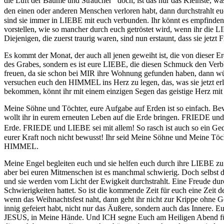
die Luft der Bäume und Sträucher doch, ist das nur das Kleinste, was
den einen oder anderen Menschen verloren habt, dann durchstrahlt e
sind sie immer in LIEBE mit euch verbunden. Ihr könnt es empfinden, 
vorstellen, wie so mancher durch euch getröstet wird, wenn ihr die LI
Diejenigen, die zuerst traurig waren, sind nun erstaunt, dass sie jetz
Es kommt der Monat, der auch all jenen geweiht ist, die von dieser
des Grabes, sondern es ist eure LIEBE, die diesen Schmuck den Verbl
freuen, da sie schon bei MIR ihre Wohnung gefunden haben, dann würde
versuchen euch den HIMMEL ins Herz zu legen, das, was sie jetzt erle
bekommen, könnt ihr mit einem einzigen Segen das geistige Herz mit L
Meine Söhne und Töchter, eure Aufgabe auf Erden ist so einfach. Be
wollt ihr in eurem erneuten Leben auf die Erde bringen. FRIEDE un
Erde. FRIEDE und LIEBE sei mit allem! So rasch ist auch so ein Ge
eurer Kraft noch nicht bewusst! Ihr seid Meine Söhne und Meine T
HIMMEL.
Meine Engel begleiten euch und sie helfen euch durch ihre LIEBE zu e
aber bei euren Mitmenschen ist es manchmal schwierig. Doch selbs
und sie werden vom Licht der Ewigkeit durchstrahlt. Eine Freude du
Schwierigkeiten hattet. So ist die kommende Zeit für euch eine Zeit d
wenn das Weihnachtsfest naht, dann geht ihr nicht zur Krippe ohne Ges
innig gefeiert habt, nicht nur das Äußere, sondern auch das Innere. Eu
JESUS, in Meine Hände. Und ICH segne Euch am Heiligen Abend für 