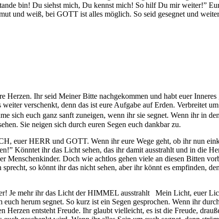
tande bin! Du siehst mich, Du kennst mich! So hilf Du mir weiter!” 
ut und weiß, bei GOTT ist alles möglich. So seid gesegnet und weite
eure Herzen. Ihr seid Meiner Bitte nachgekommen und habt euer Innere
es weiter verschenkt, denn das ist eure Aufgabe auf Erden. Verbreitet
me sich euch ganz sanft zuneigen, wenn ihr sie segnet. Wenn ihr in den
r sehen. Sie neigen sich durch euren Segen euch dankbar zu.
 ICH, euer HERR und GOTT. Wenn ihr eure Wege geht, ob ihr nun eink
” Könntet ihr das Licht sehen, das ihr damit ausstrahlt und in die He
Menschenkinder. Doch wie achtlos gehen viele an diesen Bitten vorbei. 
sprecht, so könnt ihr das nicht sehen, aber ihr könnt es empfinden, den
er! Je mehr ihr das Licht der HIMMEL ausstrahlt Mein Licht, euer Lic
 euch herum segnet. So kurz ist ein Segen gesprochen. Wenn ihr durch 
en Herzen entsteht Freude. Ihr glaubt vielleicht, es ist die Freude, dr