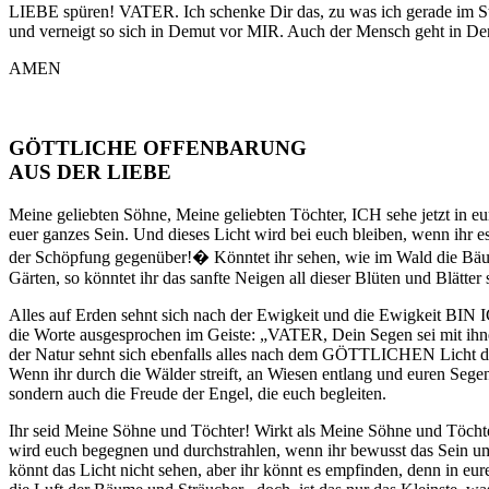
LIEBE spüren! VATER. Ich schenke Dir das, zu was ich gerade im S
und verneigt so sich in Demut vor MIR. Auch der Mensch geht in Dem
AMEN
GÖTTLICHE OFFENBARUNG
AUS DER LIEBE
Meine geliebten Söhne, Meine geliebten Töchter, ICH sehe jetzt in 
euer ganzes Sein. Und dieses Licht wird bei euch bleiben, wenn ihr 
der Schöpfung gegenüber!
�
Könntet ihr sehen, wie im Wald die Bäu
Gärten, so könntet ihr das sanfte Neigen all dieser Blüten und Blätte
Alles auf Erden sehnt sich nach der Ewigkeit und die Ewigkeit BIN
die Worte ausgesprochen im Geiste: „VATER, Dein Segen sei mit ihnen!
der Natur sehnt sich ebenfalls alles nach dem GÖTTLICHEN Licht der 
Wenn ihr durch die Wälder streift, an Wiesen entlang und euren Segen 
sondern auch die Freude der Engel, die euch begleiten.
Ihr seid Meine Söhne und Töchter! Wirkt als Meine Söhne und Töcht
wird euch begegnen und durchstrahlen, wenn ihr bewusst das Sein um
könnt das Licht nicht sehen, aber ihr könnt es empfinden, denn in eur