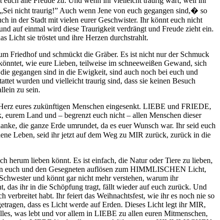
uch alle Freude zu. Und wenn ihr vielleicht traurig wart, weil ihr
„Sei nicht traurig!” Auch wenn Jene von euch gegangen sind,
�
so
h in der Stadt mit vielen eurer Geschwister. Ihr könnt euch nicht
und auf einmal wird diese Traurigkeit verdrängt und Freude zieht ein.
s Licht sie tröstet und ihre Herzen durchstrahlt.
um Friedhof und schmückt die Gräber. Es ist nicht nur der Schmuck
 könntet, wie eure Lieben, teilweise im schneeweißen Gewand, sich
 die gegangen sind in die Ewigkeit, sind auch noch bei euch und
ttet wurden und vielleicht traurig sind, dass sie keinen Besuch
lein zu sein.
das Herz eures zukünftigen Menschen eingesenkt. LIEBE und FRIEDE,
 eurem Land und – begrenzt euch nicht – allen Menschen dieser
edanke, die ganze Erde umrundet, da es euer Wunsch war. Ihr seid euch
e Leben, seid ihr jetzt auf dem Weg zu MIR zurück, zurück in die
 herum lieben könnt. Es ist einfach, die Natur oder Tiere zu lieben,
ischen euch und den Gesegneten auflösen zum HIMMLISCHEN Licht,
Schwester und könnt gar nicht mehr verstehen, warum ihr
, das ihr in die Schöpfung tragt, fällt wieder auf euch zurück. Und
erbreitet habt. Ihr feiert das Weihnachtsfest, wie ihr es noch nie so
igetragen, dass es Licht werde auf Erden. Dieses Licht legt ihr MIR,
es, was lebt und vor allem in LIEBE zu allen euren Mitmenschen,