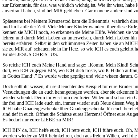
zur Erkenntnis, für das, was wirklich wichtig ist. Wie ihr wisst, h
anvertraut haben, sind bei MIR geblieben. Gar manche andere sind z
Spätestens bei Meinem Kreuzestod kam die Erkenntnis, wahrlich dies
und im Laufe der Zeit. Viele Meiner Kinder wandern über diese Erde
kennen sie MICH noch, so erkennen sie Meine Hilfe. Weichen sie von
lehren und durch Mein Leben zu unterweisen, durch Mein Leben hin 
bereits erfahren. Selbst in den schlimmsten Zeiten haben sie an MIC
sie zu MIR auf, schauen sie in ihr Herz, so wie ICH es euch gelehr
Bruder JESUS CHRISTUS.
So reiche ICH euch Meine Hand und sage: „Komm, Mein Kind! Schmi
dort, wo ICH zugegen BIN, wo ICH dich tröste, wo ICH dich auffange!
in Gottes Hand‘.” Es wurde weise geprägt und viele
wissen
darum. Ga
Doch sollt ihr
wissen
, ihr seid leuchtendes Beispiel für eure Brüder 
Versuchungen die an euch herangetragen werden, aber sie erkennen le
wieder schenkt. Denn ihr wisst um den freien Willen und schon ein
ihr frei und ICH lade euch ein, immer wieder aufs Neue diesen Weg
ICH habe Gnadengeschenke über Gnadengeschenke für euch bereitet, si
sind tief in euch. Öffnet die Schätze eures Herzens! Öffnet eure 
Es bedarf nur eurer LIEBE zu MIR!
ICH BIN da, ICH helfe euch, ICH rette euch, ICH führe euch. Oh, Me
werden wieder zu MIR heimkehren, doch aus freiem Willen, weil die L