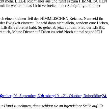
en nicht mehr. LIEBE löscht alles aus und führt es zum HIMMLISCHEN
it ihr weiterhin das Licht verbreitet in der Schöpfung und unter
einen kleinen Teil des HIMMLISCHEN Reiches. Nun seid ihr
er Ewigkeit eintretet. Ihr seid dann nicht allein, sondern eure Lieben,
 LIEBE verbreitet habt. So gehet ab jetzt auf dem Pfad der LIEBE.
et euch, Meine Diener auf Erden zu sein! Noch einmal segne ICH
N�rnberg
29. September, N�rnberg
19. - 21. Oktober, Ruhpolding
24.
ur Hand zu nehmen, dann schlagt sie an irgendeiner Stelle auf! Es