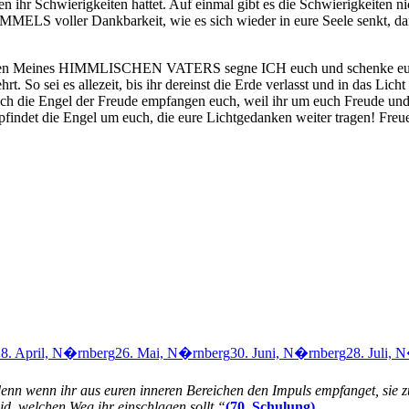
nen ihr Schwierigkeiten hattet. Auf einmal gibt es die Schwierigkeit
IMMELS voller Dankbarkeit, wie es sich wieder in eure Seele senkt, dam
n Meines HIMMLISCHEN VATERS segne ICH euch und schenke euch 
o sei es allezeit, bis ihr dereinst die Erde verlasst und in das Licht d
auch die Engel der Freude empfangen euch, weil ihr um euch Freude und
indet die Engel um euch, die eure Lichtgedanken weiter tragen! Freu
8. April, N�rnberg
26. Mai, N�rnberg
30. Juni, N�rnberg
28. Juli, 
 denn wenn ihr aus euren inneren Bereichen den Impuls empfanget, sie z
eid, welchen Weg ihr einschlagen sollt.“
(70. Schulung)