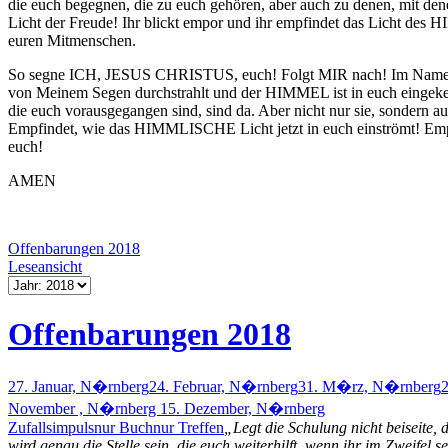
die euch begegnen, die zu euch gehören, aber auch zu denen, mit de
Licht der Freude! Ihr blickt empor und ihr empfindet das Licht des H
euren Mitmenschen.
So segne ICH, JESUS CHRISTUS, euch! Folgt MIR nach! Im Name
von Meinem Segen durchstrahlt und der HIMMEL ist in euch eingekehrt. S
die euch vorausgegangen sind, sind da. Aber nicht nur sie, sondern 
Empfindet, wie das HIMMLISCHE Licht jetzt in euch einströmt! Empf
euch!
AMEN
Offenbarungen 2018
Leseansicht
Offenbarungen 2018
27. Januar, N�rnberg
24. Februar, N�rnberg
31. M�rz, N�rnberg
2
November , N�rnberg
15. Dezember, N�rnberg
Zufallsimpuls
nur Buch
nur Treffen
„Legt die Schulung nicht beiseite,
wird genau die Stelle sein, die euch weiterhilft, wenn ihr im Zweifel s