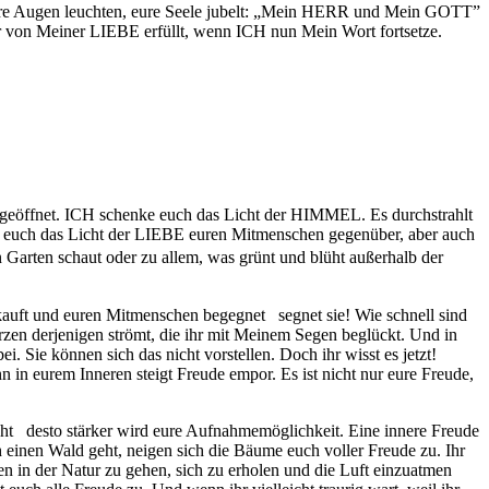
Eure Augen leuchten, eure Seele jubelt: „Mein HERR und Mein GOTT”
r von Meiner LIEBE erfüllt, wenn ICH nun Mein Wort fortsetze.
s geöffnet. ICH schenke euch das Licht der HIMMEL. Es durchstrahlt
 um euch das Licht der LIEBE euren Mitmenschen gegenüber, aber auch
 Garten schaut oder zu allem, was grünt und blüht außerhalb der
auft und euren Mitmenschen begegnet segnet sie! Wie schnell sind
rzen derjenigen strömt, die ihr mit Meinem Segen beglückt. Und in
Sie können sich das nicht vorstellen. Doch ihr wisst es jetzt!
n in eurem Inneren steigt Freude empor. Es ist nicht nur eure Freude,
ht desto stärker wird eure Aufnahmemöglichkeit. Eine innere Freude
einen Wald geht, neigen sich die Bäume euch voller Freude zu. Ihr
außen in der Natur zu gehen, sich zu erholen und die Luft einzuatmen