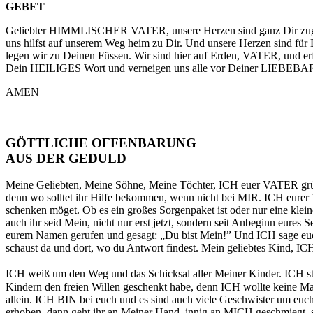
GEBET
Geliebter HIMMLISCHER VATER, unsere Herzen sind ganz Dir zugewa
uns hilfst auf unserem Weg heim zu Dir. Und unsere Herzen sind fü
legen wir zu Deinen Füssen. Wir sind hier auf Erden, VATER, und e
Dein HEILIGES Wort und verneigen uns alle vor Deiner LIEBEBAR
AMEN
GÖTTLICHE OFFENBARUNG
AUS DER GEDULD
Meine Geliebten, Meine Söhne, Meine Töchter, ICH euer VATER grüß
denn wo solltet ihr Hilfe bekommen, wenn nicht bei MIR. ICH eure
schenken möget. Ob es ein großes Sorgenpaket ist oder nur eine klei
auch ihr seid Mein, nicht nur erst jetzt, sondern seit Anbeginn eu
eurem Namen gerufen und gesagt: „Du bist Mein!” Und ICH sage euch a
schaust da und dort, wo du Antwort findest. Mein geliebtes Kind, ICH
ICH weiß um den Weg und das Schicksal aller Meiner Kinder. ICH ste
Kindern den freien Willen geschenkt habe, denn ICH wollte keine Mar
allein. ICH BIN bei euch und es sind auch viele Geschwister um euch,
erhoben, dann geht ihr an Meiner Hand, innig an MICH geschmiegt, 