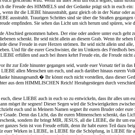
 euch geschenkt wird. Wenn ihr alles Sein um euch segnet, dann strömt e
uch die Freude des HIMMELS und der Gedanke prägt sich in euch ein: 
wenn ihr die LIEBE hinausstrahlt, ganz gleich ob in der Natur oder auc
EBE ausstrahlt. Traurigen Schrittes sind sie über die Straßen gegangen 
t Freude empfinden. Sie sehen das Licht um sich herum und spüren, wie da
 Erde Abschied genommen haben. Der eine oder andere unter euch geht z
iebenen schenkt. Ihr seid nicht allein an diesem Grab. Wenn ihr sehen
 diese Freude in eure Herzen strömen. Ihr seid nicht allein und alle,
ben. Und für die eurer Geschwister, die im Umkreis des Friedhofs besta
IEBE erfüllen und auch bei ihnen kehrt Freude ein, die Freude nicht al
vor ihr zur Erde hinunter gegangen seid, wurde euer Vorsatz tief in 
d LIEBE allen Menschen um euch, und auch darüber hinaus eurem Volk,
danke hinausgesandt.
�
Ihr könnt euch nicht vorstellen, dass dieser G
öchter aus dem HIMMLISCHEN Reich! Herabgestiegen durch verschieden
uch, diese LIEBE auch in euch so zu entwickeln, dass ihr alles um euch
t dann möget ihr segnen! Dieser Segen wird die Schwierigkeiten zw
rchzieht euch und in Meinem Namen segnet ihr euren Bruder oder eure 
er Gnade. Denn das Licht, das ihr euren Mitmenschen schenkt, das Licht
chenk, sondern ihr bringt MIR, JESUS, all die LIEBE, die ihr um euch v
er ganzes Sein ist von Freude erfüllt, denn ihr habt euren Teil dazu be
euer Wirken in LIEBE, in LIEBE für die Schöpfung, in LIEBE für all