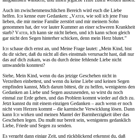
Auch im zwischenmenschlichen Bereich wird euch die Liebe
helfen.
Ich
kenne eure Gedanken: „
Vater
, wie soll ich jene Frau
lieben, die mir meine Familie zerstört und mir meinem Sohn
genommen hat, der vor lauter Kummer an einer schweren Krankheit
starb?
Vater,
ich kann sie nicht lieben, und ich kann schon gleich
gar nicht den Segen hinterher schicken, denn mein Herz blutet.”
Ich
schaue dich ernst an, und Meine Frage lautet: „Mein Kind, bist
du dir sicher, daß du nicht all dies einstmals verursacht hast, daß nur
das auf dich zukam, was du durch deine fehlende Liebe nicht
umwandeln konntest?
Siehe, Mein Kind, wenn du das jetzige Geschehen nicht in
Verzeihen einbettest, und wenn du keine Liebe und keinen Segen
empfinden kannst, Mich darum bittest, dir zu helfen, wenigstens den
Gedanken an Liebe und Segen auszusenden, so wirst du noch
einmal zur Erde gehen, und das Problem kommt wieder auf dich zu.
Jetzt kannst du mit einem einzigen Gedanken – auch wenn er noch
nicht vom Herzen kommt – die karmische Verwicklung lösen. Dann
kann
Ich
wirken und meinen Mantel der Barmherzigkeit über das
Geschehen legen. Du mußt nur bereit sein, wenigstens gedanklich
Liebe, Friede und Segen zu senden.
Es vergeht dann einige Zeit, und rückblickend erkennst du, daß