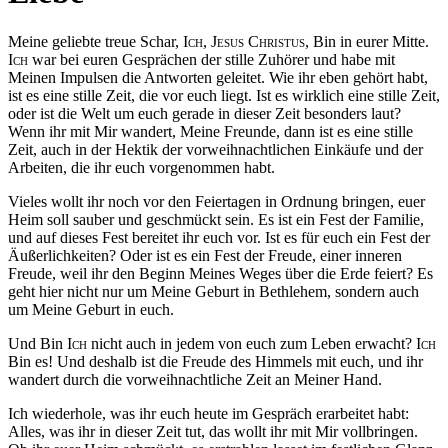
Meine geliebte treue Schar,
Ich,
Jesus Christus,
Bin in eurer Mitte.
Ich
war bei euren Gesprächen der stille Zuhörer und habe mit
Meinen Impulsen die Antworten geleitet. Wie ihr eben gehört habt,
ist es eine stille Zeit, die vor euch liegt. Ist es wirklich eine stille Zeit,
oder ist die Welt um euch gerade in dieser Zeit besonders laut?
Wenn ihr mit Mir wandert, Meine Freunde, dann ist es eine stille
Zeit, auch in der Hektik der vorweihnachtlichen Einkäufe und der
Arbeiten, die ihr euch vorgenommen habt.
Vieles wollt ihr noch vor den Feiertagen in Ordnung bringen, euer
Heim soll sauber und geschmückt sein. Es ist ein Fest der Familie,
und auf dieses Fest bereitet ihr euch vor. Ist es für euch ein Fest der
Äußerlichkeiten? Oder ist es ein Fest der Freude, einer inneren
Freude, weil ihr den Beginn Meines Weges über die Erde feiert? Es
geht hier nicht nur um Meine Geburt in Bethlehem, sondern auch
um Meine Geburt in euch.
Und Bin
Ich
nicht auch in jedem von euch zum Leben erwacht?
Ich
Bin es! Und deshalb ist die Freude des Himmels mit euch, und ihr
wandert durch die vorweihnachtliche Zeit an Meiner Hand.
Ich wiederhole, was ihr euch heute im Gespräch erarbeitet habt:
Alles, was ihr in dieser Zeit tut, das wollt ihr mit Mir vollbringen.