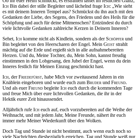
Ob ihr euer Heim schmückt, es erstrahlen lasset im festlichen Glanz,
Ich
Bin dabei der stille Begleiter und lächelnd frage
Ich
: „Wie sieht
es mit deinem Inneren Tempel aus? Schmückst du ihn auch mit den
Gedanken der Liebe, des Segens, des Friedens und des Heils für die
Schöpfung und auch für deine Mitmenschen? Entzündest du durch
viele lichtvolle Gedanken zahlreiche Kerzen in Deinem Inneren?
Sehet,
Ich
komme nicht als Kindlein, sondern als der
Schöpfer
und
Bin begleitet von den Heerscharen der Engel. Mein
Geist
strahlt
mächtig auf die Erde und ergießt sich in alle aufnahmebereiten
Herzen. Und du, Meine Tochter, du, Mein Sohn, kannst freudig
einstimmen in den Lobgesang, den Jubel der Engel, wenn du dein
Inneres festlich für Meinen Einzug geschmückt hast.
Ich
, der
Friedefürst
, habe Mich vor zweitausend Jahren in ein
Knäblein eingeboren und wurde euch zum
Bruder
und
Freund
.
Und als euer
Freund
begleite
Ich
euch durch die kommenden Tage
und freue Mich über eure lichtvollen Gedanken, die ihr in der
Hektik eurer Zeit hinaussendet.
Alljährlich rufe
Ich
euch auf, euch vorzubereiten auf die Weihe der
Weihnacht, und mit jedem Jahr, Meine Freunde, nähert ihr euch
immer mehr Meiner Wiederkunft über den Wolken.
Doch Tag und Stunde ist nicht bestimmt, auch wenn euch noch so
viele Nachrichten diesbezüglich erreichen. Tag und Stunde weiß nur