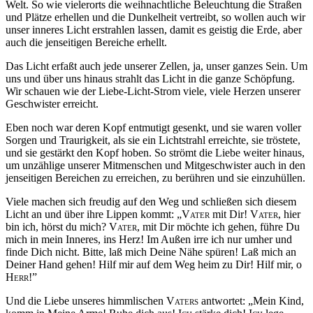
Welt. So wie vielerorts die weihnachtliche Beleuchtung die Straßen
und Plätze erhellen und die Dunkelheit vertreibt, so wollen auch wir
unser inneres Licht erstrahlen lassen, damit es geistig die Erde, aber
auch die jenseitigen Bereiche erhellt.
Das Licht erfaßt auch jede unserer Zellen, ja, unser ganzes Sein. Um
uns und über uns hinaus strahlt das Licht in die ganze Schöpfung.
Wir schauen wie der Liebe-Licht-Strom viele, viele Herzen unserer
Geschwister erreicht.
Eben noch war deren Kopf entmutigt gesenkt, und sie waren voller
Sorgen und Traurigkeit, als sie ein Lichtstrahl erreichte, sie tröstete,
und sie gestärkt den Kopf hoben. So strömt die Liebe weiter hinaus,
um unzählige unserer Mitmenschen und Mitgeschwister auch in den
jenseitigen Bereichen zu erreichen, zu berühren und sie einzuhüllen.
Viele machen sich freudig auf den Weg und schließen sich diesem
Licht an und über ihre Lippen kommt: „
Vater
mit Dir!
Vater
, hier
bin ich, hörst du mich?
Vater
, mit Dir möchte ich gehen, führe Du
mich in mein Inneres, ins Herz! Im Außen irre ich nur umher und
finde Dich nicht. Bitte, laß mich Deine Nähe spüren! Laß mich an
Deiner Hand gehen! Hilf mir auf dem Weg heim zu Dir! Hilf mir, o
Herr
!”
Und die Liebe unseres himmlischen
Vaters
antwortet: „Mein Kind,