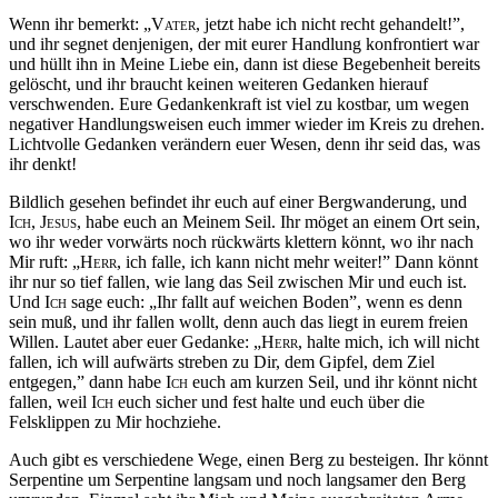
Wenn ihr bemerkt: „
Vater
, jetzt habe ich nicht recht gehandelt!”,
und ihr segnet denjenigen, der mit eurer Handlung konfrontiert war
und hüllt ihn in Meine Liebe ein, dann ist diese Begebenheit bereits
gelöscht, und ihr braucht keinen weiteren Gedanken hierauf
verschwenden. Eure Gedankenkraft ist viel zu kostbar, um wegen
negativer Handlungsweisen euch immer wieder im Kreis zu drehen.
Lichtvolle Gedanken verändern euer Wesen, denn ihr seid das, was
ihr denkt!
Bildlich gesehen befindet ihr euch auf einer Bergwanderung, und
Ich
,
Jesus,
habe euch an Meinem Seil. Ihr möget an einem Ort sein,
wo ihr weder vorwärts noch rückwärts klettern könnt, wo ihr nach
Mir ruft: „
Herr
, ich falle, ich kann nicht mehr weiter!” Dann könnt
ihr nur so tief fallen, wie lang das Seil zwischen Mir und euch ist.
Und
Ich
sage euch: „Ihr fallt auf weichen Boden”, wenn es denn
sein muß, und ihr fallen wollt, denn auch das liegt in eurem freien
Willen. Lautet aber euer Gedanke: „
Herr
, halte mich, ich will nicht
fallen, ich will aufwärts streben zu Dir, dem Gipfel, dem Ziel
entgegen,” dann habe
Ich
euch am kurzen Seil, und ihr könnt nicht
fallen, weil
Ich
euch sicher und fest halte und euch über die
Felsklippen zu Mir hochziehe.
Auch gibt es verschiedene Wege, einen Berg zu besteigen. Ihr könnt
Serpentine um Serpentine langsam und noch langsamer den Berg