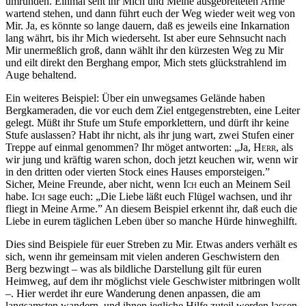
umrunden. Einmal seht ihr Mich und Meine ausgebreiteten Arme
wartend stehen, und dann führt euch der Weg wieder weit weg von
Mir. Ja, es könnte so lange dauern, daß es jeweils eine Inkarnation
lang währt, bis ihr Mich wiederseht. Ist aber eure Sehnsucht nach
Mir unermeßlich groß, dann wählt ihr den kürzesten Weg zu Mir
und eilt direkt den Berghang empor, Mich stets glückstrahlend im
Auge behaltend.
Ein weiteres Beispiel: Über ein unwegsames Gelände haben
Bergkameraden, die vor euch dem Ziel entgegenstrebten, eine Leiter
gelegt. Müßt ihr Stufe um Stufe emporklettern, und dürft ihr keine
Stufe auslassen? Habt ihr nicht, als ihr jung wart, zwei Stufen einer
Treppe auf einmal genommen? Ihr möget antworten: „Ja,
Herr
, als
wir jung und kräftig waren schon, doch jetzt keuchen wir, wenn wir
in den dritten oder vierten Stock eines Hauses emporsteigen.”
Sicher, Meine Freunde, aber nicht, wenn
Ich
euch an Meinem Seil
habe.
Ich
sage euch: „Die Liebe läßt euch Flügel wachsen, und ihr
fliegt in Meine Arme.” An diesem Beispiel erkennt ihr, daß euch die
Liebe in eurem täglichen Leben über so manche Hürde hinweghilft.
Dies sind Beispiele für euer Streben zu Mir. Etwas anders verhält es
sich, wenn ihr gemeinsam mit vielen anderen Geschwistern den
Berg bezwingt – was als bildliche Darstellung gilt für euren
Heimweg, auf dem ihr möglichst viele Geschwister mitbringen wollt
–. Hier werdet ihr eure Wanderung denen anpassen, die am
langsamsten wandern, und ihnen jegliche Hilfe zuteil werden lassen.