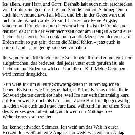
Ich
allein, euer
Herr
und
Gott
. Deshalb laßt euch nicht erschrecken
von Prophezeiungen, die Tag und Stunde nennen! Schmiegt euch
auch hier vertrauensvoll an Mich, und lebt in der Gegenwart und
nicht in der Angst vor der Zukunft!
Ich
schüre keine Ängste,
sondern will Freude in euren Herzen sehen! Es ist die Freude auch
darüber, daß ihr in der Weihnachtszeit oder am Heiligen Abend eure
Lieben beschenkt. Doch denkt auch an die Menschen, denen es auf
Erden nicht so gut geht, denen die Mittel fehlen – jetzt auch in
eurem Land –, um genug zu essen zu haben.
Ihr wandert mit Mir in eine neue Zeit hinein, ihr seid zu neuen Ufern
aufgebrochen, das bedeutet, daß jeder unter euch gerufen ist, als
Lichtbote auf Erden zu wirken. Und dieser Ruf, Meine Getreuen,
wird immer dringlicher.
Nun weiß
Ich
um all eure Schwierigkeiten in eurem täglichen
Leben. Es ist so, wie ihr gesagt habt, daß
Ich
als
Jesus
nicht all die
Schwierigkeiten durchlebt habe, weil
Ich
nur verhältnismäßig kurz
auf Erden weilte, doch als
Gott
und
Vater
Bin
Ich
allgegenwärtig
in jedem von euch und trage eure Last, während ihr nur einen Span
des Kreuzes geschultert habt, auch wenn ihr Mitträger des
Weltenkreuzes sein solltet.
Ich
kenne jedweden Schmerz.
Ich
weiß um das Weh in euren
Herzen.
Ich
weiß um eure Ängste.
Ich
weiß, was euch im Alltag