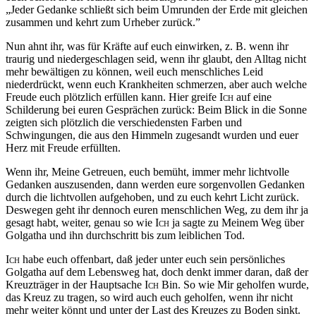
„Jeder Gedanke schließt sich beim Umrunden der Erde mit gleichen
zusammen und kehrt zum Urheber zurück.”
Nun ahnt ihr, was für Kräfte auf euch einwirken, z. B. wenn ihr
traurig und niedergeschlagen seid, wenn ihr glaubt, den Alltag nicht
mehr bewältigen zu können, weil euch menschliches Leid
niederdrückt, wenn euch Krankheiten schmerzen, aber auch welche
Freude euch plötzlich erfüllen kann. Hier greife
Ich
auf eine
Schilderung bei euren Gesprächen zurück: Beim Blick in die Sonne
zeigten sich plötzlich die verschiedensten Farben und
Schwingungen, die aus den Himmeln zugesandt wurden und euer
Herz mit Freude erfüllten.
Wenn ihr, Meine Getreuen, euch bemüht, immer mehr lichtvolle
Gedanken auszusenden, dann werden eure sorgenvollen Gedanken
durch die lichtvollen aufgehoben, und zu euch kehrt Licht zurück.
Deswegen geht ihr dennoch euren menschlichen Weg, zu dem ihr ja
gesagt habt, weiter, genau so wie
Ich
ja sagte zu Meinem Weg über
Golgatha und ihn durchschritt bis zum leiblichen Tod.
Ich
habe euch offenbart, daß jeder unter euch sein persönliches
Golgatha auf dem Lebensweg hat, doch denkt immer daran, daß der
Kreuzträger in der Hauptsache
Ich
Bin. So wie Mir geholfen wurde,
das Kreuz zu tragen, so wird auch euch geholfen, wenn ihr nicht
mehr weiter könnt und unter der Last des Kreuzes zu Boden sinkt.