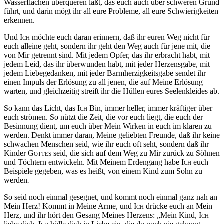
Wasserflächen überqueren läßt, das euch auch über schweren Grund
führt, und darin mögt ihr all eure Probleme, all eure Schwierigkeiten
erkennen.
Und
Ich
möchte euch daran erinnern, daß ihr euren Weg nicht für
euch alleine geht, sondern ihr geht den Weg auch für jene mit, die
von Mir getrennt sind. Mit jedem Opfer, das ihr erbracht habt, mit
jedem Leid, das ihr überwunden habt, mit jeder Herzensgabe, mit
jedem Liebegedanken, mit jeder Barmherzigkeitsgabe sendet ihr
einen Impuls der Erlösung zu all jenen, die auf Meine Erlösung
warten, und gleichzeitig streift ihr die Hüllen eures Seelenkleides ab.
So kann das Licht, das
Ich
Bin, immer heller, immer kräftiger über
euch strömen. So nützt die Zeit, die vor euch liegt, die euch der
Besinnung dient, um euch über Mein Wirken in euch im klaren zu
werden. Denkt immer daran, Meine geliebten Freunde, daß ihr keine
schwachen Menschen seid, wie ihr euch oft seht, sondern daß ihr
Kinder
Gottes
seid, die sich auf dem Weg zu Mir zurück zu Söhnen
und Töchtern entwickeln. Mit Meinem Erdengang habe
Ich
euch
Beispiele gegeben, was es heißt, von einem Kind zum Sohn zu
werden
.
So seid noch einmal gesegnet, und kommt noch einmal ganz nah an
Mein Herz! Kommt in Meine Arme, und
Ich
drücke euch an Mein
Herz, und ihr hört den Gesang Meines Herzens: „Mein Kind,
Ich