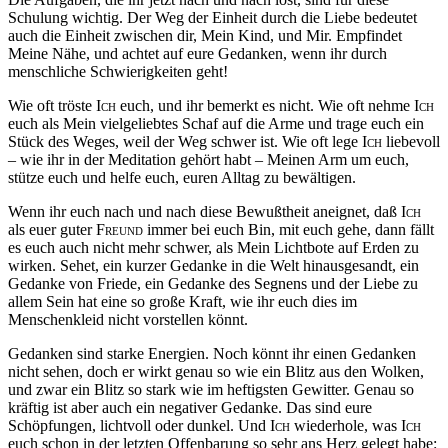
Schulung wichtig. Der Weg der Einheit durch die Liebe bedeutet
auch die Einheit zwischen dir, Mein Kind, und Mir. Empfindet
Meine Nähe, und achtet auf eure Gedanken, wenn ihr durch
menschliche Schwierigkeiten geht!
Wie oft tröste
Ich
euch, und ihr bemerkt es nicht. Wie oft nehme
Ich
euch als Mein vielgeliebtes Schaf auf die Arme und trage euch ein
Stück des Weges, weil der Weg schwer ist. Wie oft lege
Ich
liebevoll
– wie ihr in der Meditation gehört habt – Meinen Arm um euch,
stütze euch und helfe euch, euren Alltag zu bewältigen.
Wenn ihr euch nach und nach diese Bewußtheit aneignet, daß
Ich
als euer guter
Freund
immer bei euch Bin, mit euch gehe, dann fällt
es euch auch nicht mehr schwer, als Mein Lichtbote auf Erden zu
wirken. Sehet, ein kurzer Gedanke in die Welt hinausgesandt, ein
Gedanke von Friede, ein Gedanke des Segnens und der Liebe zu
allem Sein hat eine so große Kraft, wie ihr euch dies im
Menschenkleid nicht vorstellen könnt.
Gedanken sind starke Energien. Noch könnt ihr einen Gedanken
nicht sehen, doch er wirkt genau so wie ein Blitz aus den Wolken,
und zwar ein Blitz so stark wie im heftigsten Gewitter. Genau so
kräftig ist aber auch ein negativer Gedanke. Das sind eure
Schöpfungen, lichtvoll oder dunkel. Und
Ich
wiederhole, was
Ich
euch schon in der letzten Offenbarung so sehr ans Herz gelegt habe: