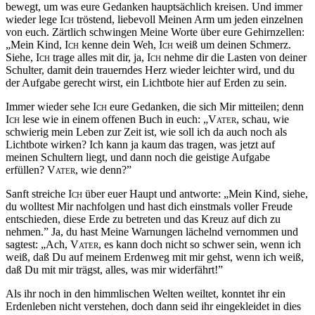
bewegt, um was eure Gedanken hauptsächlich kreisen. Und immer
wieder lege
Ich
tröstend, liebevoll Meinen Arm um jeden einzelnen
von euch. Zärtlich schwingen Meine Worte über eure Gehirnzellen:
„Mein Kind,
Ich
kenne dein Weh,
Ich
weiß um deinen Schmerz.
Siehe,
Ich
trage alles mit dir, ja,
Ich
nehme dir die Lasten von deiner
Schulter, damit dein trauerndes Herz wieder leichter wird, und du
der Aufgabe gerecht wirst, ein Lichtbote hier auf Erden zu sein.
Immer wieder sehe
Ich
eure Gedanken, die sich Mir mitteilen; denn
Ich
lese wie in einem offenen Buch in euch: „
Vater
, schau, wie
schwierig mein Leben zur Zeit ist, wie soll ich da auch noch als
Lichtbote wirken? Ich kann ja kaum das tragen, was jetzt auf
meinen Schultern liegt, und dann noch die geistige Aufgabe
erfüllen?
Vater
, wie denn?”
Sanft streiche
Ich
über euer Haupt und antworte: „Mein Kind, siehe,
du wolltest Mir nachfolgen und hast dich einstmals voller Freude
entschieden, diese Erde zu betreten und das Kreuz auf dich zu
nehmen.” Ja, du hast Meine Warnungen lächelnd vernommen und
sagtest: „Ach,
Vater
, es kann doch nicht so schwer sein, wenn ich
weiß, daß Du auf meinem Erdenweg mit mir gehst, wenn ich weiß,
daß Du mit mir trägst, alles, was mir widerfährt!”
Als ihr noch in den himmlischen Welten weiltet, konntet ihr ein
Erdenleben nicht verstehen, doch dann seid ihr eingekleidet in dies