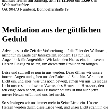
nächstes Treffen am Samstag, dem
19.12.2009
um
15.00
Uhr
Weihnachtsfeier
Ort: 90473 Nürnberg, Bonhoefferstraße 19.
Meditation aus der göttlichen
Geduld
Advent, es ist die Zeit der Vorbereitung auf die Feier der Weihnacht,
nicht nur im Laufe der Jahreszeiten, sondern Tag für Tag,
Augenblick für Augenblick. Wir laden den
Herrn
ein, in unserem
Herzen Einzug zu halten, um dieses zum Erblühen zu bringen.
Leise und still soll es nun in uns werden. Dazu öffnen wir unsere
inneren Augen und geben uns der Ruhe und Stille hin. Wir atmen
Licht ein, und alles, was uns noch bewegt, atmen wir aus. Es ist das
Licht unseres himmlischen
Vaters
, des
Herrn
und
Heilands
, den
wir eingeladen haben, daß
Er
immer bei uns ist und auch jetzt
unsere Herzen erfüllt und uns frei macht.
So schwingen wir uns immer mehr in Seine Liebe ein. Unsere
Herzen werden durch diese Liebe weit, und unser Licht strahlt in die