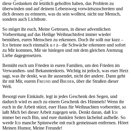
diese Gedanken dir letztlich geholfen haben, das Problem zu
überwinden und auf deinem Lebensweg vorwärtszuschreiten und
dich dessen zu erinnern, was du sein wolltest, nicht nur Mensch,
sondern auch Lichtbote.
So möget ihr euch, Meine Getreuen, in dieser adventlichen
Vorbereitung auf das Heilige Weihnachtsfest immer wieder
bemühen, euren Menschen zu erkennen. Doch ihr sollt nur kurz –
Ich
betone noch einmal:
k u r z
– die Schwäche erkennen und sofort
zu Mir kommen, Mir sie hinlegen und mit dem gleichen Atemzug
Liebe dagegensetzen.
Bemüht euch um Frieden in euren Familien, um den Frieden im
Verwandten- und Bekanntenkreis.
Wichtig ist jedoch, was euer Herz
sagt, was ihr denkt, was ihr aussendet, nicht der andere
. Dann geht
ihr mit Mir, eurem
Freund
und
Bruder,
über die Straßen dieser
Welt.
Besorgt eure Einkäufe, legt in jedes Geschenk den Segen, und
dadurch wird es auch zu einem Geschenk des Himmels! Wenn ihr
euch in die Arbeit stürzt, euer Haus für Weihnachten vorbereitet, so
laßt Mich bei dieser Arbeit zugegen sein. Denkt daran, daß
Ich
immer bei euch Bin, und eure dunklen Seiten lächelnd aufhelle. So
werde
Ich
manche Spinnwebe mit euch gemeinsam entfernen. Höret
Meinen Humor, Meine Freunde!