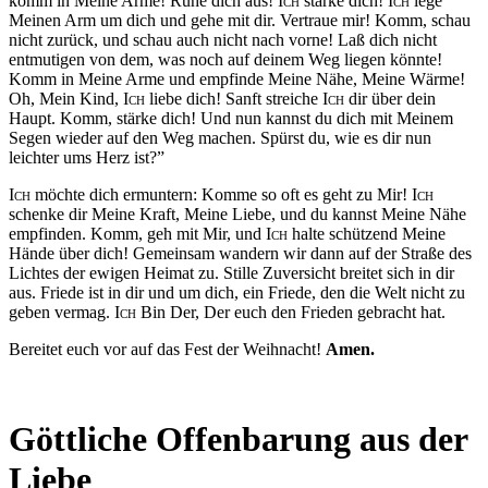
komm in Meine Arme! Ruhe dich aus!
Ich
stärke dich!
Ich
lege
Meinen Arm um dich und gehe mit dir. Vertraue mir! Komm, schau
nicht zurück, und schau auch nicht nach vorne! Laß dich nicht
entmutigen von dem, was noch auf deinem Weg liegen könnte!
Komm in Meine Arme und empfinde Meine Nähe, Meine Wärme!
Oh, Mein Kind,
Ich
liebe dich! Sanft streiche
Ich
dir über dein
Haupt. Komm, stärke dich! Und nun kannst du dich mit Meinem
Segen wieder auf den Weg machen. Spürst du, wie es dir nun
leichter ums Herz ist?”
Ich
möchte dich ermuntern: Komme so oft es geht zu Mir!
Ich
schenke dir Meine Kraft, Meine Liebe, und du kannst Meine Nähe
empfinden. Komm, geh mit Mir, und
Ich
halte schützend Meine
Hände über dich! Gemeinsam wandern wir dann auf der Straße des
Lichtes der ewigen Heimat zu. Stille Zuversicht breitet sich in dir
aus. Friede ist in dir und um dich, ein Friede, den die Welt nicht zu
geben vermag.
Ich
Bin Der, Der euch den Frieden gebracht hat.
Bereitet euch vor auf das Fest der Weihnacht!
Amen.
Göttliche Offenbarung aus der
Liebe