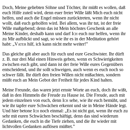
Doch, Meine geliebten Söhne und Töchter, ihr müßt es wollen, daß
euch Hilfe zuteil wird, denn euer freier Wille läßt Mich euch nicht
helfen, und auch die Engel müssen zurücktreten, wenn ihr nicht
wollt, daß euch geholfen wird. Bei allem, was ihr tut, ist der freie
Wille maßgebend; denn das ist Mein höchstes Geschenk an alle
Meine Kinder, deshalb kann und darf
Ich
euch nur helfen, wenn ihr
zu Mir aufblickt und sagt, so wie ihr es in der Meditation gehört
habt: „
Vater
hilf, ich kann nicht mehr weiter!”
Das gleiche gilt aber auch für euch und eure Geschwister. Ihr dürft
z. B. nur drei Mal einen Hinweis geben, wenn es Schwierigkeiten
zwischen euch gibt, und dann ist der freie Wille eures Gegenübers
entscheidend, und ihr sollt schweigen, auch wenn es euch noch so
schwer fällt. Ihr dürft den freien Willen nicht mißachten, sondern
müßt euch an Mein Gebot der Freiheit für jedes Kind halten.
Meine Freunde, das waren jetzt ernste Worte an euch, doch ihr wißt,
daß in den Himmeln die Freude zu Hause ist. Die Freude, auch mit
jedem einzelnen von euch, denn
Ich
sehe, wie ihr euch bemüht, und
wie ihr tapfer eure Schwächen erkennt und sie in Meine Hände legt.
Und hier betone
Ich
noch einmal: „Es ist nicht gut, wenn ihr euch zu
sehr mit euren Schwächen beschäftigt, denn das sind wiederum
Gedanken, die euch in die Tiefe ziehen, und die ihr wieder mit
lichtvollen Gedanken auflösen müßtet.”