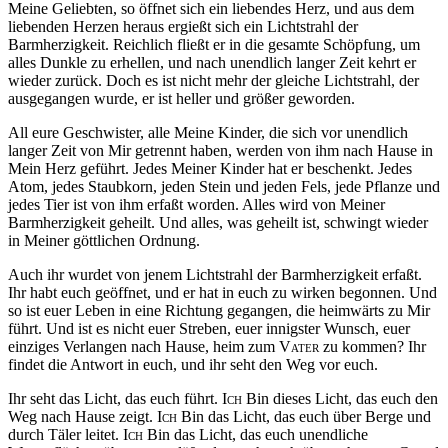
Meine Geliebten, so öffnet sich ein liebendes Herz, und aus dem
liebenden Herzen heraus ergießt sich ein Lichtstrahl der
Barmherzigkeit. Reichlich fließt er in die gesamte Schöpfung, um
alles Dunkle zu erhellen, und nach unendlich langer Zeit kehrt er
wieder zurück. Doch es ist nicht mehr der gleiche Lichtstrahl, der
ausgegangen wurde, er ist heller und größer geworden.
All eure Geschwister, alle Meine Kinder, die sich vor unendlich
langer Zeit von Mir getrennt haben, werden von ihm nach Hause in
Mein Herz geführt. Jedes Meiner Kinder hat er beschenkt. Jedes
Atom, jedes Staubkorn, jeden Stein und jeden Fels, jede Pflanze und
jedes Tier ist von ihm erfaßt worden. Alles wird von Meiner
Barmherzigkeit geheilt. Und alles, was geheilt ist, schwingt wieder
in Meiner göttlichen Ordnung.
Auch ihr wurdet von jenem Lichtstrahl der Barmherzigkeit erfaßt.
Ihr habt euch geöffnet, und er hat in euch zu wirken begonnen. Und
so ist euer Leben in eine Richtung gegangen, die heimwärts zu Mir
führt. Und ist es nicht euer Streben, euer innigster Wunsch, euer
einziges Verlangen nach Hause, heim zum
Vater
zu kommen? Ihr
findet die Antwort in euch, und ihr seht den Weg vor euch.
Ihr seht das Licht, das euch führt.
Ich
Bin dieses Licht, das euch den
Weg nach Hause zeigt.
Ich
Bin das Licht, das euch über Berge und
durch Täler leitet.
Ich
Bin das Licht, das euch unendliche