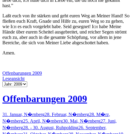
liebe dich,
Ich
hülle dich in Liebe ein, die du noch nie gekannt
hast.”
Laßt euch von ihr stärken und geht euren Weg an Meiner Hand! So
fließen euch Kraft, Gnade und Hilfe zu, euren Weg so zu gehen,
wie
Ich
es euch vorgelebt habe. Seid gesegnet!
Ich
habe Meine
Hände über eurem Scheitel ausgebreitet, und reicher Segen strömt
euch zu, aber auch in die gesamte Schöpfung, vor allem in jene
Bereiche, die sich von Meiner Liebe abgeschottet haben.
Amen.
Offenbarungen 2009
Leseansicht
Offenbarungen 2009
31. Januar, N�rnberg
28. Februar, N�rnberg
28. M�rz,
N�rnberg
25. April, N�rnberg
30. Mai, N�rnberg
27. Juni,
N�rnberg
28. - 30. August, Ruhpolding
26. September,