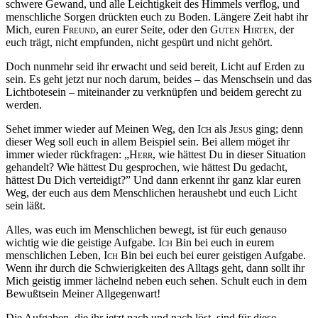
schwere Gewand, und alle Leichtigkeit des Himmels verflog, und
menschliche Sorgen drückten euch zu Boden. Längere Zeit habt ihr
Mich, euren
Freund,
an eurer Seite, oder den
Guten
Hirten
, der
euch trägt, nicht empfunden, nicht gespürt und nicht gehört.
Doch nunmehr seid ihr erwacht und seid bereit, Licht auf Erden zu
sein. Es geht jetzt nur noch darum, beides – das Menschsein und das
Lichtbotesein – miteinander zu verknüpfen und beidem gerecht zu
werden.
Sehet immer wieder auf Meinen Weg, den
Ich
als
Jesus
ging; denn
dieser Weg soll euch in allem Beispiel sein. Bei allem möget ihr
immer wieder rückfragen: „
Herr
, wie hättest Du in dieser Situation
gehandelt? Wie hättest Du gesprochen, wie hättest Du gedacht,
hättest Du Dich verteidigt?” Und dann erkennt ihr ganz klar euren
Weg, der euch aus dem Menschlichen heraushebt und euch Licht
sein läßt.
Alles, was euch im Menschlichen bewegt, ist für euch genauso
wichtig wie die geistige Aufgabe.
Ich
Bin bei euch in eurem
menschlichen Leben,
Ich
Bin bei euch bei eurer geistigen Aufgabe.
Wenn ihr durch die Schwierigkeiten des Alltags geht, dann sollt ihr
Mich geistig immer lächelnd neben euch sehen. Schult euch in dem
Bewußtsein Meiner Allgegenwart!
Die Aufgaben, die ihr jetzt nach und nach löst, sind für diese