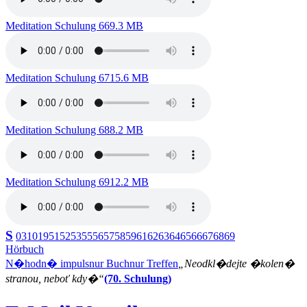
Meditation Schulung 66
9.3 MB
Meditation Schulung 67
15.6 MB
Meditation Schulung 68
8.2 MB
Meditation Schulung 69
12.2 MB
S
03
10
19
51
52
53
55
56
57
58
59
61
62
63
64
65
66
67
68
69
Hörbuch
N�hodn� impuls
nur Buch
nur Treffen
„Neodkl�dejte �kolen�
stranou, neboť kdy�“
(70. Schulung)