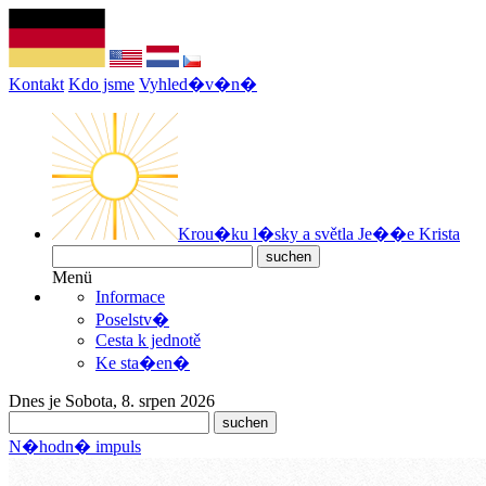
Kontakt
Kdo jsme
Vyhled�v�n�
Krou�ku l�sky a světla Je��e Krista
Menü
Informace
Poselstv�
Cesta k jednotě
Ke sta�en�
Dnes je Sobota, 8. srpen 2026
N�hodn� impuls