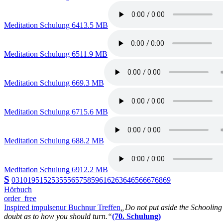
Meditation Schulung 64
13.5 MB
Meditation Schulung 65
11.9 MB
Meditation Schulung 66
9.3 MB
Meditation Schulung 67
15.6 MB
Meditation Schulung 68
8.2 MB
Meditation Schulung 69
12.2 MB
S
03
10
19
51
52
53
55
56
57
58
59
61
62
63
64
65
66
67
68
69
Hörbuch
order_free
Inspired impulse
nur Buch
nur Treffen
„Do not put aside the Schooling B
doubt as to how you should turn.“
(70. Schulung)