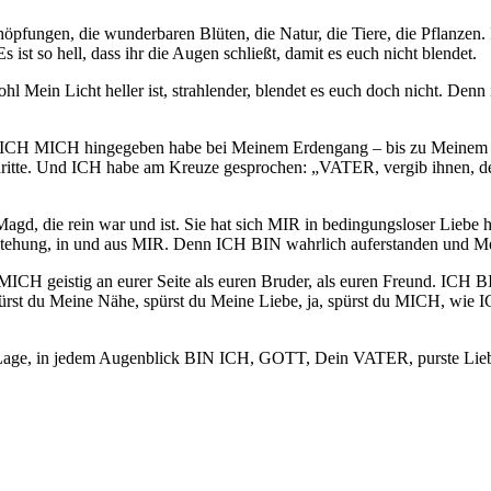
höpfungen, die wunderbaren Blüten, die Natur, die Tiere, die Pflanzen. 
s ist so hell, dass ihr die Augen schließt, damit es euch nicht blendet.
Mein Licht heller ist, strahlender, blendet es euch doch nicht. Denn
– so wie ICH MICH hingegeben habe bei Meinem Erdengang – bis zu Me
hritte. Und ICH habe am Kreuze gesprochen: „VATER, vergib ihnen, de
ie rein war und ist. Sie hat sich MIR in bedingungsloser Liebe h
erstehung, in und aus MIR. Denn ICH BIN wahrlich auferstanden und Me
MICH geistig an eurer Seite als euren Bruder, als euren Freund. ICH 
ürst du Meine Nähe, spürst du Meine Liebe, ja, spürst du MICH, wi
 Lage, in jedem Augenblick BIN ICH, GOTT, Dein VATER, purste Liebe,