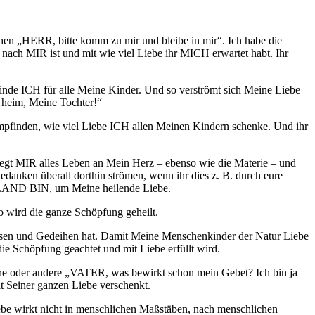
hen „HERR, bitte komm zu mir und bleibe in mir“. Ich habe die
t nach MIR ist und mit wie viel Liebe ihr MICH erwartet habt. Ihr
finde ICH für alle Meine Kinder. Und so verströmt sich Meine Liebe
heim, Meine Tochter!“
mpfinden, wie viel Liebe ICH allen
Meinen
Kindern schenke. Und ihr
Legt MIR alles Leben an Mein Herz – ebenso wie die Materie – und
Gedanken überall dorthin strömen, wenn ihr dies z. B. durch eure
HEILAND BIN, um Meine heilende Liebe.
So wird die ganze Schöpfung geheilt.
achsen und Gedeihen hat. Damit Meine Menschenkinder der Natur Liebe
ie Schöpfung geachtet und mit Liebe erfüllt wird.
 eine oder andere „VATER, was bewirkt schon mein Gebet? Ich bin ja
 Seiner ganzen Liebe verschenkt.
iebe wirkt nicht in menschlichen Maßstäben, nach menschlichen