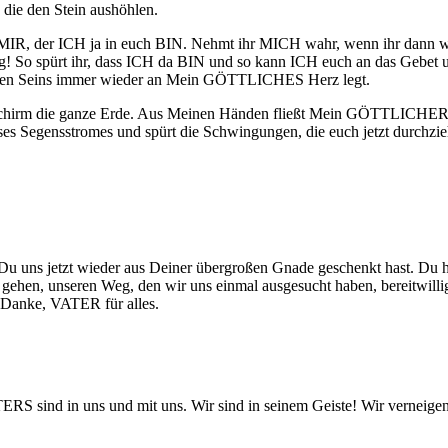
 die den Stein aushöhlen.
MIR, der ICH ja in euch BIN. Nehmt ihr MICH wahr, wenn ihr dann wi
! So spürt ihr, dass ICH da BIN und so kann ICH euch an das Gebet u
allen Seins immer wieder an Mein GÖTTLICHES Herz legt.
hirm die ganze Erde. Aus Meinen Händen fließt Mein GÖTTLICHER Segen
eses Segensstromes und spürt die Schwingungen, die euch jetzt durchzi
uns jetzt wieder aus Deiner übergroßen Gnade geschenkt hast. Du ha
 gehen, unseren Weg, den wir uns einmal ausgesucht haben, bereitwilli
 Danke, VATER für alles.
 sind in uns und mit uns. Wir sind in seinem Geiste! Wir verneig