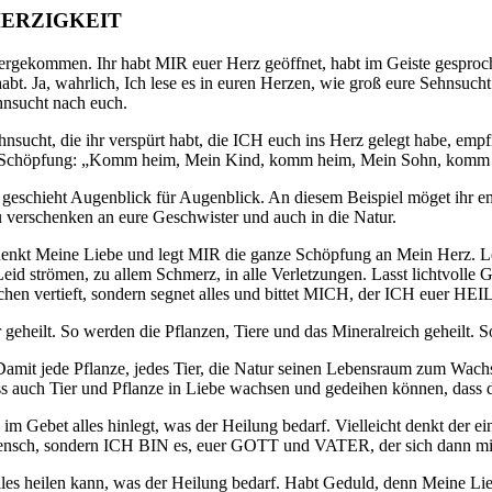
ERZIGKEIT
ergekommen. Ihr habt MIR euer Herz geöffnet, habt im Geiste gesproc
abt. Ja, wahrlich, Ich lese es in euren Herzen, wie groß eure Sehnsuch
hnsucht nach euch.
sucht, die ihr verspürt habt, die ICH euch ins Herz gelegt habe, emp
die Schöpfung: „Komm heim, Mein Kind, komm heim, Mein Sohn, komm 
geschieht Augenblick für Augenblick. An diesem Beispiel möget ihr e
u verschenken an eure Geschwister und auch in die Natur.
schenkt Meine Liebe und legt MIR die ganze Schöpfung an Mein Herz. 
eid strömen, zu allem Schmerz, in alle Verletzungen. Lasst lichtvolle 
achen vertieft, sondern segnet alles und bittet MICH, der ICH euer 
 geheilt. So werden die Pflanzen, Tiere und das Mineralreich geheilt. 
rd. Damit jede Pflanze, jedes Tier, die Natur seinen Lebensraum zum W
ss auch Tier und Pflanze in Liebe wachsen und gedeihen können, dass d
 im Gebet alles hinlegt, was der Heilung bedarf. Vielleicht denkt der
 Mensch, sondern ICH BIN es, euer GOTT und VATER, der sich dann mit
alles heilen kann, was der Heilung bedarf. Habt Geduld, denn Meine L