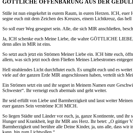
GÖTTLICHE OFFENBARUNG AUS DER GEDUL
Stille ist nun eingekehrt in eurem Raum, in euren Herzen. ICH, e
segne euch mit dem Zeichen des Kreuzes, einem Lichtkreuz, das hell l
So soll euer Weg gesegnet sein. Alle, die sich MIR anschließen, bes
Ja, ICH schenke euch Meine Liebe, die wahre GÖTTLICHE LIEBE, die
denn alles in MIR ist eins.
So setzt auch jetzt ein Strömen Meiner Liebe ein. ICH bitte euch, öf
allem, was sich jetzt noch dem Fließen Meines Liebestromes entgegens
Hell strahlendes Licht durchflutet euch. Es umgibt euch und es weit
viele auf der ganzen Erde MIR angeschlossen haben, verteilt sich Mei
Ein Strömen setzt ein und ihr segnet in Meinem Namen eure Geschwiste
Schwester“. Ihr verneigt euch abermals und geht weiter.
Ihr seid erfüllt von Liebe und Barmherzigkeit und lasst weiter Me
euer ganzes Sein verströme ICH MICH.
So liegen Städte und Länder vor euch, ja, ganze Kontinente, und ihr
Hunger und Krankheit, legt ihr MIR ans Herz. Ihr betet: „O gütiger 
Barmherzigkeit und berühre alle Deine Kinder, ja, uns alle, dass wir 
kann, hin zum Lichtvollen.“