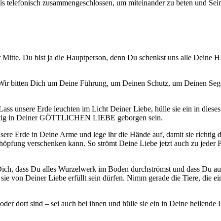
is telefonisch zusammengeschlossen, um miteinander zu beten und Se
itte. Du bist ja die Hauptperson, denn Du schenkst uns alle Deine
t. Wir bitten Dich um Deine Führung, um Deinen Schutz, um Deinen Seg
ss unsere Erde leuchten im Licht Deiner Liebe, hülle sie ein in dieses L
 richtig in Deiner GÖTTLICHEN LIEBE geborgen sein.
sere Erde in Deine Arme und lege ihr die Hände auf, damit sie richt
chöpfung verschenken kann. So strömt Deine Liebe jetzt auch zu jeder P
n Dich, dass Du alles Wurzelwerk im Boden durchströmst und dass Du auc
sie von Deiner Liebe erfüllt sein dürfen. Nimm gerade die Tiere, die ei
 dort sind – sei auch bei ihnen und hülle sie ein in Deine heilende Li