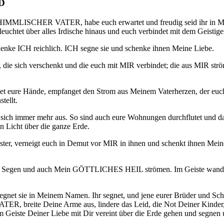
D
uer HIMMLISCHER VATER, habe euch erwartet und freudig seid ihr in M
euchtet über alles Irdische hinaus und euch verbindet mit dem Geistig
chenke ICH reichlich. ICH segne sie und schenke ihnen Meine Liebe.
 sich verschenkt und die euch mit MIR verbindet; die aus MIR ström
fnet eure Hände, empfanget den Strom aus Meinem Vaterherzen, der euch
tellt.
et sich immer mehr aus. So sind auch eure Wohnungen durchflutet und 
n Licht über die ganze Erde.
r, verneigt euch in Demut vor MIR in ihnen und schenkt ihnen Meinen F
inen Segen und auch Mein GÖTTLICHES HEIL strömen. Im Geiste wandert 
 segnet sie in Meinem Namen. Ihr segnet, und jene eurer Brüder und Sc
VATER, breite Deine Arme aus, lindere das Leid, die Not Deiner Kinde
im Geiste Deiner Liebe mit Dir vereint über die Erde gehen und segnen u