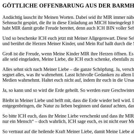
GÖTTLICHE OFFENBARUNG AUS DER BARMH
Andächtig lauscht ihr Meinen Worten. Dabei seid ihr MIR immer näh
Sehnsucht gespürt, die ihr in diese Einladung an MICH hineingelegt h
habt MIR damit große Freude bereitet, denn auch ICH BIN voller Se
Und so beschenke ICH euch jetzt mit Meiner Allgegenwart. Diese Sehn
und berührt die Herzen Meiner Kinder, und Mein Ruf hallt durch 
Groß ist die Freude, wenn Meine Kinder MIR ihre Herzen öffnen. Es 
alle seid eingeladen, Meine Liebe, die ICH euch schenke, ebenfalls z
Alles sehnt sich nach Meiner Liebe – die ganze Schöpfung. Ja, ver
segnet alles, was ihr wahrnehmt. Lasst lichtvolle Gedanken zu allem L
Medien wahrnehmt. Haltet euch nicht auf, indem ihr euch in die Urs
Ja, so kann und so wird die Erde geheilt. So werden eure Geschwister
Bleibt in Meiner Liebe und helft mit, dass die Erde wieder heil wi
entgegenbringen, die Natur zu lieben beginnen und darauf achten, da
So bitte ICH euch, dass ihr Meine Liebe verschenkt und dass ihr MIR
nur ein Mensch“ – doch wahrlich, ICH sage euch, es ist nicht euer
So vertraut auf die heilende Kraft Meiner Liebe, damit Meine Liebe 