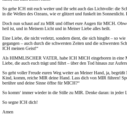
So gehe ICH mit euch weiter und ihr seht auch das Lichtvolle: die Sc
in die Wellen des Ozeans, wie er glitzert und funkelt im Sonnenlicht. E
Doch nun schaut auf zu MIR und öffnet eure Augen für MICH. Obwohl 
heil ist, und in Meinem Licht und in Meiner Liebe alles heilt.
Eine Liebe, die nicht verletzt, sondern dient, die sich hingibt 
gegangen – auch durch
die schwersten Zeiten und die schwersten Sc
ICH meinen Geist!“
Als HIMMLISCHER VATER, habe ICH MICH eingeboren in eine Magd, d
Liebe, die auch euch trägt und führt – über den Tod hinaus zur Auf
So geht voller Freude euren Weg weiter an Meiner Hand, ja, begrüßt 
Kind, komm, reiche MIR deine Hand. Lass dich von MIR führen! Sp
berühre und deine Sinne öffne für MICH?“
So komm‘ immer wieder in die Stille zu MIR. Denke daran: in jeder
So segne ICH dich!
Amen