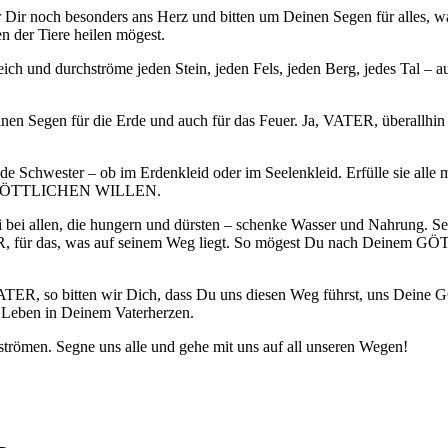
 Dir noch besonders ans Herz und bitten um Deinen Segen für alles, was
n der Tiere heilen mögest.
ch und durchströme jeden Stein, jeden Fels, jeden Berg, jedes Tal – au
inen Segen für die Erde und auch für das Feuer. Ja, VATER, überallhin h
jede Schwester – ob im Erdenkleid oder im Seelenkleid. Erfülle sie all
inem GÖTTLICHEN WILLEN.
i bei allen, die hungern und dürsten – schenke Wasser und Nahrung. Sei
ATER, für das, was auf seinem Weg liegt. So mögest Du nach Deinem
VATER, so bitten wir Dich, dass Du uns diesen Weg führst, uns Dei
 Leben in Deinem Vaterherzen.
 strömen. Segne uns alle und gehe mit uns auf all unseren Wegen!