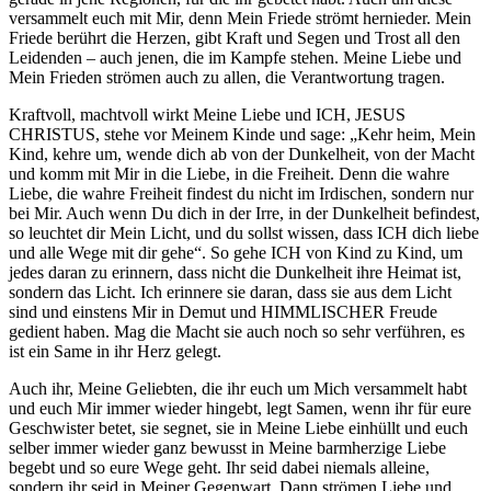
versammelt euch mit Mir, denn Mein Friede strömt hernieder. Mein
Friede berührt die Herzen, gibt Kraft und Segen und Trost all den
Leidenden – auch jenen, die im Kampfe stehen. Meine Liebe und
Mein Frieden strömen auch zu allen, die Verantwortung tragen.
Kraftvoll, machtvoll wirkt Meine Liebe und ICH, JESUS
CHRISTUS, stehe vor Meinem Kinde und sage: „Kehr heim, Mein
Kind, kehre um, wende dich ab von der Dunkelheit, von der Macht
und komm mit Mir in die Liebe, in die Freiheit. Denn die wahre
Liebe, die wahre Freiheit findest du nicht im Irdischen, sondern nur
bei Mir. Auch wenn Du dich in der Irre, in der Dunkelheit befindest,
so leuchtet dir Mein Licht, und du sollst wissen, dass ICH dich liebe
und alle Wege mit dir gehe“. So gehe ICH von Kind zu Kind, um
jedes daran zu erinnern, dass nicht die Dunkelheit ihre Heimat ist,
sondern das Licht. Ich erinnere sie daran, dass sie aus dem Licht
sind und einstens Mir in Demut und HIMMLISCHER Freude
gedient haben. Mag die Macht sie auch noch so sehr verführen, es
ist ein Same in ihr Herz gelegt.
Auch ihr, Meine Geliebten, die ihr euch um Mich versammelt habt
und euch Mir immer wieder hingebt, legt Samen, wenn ihr für eure
Geschwister betet, sie segnet, sie in Meine Liebe einhüllt und euch
selber immer wieder ganz bewusst in Meine barmherzige Liebe
begebt und so eure Wege geht. Ihr seid dabei niemals alleine,
sondern ihr seid in Meiner Gegenwart. Dann strömen Liebe und