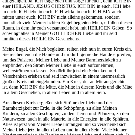
aufgefangen. Ja, ICH trage euch und sorge für euch, denn ICH BIN
euer HEILAND, JESUS CHRISTUS. ICH BIN in euch. ICH lebe
in euch. ICH liebe in euch. ICH wirke in euch. ICH BIN auch
mitten unter euch. ICH BIN nicht alleine gekommen, sondern
unendlich viele Meiner lichten Engel begleiten Mich, erfüllen diesen
Raum, in dem ihr euch versammelt habt, mit HEILIGEN Gaben. So
schwingt alles in Meiner GÖTTLICHEN Liebe und ihr seid
inmitten dieses HEILIGEN Geschehens.
Meine Engel, die Mich begleiten, reihen sich nun in euren Kreis ein.
Sie reichen euch die Hände und ihr dürft gerne die Hände ergreifen,
um das Pulsieren Meiner Liebe und Meiner Barmherzigkeit zu
empfinden, den Strom Meiner Liebe in euch aufzunehmen,
weiterströmen zu lassen. So dürft ihr jetzt ein Schenken und
Verschenken erleben und seid inzwischen in einem unermesslich
großen Kreis mit eingebunden. Ein Kreis, der an Mir ausgerichtet
ist, denn ICH BIN die Mitte, die Mitte in diesem Kreis und die Mitte
in allem Geschehen, in allem Leben und in allem Sein.
Aus diesem Kreis ergießen sich Ströme der Liebe und der
Barmherzigkeit zur Erde, in die Schöpfung, zu allen Meinen
Kindern, zu allen Geschöpfen, zu den Tieren und Pflanzen, zu den
Naturwesen, auch in alle Materie, in alle Energien, in alle Sphären.
Alles ist jetzt von Meiner Liebe umfangen und so verschenkt sich
Meine Liebe jetzt in allem Leben und in allem Sein. Viele Meiner