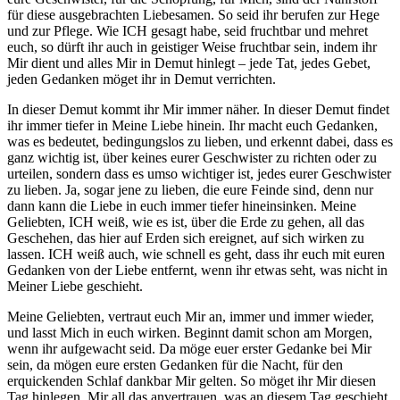
für diese ausgebrachten Liebesamen. So seid ihr berufen zur Hege
und zur Pflege. Wie ICH gesagt habe, seid fruchtbar und mehret
euch, so dürft ihr auch in geistiger Weise fruchtbar sein, indem ihr
Mir dient und alles Mir in Demut hinlegt – jede Tat, jedes Gebet,
jeden Gedanken möget ihr in Demut verrichten.
In dieser Demut kommt ihr Mir immer näher. In dieser Demut findet
ihr immer tiefer in Meine Liebe hinein. Ihr macht euch Gedanken,
was es bedeutet, bedingungslos zu lieben, und erkennt dabei, dass es
ganz wichtig ist, über keines eurer Geschwister zu richten oder zu
urteilen, sondern dass es umso wichtiger ist, jedes eurer Geschwister
zu lieben. Ja, sogar jene zu lieben, die eure Feinde sind, denn nur
dann kann die Liebe in euch immer tiefer hineinsinken. Meine
Geliebten, ICH weiß, wie es ist, über die Erde zu gehen, all das
Geschehen, das hier auf Erden sich ereignet, auf sich wirken zu
lassen. ICH weiß auch, wie schnell es geht, dass ihr euch mit euren
Gedanken von der Liebe entfernt, wenn ihr etwas seht, was nicht in
Meiner Liebe geschieht.
Meine Geliebten, vertraut euch Mir an, immer und immer wieder,
und lasst Mich in euch wirken. Beginnt damit schon am Morgen,
wenn ihr aufgewacht seid. Da möge euer erster Gedanke bei Mir
sein, da mögen eure ersten Gedanken für die Nacht, für den
erquickenden Schlaf dankbar Mir gelten. So möget ihr Mir diesen
Tag hinlegen, Mir all das anvertrauen, was an diesem Tag geschieht