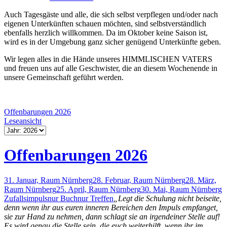
Auch Tagesgäste und alle, die sich selbst verpflegen und/oder nach
eigenen Unterkünften schauen möchten, sind selbstverständlich
ebenfalls herzlich willkommen. Da im Oktober keine Saison ist,
wird es in der Umgebung ganz sicher genügend Unterkünfte geben.
Wir legen alles in die Hände unseres HIMMLISCHEN VATERS
und freuen uns auf alle Geschwister, die an diesem Wochenende in
unsere Gemeinschaft geführt werden.
Offenbarungen 2026
Leseansicht
Offenbarungen 2026
31. Januar, Raum Nürnberg
28. Februar, Raum Nürnberg
28. März,
Raum Nürnberg
25. April, Raum Nürnberg
30. Mai, Raum Nürnberg
Zufallsimpuls
nur Buch
nur Treffen
„Legt die Schulung nicht beiseite,
denn wenn ihr aus euren inneren Bereichen den Impuls empfanget,
sie zur Hand zu nehmen, dann schlagt sie an irgendeiner Stelle auf!
Es wird genau die Stelle sein, die euch weiterhilft, wenn ihr im