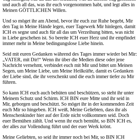
und auch all das, was ihr euch vorgenommen habt, und legt alles in
Meinen GÖTTLICHEN Willen.
Und so möget ihr am Abend, bevor ihr euch zur Ruhe begebt, Mir
den Tag in Meine Hände legen, euer Tagewerk Mir hinlegen, damit
ICH es segne und auch für all das um Verzeihung bitten, was nicht
in Liebe geschehen ist. So bereite ICH euer Herz und ihr empfindet
immer mehr in Meine bedingungslose Liebe hinein.
Seid mit euren Gedanken während des Tages immer wieder bei Mir:
„VATER, mit Dir!“ Wenn ihr über die Medien diese oder jene
Nachricht vernehmt, verbindet euch mit Mir und bittet um Meinen
Segen, um Meine Liebe, um Meine Heilkräfte, damit es Gedanken
der Liebe sind, die ihr verschenkt und die euch immer tiefer zu Mir
führen.
So kann ICH euch auch behüten und beschützen, so steht ihr unter
Meinem Schutz und Schirm. ICH BIN eure Mitte und ihr seid in
Mir, geborgen und beschützt. So möget ihr in der kommenden Zeit
euch Mir so hingeben. ICH weiß, Meine Geliebten, dass ihr als
Menschenkinder hier auf der Erde nicht vollkommen seid. Doch
euer Bemühen zählt. Und wenn ihr euch bemüht, so BIN ICH es,
der alles zur Vollendung führt und der euer Werk krönt.
Meine Geliebten, so seid ihr immer noch bei Mir, so BIN ICH