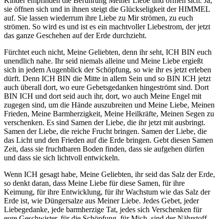
Kinder empfinden die Berührung Meiner Liebe und öffnen sich. Ja,
sie öffnen sich und in ihnen steigt die Glückseligkeit der HIMMEL
auf. Sie lassen wiederrum ihre Liebe zu Mir strömen, zu euch
strömen. So wird es und ist es ein machtvoller Liebestrom, der jetzt
das ganze Geschehen auf der Erde durchzieht.
Fürchtet euch nicht, Meine Geliebten, denn ihr seht, ICH BIN euch
unendlich nahe. Ihr seid niemals alleine und Meine Liebe ergießt
sich in jedem Augenblick der Schöpfung, so wie ihr es jetzt erleben
dürft. Denn ICH BIN die Mitte in allem Sein und so BIN ICH jetzt
auch überall dort, wo eure Gebetsgedanken hingeströmt sind. Dort
BIN ICH und dort seid auch ihr, dort, wo auch Meine Engel mit
zugegen sind, um die Hände auszubreiten und Meine Liebe, Meinen
Frieden, Meine Barmherzigkeit, Meine Heilkräfte, Meinen Segen zu
verschenken. Es sind Samen der Liebe, die ihr jetzt mit ausbringt.
Samen der Liebe, die reiche Frucht bringen. Samen der Liebe, die
das Licht und den Frieden auf die Erde bringen. Gebt diesen Samen
Zeit, dass sie fruchtbaren Boden finden, dass sie aufgehen dürfen
und dass sie sich lichtvoll entwickeln.
Wenn ICH gesagt habe, Meine Geliebten, ihr seid das Salz der Erde,
so denkt daran, dass Meine Liebe für diese Samen, für ihre
Keimung, für ihre Entwicklung, für ihr Wachstum wie das Salz der
Erde ist, wie Düngersalze aus Meiner Liebe. Jedes Gebet, jeder
Liebegedanke, jede barmherzige Tat, jedes sich Verschenken für
eure Geschwister, für die Schöpfung, für Mich, sind der Nährstoff