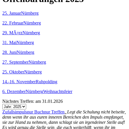
25. Januar
Nürnberg
22. Februar
Nürnberg
29. MÃ¤rz
Nürnberg
31. Mai
Nürnberg
28. Juni
Nürnberg
27. September
Nürnberg
25. Oktober
Nürnberg
14.-16. November
Ruhpolding
6. Dezember
Nürnberg
Weihnachtsfeier
Nächstes Treffen: am 31.01.2026
Zufallsimpuls
nur Buch
nur Treffen
„Legt die Schulung nicht beiseite,
denn wenn ihr aus euren inneren Bereichen den Impuls empfanget,
sie zur Hand zu nehmen, dann schlagt sie an irgendeiner Stelle auf!
Es wird genau die Stelle sein, die euch weiterhilft, wenn ihr im