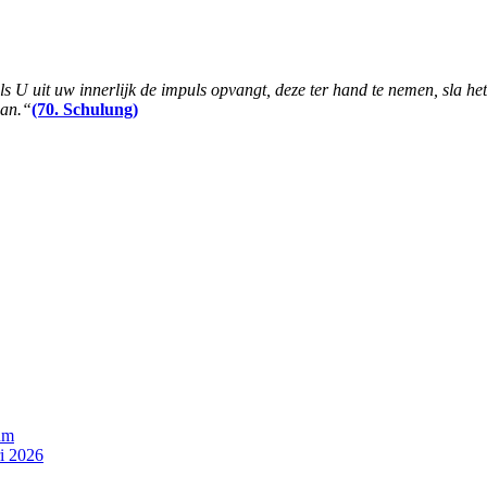
als U uit uw innerlijk de impuls opvangt, deze ter hand te nemen, sla he
aan.“
(70. Schulung)
um
i 2026