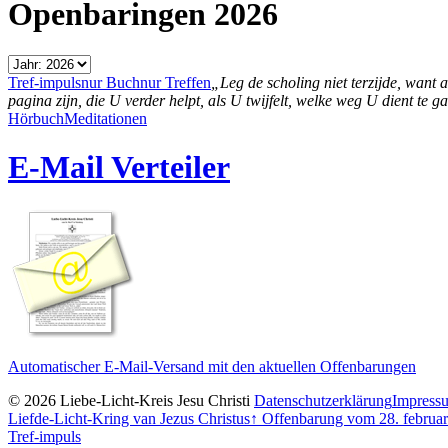
Openbaringen 2026
Tref-impuls
nur Buch
nur Treffen
„Leg de scholing niet terzijde, want 
pagina zijn, die U verder helpt, als U twijfelt, welke weg U dient te g
Hörbuch
Meditationen
E-Mail Verteiler
Automatischer E-Mail-Versand mit den aktuellen Offenbarungen
© 2026 Liebe-Licht-Kreis Jesu Christi
Datenschutzerklärung
Impress
Liefde-Licht-Kring van Jezus Christus
↑
Offenbarung vom 28. februar
Tref-impuls