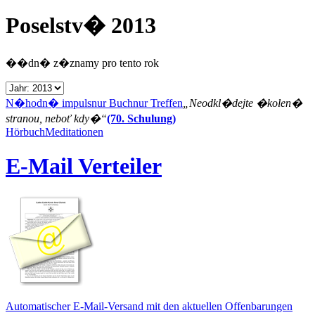
Poselstv� 2013
��dn� z�znamy pro tento rok
N�hodn� impuls
nur Buch
nur Treffen
„Neodkl�dejte �kolen�
stranou, neboť kdy�“
(70. Schulung)
Hörbuch
Meditationen
E-Mail Verteiler
Automatischer E-Mail-Versand mit den aktuellen Offenbarungen