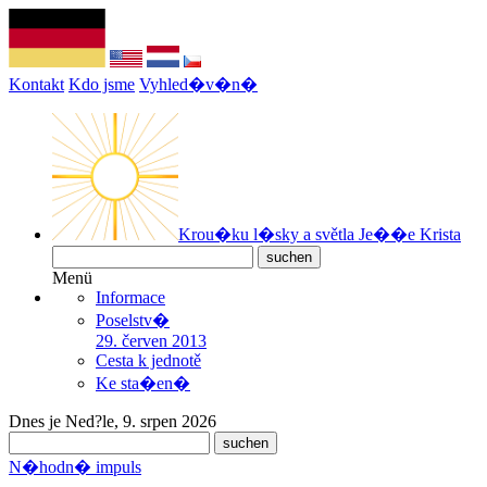
Kontakt
Kdo jsme
Vyhled�v�n�
Krou�ku l�sky a světla Je��e Krista
Menü
Informace
Poselstv�
29. červen 2013
Cesta k jednotě
Ke sta�en�
Dnes je Ned?le, 9. srpen 2026
N�hodn� impuls