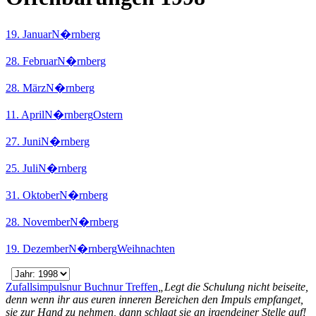
19. Januar
N�rnberg
28. Februar
N�rnberg
28. März
N�rnberg
11. April
N�rnberg
Ostern
27. Juni
N�rnberg
25. Juli
N�rnberg
31. Oktober
N�rnberg
28. November
N�rnberg
19. Dezember
N�rnberg
Weihnachten
Zufallsimpuls
nur Buch
nur Treffen
„Legt die Schulung nicht beiseite,
denn wenn ihr aus euren inneren Bereichen den Impuls empfanget,
sie zur Hand zu nehmen, dann schlagt sie an irgendeiner Stelle auf!