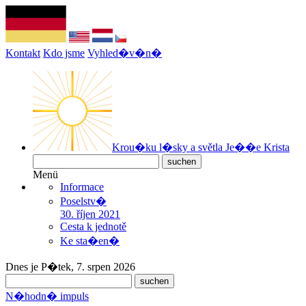
Kontakt
Kdo jsme
Vyhled�v�n�
Krou�ku l�sky a světla Je��e Krista
Menü
Informace
Poselstv�
30. říjen 2021
Cesta k jednotě
Ke sta�en�
Dnes je P�tek, 7. srpen 2026
N�hodn� impuls