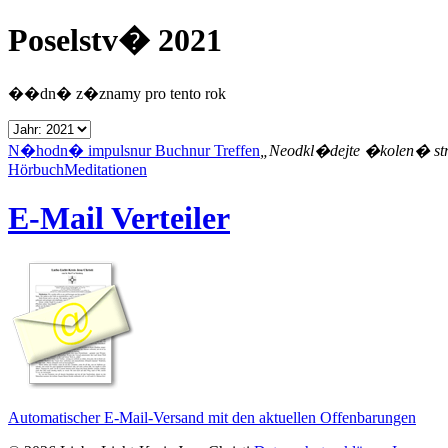
Poselstv� 2021
��dn� z�znamy pro tento rok
N�hodn� impuls
nur Buch
nur Treffen
„Neodkl�dejte �kolen� st
Hörbuch
Meditationen
E-Mail Verteiler
Automatischer E-Mail-Versand mit den aktuellen Offenbarungen