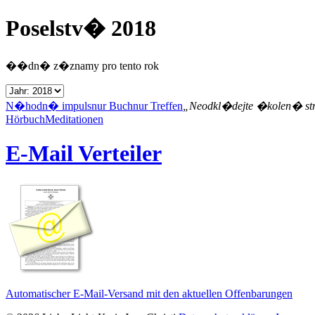
Poselstv� 2018
��dn� z�znamy pro tento rok
N�hodn� impuls
nur Buch
nur Treffen
„Neodkl�dejte �kolen� st
Hörbuch
Meditationen
E-Mail Verteiler
Automatischer E-Mail-Versand mit den aktuellen Offenbarungen