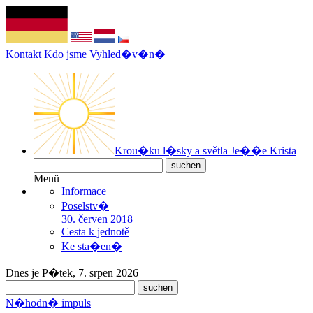
Kontakt
Kdo jsme
Vyhled�v�n�
Krou�ku l�sky a světla Je��e Krista
Menü
Informace
Poselstv�
30. červen 2018
Cesta k jednotě
Ke sta�en�
Dnes je P�tek, 7. srpen 2026
N�hodn� impuls