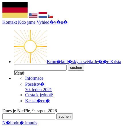
Kontakt
Kdo jsme
Vyhled�v�n�
Krou�ku l�sky a světla Je��e Krista
Menü
Informace
Poselstv�
30. leden 2021
Cesta k jednotě
Ke sta�en�
Dnes je Ned?le, 9. srpen 2026
N�hodn� impuls