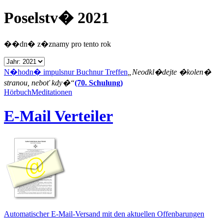
Poselstv� 2021
��dn� z�znamy pro tento rok
N�hodn� impuls
nur Buch
nur Treffen
„Neodkl�dejte �kolen�
stranou, neboť kdy�“
(70. Schulung)
Hörbuch
Meditationen
E-Mail Verteiler
Automatischer E-Mail-Versand mit den aktuellen Offenbarungen