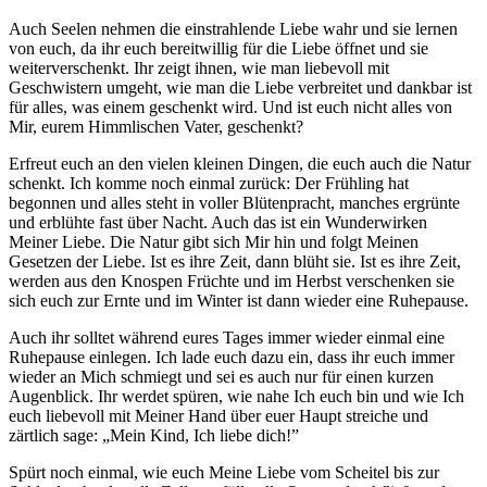
Auch Seelen nehmen die einstrahlende Liebe wahr und sie lernen
von euch, da ihr euch bereitwillig für die Liebe öffnet und sie
weiterverschenkt. Ihr zeigt ihnen, wie man liebevoll mit
Geschwistern umgeht, wie man die Liebe verbreitet und dankbar ist
für alles, was einem geschenkt wird. Und ist euch nicht alles von
Mir, eurem Himmlischen
Vater
, geschenkt?
Erfreut euch an den vielen kleinen Dingen, die euch auch die Natur
schenkt.
Ich
komme noch einmal zurück: Der Frühling hat
begonnen und alles steht in voller Blütenpracht, manches ergrünte
und erblühte fast über Nacht. Auch das ist ein Wunderwirken
Meiner Liebe. Die Natur gibt sich Mir hin und folgt Meinen
Gesetzen der Liebe. Ist es ihre Zeit, dann blüht sie. Ist es ihre Zeit,
werden aus den Knospen Früchte und im Herbst verschenken sie
sich euch zur Ernte und im Winter ist dann wieder eine Ruhepause.
Auch ihr solltet während eures Tages immer wieder einmal eine
Ruhepause einlegen.
Ich
lade euch dazu ein, dass ihr euch immer
wieder an Mich schmiegt und sei es auch nur für einen kurzen
Augenblick. Ihr werdet spüren, wie nahe
Ich
euch bin und wie
Ich
euch liebevoll mit Meiner Hand über euer Haupt streiche und
zärtlich sage: „Mein Kind,
Ich
liebe dich!”
Spürt noch einmal, wie euch Meine Liebe vom Scheitel bis zur