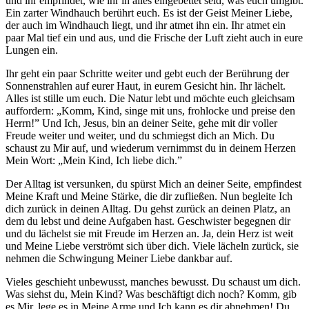
und ihr empfindet, wie ihr in alles eingebettet seid, was euch umgibt.
Ein zarter Windhauch berührt euch. Es ist der
Geist
Meiner Liebe,
der auch im Windhauch liegt, und ihr atmet ihn ein. Ihr atmet ein
paar Mal tief ein und aus, und die Frische der Luft zieht auch in eure
Lungen ein.
Ihr geht ein paar Schritte weiter und gebt euch der Berührung der
Sonnenstrahlen auf eurer Haut, in eurem Gesicht hin. Ihr lächelt.
Alles ist stille um euch. Die Natur lebt und möchte euch gleichsam
auffordern: „Komm, Kind, singe mit uns, frohlocke und preise den
Herrn
!” Und
Ich
,
Jesus,
bin an deiner Seite, gehe mit dir voller
Freude weiter und weiter, und du schmiegst dich an Mich. Du
schaust zu Mir auf, und wiederum vernimmst du in deinem Herzen
Mein
Wort
: „Mein Kind,
Ich
liebe dich.”
Der Alltag ist versunken, du spürst Mich an deiner Seite, empfindest
Meine Kraft und Meine Stärke, die dir zufließen. Nun begleite
Ich
dich zurück in deinen Alltag. Du gehst zurück an deinen Platz, an
dem du lebst und deine Aufgaben hast. Geschwister begegnen dir
und du lächelst sie mit Freude im Herzen an. Ja, dein Herz ist weit
und Meine Liebe verströmt sich über dich. Viele lächeln zurück, sie
nehmen die Schwingung Meiner Liebe dankbar auf.
Vieles geschieht unbewusst, manches bewusst. Du schaust um dich.
Was siehst du, Mein Kind? Was beschäftigt dich noch? Komm, gib
es Mir, lege es in Meine Arme und
Ich
kann es dir abnehmen! Du