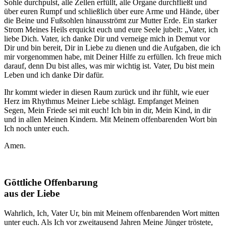
Sohle durchpulst, alle Zellen erfüllt, alle Organe durchfließt und
über euren Rumpf und schließlich über eure Arme und Hände, über
die Beine und Fußsohlen hinausströmt zur Mutter Erde. Ein starker
Strom Meines Heils erquickt euch und eure Seele jubelt: „
Vater
, ich
liebe Dich.
Vater
, ich danke Dir und verneige mich in Demut vor
Dir und bin bereit, Dir in Liebe zu dienen und die Aufgaben, die ich
mir vorgenommen habe, mit Deiner Hilfe zu erfüllen. Ich freue mich
darauf, denn Du bist alles, was mir wichtig ist.
Vater
, Du bist mein
Leben und ich danke Dir dafür.
Ihr kommt wieder in diesen Raum zurück und ihr fühlt, wie euer
Herz im Rhythmus Meiner Liebe schlägt. Empfanget Meinen
Segen, Mein Friede sei mit euch!
Ich
bin in dir, Mein Kind, in dir
und in allen Meinen Kindern. Mit Meinem offenbarenden
Wort
bin
Ich
noch unter euch.
Amen.
Göttliche Offenbarung
aus der Liebe
Wahrlich,
Ich
,
Vater
Ur
, bin mit Meinem offenbarenden
Wort
mitten
unter euch. Als
Ich
vor zweitausend Jahren Meine Jünger tröstete,