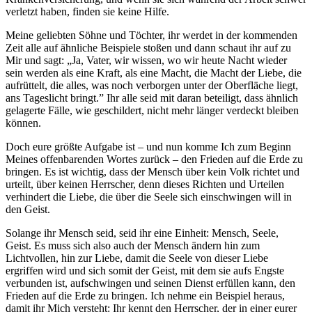
verletzt haben, finden sie keine Hilfe.
Meine geliebten Söhne und Töchter, ihr werdet in der kommenden
Zeit alle auf ähnliche Beispiele stoßen und dann schaut ihr auf zu
Mir und sagt: „Ja,
Vater
, wir wissen, wo wir heute Nacht wieder
sein werden als eine Kraft, als eine Macht, die Macht der Liebe, die
aufrüttelt, die alles, was noch verborgen unter der Oberfläche liegt,
ans Tageslicht bringt.” Ihr alle seid mit daran beteiligt, dass ähnlich
gelagerte Fälle, wie geschildert, nicht mehr länger verdeckt bleiben
können.
Doch eure größte Aufgabe ist – und nun komme
Ich
zum Beginn
Meines offenbarenden
Wortes
zurück – den Frieden auf die Erde zu
bringen. Es ist wichtig, dass der Mensch über kein Volk richtet und
urteilt, über keinen Herrscher, denn dieses Richten und Urteilen
verhindert die Liebe, die über die Seele sich einschwingen will in
den Geist.
Solange ihr Mensch seid, seid ihr eine Einheit: Mensch, Seele,
Geist. Es muss sich also auch der Mensch ändern hin zum
Lichtvollen, hin zur Liebe, damit die Seele von dieser Liebe
ergriffen wird und sich somit der Geist, mit dem sie aufs Engste
verbunden ist, aufschwingen und seinen Dienst erfüllen kann, den
Frieden auf die Erde zu bringen.
Ich
nehme ein Beispiel heraus,
damit ihr Mich versteht: Ihr kennt den Herrscher, der in einer eurer