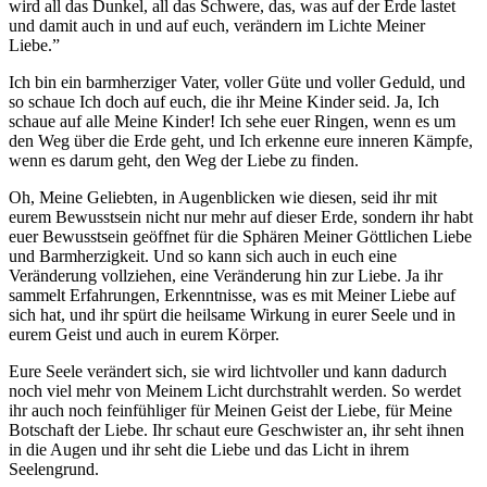
wird all das Dunkel, all das Schwere, das, was auf der Erde lastet
und damit auch in und auf euch, verändern im Lichte Meiner
Liebe.”
Ich
bin ein barmherziger
Vater
, voller Güte und voller Geduld, und
so schaue
Ich
doch auf euch, die ihr Meine Kinder seid. Ja,
Ich
schaue auf alle Meine Kinder!
Ich
sehe euer Ringen, wenn es um
den Weg über die Erde geht, und
Ich
erkenne eure inneren Kämpfe,
wenn es darum geht, den Weg der Liebe zu finden.
Oh, Meine Geliebten, in Augenblicken wie diesen, seid ihr mit
eurem Bewusstsein nicht nur mehr auf dieser Erde, sondern ihr habt
euer Bewusstsein geöffnet für die Sphären Meiner Göttlichen Liebe
und Barmherzigkeit. Und so kann sich auch in euch eine
Veränderung vollziehen, eine Veränderung hin zur Liebe. Ja ihr
sammelt Erfahrungen, Erkenntnisse, was es mit Meiner Liebe auf
sich hat, und ihr spürt die heilsame Wirkung in eurer Seele und in
eurem Geist und auch in eurem Körper.
Eure Seele verändert sich, sie wird lichtvoller und kann dadurch
noch viel mehr von Meinem Licht durchstrahlt werden. So werdet
ihr auch noch feinfühliger für Meinen
Geist
der Liebe, für Meine
Botschaft der Liebe. Ihr schaut eure Geschwister an, ihr seht ihnen
in die Augen und ihr seht die Liebe und das Licht in ihrem
Seelengrund.