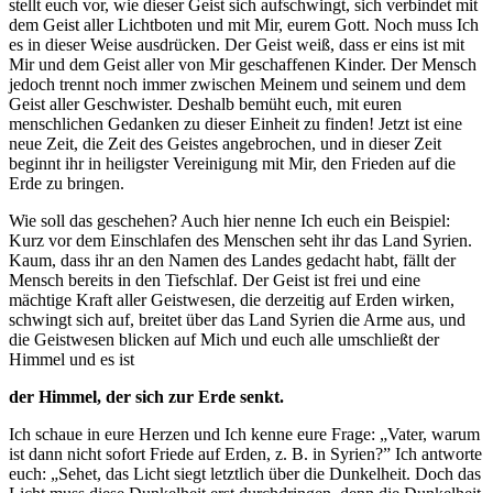
stellt euch vor, wie dieser Geist sich aufschwingt, sich verbindet mit
dem Geist aller Lichtboten und mit Mir, eurem
Gott.
Noch muss
Ich
es in dieser Weise ausdrücken. Der Geist weiß, dass er eins ist mit
Mir und dem Geist aller von Mir geschaffenen Kinder. Der Mensch
jedoch trennt noch immer zwischen Meinem und seinem und dem
Geist aller Geschwister. Deshalb bemüht euch, mit euren
menschlichen Gedanken zu dieser Einheit zu finden! Jetzt ist eine
neue Zeit, die Zeit des Geistes angebrochen, und in dieser Zeit
beginnt ihr in heiligster Vereinigung mit Mir, den Frieden auf die
Erde zu bringen.
Wie soll das geschehen? Auch hier nenne
Ich
euch ein Beispiel:
Kurz vor dem Einschlafen des Menschen seht ihr das Land Syrien.
Kaum, dass ihr an den Namen des Landes gedacht habt, fällt der
Mensch bereits in den Tiefschlaf. Der Geist ist frei und eine
mächtige Kraft aller Geistwesen, die derzeitig auf Erden wirken,
schwingt sich auf, breitet über das Land Syrien die Arme aus, und
die Geistwesen blicken auf Mich und euch alle umschließt der
Himmel und es ist
der Himmel, der sich zur Erde senkt.
Ich
schaue in eure Herzen und
Ich
kenne eure Frage: „
Vater
, warum
ist dann nicht sofort Friede auf Erden, z. B. in Syrien?”
Ich
antworte
euch: „Sehet, das Licht siegt letztlich über die Dunkelheit. Doch das