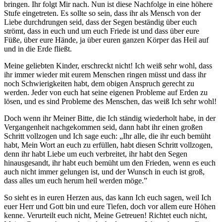
bringen. Ihr folgt Mir nach. Nun ist diese Nachfolge in eine höhere
Stufe eingetreten. Es sollte so sein, dass ihr als Mensch von der
Liebe durchdrungen seid, dass der Segen beständig über euch
strömt, dass in euch und um euch Friede ist und dass über eure
Füße, über eure Hände, ja über euren ganzen Körper das Heil auf
und in die Erde fließt.
Meine geliebten Kinder, erschreckt nicht!
Ich
weiß sehr wohl, dass
ihr immer wieder mit eurem Menschen ringen müsst und dass ihr
noch Schwierigkeiten habt, dem obigen Anspruch gerecht zu
werden. Jeder von euch hat seine eigenen Probleme auf Erden zu
lösen, und es sind Probleme des Menschen, das weiß
Ich
sehr wohl!
Doch wenn ihr Meiner Bitte, die
Ich
ständig wiederholt habe, in der
Vergangenheit nachgekommen seid, dann habt ihr einen großen
Schritt vollzogen und
Ich
sage euch: „Ihr alle, die ihr euch bemüht
habt, Mein
Wort
an euch zu erfüllen, habt diesen Schritt vollzogen,
denn ihr habt Liebe um euch verbreitet, ihr habt den Segen
hinausgesandt, ihr habt euch bemüht um den Frieden, wenn es euch
auch nicht immer gelungen ist, und der Wunsch in euch ist groß,
dass alles um euch herum heil werden möge.”
So sieht es in euren Herzen aus, das kann
Ich
euch sagen, weil
Ich
euer
Herr
und
Gott
bin und eure Tiefen, doch vor allem eure Höhen
kenne. Verurteilt euch nicht, Meine Getreuen! Richtet euch nicht,