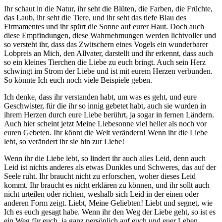
Ihr schaut in die Natur, ihr seht die Blüten, die Farben, die Früchte,
das Laub, ihr seht die Tiere, und ihr seht das tiefe Blau des
Firmamentes und ihr spürt die Sonne auf eurer Haut. Doch auch
diese Empfindungen, diese Wahrnehmungen werden lichtvoller und
so versteht ihr, dass das Zwitschern eines Vogels ein wunderbarer
Lobpreis an Mich, den Allvater, darstellt und ihr erkennt, dass auch
so ein kleines Tierchen die Liebe zu euch bringt. Auch sein Herz
schwingt im Strom der Liebe und ist mit eurem Herzen verbunden.
So könnte
Ich
euch noch viele Beispiele geben.
Ich
denke, dass ihr verstanden habt, um was es geht, und eure
Geschwister, für die ihr so innig gebetet habt, auch sie wurden in
ihrem Herzen durch eure Liebe berührt, ja sogar in fernen Ländern.
Auch hier scheint jetzt Meine Liebesonne viel heller als noch vor
euren Gebeten. Ihr könnt die Welt verändern! Wenn ihr die Liebe
lebt, so verändert ihr sie hin zur Liebe!
Wenn ihr die Liebe lebt, so lindert ihr auch alles Leid, denn auch
Leid ist nichts anderes als etwas Dunkles und Schweres, das auf der
Seele ruht. Ihr braucht nicht zu erforschen, woher dieses Leid
kommt. Ihr braucht es nicht erklären zu können, und ihr sollt auch
nicht urteilen oder richten, weshalb sich Leid in der einen oder
anderen Form zeigt. Liebt, Meine Geliebten! Liebt und segnet, wie
Ich
es euch gesagt habe. Wenn ihr den Weg der Liebe geht, so ist es
ein Weg für euch, ja ganz persönlich auf euch und euer Leben