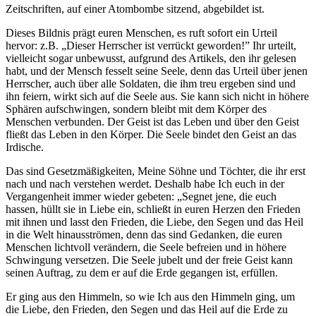
Zeitschriften, auf einer Atombombe sitzend, abgebildet ist.
Dieses Bildnis prägt euren Menschen, es ruft sofort ein Urteil
hervor: z.B. „Dieser Herrscher ist verrückt geworden!” Ihr urteilt,
vielleicht sogar unbewusst, aufgrund des Artikels, den ihr gelesen
habt, und der Mensch fesselt seine Seele, denn das Urteil über jenen
Herrscher, auch über alle Soldaten, die ihm treu ergeben sind und
ihn feiern, wirkt sich auf die Seele aus. Sie kann sich nicht in höhere
Sphären aufschwingen, sondern bleibt mit dem Körper des
Menschen verbunden. Der Geist ist das Leben und über den Geist
fließt das Leben in den Körper. Die Seele bindet den Geist an das
Irdische.
Das sind Gesetzmäßigkeiten, Meine Söhne und Töchter, die ihr erst
nach und nach verstehen werdet. Deshalb habe
Ich
euch in der
Vergangenheit immer wieder gebeten: „Segnet jene, die euch
hassen, hüllt sie in Liebe ein, schließt in euren Herzen den Frieden
mit ihnen und lasst den Frieden, die Liebe, den Segen und das Heil
in die Welt hinausströmen, denn das sind Gedanken, die euren
Menschen lichtvoll verändern, die Seele befreien und in höhere
Schwingung versetzen. Die Seele jubelt und der freie Geist kann
seinen Auftrag, zu dem er auf die Erde gegangen ist, erfüllen.
Er ging aus den Himmeln, so wie
Ich
aus den Himmeln ging, um
die Liebe, den Frieden, den Segen und das Heil auf die Erde zu