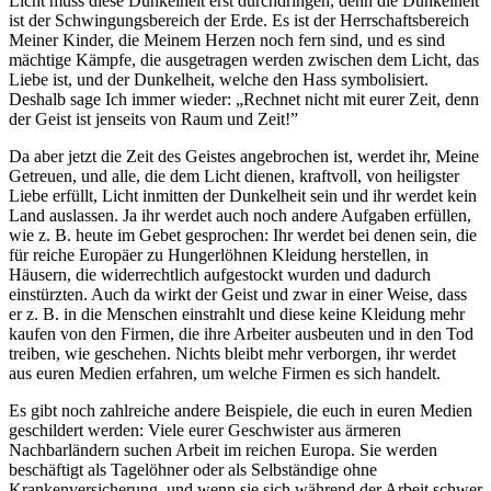
Licht muss diese Dunkelheit erst durchdringen, denn die Dunkelheit
ist der Schwingungsbereich der Erde. Es ist der Herrschaftsbereich
Meiner Kinder, die Meinem Herzen noch fern sind, und es sind
mächtige Kämpfe, die ausgetragen werden zwischen dem Licht, das
Liebe ist, und der Dunkelheit, welche den Hass symbolisiert.
Deshalb sage
Ich
immer wieder: „Rechnet nicht mit eurer Zeit, denn
der Geist ist jenseits von Raum und Zeit!”
Da aber jetzt die Zeit des Geistes angebrochen ist, werdet ihr, Meine
Getreuen, und alle, die dem Licht dienen, kraftvoll, von heiligster
Liebe erfüllt, Licht inmitten der Dunkelheit sein und ihr werdet kein
Land auslassen. Ja ihr werdet auch noch andere Aufgaben erfüllen,
wie z. B. heute im Gebet gesprochen: Ihr werdet bei denen sein, die
für reiche Europäer zu Hungerlöhnen Kleidung herstellen, in
Häusern, die widerrechtlich aufgestockt wurden und dadurch
einstürzten. Auch da wirkt der Geist und zwar in einer Weise, dass
er z. B. in die Menschen einstrahlt und diese keine Kleidung mehr
kaufen von den Firmen, die ihre Arbeiter ausbeuten und in den Tod
treiben, wie geschehen. Nichts bleibt mehr verborgen, ihr werdet
aus euren Medien erfahren, um welche Firmen es sich handelt.
Es gibt noch zahlreiche andere Beispiele, die euch in euren Medien
geschildert werden: Viele eurer Geschwister aus ärmeren
Nachbarländern suchen Arbeit im reichen Europa. Sie werden
beschäftigt als Tagelöhner oder als Selbständige ohne
Krankenversicherung, und wenn sie sich während der Arbeit schwer