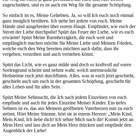
zugeschnitten, und es ist auch ein Weg für die gesamte Schöpfung.
So einfach ist es, Meine Geliebten. Ja, so will
Ich
euch noch einmal
ganz inniglich berühren.
Ich
stehe bei jedem von euch, Meine
Hände sind ausgebreitet über eurem Haupt. Empfindet, wie euch der
Strom der Liebe durchpulst! Spürt das Feuer der Liebe, wie es euch
erwärmt! Spürt Meine Barmherzigkeit, die euch weit und
empfänglich machen möchte für Meine Liebe und Meinen Frieden,
welche euch den Weg bereiten möchten auch dafür, dass ihr
vergeben, verzeihen und auch verstehen könnt.
Spürt das Licht, wie es ganz milde und doch so kraftvoll auf euren
Seelengrund scheint und nehmt wahr, welch unermessliche
Heilströme euch jetzt durchfluten. Alles, was in euch jetzt geschieht,
geschieht auch um euch in der gesamten Schöpfung, geschieht für
alles Leben und für alles Sein.
Spürt Meine Sehnsucht, die
Ich
nach jedem Einzelnen von euch
empfinde und auch für jedes Einzelne Meiner Kinder. Ein tiefes
Sehnen ist es, das aus Meinem geöffneten
Vaterherzen
nun zu euch
strömt. Hört Meine Stimme, hört sie in eurem Herzen: „Mein Kind,
Mein Kind,
Ich
liebe dich!
Ich
sehne Mich nach dir! Komm jetzt an
Mein Herz und lass dich an Mein Herz drücken und empfinde den
Augenblick der Liebe!