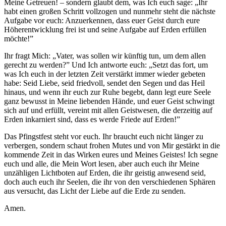
Meine Getreuen! – sondern glaubt dem, was
Ich
euch sage: „Ihr
habt einen großen Schritt vollzogen und nunmehr steht die nächste
Aufgabe vor euch: Anzuerkennen, dass euer Geist durch eure
Höherentwicklung frei ist und seine Aufgabe auf Erden erfüllen
möchte!”
Ihr fragt Mich: „
Vater
, was sollen wir künftig tun, um dem allen
gerecht zu werden?” Und
Ich
antworte euch: „Setzt das fort, um
was
Ich
euch in der letzten Zeit verstärkt immer wieder gebeten
habe: Seid Liebe, seid friedvoll, sendet den Segen und das Heil
hinaus, und wenn ihr euch zur Ruhe begebt, dann legt eure Seele
ganz bewusst in Meine liebenden Hände, und euer Geist schwingt
sich auf und erfüllt, vereint mit allen Geistwesen, die derzeitig auf
Erden inkarniert sind, dass es werde Friede auf Erden!”
Das Pfingstfest steht vor euch. Ihr braucht euch nicht länger zu
verbergen, sondern schaut frohen Mutes und von Mir gestärkt in die
kommende Zeit in das Wirken eures und Meines
Geistes
!
Ich
segne
euch und alle, die Mein
Wort
lesen, aber auch euch ihr Meine
unzähligen Lichtboten auf Erden, die ihr geistig anwesend seid,
doch auch euch ihr Seelen, die ihr von den verschiedenen Sphären
aus versucht, das Licht der Liebe auf die Erde zu senden.
Amen.