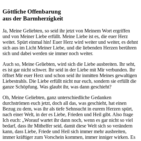
Göttliche Offenbarung
aus der Barmherzigkeit
Ja,
Meine Geliebten, so seid ihr jetzt von Meinem
Wort
ergriffen
und von Meiner Liebe erfüllt. Meine Liebe ist es, die euer Herz
weitet. Spürt einmal hin! Euer Herz wird weiter und weiter, es dehnt
sich aus im Licht Meiner Liebe, und die liebenden Herzen berühren
sich und dabei werden sie immer noch weiter.
Auch so, Meine Geliebten, wird sich die Liebe ausbreiten. Ihr seht,
es ist gar nicht schwer. Ihr seid in der Liebe mit Mir verbunden. Ihr
öffnet Mir euer Herz und schon seid ihr inmitten Meines gewaltigen
Liebestrahls. Die Liebe erfüllt nicht nur euch, sondern sie erfüllt die
ganze Schöpfung. Was glaubt ihr, was dann geschieht?
Oh, Meine Geliebten, ganz unterschiedliche Gedanken
durchströmen euch jetzt, doch all das, was geschieht, hat einen
Bezug zu dem, was ihr als tiefe Sehnsucht in eurem Herzen spürt,
nach einer Welt, in der es Liebe, Frieden und Heil gibt. Also frage
Ich
euch: „Worauf wartet ihr dann noch, wenn es gar nicht so viel
bedarf, dass ihr Mithelfer seid, damit diese Welt sich so verändern
kann, dass Liebe, Friede und Heil sich immer mehr ausbreiten,
immer kräftiger zum Vorschein kommen, immer inniger wirken. Es