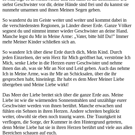
siehst Geschwister vor dir, deine Hände sind frei und du kannst sie
nunmehr umarmen und ihnen Meinen Segen geben.
So wanderst du im Geiste weiter und weiter und kommst dabei in
die verschiedensten Regionen, ja Länder dieser Erde. Ganze Völker
segnest du und nimmst immer wieder Geschwister an deine Hand.
Manche legst du Mir in Meine Arme: „
Vater
, bitte hilf Du!” Immer
mehr Meiner Kinder schließen sich an.
So wandere
Ich
über diese Erde durch dich, Mein Kind. Durch
jeden Einzelnen, der sein Herz für Mich geöffnet hat, verströme
Ich
Mich, senke Liebe in die Herzen eurer Geschwister und nehme
ihnen das ab, was sie Mir an Not und Leid geben. Auch das nehme
Ich
in Meine Arme, was ihr Mir an Schicksalen, über die ihr
gesprochen habt, hineinlegt. Ihr habt es dem Meer Meiner Liebe
übergeben und Meine Liebe wirkt!
Das Meer der Liebe breitet sich über die ganze Erde aus. Meine
Liebe ist wie die wärmenden Sonnenstrahlen und unzählige eurer
Geschwister werden von ihnen berührt. Manche erwachen und
fühlen ein Sehnen in ihren Herzen. Andere schreiten beglückt
weiter, obwohl sie eben noch traurig waren. Die Traurigkeit ist
verflogen, die Sorge, der Kummer in den Hintergrund getreten,
denn Meine Liebe hat sie in ihren Herzen berührt und viele aus allen
Bereichen schauen auf euch.