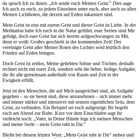
da sprach
Ich
zu ihnen: „
Ich
sende euch Meinen
Geist
.” Dies sage
Ich
auch zu euch, zu jedem Einzelnen unter euch, aber auch zu allen
Meinen Lichtboten, die derzeit auf Erden inkarniert sind.
Mein
Geist
ist eins mit eurem Geist und dieser Geist ist Liebe. In der
Meditation habe
Ich
euch in die Natur geführt, eure Seelen sind Mir
gefolgt, doch euer Geist hat sich bereits aufgeschwungen zu Mir,
denn er weiß: Großes geschieht in der kommenden Zeit! Der
vereinigte Geist aller Meiner Boten des Lichtes wird letztlich den
Frieden auf Erden bringen.
Doch Geist ist zeitlos, Meine geliebten Söhne und Töchter, deshalb
rechnet nicht mit eurer Zeit, sondern seht die hehre, heilige Aufgabe,
die ihr alle gemeinsam außerhalb von Raum und Zeit in der
Ewigkeit erfüllt.
Jetzt ist den Menschen, die auf Mich ausgerichtet sind, als Aufgabe
gegeben – so sie bereit sind, diese anzunehmen – sich immer mehr
und immer stärker und intensiver mit seinem eigentlichen Sein, dem
Geist, zu verbinden. Ein Beispiel sei euch aufgezeigt: Ihr begebt
euch am Abend zur Ruhe. Kurz vor dem Einschlafen sagt ihr
vielleicht noch: „
Vater
, in Deine Hände lege ich meinen Menschen
und meine Seele – mein Geist ruht in Dir.”
Bleibt bei diesem letzten Wort: „Mein Geist ruht in Dir” stehen und