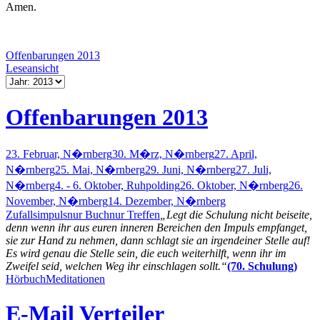
Amen.
Offenbarungen 2013
Leseansicht
Offenbarungen 2013
23. Februar, N�rnberg
30. M�rz, N�rnberg
27. April,
N�rnberg
25. Mai, N�rnberg
29. Juni, N�rnberg
27. Juli,
N�rnberg
4. - 6. Oktober, Ruhpolding
26. Oktober, N�rnberg
26.
November, N�rnberg
14. Dezember, N�rnberg
Zufallsimpuls
nur Buch
nur Treffen
„Legt die Schulung nicht beiseite,
denn wenn ihr aus euren inneren Bereichen den Impuls empfanget,
sie zur Hand zu nehmen, dann schlagt sie an irgendeiner Stelle auf!
Es wird genau die Stelle sein, die euch weiterhilft, wenn ihr im
Zweifel seid, welchen Weg ihr einschlagen sollt.“
(70. Schulung)
Hörbuch
Meditationen
E-Mail Verteiler