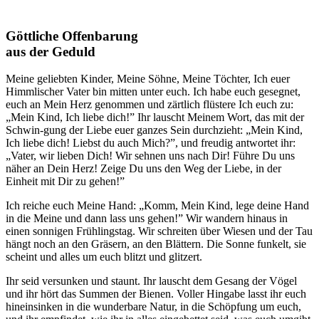
Göttliche Offenbarung
aus der Geduld
Meine geliebten Kinder, Meine Söhne, Meine Töchter,
Ich
euer
Himmlischer
Vater
bin mitten unter euch.
Ich
habe euch gesegnet,
euch an Mein Herz genommen und zärtlich flüstere
Ich
euch zu:
„Mein Kind,
Ich
liebe dich!” Ihr lauscht Meinem
Wort
, das mit der
Schwin-gung der Liebe euer ganzes Sein durchzieht: „Mein Kind,
Ich
liebe dich! Liebst du auch Mich?”, und freudig antwortet ihr:
„
Vater
, wir lieben Dich! Wir sehnen uns nach Dir! Führe Du uns
näher an Dein Herz! Zeige Du uns den Weg der Liebe, in der
Einheit mit Dir zu gehen!”
Ich
reiche euch Meine Hand: „Komm, Mein Kind, lege deine Hand
in die Meine und dann lass uns gehen!” Wir wandern hinaus in
einen sonnigen Frühlingstag. Wir schreiten über Wiesen und der Tau
hängt noch an den Gräsern, an den Blättern. Die Sonne funkelt, sie
scheint und alles um euch blitzt und glitzert.
Ihr seid versunken und staunt. Ihr lauscht dem Gesang der Vögel
und ihr hört das Summen der Bienen. Voller Hingabe lasst ihr euch
hineinsinken in die wunderbare Natur, in die Schöpfung um euch,