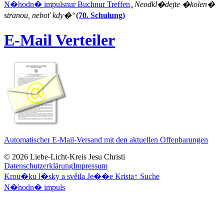
N�hodn� impuls
nur Buch
nur Treffen
„Neodkl�dejte �kolen�
stranou, neboť kdy�“
(70. Schulung)
E-Mail Verteiler
Automatischer E-Mail-Versand mit den aktuellen Offenbarungen
© 2026 Liebe-Licht-Kreis Jesu Christi
Datenschutzerklärung
Impressum
Krou�ku l�sky a světla Je��e Krista
↑
Suche
N�hodn� impuls