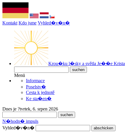
Kontakt
Kdo jsme
Vyhled�v�n�
Krou�ku l�sky a světla Je��e Krista
Menü
Informace
Poselstv�
Cesta k jednotě
Ke sta�en�
Dnes je ?tvrtek, 6. srpen 2026
N�hodn� impuls
Vyhled�v�n�