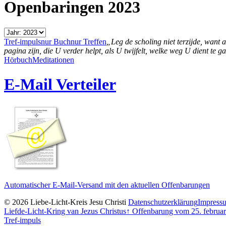
Openbaringen 2023
Tref-impuls
nur Buch
nur Treffen
„Leg de scholing niet terzijde, want 
pagina zijn, die U verder helpt, als U twijfelt, welke weg U dient te g
Hörbuch
Meditationen
E-Mail Verteiler
Automatischer E-Mail-Versand mit den aktuellen Offenbarungen
© 2026 Liebe-Licht-Kreis Jesu Christi
Datenschutzerklärung
Impress
Liefde-Licht-Kring van Jezus Christus
↑
Offenbarung vom 25. februar
Tref-impuls