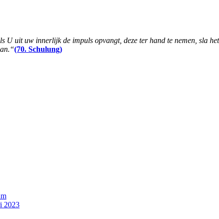
als U uit uw innerlijk de impuls opvangt, deze ter hand te nemen, sla he
aan.“
(70. Schulung)
um
i 2023