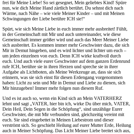
frei für Meine Liebe! So sei gesegnet, Mein geliebtes Kind! Spüre
nun, wie dich Meine Hand zärtlich berührt. Du sehnst dich nach
Wärme, nach Nähe – wie viele Meiner Kinder – und mit Meinen
Schwingungen der Liebe berühre ICH sie!“
Spürt, wie sich Meine Liebe in euch immer mehr ausbreitet! Fühlt,
in der Gemeinschaft mit Mir und auch untereinander, wie diese
Gemeinschaft immer größer wird und auch das Meer Meiner Liebe
sich ausbreitet. Es kommen immer mehr Geschwister dazu, die sich
Mir in Demut hingeben, und es wird lichter und lichter um euch –
um jeden einzelnen von euch. Denn ICH wirke kraftvoll durch
euch. Und auch viele eurer Geschwister auf dem ganzen Erdenrund
rufe ICH, berühre sie in ihren Herzen und spreche sie in ihrer
Aufgabe als Lichtboten, als Meine Werkzeuge an, dass sie sich
erinnern, was sie sich einst für diesen Erdengang vorgenommen
haben: Licht zu sein und Mir in Demut und Liebe zu dienen, sich
Mir hinzugeben! Immer mehr folgen nun diesem Ruf.
Und es ist auch so, wenn ein Kind sich an Mein VATERHERZ
lehnt und sagt „VATER, hier bin ich, wirke Du über mich, VATER,
Dein Heil, Dein Segen in die Schöpfung“, sind unzählige Eurer
Geschwister, die mit Mir verbunden sind, gleichzeitig vereint mit
euch. Sie sind eingebettet in Meinen Liebestrom und dieser
verströmt sich. So geschieht Heilung auf eurer Mutter Erde, Heilung
auch in Meiner Schöpfung. Das Licht Meiner Liebe breitet sich aus,