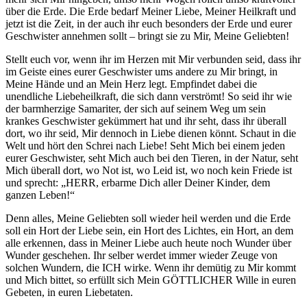
über die Erde. Die Erde bedarf Meiner Liebe, Meiner Heilkraft und
jetzt ist die Zeit, in der auch ihr euch besonders der Erde und eurer
Geschwister annehmen sollt – bringt sie zu Mir, Meine Geliebten!
Stellt euch vor, wenn ihr im Herzen mit Mir verbunden seid, dass ihr
im Geiste eines eurer Geschwister ums andere zu Mir bringt, in
Meine Hände und an Mein Herz legt. Empfindet dabei die
unendliche Liebeheilkraft, die sich dann verströmt! So seid ihr wie
der barmherzige Samariter, der sich auf seinem Weg um sein
krankes Geschwister gekümmert hat und ihr seht, dass ihr überall
dort, wo ihr seid, Mir dennoch in Liebe dienen könnt. Schaut in die
Welt und hört den Schrei nach Liebe! Seht Mich bei einem jeden
eurer Geschwister, seht Mich auch bei den Tieren, in der Natur, seht
Mich überall dort, wo Not ist, wo Leid ist, wo noch kein Friede ist
und sprecht: „HERR, erbarme Dich aller Deiner Kinder, dem
ganzen Leben!“
Denn alles, Meine Geliebten soll wieder heil werden und die Erde
soll ein Hort der Liebe sein, ein Hort des Lichtes, ein Hort, an dem
alle erkennen, dass in Meiner Liebe auch heute noch Wunder über
Wunder geschehen. Ihr selber werdet immer wieder Zeuge von
solchen Wundern, die ICH wirke. Wenn ihr demütig zu Mir kommt
und Mich bittet, so erfüllt sich Mein GÖTTLICHER Wille in euren
Gebeten, in euren Liebetaten.