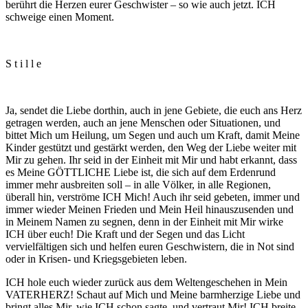
berührt die Herzen eurer Geschwister – so wie auch jetzt. ICH
schweige einen Moment.
S t i l l e
Ja, sendet die Liebe dorthin, auch in jene Gebiete, die euch ans Herz
getragen werden, auch an jene Menschen oder Situationen, und
bittet Mich um Heilung, um Segen und auch um Kraft, damit Meine
Kinder gestützt und gestärkt werden, den Weg der Liebe weiter mit
Mir zu gehen. Ihr seid in der Einheit mit Mir und habt erkannt, dass
es Meine GÖTTLICHE Liebe ist, die sich auf dem Erdenrund
immer mehr ausbreiten soll – in alle Völker, in alle Regionen,
überall hin, verströme ICH Mich! Auch ihr seid gebeten, immer und
immer wieder Meinen Frieden und Mein Heil hinauszusenden und
in Meinem Namen zu segnen, denn in der Einheit mit Mir wirke
ICH über euch! Die Kraft und der Segen und das Licht
vervielfältigen sich und helfen euren Geschwistern, die in Not sind
oder in Krisen- und Kriegsgebieten leben.
ICH hole euch wieder zurück aus dem Weltengeschehen in Mein
VATERHERZ! Schaut auf Mich und Meine barmherzige Liebe und
bringt alles Mir, wie ICH schon sagte, und vertraut Mir! ICH breite