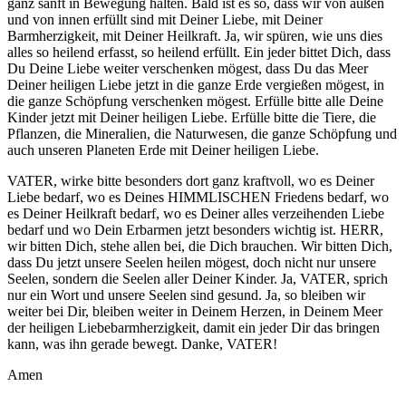
ganz sanft in Bewegung halten. Bald ist es so, dass wir von außen
und von innen erfüllt sind mit Deiner Liebe, mit Deiner
Barmherzigkeit, mit Deiner Heilkraft. Ja, wir spüren, wie uns dies
alles so heilend erfasst, so heilend erfüllt. Ein jeder bittet Dich, dass
Du Deine Liebe weiter verschenken mögest, dass Du das Meer
Deiner heiligen Liebe jetzt in die ganze Erde vergießen mögest, in
die ganze Schöpfung verschenken mögest. Erfülle bitte alle Deine
Kinder jetzt mit Deiner heiligen Liebe. Erfülle bitte die Tiere, die
Pflanzen, die Mineralien, die Naturwesen, die ganze Schöpfung und
auch unseren Planeten Erde mit Deiner heiligen Liebe.
VATER, wirke bitte besonders dort ganz kraftvoll, wo es Deiner
Liebe bedarf, wo es Deines HIMMLISCHEN Friedens bedarf, wo
es Deiner Heilkraft bedarf, wo es Deiner alles verzeihenden Liebe
bedarf und wo Dein Erbarmen jetzt besonders wichtig ist. HERR,
wir bitten Dich, stehe allen bei, die Dich brauchen. Wir bitten Dich,
dass Du jetzt unsere Seelen heilen mögest, doch nicht nur unsere
Seelen, sondern die Seelen aller Deiner Kinder. Ja, VATER, sprich
nur ein Wort und unsere Seelen sind gesund. Ja, so bleiben wir
weiter bei Dir, bleiben weiter in Deinem Herzen, in Deinem Meer
der heiligen Liebebarmherzigkeit, damit ein jeder Dir das bringen
kann, was ihn gerade bewegt. Danke, VATER!
Amen