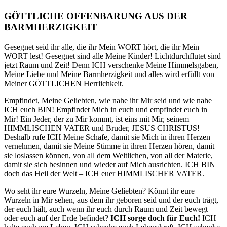
GÖTTLICHE OFFENBARUNG AUS DER
BARMHERZIGKEIT
Gesegnet seid ihr alle, die ihr Mein WORT hört, die ihr Mein
WORT lest! Gesegnet sind alle Meine Kinder! Lichtdurchflutet sind
jetzt Raum und Zeit! Denn ICH verschenke Meine Himmelsgaben,
Meine Liebe und Meine Barmherzigkeit und alles wird erfüllt von
Meiner GÖTTLICHEN Herrlichkeit.
Empfindet, Meine Geliebten, wie nahe ihr Mir seid und wie nahe
ICH euch BIN! Empfindet Mich in euch und empfindet euch in
Mir! Ein Jeder, der zu Mir kommt, ist eins mit Mir, seinem
HIMMLISCHEN VATER und Bruder, JESUS CHRISTUS!
Deshalb rufe ICH Meine Schafe, damit sie Mich in ihren Herzen
vernehmen, damit sie Meine Stimme in ihren Herzen hören, damit
sie loslassen können, von all dem Weltlichen, von all der Materie,
damit sie sich besinnen und wieder auf Mich ausrichten. ICH BIN
doch das Heil der Welt – ICH euer HIMMLISCHER VATER.
Wo seht ihr eure Wurzeln, Meine Geliebten? Könnt ihr eure
Wurzeln in Mir sehen, aus dem ihr geboren seid und der euch trägt,
der euch hält, auch wenn ihr euch durch Raum und Zeit bewegt
oder euch auf der Erde befindet?
ICH sorge doch für Euch!
ICH