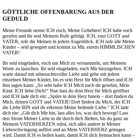
GÖTTLICHE OFFENBARUNG AUS DER
GEDULD
Meine Freunde nenne ICH euch, Meine Geliebten! ICH habe euch
gerufen und ihr seid Meinem Rufe gefolgt. ICH, euer GOTT und
VATER, rufe die Meinen in jedem Augenblick. ICH rufe alle Meine
Kinder – seid gesegnet und kommt zu Mir, eurem HIMMLISCHEN
VATER!
Ihr seid eingeladen, euch um Mich zu versammeln, um Meinem
Worte zu lauschen. Ihr seid eingeladen, euch Mir hinzugeben. ICH
warte darauf mit sehnsuchtsvoller Liebe und gehe mit jedem
einzelnen Meiner Kinder, bis es sein Herz für Mich öffnet und ICH
ihm sagen kann: „So sehr habe ICH Mich nach dir gesehnt, Mein
Kind. ICH liebe Dich!“ Nun hast du dein Herz für Mich geöffnet
und ICH lade dich ein: „Spüre in dein Herz hinein – dort findest du
Mich, deinen GOTT und VATER! Dort findest du Mich, der ICH
die Liebe BIN und du erkennst Meine heilende Liebe.“ ICH lade
dich ein: „Gib dich Mir hin, lass alles los, was dich bewegt! Lass
den Strom Meiner Liebe in dir durch dich fließen, bis du ganz an
Meinem VATERHERZEN ruhst, sich alles andere in Meiner
Liebeschwingung auflöst und an Mein VATERHERZ getragen
wird. Damit ICH es heilen kann, damit ICH dich freimachen kann –