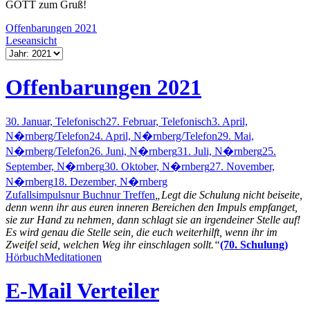
GOTT zum Gruß!
Offenbarungen 2021
Leseansicht
Offenbarungen 2021
30. Januar, Telefonisch
27. Februar, Telefonisch
3. April,
N�rnberg/Telefon
24. April, N�rnberg/Telefon
29. Mai,
N�rnberg/Telefon
26. Juni, N�rnberg
31. Juli, N�rnberg
25.
September, N�rnberg
30. Oktober, N�rnberg
27. November,
N�rnberg
18. Dezember, N�rnberg
Zufallsimpuls
nur Buch
nur Treffen
„Legt die Schulung nicht beiseite,
denn wenn ihr aus euren inneren Bereichen den Impuls empfanget,
sie zur Hand zu nehmen, dann schlagt sie an irgendeiner Stelle auf!
Es wird genau die Stelle sein, die euch weiterhilft, wenn ihr im
Zweifel seid, welchen Weg ihr einschlagen sollt.“
(70. Schulung)
Hörbuch
Meditationen
E-Mail Verteiler