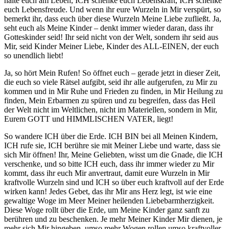
halte euch am Leben, ICH schenke euch Lebenskraft, ICH schenke
euch Lebensfreude. Und wenn ihr eure Wurzeln in Mir verspürt, so
bemerkt ihr, dass euch über diese Wurzeln Meine Liebe zufließt. Ja,
seht euch als Meine Kinder – denkt immer wieder daran, dass ihr
Gotteskinder seid! Ihr seid nicht von der Welt, sondern ihr seid aus
Mir, seid Kinder Meiner Liebe, Kinder des ALL-EINEN, der euch
so unendlich liebt!
Ja, so hört Mein Rufen! So öffnet euch – gerade jetzt in dieser Zeit,
die euch so viele Rätsel aufgibt, seid ihr alle aufgerufen, zu Mir zu
kommen und in Mir Ruhe und Frieden zu finden, in Mir Heilung zu
finden, Mein Erbarmen zu spüren und zu begreifen, dass das Heil
der Welt nicht im Weltlichen, nicht im Materiellen, sondern in Mir,
Eurem GOTT und HIMMLISCHEN VATER, liegt!
So wandere ICH über die Erde. ICH BIN bei all Meinen Kindern,
ICH rufe sie, ICH berühre sie mit Meiner Liebe und warte, dass sie
sich Mir öffnen! Ihr, Meine Geliebten, wisst um die Gnade, die ICH
verschenke, und so bitte ICH euch, dass ihr immer wieder zu Mir
kommt, dass ihr euch Mir anvertraut, damit eure Wurzeln in Mir
kraftvolle Wurzeln sind und ICH so über euch kraftvoll auf der Erde
wirken kann! Jedes Gebet, das ihr Mir ans Herz legt, ist wie eine
gewaltige Woge im Meer Meiner heilenden Liebebarmherzigkeit.
Diese Woge rollt über die Erde, um Meine Kinder ganz sanft zu
berühren und zu beschenken. Je mehr Meiner Kinder Mir dienen, je
mehr sich Mir hingeben, umso mehr Wogen rollen umso kraftvoller