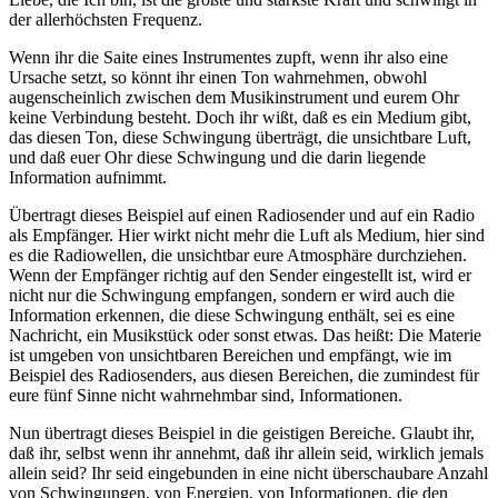
der allerhöchsten Frequenz.
Wenn ihr die Saite eines Instrumentes zupft, wenn ihr also eine
Ursache setzt, so könnt ihr einen Ton wahrnehmen, obwohl
augenscheinlich zwischen dem Musikinstrument und eurem Ohr
keine Verbindung besteht. Doch ihr wißt, daß es ein Medium gibt,
das diesen Ton, diese Schwingung überträgt, die unsichtbare Luft,
und daß euer Ohr diese Schwingung und die darin liegende
Information aufnimmt.
Übertragt dieses Beispiel auf einen Radiosender und auf ein Radio
als Empfänger. Hier wirkt nicht mehr die Luft als Medium, hier sind
es die Radiowellen, die unsichtbar eure Atmosphäre durchziehen.
Wenn der Empfänger richtig auf den Sender eingestellt ist, wird er
nicht nur die Schwingung empfangen, sondern er wird auch die
Information erkennen, die diese Schwingung enthält, sei es eine
Nachricht, ein Musikstück oder sonst etwas. Das heißt: Die Materie
ist umgeben von unsichtbaren Bereichen und empfängt, wie im
Beispiel des Radiosenders, aus diesen Bereichen, die zumindest für
eure fünf Sinne nicht wahrnehmbar sind, Informationen.
Nun übertragt dieses Beispiel in die geistigen Bereiche. Glaubt ihr,
daß ihr, selbst wenn ihr annehmt, daß ihr allein seid, wirklich jemals
allein seid? Ihr seid eingebunden in eine nicht überschaubare Anzahl
von Schwingungen, von Energien, von Informationen, die den