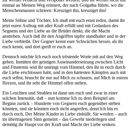
einmal an Meinen Weg erinnert, der nach Golgatha führte, wo die
Menschenmassen schrieen: Kreuziget ihn, kreuziget ihn!
Meine Söhne und Töchter, Ich muß mit euch ernst reden, damit ihr
jetzt euren Auftrag mit aller Kraft erfüllt und mit Gedanken des
Segnens und der Liebe an die Brüder denkt, die die Macht
anstreben. Auch daß ihr den Angriffen tapfer standhaltet und in der
Liebe verbleibt. Der Gegner kennt eure Schwächen besser, als ihr
euch kennt, und dort greift er euch an.
Dennoch möchte Ich euch noch tröstende Worte mit auf den Weg
geben. Inmitten der geistigen Auseinandersetzung zwischen Licht
und Finsternis seid ihr umringt vom Himmel, den ihr in euch durch
die Liebe erschlossen habt, und in den härtesten Kämpfen auch mit
euch selbst, braucht ihr nur auf Mich zu schauen, auf Mich in eurem
Herzen, und ihr seht die Himmel offen stehen.
Ein Leuchten und Strahlen ist dann um euch und zwar in einer
solchen Intensität, daß – nun komme Ich zu dem Beispiel am
Beginn zurück – Hunderte von Gegnern euch gegenüber stehen
könnten, und sie könnten euch nicht angreifen, denn Ich bin es
durch euch, Der Meine Kinder in Liebe einhüllt. Sie werden – auch
im übertragenen Sinn gemeint – das Gewehr niederlegen und
demütig ihr Haupt vor der Kraft und Macht der Liebe senken.