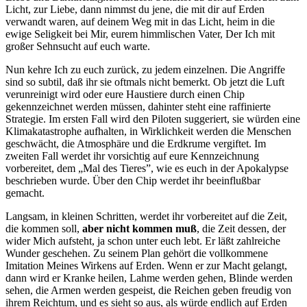
Licht, zur Liebe, dann nimmst du jene, die mit dir auf Erden
verwandt waren, auf deinem Weg mit in das Licht, heim in die
ewige Seligkeit bei Mir, eurem himmlischen Vater, Der Ich mit
großer Sehnsucht auf euch warte.
Nun kehre Ich zu euch zurück, zu jedem einzelnen. Die Angriffe
sind so subtil, daß ihr sie oftmals nicht bemerkt. Ob jetzt die Luft
verunreinigt wird oder eure Haustiere durch einen Chip
gekennzeichnet werden müssen, dahinter steht eine raffinierte
Strategie. Im ersten Fall wird den Piloten suggeriert, sie würden eine
Klimakatastrophe aufhalten, in Wirklichkeit werden die Menschen
geschwächt, die Atmosphäre und die Erdkrume vergiftet. Im
zweiten Fall werdet ihr vorsichtig auf eure Kennzeichnung
vorbereitet, dem „Mal des Tieres”, wie es euch in der Apokalypse
beschrieben wurde. Über den Chip werdet ihr beeinflußbar
gemacht.
Langsam, in kleinen Schritten, werdet ihr vorbereitet auf die Zeit,
die kommen soll,
aber nicht kommen muß
, die Zeit dessen, der
wider Mich aufsteht, ja schon unter euch lebt. Er läßt zahlreiche
Wunder geschehen. Zu seinem Plan gehört die vollkommene
Imitation Meines Wirkens auf Erden. Wenn er zur Macht gelangt,
dann wird er Kranke heilen, Lahme werden gehen, Blinde werden
sehen, die Armen werden gespeist, die Reichen geben freudig von
ihrem Reichtum, und es sieht so aus, als würde endlich auf Erden