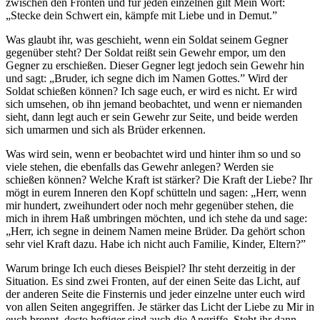
zwischen den Fronten und für jeden einzelnen gilt Mein Wort:
„Stecke dein Schwert ein, kämpfe mit Liebe und in Demut.”
Was glaubt ihr, was geschieht, wenn ein Soldat seinem Gegner
gegenüber steht? Der Soldat reißt sein Gewehr empor, um den
Gegner zu erschießen. Dieser Gegner legt jedoch sein Gewehr hin
und sagt: „Bruder, ich segne dich im Namen Gottes.” Wird der
Soldat schießen können? Ich sage euch, er wird es nicht. Er wird
sich umsehen, ob ihn jemand beobachtet, und wenn er niemanden
sieht, dann legt auch er sein Gewehr zur Seite, und beide werden
sich umarmen und sich als Brüder erkennen.
Was wird sein, wenn er beobachtet wird und hinter ihm so und so
viele stehen, die ebenfalls das Gewehr anlegen? Werden sie
schießen können? Welche Kraft ist stärker? Die Kraft der Liebe? Ihr
mögt in eurem Inneren den Kopf schütteln und sagen: „Herr, wenn
mir hundert, zweihundert oder noch mehr gegenüber stehen, die
mich in ihrem Haß umbringen möchten, und ich stehe da und sage:
„Herr, ich segne in deinem Namen meine Brüder. Da gehört schon
sehr viel Kraft dazu. Habe ich nicht auch Familie, Kinder, Eltern?”
Warum bringe Ich euch dieses Beispiel? Ihr steht derzeitig in der
Situation. Es sind zwei Fronten, auf der einen Seite das Licht, auf
der anderen Seite die Finsternis und jeder einzelne unter euch wird
von allen Seiten angegriffen. Je stärker das Licht der Liebe zu Mir in
euch brennt, desto heftiger sind auch die Angriffe. Steht ihr dann