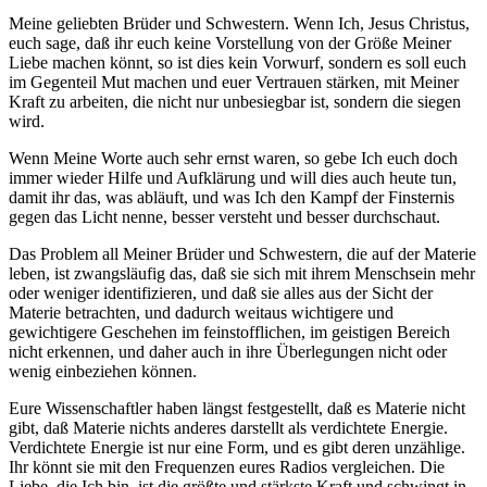
Meine geliebten Brüder und Schwestern. Wenn Ich, Jesus Christus,
euch sage, daß ihr euch keine Vorstellung von der Größe Meiner
Liebe machen könnt, so ist dies kein Vorwurf, sondern es soll euch
im Gegenteil Mut machen und euer Vertrauen stärken, mit Meiner
Kraft zu arbeiten, die nicht nur unbesiegbar ist, sondern die siegen
wird.
Wenn Meine Worte auch sehr ernst waren, so gebe Ich euch doch
immer wieder Hilfe und Aufklärung und will dies auch heute tun,
damit ihr das, was abläuft, und was Ich den Kampf der Finsternis
gegen das Licht nenne, besser versteht und besser durchschaut.
Das Problem all Meiner Brüder und Schwestern, die auf der Materie
leben, ist zwangsläufig das, daß sie sich mit ihrem Menschsein mehr
oder weniger identifizieren, und daß sie alles aus der Sicht der
Materie betrachten, und dadurch weitaus wichtigere und
gewichtigere Geschehen im feinstofflichen, im geistigen Bereich
nicht erkennen, und daher auch in ihre Überlegungen nicht oder
wenig einbeziehen können.
Eure Wissenschaftler haben längst festgestellt, daß es Materie nicht
gibt, daß Materie nichts anderes darstellt als verdichtete Energie.
Verdichtete Energie ist nur eine Form, und es gibt deren unzählige.
Ihr könnt sie mit den Frequenzen eures Radios vergleichen. Die
Liebe, die Ich bin, ist die größte und stärkste Kraft und schwingt in