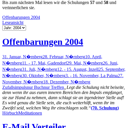
Bis zum nächsten Mal lesen wir die Schulungen
57
und
58
und
verinnerlichen sie.
Offenbarungen 2004
Leseansicht
Offenbarungen 2004
31. Januar, N�rnberg
28. Februar, N�rnberg
10. April,
N�rnberg
11. - 17. Mai, Gadendorf
29. Mai, N�rnberg
26. Juni,
N�rnberg
31. Juli, N�rnberg
12. - 15. August, Inzell
25. September,
N�rnberg
30. Oktober, N�rnberg
3. - 16. November, La Palma
27.
November, N�rnberg
18. Dezember, N�rnberg
Zufallsimpuls
nur Buch
nur Treffen
„Legt die Schulung nicht beiseite,
denn wenn ihr aus euren inneren Bereichen den Impuls empfanget,
sie zur Hand zu nehmen, dann schlagt sie an irgendeiner Stelle auf!
Es wird genau die Stelle sein, die euch weiterhilft, wenn ihr im
Zweifel seid, welchen Weg ihr einschlagen sollt.“
(70. Schulung)
Hörbuch
Meditationen
E-Mail Verteiler