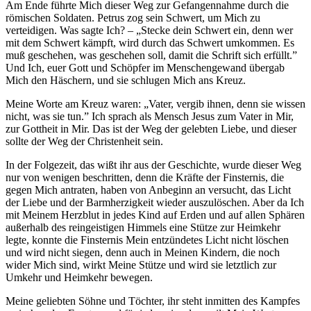
Am Ende führte Mich dieser Weg zur Gefangennahme durch die
römischen Soldaten. Petrus zog sein Schwert, um Mich zu
verteidigen. Was sagte Ich? – „Stecke dein Schwert ein, denn wer
mit dem Schwert kämpft, wird durch das Schwert umkommen. Es
muß geschehen, was geschehen soll, damit die Schrift sich erfüllt.”
Und Ich, euer Gott und Schöpfer im Menschengewand übergab
Mich den Häschern, und sie schlugen Mich ans Kreuz.
Meine Worte am Kreuz waren: „Vater, vergib ihnen, denn sie wissen
nicht, was sie tun.” Ich sprach als Mensch Jesus zum Vater in Mir,
zur Gottheit in Mir. Das ist der Weg der gelebten Liebe, und dieser
sollte der Weg der Christenheit sein.
In der Folgezeit, das wißt ihr aus der Geschichte, wurde dieser Weg
nur von wenigen beschritten, denn die Kräfte der Finsternis, die
gegen Mich antraten, haben von Anbeginn an versucht, das Licht
der Liebe und der Barmherzigkeit wieder auszulöschen. Aber da Ich
mit Meinem Herzblut in jedes Kind auf Erden und auf allen Sphären
außerhalb des reingeistigen Himmels eine Stütze zur Heimkehr
legte, konnte die Finsternis Mein entzündetes Licht nicht löschen
und wird nicht siegen, denn auch in Meinen Kindern, die noch
wider Mich sind, wirkt Meine Stütze und wird sie letztlich zur
Umkehr und Heimkehr bewegen.
Meine geliebten Söhne und Töchter, ihr steht inmitten des Kampfes