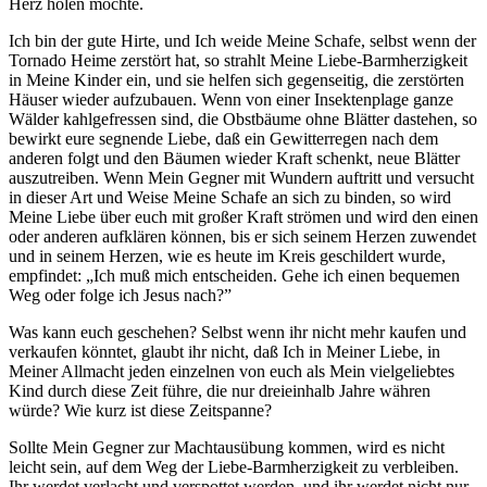
Herz holen möchte.
Ich bin der gute Hirte, und Ich weide Meine Schafe, selbst wenn der
Tornado Heime zerstört hat, so strahlt Meine Liebe-Barmherzigkeit
in Meine Kinder ein, und sie helfen sich gegenseitig, die zerstörten
Häuser wieder aufzubauen. Wenn von einer Insektenplage ganze
Wälder kahlgefressen sind, die Obstbäume ohne Blätter dastehen, so
bewirkt eure segnende Liebe, daß ein Gewitterregen nach dem
anderen folgt und den Bäumen wieder Kraft schenkt, neue Blätter
auszutreiben. Wenn Mein Gegner mit Wundern auftritt und versucht
in dieser Art und Weise Meine Schafe an sich zu binden, so wird
Meine Liebe über euch mit großer Kraft strömen und wird den einen
oder anderen aufklären können, bis er sich seinem Herzen zuwendet
und in seinem Herzen, wie es heute im Kreis geschildert wurde,
empfindet: „Ich muß mich entscheiden. Gehe ich einen bequemen
Weg oder folge ich Jesus nach?”
Was kann euch geschehen? Selbst wenn ihr nicht mehr kaufen und
verkaufen könntet, glaubt ihr nicht, daß Ich in Meiner Liebe, in
Meiner Allmacht jeden einzelnen von euch als Mein vielgeliebtes
Kind durch diese Zeit führe, die nur dreieinhalb Jahre währen
würde? Wie kurz ist diese Zeitspanne?
Sollte Mein Gegner zur Machtausübung kommen, wird es nicht
leicht sein, auf dem Weg der Liebe-Barmherzigkeit zu verbleiben.
Ihr werdet verlacht und verspottet werden, und ihr werdet nicht nur