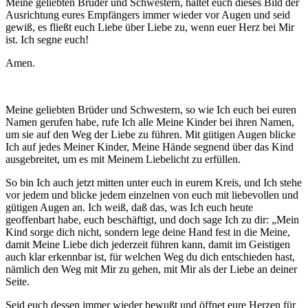
Meine geliebten Brüder und Schwestern, haltet euch dieses Bild der
Ausrichtung eures Empfängers immer wieder vor Augen und seid
gewiß, es fließt euch Liebe über Liebe zu, wenn euer Herz bei Mir
ist. Ich segne euch!
Amen.
Meine geliebten Brüder und Schwestern, so wie Ich euch bei euren
Namen gerufen habe, rufe Ich alle Meine Kinder bei ihren Namen,
um sie auf den Weg der Liebe zu führen. Mit gütigen Augen blicke
Ich auf jedes Meiner Kinder, Meine Hände segnend über das Kind
ausgebreitet, um es mit Meinem Liebelicht zu erfüllen.
So bin Ich auch jetzt mitten unter euch in eurem Kreis, und Ich stehe
vor jedem und blicke jedem einzelnen von euch mit liebevollen und
gütigen Augen an. Ich weiß, daß das, was Ich euch heute
geoffenbart habe, euch beschäftigt, und doch sage Ich zu dir: „Mein
Kind sorge dich nicht, sondern lege deine Hand fest in die Meine,
damit Meine Liebe dich jederzeit führen kann, damit im Geistigen
auch klar erkennbar ist, für welchen Weg du dich entschieden hast,
nämlich den Weg mit Mir zu gehen, mit Mir als der Liebe an deiner
Seite.
Seid euch dessen immer wieder bewußt und öffnet eure Herzen für