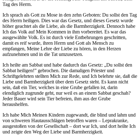
Tag des Herrn.
Ich sprach als Gott zu Mose in den zehn Geboten: Du sollst den Tag
des Herrn heiligen. Dies war das Gesetz, und dieses Gesetz wurde
höher geachtet als die Liebe, als die Barmherzigkeit. Dennoch habe
Ich das Volk auf Mein Kommen in ihm vorbereitet. Es war das
ausgewählte Volk. Es ist durch viele Entbehrungen geschritten,
damit es reif wurde, ihren Herrn und Gott als Mensch zu
empfangen, Meine Lehre der Liebe zu hören, in den Herzen
aufzunehmen und in die Tat umzusetzen.
Ich heilte am Sabbat und habe dadurch das Gesetz: „Du sollst den
Sabbat heiligen!” gebrochen. Die damaligen Priester und
Schriftgelehrten stellten Mich zur Rede, und Ich belehrte sie, daß die
Liebe und Barmherzigkeit über dem Gesetz steht. Es kann nicht
sein, daß ein Tier, welches in eine Grube gefallen ist, darin
elendiglich zugrunde geht, nur weil es an einem Sabbat geschah?
Jeder Bauer wird sein Tier befreien, ihm aus der Grube
heraushelfen.
Ich habe Mich Meinen Kindern zugewandt, die blind und lahm und
von schweren Hautausschlägen betroffen waren – Leprakranke,
ausgestoßen von der Gesellschaft – dort war Ich, und dort heilte Ich
und zeigte den Weg der Liebe und Barmherzigkeit.