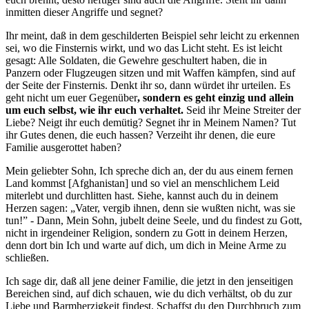
inmitten dieser Angriffe und segnet?
Ihr meint, daß in dem geschilderten Beispiel sehr leicht zu erkennen
sei, wo die Finsternis wirkt, und wo das Licht steht. Es ist leicht
gesagt: Alle Soldaten, die Gewehre geschultert haben, die in
Panzern oder Flugzeugen sitzen und mit Waffen kämpfen, sind auf
der Seite der Finsternis. Denkt ihr so, dann würdet ihr urteilen. Es
geht nicht um euer Gegenüber
, sondern es geht einzig und allein
um euch selbst, wie ihr euch verhaltet.
Seid ihr Meine Streiter der
Liebe? Neigt ihr euch demütig? Segnet ihr in Meinem Namen? Tut
ihr Gutes denen, die euch hassen? Verzeiht ihr denen, die eure
Familie ausgerottet haben?
Mein geliebter Sohn, Ich spreche dich an, der du aus einem fernen
Land kommst [Afghanistan] und so viel an menschlichem Leid
miterlebt und durchlitten hast. Siehe, kannst auch du in deinem
Herzen sagen: „Vater, vergib ihnen, denn sie wußten nicht, was sie
tun!” - Dann, Mein Sohn, jubelt deine Seele, und du findest zu Gott,
nicht in irgendeiner Religion, sondern zu Gott in deinem Herzen,
denn dort bin Ich und warte auf dich, um dich in Meine Arme zu
schließen.
Ich sage dir, daß all jene deiner Familie, die jetzt in den jenseitigen
Bereichen sind, auf dich schauen, wie du dich verhältst, ob du zur
Liebe und Barmherzigkeit findest. Schaffst du den Durchbruch zum