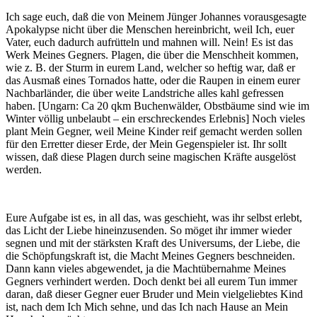
Ich sage euch, daß die von Meinem Jünger Johannes vorausgesagte
Apokalypse nicht über die Menschen hereinbricht, weil Ich, euer
Vater, euch dadurch aufrütteln und mahnen will. Nein! Es ist das
Werk Meines Gegners. Plagen, die über die Menschheit kommen,
wie z. B. der Sturm in eurem Land, welcher so heftig war, daß er
das Ausmaß eines Tornados hatte, oder die Raupen in einem eurer
Nachbarländer, die über weite Landstriche alles kahl gefressen
haben. [Ungarn: Ca 20 qkm Buchenwälder, Obstbäume sind wie im
Winter völlig unbelaubt – ein erschreckendes Erlebnis] Noch vieles
plant Mein Gegner, weil Meine Kinder reif gemacht werden sollen
für den Erretter dieser Erde, der Mein Gegenspieler ist. Ihr sollt
wissen, daß diese Plagen durch seine magischen Kräfte ausgelöst
werden.
Eure Aufgabe ist es, in all das, was geschieht, was ihr selbst erlebt,
das Licht der Liebe hineinzusenden. So möget ihr immer wieder
segnen und mit der stärksten Kraft des Universums, der Liebe, die
die Schöpfungskraft ist, die Macht Meines Gegners beschneiden.
Dann kann vieles abgewendet, ja die Machtübernahme Meines
Gegners verhindert werden. Doch denkt bei all eurem Tun immer
daran, daß dieser Gegner euer Bruder und Mein vielgeliebtes Kind
ist, nach dem Ich Mich sehne, und das Ich nach Hause an Mein