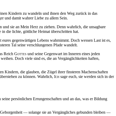
Meinen Kindern zu wandeln und ihnen den Weg zurück in das
ger und damit wahrer Liebe zu allem Sein.
 und sie an Mein Herz zu ziehen. Denn wahrlich, die unsagbare
in die lichte, göttliche Heimat überschritten hat.
ät eures gegenwärtigen Lebens wahrnimmt. Doch wessen Last ist es,
nsteren Tal seine verschlungenen Pfade wandelt.
das Reich
Gottes
und seine Gegenwart im Inneren eines jeden
weihen. Doch viele sind es, die an Vergänglichkeiten haften,
en Kindern, die glauben, die Zügel ihrer finsteren Machenschaften
 überstehen zu können. Wahrlich,
Ich
sage euch, sie werden sich in der
n seine persönlichen Errungenschaften und an das, was er Bildung
d Geborgenheit — solange sie an Vergängliches gebunden bleiben —