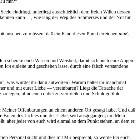
 Du mir?”
ele eindringt, unterliegt ausschließlich dem freien Willen dessen,
 erkennen kann —, wie lang der Weg des Schmerzes und der Not für
mit ansehen zu müssen,
daß
ein Kind diesen Punkt erreichen
muß
,
Ich
schenke euch Wissen und Weisheit, damit sich auch eure Augen
den
Ich
einleite und geschehen lasse, durch eine falsch verstandene
en”, was würdet ihr dann antworten? Warum haltet ihr manchmal
er und mit eurer Liebe — vereinbaren? Liegt die Tatsache der
 zu legen, ohne euch dabei zu verurteilen und Schuldgefühle
er Meiner Offenbarungen an einem anderen Ort gesagt habe. Und
daß
ine Boten des Lichtes und der Liebe, seid ausgegangen, um Mein
llt, aber jeder von euch wird einmal an dem Punkt stehen, an dem er
trieb Personal sucht und dies mit Mir besprecht, so werde
Ich
euch