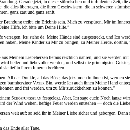
Brandung. Gerade jetzt, in dieser stürmischen und turbulenten Zeit, di
, die alles überragen, die ihren Geschwistern, die in schwerer, stürmis
ren, ganz zart und ganz sanft.
der Brandung treibt, ein Erlebnis sein, Mich zu verspüren, Mir im Inner
eine Hilfe, ich bitte um Deine Hilfe.”
fe versagen.
Ich
stehe da, Meine Hände sind ausgestreckt, und
Ich
werde
lfen haben, Meine Kinder zu Mir zu bringen, zu Meiner Herde, dorthin
aus Meinem Liebeherzen heraus reichlich nähren, und sie werden mit
wird heller und liebevoller werden, und selbst die grimmigsten Geister
sie tief in ihrem Inneren berühren.
en. All das Dunkle, all das Böse, das jetzt noch in ihnen ist, werden
erzen barmherziger
Vater
Bin, werde
Ich
auch ihnen Meine Hand entgeg
gen können und frei werden, um zu Mir zurückkehren zu können.”
Meinem
Schöpfungsplan
festgelegt. Aber,
Ich
sage euch: Noch lange wird
wird der Wind wehen, heftige Feuer werden entstehen — doch die Liebe 
en weit auf; so seid ihr in Meiner Liebe sicher und geborgen. Dann fin
.
n das Ende aller Tage.