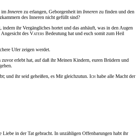
t im
Inneren
zu erlangen, Geborgenheit im
Inneren
zu finden und den
kammern des Inneren nicht gefüllt sind?
, indem ihr Vergängliches hortet und das anhäuft, was in den Augen
m Angesicht des
Vaters
Bedeutung hat und euch somit zum Heil
ichere Ufer zeigen werdet.
 zuvor erlebt hat, auf
daß
ihr Meinen Kindern, euren Brüdern und
ngehen.
t; und ihr seid geheißen, es Mir gleichzutun.
Ich
habe alle Macht der
e Liebe in der Tat gebracht. In unzähligen Offenbarungen habt ihr