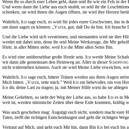
Wenn ihr so durch euer Leben geht, dann seid ihr wie ein Fels in der 
Und wenn dann die Liebe aus euch strahlt, so seid ihr die Leuchttürme
schenken, sie wird ihnen die Augen öffnen, sie wird ihre Herzen berüh
Wahrlich,
Ich
sage euch, es wird für jedes eurer Geschwister, das in 
um dann sagen zu können: „
Vater
, gut,
daß
Du da bist. Ich brauche D
Und die Liebe wird sich verströmen, und niemanden wird sie ihre Hil
werdet mit dabei sein, denn ihr seid Meine Werkzeuge, die Mir geho
Hirte, in aller Mitten stehe, weil
Ich
die Mitte allen Seins Bin.
Es wird eine unübersehbar große Herde sein.
Ich
werde Meine Schafe 
wir dann alle gemeinsam den Heimweg an. Alles in dieser
Schöpfung
nicht widerstehen können. Auch sie wird Meine Liebe erweichen, wird 
Wahrlich,
Ich
sage euch, bittere Tränen werden aus ihren Augen ström
Mich bitten: „
Vater
, rette mich.” Weil
Ich
ein liebevoller, ein von H
Ich
dir, deine Last zu tragen; ja, mit Meiner Hilfe wirst du sie able
Meine Geliebten, so sieht der Weg der Liebe aus, so habe
Ich
es in 
weit ist, werden stürmische Zeiten über diese Erde kommen, kräftig 
Was auch geschehen mag: Ängstigt euch nicht, sondern macht eure Herz
Taten, trefft die richtigen Entscheidungen und geht die richtigen Wege
Vertraut auf Mich, und gebt euch Mir hin, dann Bin
Ich
bei euch bis a