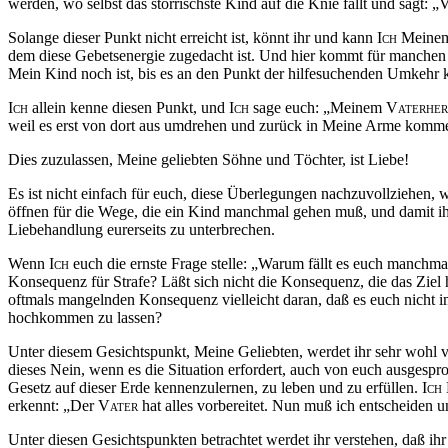
werden, wo selbst das störrischste Kind auf die Knie fällt und sagt: „
V
Solange dieser Punkt nicht erreicht ist, könnt ihr und kann
Ich
Meinem 
dem diese Gebetsenergie zugedacht ist. Und hier kommt für manchen 
Mein Kind noch ist, bis es an den Punkt der hilfesuchenden Umkehr
Ich
allein kenne diesen Punkt, und
Ich
sage euch: „Meinem
Vaterher
weil es erst von dort aus umdrehen und zurück in Meine Arme komm
Dies zuzulassen, Meine geliebten Söhne und Töchter, ist Liebe!
Es ist nicht einfach für euch, diese Überlegungen nachzuvollziehen, 
öffnen für die Wege, die ein Kind manchmal gehen
muß
, und damit i
Liebehandlung eurerseits zu unterbrechen.
Wenn
Ich
euch die ernste Frage stelle: „Warum fällt es euch manchm
Konsequenz für Strafe?
Läßt
sich nicht die Konsequenz, die das Ziel
oftmals mangelnden Konsequenz vielleicht daran,
daß
es euch nicht i
hochkommen zu lassen?
Unter diesem Gesichtspunkt, Meine Geliebten, werdet ihr sehr wohl 
dieses Nein, wenn es die Situation erfordert, auch von euch ausges
Gesetz auf dieser Erde kennenzulernen, zu leben und zu erfüllen.
Ich
erkennt: „Der
Vater
hat alles vorbereitet. Nun
muß
ich entscheiden u
Unter diesen Gesichtspunkten betrachtet werdet ihr verstehen,
daß
ihr