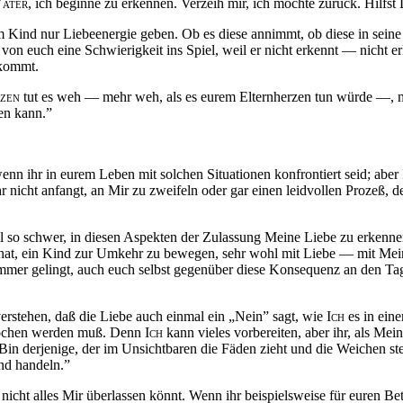
ater
, ich beginne zu erkennen. Verzeih mir, ich möchte zurück. Hilfst
Kind nur Liebeenergie geben. Ob es diese annimmt, ob diese in seine Se
von euch eine Schwierigkeit ins Spiel, weil er nicht erkennt — nicht
 kommt.
zen
tut es weh — mehr weh, als es eurem Elternherzen tun würde —, 
en kann.”
wenn ihr in eurem Leben mit solchen Situationen konfrontiert seid; aber
hr nicht anfangt, an Mir zu zweifeln oder gar einen leidvollen
Prozeß
, 
al so schwer, in diesen Aspekten der Zulassung Meine Liebe zu erkenn
 hat, ein Kind zur Umkehr zu bewegen, sehr wohl mit Liebe — mit Mein
mmer gelingt, auch euch selbst gegenüber diese Konsequenz an den Tag
verstehen,
daß
die Liebe auch einmal ein „Nein” sagt, wie
Ich
es in ein
prochen werden
muß
. Denn
Ich
kann vieles vorbereiten, aber ihr, als Me
Bin derjenige, der im Unsichtbaren die Fäden zieht und die Weichen ste
nd handeln.”
 nicht alles Mir überlassen könnt. Wenn ihr beispielsweise für euren Be