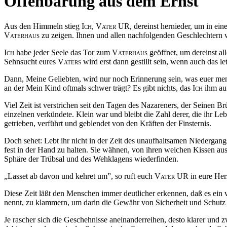
Offenbarung aus dem Ernst
Aus den Himmeln stieg
Ich
,
Vater UR
, dereinst hernieder, um in ei
Vaterhaus
zu zeigen. Ihnen und allen nachfolgenden Geschlechtern
Ich
habe jeder Seele das Tor zum
Vaterhaus
geöffnet, um dereinst a
Sehnsucht eures
Vaters
wird erst dann gestillt sein, wenn auch das let
Dann, Meine Geliebten, wird nur noch Erinnerung sein, was euer me
an der Mein Kind oftmals schwer trägt? Es gibt nichts, das
Ich
ihm auf
Viel Zeit ist verstrichen seit den Tagen des Nazareners, der Seinen 
einzelnen verkündete. Klein war und bleibt die Zahl derer, die ihr L
getrieben, verführt und geblendet von den Kräften der Finsternis.
Doch sehet: Lebt ihr nicht in der Zeit des unaufhaltsamen Niedergang
fest in der Hand zu halten. Sie wähnen, von ihren weichen Kissen a
Sphäre der Trübsal und des Wehklagens wiederfinden.
„Lasset ab davon und kehret um”, so ruft euch
Vater
UR in eure Her
Diese Zeit
läßt
den Menschen immer deutlicher erkennen,
daß
es ein 
nennt, zu klammern, um darin die Gewähr von Sicherheit und Schutz 
Je rascher sich die Geschehnisse aneinanderreihen, desto klarer un