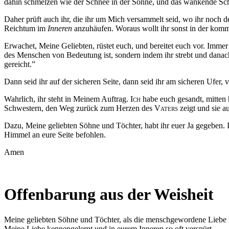
dahin schmelzen wie der Schnee in der Sonne, und das wankende Schil
Daher prüft auch ihr, die ihr um Mich versammelt seid, wo ihr noch de
Reichtum im
Inneren
anzuhäufen. Woraus wollt ihr sonst in der komm
Erwachet, Meine Geliebten, rüstet euch, und bereitet euch vor. Imme
des Menschen von Bedeutung ist, sondern indem ihr strebt und danach
gereicht.”
Dann seid ihr auf der sicheren Seite, dann seid ihr am sicheren Ufer,
Wahrlich, ihr steht in Meinem Auftrag.
Ich
habe euch gesandt, mitten h
Schwestern, den Weg zurück zum Herzen des V
aters
zeigt und sie a
Dazu, Meine geliebten Söhne und Töchter, habt ihr euer Ja gegeben.
Himmel an eure Seite befohlen.
Amen
Offenbarung aus der Weisheit
Meine geliebten Söhne und Töchter, als die
menschgewordene
Liebe
Meine Liebe kennengelernt und in eurem Inneren so oft verspürt.