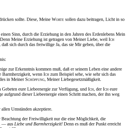
drücken sollte. Diese, Meine
Worte
sollen dazu beitragen, Licht in so
 einen Sinn, durch die Erziehung in den Jahren des Erdenlebens Mein
t. Denn Meine Erziehung ist getragen von Meiner Liebe, weil
Ich
,
daß
sich durch das freiwillige Ja, das sie Mir geben, über die
nis:
nige zur Erkenntnis kommen
muß
,
daß
er seinem Leben eine andere
ine Barmherzigkeit, wenn
Ich
zum Beispiel sehe, wie sehr sich das
lles in Meiner
Schöpfung
, Meiner Liebegesetzmäßigkeit.
uren Gebeten eure Liebeenergie zur Verfügung, und
Ich
, der
Ich
eure
e aufgrund dieser Liebeenergie einen Schritt machen, der ihn weg
r allen Umständen akzeptiere.
 Beachtung der Freiwilligkeit nur die eine Möglichkeit, die
zu — aus
Liebe und Barmherzigkeit!
Denn es
muß
der Punkt erreicht