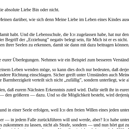
ie absolute Liebe Bin oder nicht.
Meinen darüber, wie sich denn Meine Liebe im Leben eines Kindes aus
r damit habt. Und die Lebensschule, die
Ich
zugelassen habe, hat nur den
 Begriff der „Erziehung” negativ belegt sein, für Mich ist er es nich
ten ihrer Seelen zu erkennen, damit sie dann mit dazu beitragen können
e eurer Überlegungen. Nehmen wir ein Beispiel zum besseren Verständ
n seinem Leben wenden möge, so kann dies doch nur bedeuten,
daß
derje
e andere Richtung einschlagen. Sicher greift unter Umständen auch Me
armherzigkeit verteilt sich nicht „zufällig”, sondern unterliegt, wie a
len,
daß
eurem
Nächsten
Erkenntnis zuteil wird. Dafür stellt ihr in e
— den größeren — dazu. Und so die Möglichkeit besteht, wird derjenig
nd in einer Seele erfolgen, weil
Ich
den freien Willen eines jeden unte
der — in jedem Falle zurückführen will und werde, aber?
Ich
habe unter
es zukommen zu lassen, nicht als Strafe, sondern — und nun hört gut 