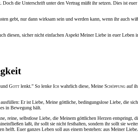
t
. Doch die Unterschrift unter den Vertrag
müßt
ihr setzen. Dies ist eue
chsten gebt, nur dann wirksam sein und werden kann, wenn ihr auch
wiß
uch diesen, sicher nicht einfachen Aspekt Meiner Liebe in euer Leben i
gkeit
t und
Gott
lenkt.” So lenke
Ich
wahrlich diese, Meine
Schöpfung
auf i
usfüllen: Er ist Liebe, Meine göttliche, bedingungslose Liebe, die sic
lles in Bewegung hält.
ne, reine, selbstlose Liebe, die Meinem göttlichen Herzen entspringt, 
hineinfließen
laßt
, ihr sollt sie nicht festhalten, sondern ihr sollt sie 
ren helft. Euer ganzes Leben soll aus einem bestehen: aus Meiner Liebe