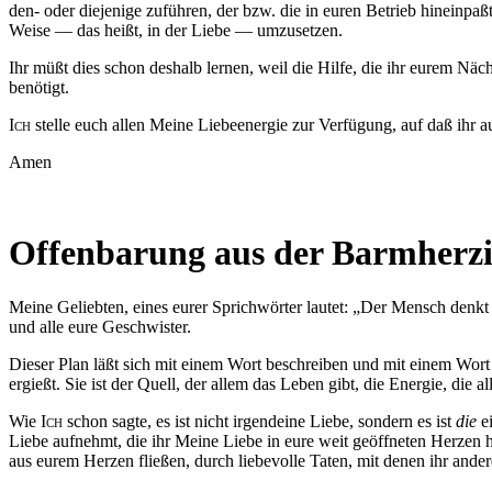
den- oder diejenige zuführen, der bzw. die in euren Betrieb
hineinpaß
Weise — das heißt, in der Liebe — umzusetzen.
Ihr
müßt
dies schon deshalb lernen, weil die Hilfe, die ihr eurem Nä
benötigt.
Ich
stelle euch allen Meine Liebeenergie zur Verfügung, auf
daß
ihr a
Amen
Offenbarung aus der Barmherzi
Meine Geliebten, eines eurer Sprichwörter lautet: „Der Mensch denk
und alle eure Geschwister.
Dieser Plan
läßt
sich mit einem Wort beschreiben und mit einem Wort a
ergießt. Sie ist der Quell, der allem das Leben gibt, die Energie, die a
Wie
Ich
schon sagte, es ist nicht irgendeine Liebe, sondern es ist
die
ei
Liebe aufnehmt, die ihr Meine Liebe in eure weit geöffneten Herzen 
aus eurem Herzen fließen, durch liebevolle Taten, mit denen ihr ande