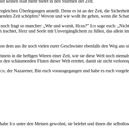
f keinen Halt mehr bietet in den Stürmen der Zeit.
rgleichen Überlegungen anstellt. Denn es ist an der Zeit, die Sicherhei
enden Zeit schöpfen? Wovon und wie wollt ihr geben, wenn die Schatz
r noch fragt so mancher: „Wie und womit,
Herr
?”
Ich
sage euch: „Nicht
 trachtet, Herz und Seele mit Unvergänglichem zu füllen, das allein i
 von dem aus ihr noch vielen eurer Geschwister ebenfalls den Weg ans s
inein in die heftigen Wirren einer Zeit, wie sie diese Welt noch niemals
us den schäumenden Fluten dieser Welt errettet, damit sie nicht verlore
Ich
, der Nazarener, Bin euch vorausgegangen und habe es euch vorgeleb
 habe
Ich
unter den Meinen gewohnt, sie belehrt und ihnen die selbstlos