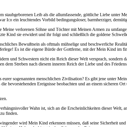
nem
staubgeborenen
Leib als die allumfassende, göttliche Liebe unter 
 war
Ich
ein leuchtendes Vorbild bedingungsloser, barmherziger, demüti
lle Meine verlorenen Söhne und Töchter mit Meinen Armen zu umfangen
zte Kind sie erwidert und ihr folgt und schließlich die goldene Schwelle 
nschliches
Bewußtsein
als oftmals mühselige und beschwerliche Realit
erlege! Es ist die eigene Bürde der Gottferne, mit der Mein Kind im fi
Brüdern und
Schwestern
nicht ein Reich dieser Welt versprach, sondern 
eben dem Streben nach diesem inneren Reich der Liebe und des Friedens 
s eurer sogenannten menschlichen Zivilisation? Es gibt jene unter Mein
us die bevorstehenden Ereignisse beobachten und an einem sicheren Ort
zen.
verhängnisvoller Wahn ist, sich an die
Erscheinlichkeiten
dieser Welt, a
zu finden.
d zwingender wird Mein Kind erkennen müssen,
daß
seine Sicherheit un