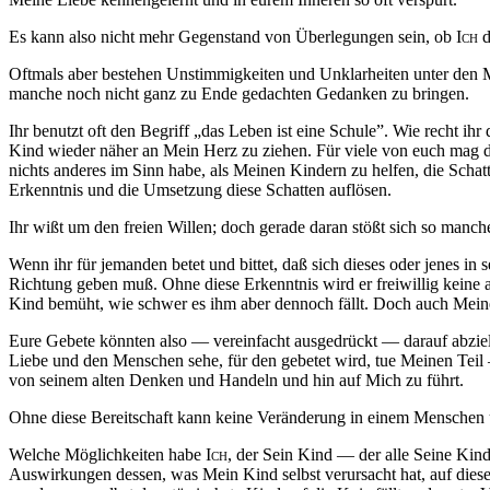
Es kann also nicht mehr Gegenstand von Überlegungen sein, ob
Ich
d
Oftmals aber bestehen Unstimmigkeiten und Unklarheiten unter den 
manche noch nicht ganz zu Ende gedachten Gedanken zu bringen.
Ihr benutzt oft den Begriff „das Leben ist eine Schule”. Wie recht ih
Kind wieder näher an Mein Herz zu ziehen. Für viele von euch mag der
nichts anderes im Sinn habe, als Meinen Kindern zu helfen, die Schat
Erkenntnis und die Umsetzung diese Schatten auflösen.
Ihr
wißt
um den freien Willen; doch gerade daran stößt sich so manch
Wenn ihr für jemanden betet und bittet,
daß
sich dieses oder jenes i
Richtung geben
muß
. Ohne diese Erkenntnis wird er freiwillig kein
Kind bemüht, wie schwer es ihm aber dennoch fällt. Doch auch Meine B
Eure Gebete könnten also — vereinfacht ausgedrückt — darauf abzie
Liebe und den Menschen sehe, für den gebetet wird, tue Meinen Teil 
von seinem alten Denken und Handeln und hin auf Mich zu führt.
Ohne diese Bereitschaft kann keine Veränderung in einem Menschen u
Welche Möglichkeiten habe
Ich
, der Sein Kind — der alle Seine Kin
Auswirkungen dessen, was Mein Kind selbst verursacht hat, auf dies