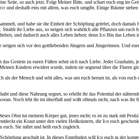
ne Seite, so auch jetzt. Folgt Meiner Bitte, und schart euch eng im Ge
ist
und deshalb eins mit allem, was euch umgibt. Einige Bäume stehen u
melt, und habe sie die Einheit der Schöpfung gelehrt, doch damals h
trahlt ihr Liebe aus, so neigen sich wahrlich alle Pflanzen um euch he
s lieben, und dadurch auch alles Leben lieben; denn
Ich
Bin das Leben in
e neigen sich vor den
gottliebenden
Jüngern und Jüngerinnen. Und eure 
st das Gestein zu euren Füßen sehnt sich nach Liebe. Jeder Grashalm, j
Meinen Kindern erwidert wurde, indem sie segnend über die Fluren gin
 als der Mensch und seht alles, was um euch herum ist, als von euch ent
t und diese Nahrung segnet, so erhöht ihr das Potential der nährende
oran. Noch lebt ihr im überfluß und wißt oftmals nicht, nach was ihr f
eses Obst tut meinem Körper gut, jenes nicht; es ist zu stark mit Pesti
ntdeckt ein Kraut unter den vielen Heilkräutern, die
Ich
euch geschenkt
u euch. Sie nährt und heilt euch zugleich.
Schöpfung geschult ist. In dieses Empfinden will
Ich
euch in der komme