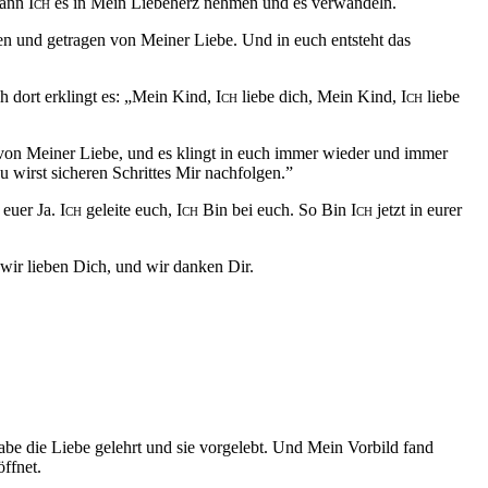
kann
Ich
es in Mein Liebeherz nehmen und es verwandeln.
en und getragen von Meiner Liebe. Und in euch entsteht das
ch dort erklingt es: „Mein Kind,
Ich
liebe dich, Mein Kind,
Ich
liebe
lt von Meiner Liebe, und es klingt in euch immer wieder und immer
u wirst sicheren Schrittes Mir nachfolgen.”
 euer Ja.
Ich
geleite euch,
Ich
Bin bei euch. So Bin
Ich
jetzt in eurer
wir lieben Dich, und wir danken Dir.
be die Liebe gelehrt und sie vorgelebt. Und Mein Vorbild fand
ffnet.