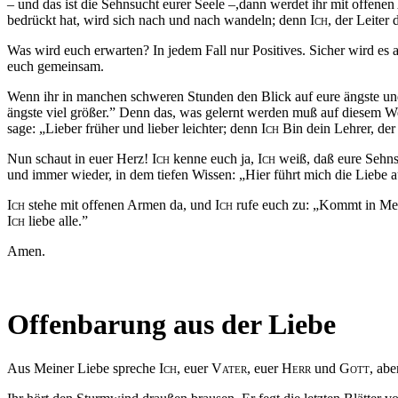
– und das ist die Sehnsucht eurer Seele –,dann werdet ihr mit offe
bedrückt hat, wird sich nach und nach wandeln; denn
Ich
, der Leiter
Was wird euch erwarten? In jedem Fall nur Positives. Sicher wird e
euch gemeinsam.
Wenn ihr in manchen schweren Stunden den Blick auf eure ängste und
ängste viel größer.” Denn das, was gelernt werden muß auf diesem We
sage: „Lieber früher und lieber leichter; denn
Ich
Bin dein Lehrer, der 
Nun schaut in euer Herz!
Ich
kenne euch ja,
Ich
weiß, daß eure Sehns
und immer wieder, in dem tiefen Wissen: „Hier führt mich die Lieb
Ich
stehe mit offenen Armen da, und
Ich
rufe euch zu: „Kommt in Mein
Ich
liebe alle.”
Amen.
Offenbarung aus der Liebe
Aus Meiner Liebe spreche
Ich,
euer
Vater
, euer
Herr
und
Gott,
abe