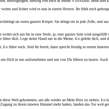
weht,
hinwegtragen
, hinweg von euch in Meine
Vaterarme
; denn dort 
eiter und lichter wird es nun in eurem Herzen. Ihr fühlt euch geborg
rchdringt sie euren ganzen Körper. Sie dringt ein in jede Zelle, und au
e weitet sich aus bis in eure Seele, ja, euer ganzes Sein wird ausgefül
ch
führe dich. Lege deine Hand nur in die Meine,
Ich
geleite dich, und d
t,
Ich
führe euch. Seid ihr bereit, dann sprecht freudig in eurem Inneren
, um Dich in uns aufzunehmen und uns von Dir führen zu lassen. Auch 
n diese Welt gekommen, um alle wieder an Mein Herz zu ziehen.
Ich
ha
 Zugang zu ihrem inneren Himmel mehr hatten, fanden das Tor weit geö