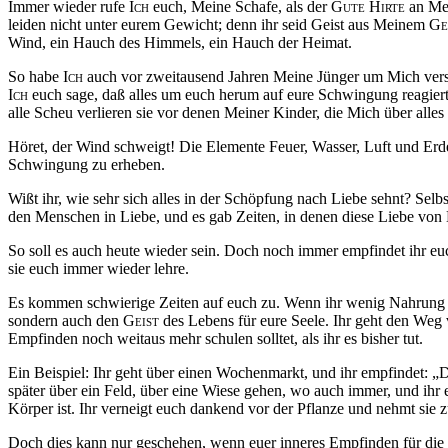
Immer wieder rufe
Ich
euch, Meine Schafe, als der
Gute
Hirte
an Mei
leiden nicht unter eurem Gewicht; denn ihr seid Geist aus Meinem
Ge
Wind, ein Hauch des Himmels, ein Hauch der Heimat.
So habe
Ich
auch vor zweitausend Jahren Meine Jünger um Mich versam
Ich
euch sage, daß alles um euch herum auf eure Schwingung reagiert. S
alle Scheu verlieren sie vor denen Meiner Kinder, die Mich über alle
Höret, der Wind schweigt! Die Elemente Feuer, Wasser, Luft und Erd
Schwingung zu erheben.
Wißt ihr, wie sehr sich alles in der Schöpfung nach Liebe sehnt? Selb
den Menschen in Liebe, und es gab Zeiten, in denen diese Liebe von 
So soll es auch heute wieder sein. Doch noch immer empfindet ihr euch
sie euch immer wieder lehre.
Es kommen schwierige Zeiten auf euch zu. Wenn ihr wenig Nahrung hab
sondern auch den
Geist
des Lebens für eure Seele. Ihr geht den Weg v
Empfinden noch weitaus mehr schulen solltet, als ihr es bisher tut.
Ein Beispiel: Ihr geht über einen Wochenmarkt, und ihr empfindet: „Di
später über ein Feld, über eine Wiese gehen, wo auch immer, und ihr e
Körper ist. Ihr verneigt euch dankend vor der Pflanze und nehmt sie z
Doch dies kann nur geschehen, wenn euer inneres Empfinden für die 