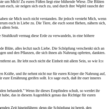
iste um Mich
!
Zu euren Füßen liegt eine blühende Wiese. Die Blüten
m euch, sie neigen sich euch zu, und durch ihre Wipfel rauscht der
aben sie Mich noch nicht verstanden. Ihr jedoch versteht Mich, wenn
rum euch in Liebe zu. Die Tiere, die euch sonst fliehen, nähern sich,
 allem Sein.
Strahlkraft vermag diese Erde zu verwandeln, in eine höhere
ede Blüte, alles lechzt nach Liebe. Die Schöpfung verschenkt sich an
gen und den Pflanzen, die sich ihnen als Nahrung opferten, dankten.
fernt an. Ihr lebt noch nicht die Einheit mit allem Sein, so wie
Ich
n Kräfte, und ihr nehmt nicht nur für euren Körper die Nahrung auf,
ür eure Ernährung greifen sollt.
Ich
sage euch, daß ihr euer inneres
ziden behandelt.” Wenn ihr dieses Empfinden schult, so werdet ihr
 habe, das in diesem Augenblick genau das Richtige für euren
nden Zeit hineinführen; denn die Schöpfung ist bereit, den