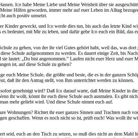
elassen.
Ich
habe Meine Liebe und Meine Weisheit über sie ausgeschütte
Meine Hilfen geworden, immer mehr auf euer Leben im Alltag bezogen; 
ht auch positiv umsetzt.
ner Kinder geweckt, und
Ich
werde dies tun, bis auch das letzte Kind 
es bedeutet, mit Mir zu leben, und dafür gebe
Ich
euch ein Bild, das e
Schule zu gehen, von der ihr viel Gutes gehört habt, weil das, was dor
in diese Schule aufgenommen zu werden. Es dauert einige Zeit, bis Nachri
 sie lautet: „Du bist angenommen.” Laufen nicht euer Herz und euer M
ngen ist, auf diese Schule zu gehen?
ge euch Meine Schule, die größte und beste, die es in der ganzen Schöpf
eut, daß ihr den Antrag stellt, von Ihm unterrichtet werden zu können.
 sofort genehmigt wird? Daß
Ich
darauf warte, daß Meine Kinder in di
nn ihr wollt, könnt ihr euch diese Schule auch ausmalen. Es gibt nich
 man mehr geliebt wird. Und diese Schule nimmt euch auf.
h eure Wohnungen? Richtet ihr euer ganzes Sinnen und Trachten nach vorn
en geschaffen. Wenn es noch nicht so ist, prüft euch! Was wollt ihr wirk
tert seid, euch an den Tisch zu setzen, so muß dies nicht an dem Mahl l