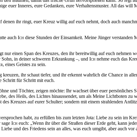
 von den Bäumen, damit das frische Grün
hervorsprießen
kann. So fegt au
nige euer Inneres, eure Gedanken, eure Verhaltensmuster. All das wil
uf denen ihr ringt, euer Kreuz willig auf euch nehmt, doch auch manch
atte auch
Ich
diese Stunden der Einsamkeit. Meine Jünger verstanden 
gt nur einen Span des Kreuzes, den ihr bereitwillig auf euch nehmen w
ter Sohn, in deiner schweren Erkrankung –, und
Ich
nehme euch das Kreuz
r,
eines Geistes zu sein.
reuzen, ihr schaut tiefer, und ihr erkennt wahrlich die Chance in al
chritt für Schritt mit euch.
hne und Töchter, zeigen möchte: Ihr wachset über euer persönliches Sc
ebe, des Heils, des Lichtes
hinaussendet
, um als Meine Lichtboten zu w
st des Kreuzes auf eurer Schulter; sondern mit einem strahlenden Antlitz
versprochen habt, zu erfüllen bis zum letzten Jota: Liebe zu sein im Kr
r sage
Ich
euch: „Wenn ihr über die Straßen dieser Erde geht, kann jeder
Liebe und des Friedens sein an alles, was euch umgibt, aber auch vor