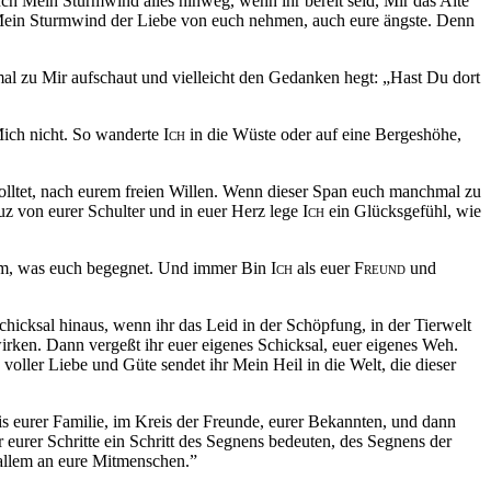
ch Mein Sturmwind alles hinweg, wenn ihr bereit seid, Mir das Alte
l Mein Sturmwind der Liebe von euch nehmen, auch eure ängste. Denn
mal zu Mir aufschaut und vielleicht den Gedanken hegt: „Hast Du dort
Mich nicht. So wanderte
Ich
in die Wüste oder auf eine Bergeshöhe,
olltet, nach eurem freien Willen. Wenn dieser Span euch manchmal zu
 von eurer Schulter und in euer Herz lege
Ich
ein Glücksgefühl, wie
lem, was euch begegnet. Und immer Bin
Ich
als euer
Freund
und
hicksal hinaus, wenn ihr das Leid in der Schöpfung, in der Tierwelt
irken. Dann vergeßt ihr euer eigenes Schicksal, euer eigenes Weh.
 voller Liebe und Güte sendet ihr Mein Heil in die Welt, die dieser
eis eurer Familie, im Kreis der Freunde, eurer Bekannten, und dann
 eurer Schritte ein Schritt des Segnens bedeuten, des Segnens der
 allem an eure Mitmenschen.”