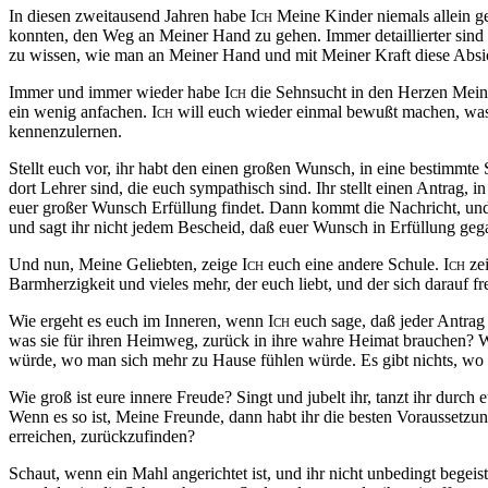
In diesen zweitausend Jahren habe
Ich
Meine Kinder niemals allein g
konnten, den Weg an Meiner Hand zu gehen. Immer detaillierter sind 
zu wissen, wie man an Meiner Hand und mit Meiner Kraft diese Absic
Immer und immer wieder habe
Ich
die Sehnsucht in den Herzen Mei
ein wenig anfachen.
Ich
will euch wieder einmal bewußt machen, was 
kennenzulernen.
Stellt euch vor, ihr habt den einen großen Wunsch, in eine bestimmte 
dort Lehrer sind, die euch sympathisch sind. Ihr stellt einen Antrag, 
euer großer Wunsch Erfüllung findet. Dann kommt die Nachricht, und
und sagt ihr nicht jedem Bescheid, daß euer Wunsch in Erfüllung gega
Und nun, Meine Geliebten, zeige
Ich
euch eine andere Schule.
Ich
zei
Barmherzigkeit und vieles mehr, der euch liebt, und der sich darauf fr
Wie ergeht es euch im Inneren, wenn
Ich
euch sage, daß jeder Antrag
was sie für ihren Heimweg, zurück in ihre wahre Heimat brauchen? We
würde, wo man sich mehr zu Hause fühlen würde. Es gibt nichts, wo
Wie groß ist eure innere Freude? Singt und jubelt ihr, tanzt ihr durc
Wenn es so ist, Meine Freunde, dann habt ihr die besten Voraussetzung
erreichen, zurückzufinden?
Schaut, wenn ein Mahl angerichtet ist, und ihr nicht unbedingt begeis