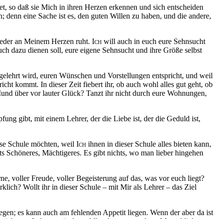
t, so daß sie Mich in ihren Herzen erkennen und sich entscheiden
denn eine Sache ist es, den guten Willen zu haben, und die andere,
wieder an Meinem Herzen ruht.
Ich
will auch in euch eure Sehnsucht
uch dazu dienen soll, eure eigene Sehnsucht und ihre Größe selbst
t gelehrt wird, euren Wünschen und Vorstellungen entspricht, und weil
cht kommt. In dieser Zeit fiebert ihr, ob auch wohl alles gut geht, ob
und über vor lauter Glück? Tanzt ihr nicht durch eure Wohnungen,
ung gibt, mit einem Lehrer, der die Liebe ist, der die Geduld ist,
ese Schule möchten, weil
Ich
ihnen in dieser Schule alles bieten kann,
ts Schöneres, Mächtigeres. Es gibt nichts, wo man lieber hingehen
e, voller Freude, voller Begeisterung auf das, was vor euch liegt?
lich? Wollt ihr in dieser Schule – mit Mir als Lehrer – das Ziel
iegen; es kann auch am fehlenden Appetit liegen. Wenn der aber da ist