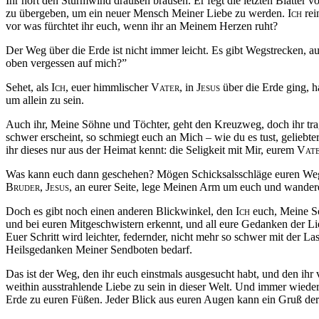
Ihr hört den Sturmwind draußen brausen. Er fegt die letzten Blätter
zu übergeben, um ein neuer Mensch Meiner Liebe zu werden.
Ich
rei
vor was fürchtet ihr euch, wenn ihr an Meinem Herzen ruht?
Der Weg über die Erde ist nicht immer leicht. Es gibt Wegstrecken, a
oben vergessen auf mich?”
Sehet, als
Ich
, euer himmlischer
Vater,
in
Jesus
über die Erde ging, h
um allein zu sein.
Auch ihr, Meine Söhne und Töchter, geht den Kreuzweg, doch ihr tra
schwer erscheint, so schmiegt euch an Mich – wie du es tust, gelieb
ihr dieses nur aus der Heimat kennt: die Seligkeit mit Mir, eurem
Vate
Was kann euch dann geschehen? Mögen Schicksalsschläge euren Weg k
Bruder,
Jesus,
an eurer Seite, lege Meinen Arm um euch und wandere S
Doch es gibt noch einen anderen Blickwinkel, den
Ich
euch, Meine Sö
und bei euren Mitgeschwistern erkennt, und all eure Gedanken der Li
Euer Schritt wird leichter, federnder, nicht mehr so schwer mit der La
Heilsgedanken Meiner Sendboten bedarf.
Das ist der Weg, den ihr euch einstmals ausgesucht habt, und den ihr 
weithin ausstrahlende Liebe zu sein in dieser Welt. Und immer wiede
Erde zu euren Füßen. Jeder Blick aus euren Augen kann ein Gruß der 