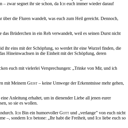
 – zwar segnet ihr sie schon, da
Ich
euch immer wieder darauf
 über die Fluren wandelt, was euch zum Heil gereicht. Dennoch,
 das Brüderchen in ein Reh verwandelt, weil es seinen Durst nicht
d ihr eins mit der Schöpfung, so werdet ihr eine Wurzel finden, die
h das Hineinwachsen in die Einheit mit der Schöpfung, deren
cken euch mit vielerlei Versprechungen: „Trinke von Mir, und ich
nden mit Meinem
Geist
– keine Umwege der Erkenntnisse mehr gehen,
ine Anleitung erhaltet, um in dienender Liebe all jenen eurer
en, so sie es wollen.
hindurch.
Ich
Bin ein humorvoller
Gott
und „verlange” von euch nicht
imme –, sondern
Ich
betone: „Ihr habt die Freiheit, und
Ich
liebe euch so