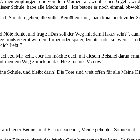
nen Armen empfangen, und von dem Moment an, wo ihr euer Ja gebt, wir
 dieser Schule, habe alle Macht und –
Ich
betone es noch einmal, obwohl 
s auch Stunden geben, die voller Bemühen sind, manchmal auch voller
 Nöte richtet und fragt: „Das soll der Weg mit dem
Herrn
sein?”, dan
g, muß gelernt werden, früher oder später, leichter oder schwerer. Un
dich liebt.”
ucht zu Mir geht, aber
Ich
möchte euch mit diesem Beispiel daran erin
e auf meinem Weg zurück an das Herz meines
Vaters
.”
e Schule, und bleibt darin! Die Tore sind weit offen für alle Meine 
r auch euer
Bruder
und
Freund
zu euch, Meine geliebten Söhne und T