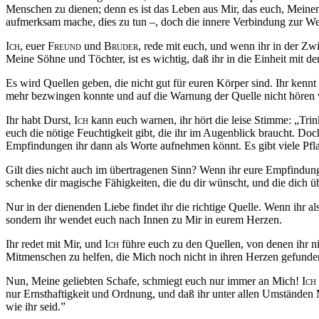
Menschen zu dienen; denn es ist das Leben aus Mir, das euch, Meine
aufmerksam mache, dies zu tun –, doch die innere Verbindung zur Welt
Ich
, euer
Freund
und
Bruder,
rede mit euch, und wenn ihr in der Zwi
Meine Söhne und Töchter, ist es wichtig, daß ihr in die Einheit mit 
Es wird Quellen geben, die nicht gut für euren Körper sind. Ihr ken
mehr bezwingen konnte und auf die Warnung der Quelle nicht hören w
Ihr habt Durst,
Ich
kann euch warnen, ihr hört die leise Stimme: „Trin
euch die nötige Feuchtigkeit gibt, die ihr im Augenblick braucht. Doc
Empfindungen ihr dann als Worte aufnehmen könnt. Es gibt viele Pflanze
Gilt dies nicht auch im übertragenen Sinn? Wenn ihr eure Empfindunge
schenke dir magische Fähigkeiten, die du dir wünscht, und die dich ü
Nur in der dienenden Liebe findet ihr die richtige Quelle. Wenn ihr
sondern ihr wendet euch nach Innen zu Mir in eurem Herzen.
Ihr redet mit Mir, und
Ich
führe euch zu den Quellen, von denen ihr 
Mitmenschen zu helfen, die Mich noch nicht in ihren Herzen gefunden h
Nun, Meine geliebten Schafe, schmiegt euch nur immer an Mich!
Ich
nur Ernsthaftigkeit und Ordnung, und daß ihr unter allen Umständen
wie ihr seid.”