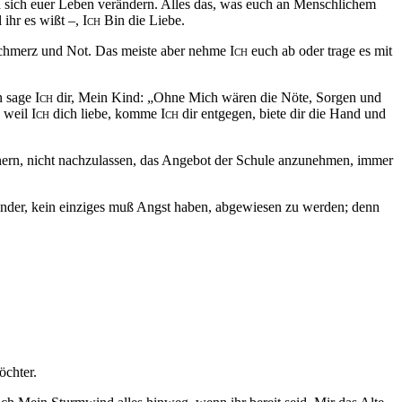
d sich euer Leben verändern. Alles das, was euch an Menschlichem
ihr es wißt –,
Ich
Bin die Liebe.
 Schmerz und Not. Das meiste aber nehme
Ich
euch ab oder trage es mit
n sage
Ich
dir, Mein Kind: „Ohne Mich wären die Nöte, Sorgen und
d weil
Ich
dich liebe, komme
Ich
dir entgegen, biete dir die Hand und
nern, nicht nachzulassen, das Angebot der Schule anzunehmen, immer
Kinder, kein einziges muß Angst haben, abgewiesen zu werden; denn
öchter.