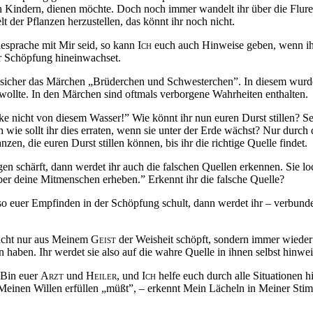
n Kindern, dienen möchte. Doch noch immer wandelt ihr über die Fluren
 der Pflanzen herzustellen, das könnt ihr noch nicht.
esprache mit Mir seid, so kann
Ich
euch auch Hinweise geben, wenn ihr
der Schöpfung hineinwachset.
nt sicher das Märchen „Brüderchen und Schwesterchen”. In diesem wurde
ollte. In den Märchen sind oftmals verborgene Wahrheiten enthalten.
ke nicht von diesem Wasser!” Wie könnt ihr nun euren Durst stillen? Sei
h wie sollt ihr dies erraten, wenn sie unter der Erde wächst? Nur durc
n, die euren Durst stillen können, bis ihr die richtige Quelle findet.
n schärft, dann werdet ihr auch die falschen Quellen erkennen. Sie lo
ber deine Mitmenschen erheben.” Erkennt ihr die falsche Quelle?
 also euer Empfinden in der Schöpfung schult, dann werdet ihr – verbu
nicht nur aus Meinem
Geist
der Weisheit schöpft, sondern immer wieder e
aben. Ihr werdet sie also auf die wahre Quelle in ihnen selbst hinweis
Bin euer
Arzt
und
Heiler,
und
Ich
helfe euch durch alle Situationen 
 Meinen Willen erfüllen „müßt”, – erkennt Mein Lächeln in Meiner St